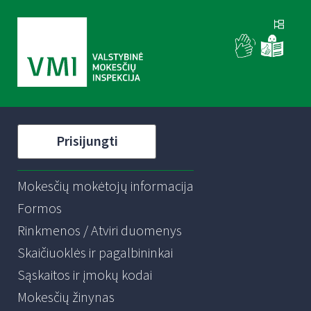
Prisijungti
Mokesčių mokėtojų informacija
Formos
Rinkmenos / Atviri duomenys
Skaičiuoklės ir pagalbininkai
Sąskaitos ir įmokų kodai
Mokesčių žinynas