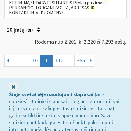
KETINIMĄ SUDARYTI SUTARTIS Prekių pirkimai I.
PERKANČIOJI ORGANIZACIJA, ADRESAS
IR
KONTAKTINIAI DUOMENYS:...
20 Įrašų(-ai)
Rodoma nuo 2,201 iki 2,220 iš 7,293 irašų.
1
...
110
111
112
...
365
Uždaryti
Šioje svetainėje naudojami slapukai
(angl.
cookies). Būtinieji slapukai įdiegiami automatiškai
ir jiems nėra reikalingas Jūsų sutikimas. Taip pat
galite sutikti ir su kitų slapukų naudojimu. Savo
sutikimą bet kada galėsite atšaukti pakeisdami
interneto naršyklės nustatymus ir ištrindami