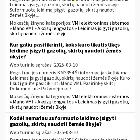
Leidimas įsigyti gazolių, skirtų naudoti žemės ūkyje
Suformuotą leidimą įsigyti gazolių, skirtų naudoti
žemės ūkyje,...
Mokesčių žinyno kategorijos:
VMI elektroninės sistemos
» Mano VMI » Akcizų lengvatos » Leidimas įsigyti gazolių,
skirtų naudoti žemės ūkyje
Kur galiu pasitikrinti, koks kuro likutis likęs
leidime įsigyti gazolių, skirtų naudoti žemės
ūkyje?
Web turinio sąrašas
2025-03-10
Registracijos numeris KM3354 Ši informacija skelbiama:
Leidimas įsigyti gazolių, skirtų naudoti žemės ūkyje Kuro
likutį galite pasitikrinti Mano VMI. Pasirinkę skiltį
Dokumentai > Pažymėjimai /...
Mokesčių žinyno kategorijos:
VMI elektroninės sistemos
» Mano VMI » Akcizų lengvatos » Leidimas įsigyti gazolių,
skirtų naudoti žemės ūkyje
Kodėl nematau suformuoto leidimo įsigyti
gazolių, skirtų naudoti žemės ūkyje?
Web turinio sąrašas
2025-03-10