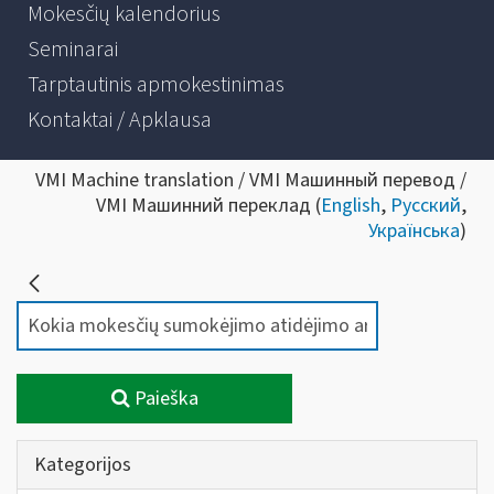
Mokesčių kalendorius
Seminarai
Tarptautinis apmokestinimas
Kontaktai / Apklausa
VMI Machine translation / VMI Машинный перевод /
VMI Машинний переклад (
English
,
Русский
,
Українська
)
Paieška
Kategorijos