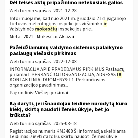
Dėl teisės aktų pripažinimo netekusiais galios
Web turinio sąrašas
2021-12-28
Informuojame, kad nuo 2021 m. gruodžio 21 d. įsigaliojo
Lietuvos metrologijos inspekcijos viršininko
ir
Valstybinės
mokesčių
inspekcijos prie...
Metai:
2021
Mokesčiai:
Akcizai
Pažeidžiamumų valdymo sistemos palaikymo
paslaugų viešasis pirkimas
Web turinio sąrašas
2022-12-08
INFORMACIJA APIE PRADEDAMUS PIRKIMUS Paslaugų
pirkimai I. PERKANČIOJI ORGANIZACIJA, ADRESAS
IR
KONTAKTINIAI DUOMENYS: I.1. Perkančiosios
organizacijos pavadinimas...
Pagrindinis:
Viešieji pirkimai
Ką daryti, jei išnaudojau leidime nurodytą kuro
kiekį, skirtą naudoti žemės ūkyje, bet jo
trūksta?
Web turinio sąrašas
2025-03-18
Registracijos numeris KM3488 Ši informacija skelbiama:
Leidimas įsigyti gazolių, skirtų naudoti žemės ūkyje