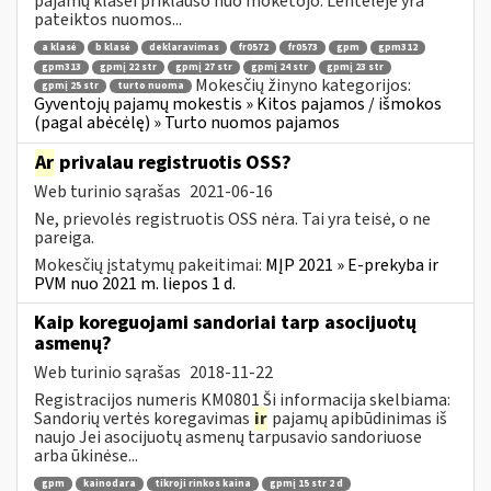
pajamų klasei priklauso nuo mokėtojo. Lentelėje yra
pateiktos nuomos...
a klasė
b klasė
deklaravimas
fr0572
fr0573
gpm
gpm312
gpm313
gpmį 22 str
gpmį 27 str
gpmį 24 str
gpmį 23 str
Mokesčių žinyno kategorijos:
gpmį 25 str
turto nuoma
Gyventojų pajamų mokestis » Kitos pajamos / išmokos
(pagal abėcėlę) » Turto nuomos pajamos
Ar
privalau registruotis OSS?
Web turinio sąrašas
2021-06-16
Ne, prievolės registruotis OSS nėra. Tai yra teisė, o ne
pareiga.
Mokesčių įstatymų pakeitimai:
MĮP 2021 » E-prekyba ir
PVM nuo 2021 m. liepos 1 d.
Kaip koreguojami sandoriai tarp asocijuotų
asmenų?
Web turinio sąrašas
2018-11-22
Registracijos numeris KM0801 Ši informacija skelbiama:
Sandorių vertės koregavimas
ir
pajamų apibūdinimas iš
naujo Jei asocijuotų asmenų tarpusavio sandoriuose
arba ūkinėse...
gpm
kainodara
tikroji rinkos kaina
gpmį 15 str 2 d