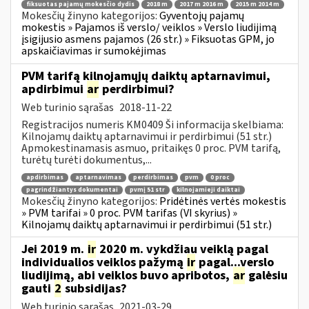
fiksuotas pajamų mokesčio dydis
2018 m
2017 m 2016 m
2015 m 2014 m
Mokesčių žinyno kategorijos:
Gyventojų pajamų
mokestis » Pajamos iš verslo/ veiklos » Verslo liudijimą
įsigijusio asmens pajamos (26 str.) » Fiksuotas GPM, jo
apskaičiavimas ir sumokėjimas
PVM tarifą kilnojamųjų daiktų aptarnavimui,
apdirbimui
ar
perdirbimui?
Web turinio sąrašas
2018-11-22
Registracijos numeris KM0409 Ši informacija skelbiama:
Kilnojamų daiktų aptarnavimui ir perdirbimui (51 str.)
Apmokestinamasis asmuo, pritaikęs 0 proc. PVM tarifą,
turėtų turėti dokumentus,...
apdirbimas
aptarnavimas
perdirbimas
pvm
0 proc
pagrindžiantys dokumentai
pvmį 51 str
kilnojamieji daiktai
Mokesčių žinyno kategorijos:
Pridėtinės vertės mokestis
» PVM tarifai » 0 proc. PVM tarifas (VI skyrius) »
Kilnojamų daiktų aptarnavimui ir perdirbimui (51 str.)
Jei 2019 m.
ir
2020 m. vykdžiau veiklą pagal
individualios veiklos pažymą
ir
pagal...verslo
liudijimą, abi veiklos buvo apribotos,
ar
galėsiu
gauti
2
subsidijas?
Web turinio sąrašas
2021-03-29