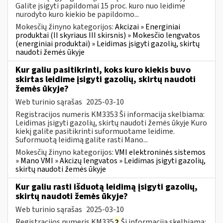
Galite įsigyti papildomai 15 proc. kuro nuo leidime
nurodyto kuro kiekio be papildomo...
Mokesčių žinyno kategorijos:
Akcizai » Energiniai
produktai (II skyriaus III skirsnis) » Mokesčio lengvatos
(energiniai produktai) » Leidimas įsigyti gazolių, skirtų
naudoti žemės ūkyje
Kur galiu pasitikrinti, koks kuro kiekis buvo
skirtas leidime įsigyti gazolių, skirtų naudoti
žemės ūkyje?
Web turinio sąrašas
2025-03-10
Registracijos numeris KM3353 Ši informacija skelbiama:
Leidimas įsigyti gazolių, skirtų naudoti žemės ūkyje Kuro
kiekį galite pasitikrinti suformuotame leidime.
Suformuotą leidimą galite rasti Mano...
Mokesčių žinyno kategorijos:
VMI elektroninės sistemos
» Mano VMI » Akcizų lengvatos » Leidimas įsigyti gazolių,
skirtų naudoti žemės ūkyje
Kur galiu rasti išduotą leidimą įsigyti gazolių,
skirtų naudoti žemės ūkyje?
Web turinio sąrašas
2025-03-10
Registracijos numeris KM335
2
Ši informacija skelbiama: