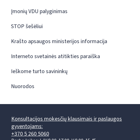
Įmonių VDU palyginimas
STOP šešėliui
Krašto apsaugos ministerijos informacija
Interneto svetainės atitikties paraiška
Ieškome turto savininkų
Nuorodos
Konsultacijos mokesčių klausimais ir paslaugos
gyventojams:
+370 5 260 5060