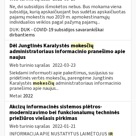
Ne, dvi subsidijos išmokėtos nebus. Bus mokama viena
subsidija, kurią apskaičiuojant bus sudėtas apskaičiuotas
pajamų mokestis nuo 2019 m. apmokestinamųjų
individualios veiklos pagal pažymą pajamų...
DUK:
DUK - COVID-19 subsidijos savarankiškai
dirbantiems
Dėl Jungtinės Karalystės
mokesčių
administratoriaus informacinio pranešimo apie
naujus
Web turinio sąrašas
2022-03-23
Siekdami informuoti apie pakeitimus, susijusius su
pridėtinės vertės mokesčiu, parengėme Jungtinės
Karalystės
mokesčių
administratoriaus informacinio
pranešimo apie naujus...
Metai:
2022
Akcizų informacinės sistemos plėtros-
modernizavimo bei funkcionalumų techninės
priežiūros viešasis pirkimas
Web turinio sąrašas
2022-01-21
INFORMACIJA APIE NUSTATYTUS LAIMĖTOJUS
IR