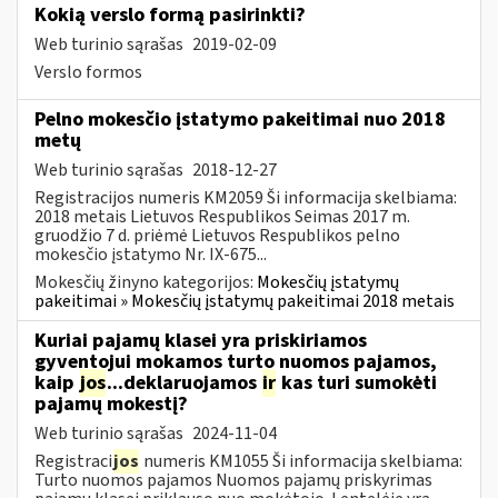
Kokią verslo formą pasirinkti?
Web turinio sąrašas
2019-02-09
Verslo formos
Pelno mokesčio įstatymo pakeitimai nuo 2018
metų
Web turinio sąrašas
2018-12-27
Registracijos numeris KM2059 Ši informacija skelbiama:
2018 metais Lietuvos Respublikos Seimas 2017 m.
gruodžio 7 d. priėmė Lietuvos Respublikos pelno
mokesčio įstatymo Nr. IX-675...
Mokesčių žinyno kategorijos:
Mokesčių įstatymų
pakeitimai » Mokesčių įstatymų pakeitimai 2018 metais
Kuriai pajamų klasei yra priskiriamos
gyventojui mokamos turto nuomos pajamos,
kaip
jos
...deklaruojamos
ir
kas turi sumokėti
pajamų mokestį?
Web turinio sąrašas
2024-11-04
Registraci
jos
numeris KM1055 Ši informacija skelbiama:
Turto nuomos pajamos Nuomos pajamų priskyrimas