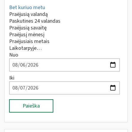
Bet kuriuo metu
Praėjusią valandą
Paskutines 24 valandas
Praėjusią savaitę
Praėjusį mėnesį
Praėjusiais metais
Laikotarpyje…
Nuo
Iki
Paieška