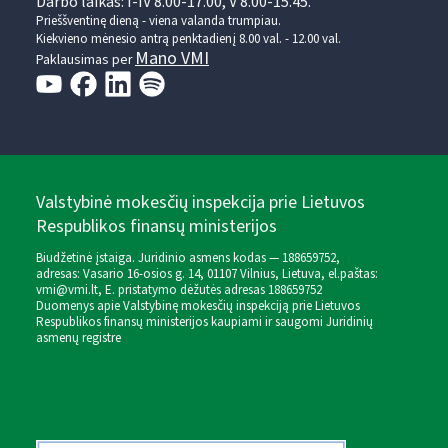
Darbo laikas: I-IV 8.00-17.00, V 8.00-15.45.
Prieššventinę dieną - viena valanda trumpiau.
Kiekvieno mėnesio antrą penktadienį 8.00 val. - 12.00 val.
Mano VMI
Paklausimas per
Valstybinė mokesčių inspekcija prie Lietuvos
Respublikos finansų ministerijos
Biudžetinė įstaiga. Juridinio asmens kodas — 188659752,
adresas: Vasario 16-osios g. 14, 01107 Vilnius, Lietuva, el.paštas:
vmi@vmi.lt
, E. pristatymo dėžutės adresas 188659752
Duomenys apie Valstybinę mokesčių inspekciją prie Lietuvos
Respublikos finansų ministerijos kaupiami ir saugomi Juridinių
asmenų registre