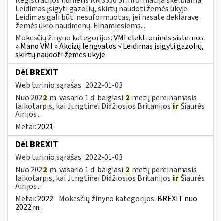
Registracijos numeris KM3356 Ši informacija skelbiama:
Leidimas įsigyti gazolių, skirtų naudoti žemės ūkyje
Leidimas gali būti nesuformuotas, jei nesate deklaravę
žemės ūkio naudmenų. Einamiesiems...
Mokesčių žinyno kategorijos:
VMI elektroninės sistemos
» Mano VMI » Akcizų lengvatos » Leidimas įsigyti gazolių,
skirtų naudoti žemės ūkyje
Dėl BREXIT
Web turinio sąrašas
2022-01-03
Nuo 202
2
m. vasario 1 d. baigiasi
2
metų pereinamasis
laikotarpis, kai Jungtinei Didžiosios Britanijos
ir
Šiaurės
Airijos...
Metai:
2021
Dėl BREXIT
Web turinio sąrašas
2022-01-03
Nuo 202
2
m. vasario 1 d. baigiasi
2
metų pereinamasis
laikotarpis, kai Jungtinei Didžiosios Britanijos
ir
Šiaurės
Airijos...
Metai:
2022
Mokesčių žinyno kategorijos:
BREXIT nuo
2022 m.