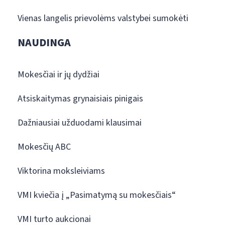
Vienas langelis prievolėms valstybei sumokėti
NAUDINGA
Mokesčiai ir jų dydžiai
Atsiskaitymas grynaisiais pinigais
Dažniausiai užduodami klausimai
Mokesčių ABC
Viktorina moksleiviams
VMI kviečia į „Pasimatymą su mokesčiais“
VMI turto aukcionai