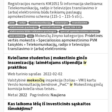
Registracijos numeris KM1051 Ši informacija skelbiama:
Telekomunikacijų, radijo ir televizijos transliavimo ir
(arba) elektroniniu būdu teikiamų paslaugų
apmokestinimo schema (115-1 – 115-5 str.)...
pvm
radijo
telekomunikacijų
televizijos
transliavimo
elektroninės paslaugos
speciali schema
pvmį 115-1 str
elektroniniu būdu teikiamos paslaugos
speciali apmokestinimo schema
Mokesčių žinyno kategorijos:
Pridėtinės
pvm schema
oss
vertės mokestis » Specialiosios apmokestinimo PVM
taisyklės » Telekomunikacijų, radijo ir televizijos
transliavimo ir (arba) elektroniniu
Kviečiame studentus į mokestinio ginčo
inscenizaciją: laimėtojams stipendija
ir
praktikos
Web turinio sąrašas
2022-02-02
Valstybinė
mokesčių
inspekcija (toliau – VMI) kartu
Verslo konsultacijų bendrovė „PwC“
ir
Mokestinių ginčų
komisija kviečia visus teisės...
Metai:
2022
Pagrindinis:
Naujiena
Kas laikoma lėšų iš investicinės sąskaitos
išmokėjimu?