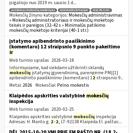
įsigaliojo nuo 2019 m. sausio 1 d....
patikimas mokesčių mokėtojas
minimalūs kriterijai
maį 40-1 str.
Mokesčių žinyno kategorijos:
Mokesčių administravimas
» Mokesčių administratoriaus ir mokesčių mokėtojo
teisės ir pareigos (32-42 s » Minimalūs patikimo
mokesčių mokėtojo kriterijai (40-1 str.)
įstatymo apibendrinto paaiškinimo
(komentaro) 12 straipsnio 9 punkto pakeitimo
ir
Web turinio sąrašas
2026-03-18
Informuojame, kad siekdami užtikrinti sklandų
mokesčių
įstatymų įgyvendinimą, parengėme PMĮ[1]
apibendrinto paaiškinimo (komentaro) 1
2
straipsnio 9...
Metai:
2026
Mokesčiai:
Pelno mokestis
Klaipėdos apskrities valstybinė
mokesčių
inspekcija
Web turinio sąrašas
2020-02-25
Klaipėdos apskrities valstybinė
mokesčių
inspekcija
Adresas: H. Manto g.
2
-
2
, LT-92138 Klaipėda El. paštas:...
DĖL 2015-10-20 VMI PRIE FM RAŠTO NR. (18.2-