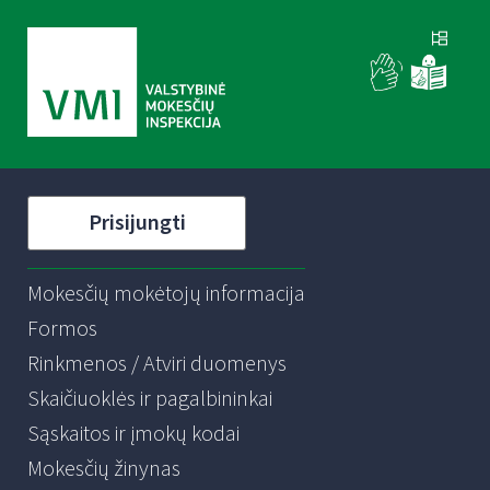
Prisijungti
Mokesčių mokėtojų informacija
Formos
Rinkmenos / Atviri duomenys
Skaičiuoklės ir pagalbininkai
Sąskaitos ir įmokų kodai
Mokesčių žinynas