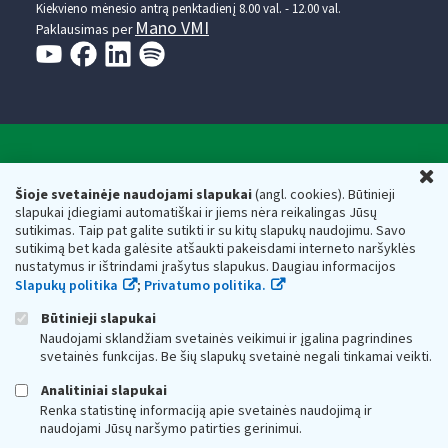
Kiekvieno mėnesio antrą penktadienį 8.00 val. - 12.00 val.
Mano VMI
Paklausimas per
Valstybinė mokesčių inspekcija prie Lietuvos
U
Respublikos finansų ministerijos
Šioje svetainėje naudojami slapukai
(angl. cookies). Būtinieji
slapukai įdiegiami automatiškai ir jiems nėra reikalingas Jūsų
Biudžetinė įstaiga. Juridinio asmens kodas — 188659752,
sutikimas. Taip pat galite sutikti ir su kitų slapukų naudojimu. Savo
adresas: Vasario 16-osios g. 14, 01107 Vilnius, Lietuva, el.paštas:
sutikimą bet kada galėsite atšaukti pakeisdami interneto naršyklės
vmi@vmi.lt
, E. pristatymo dėžutės adresas 188659752
nustatymus ir ištrindami įrašytus slapukus. Daugiau informacijos
Duomenys apie Valstybinę mokesčių inspekciją prie Lietuvos
Slapukų politika
;
Privatumo politika.
Respublikos finansų ministerijos kaupiami ir saugomi Juridinių
asmenų registre
Būtinieji slapukai
Naudojami sklandžiam svetainės veikimui ir įgalina pagrindines
svetainės funkcijas. Be šių slapukų svetainė negali tinkamai veikti.
Analitiniai slapukai
Renka statistinę informaciją apie svetainės naudojimą ir
naudojami Jūsų naršymo patirties gerinimui.