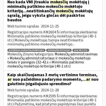
Nuo kada VMI įtraukia
mokesčių
mokėtoją į
minimalių patikimo mokesčio mokėtojo
kriterijų...neatitinkančių
mokesčių
mokėtojų
sąrašą, jeigu vyksta ginčas dėl paskirtos
baudos
Web turinio sąrašas
2024-11-25
Registracijos numeris KM2604 Ši informacija skelbiama:
Minimalūs patikimo mokesčių mokėtojo kriterijai (40-1
str.) Mokesčių mokėtojas tampa neatitinkantis
minimalių patikimo mokesčių mokėtojo...
patikimas mokesčių mokėtojas
minimalūs kriterijai
maį 40-1 str.
Mokesčių žinyno kategorijos:
Mokesčių administravimas
» Mokesčių administratoriaus ir mokesčių mokėtojo
teisės ir pareigos (32-42 s » Minimalūs patikimo
mokesčių mokėtojo kriterijai (40-1 str.)
Kaip skaičiuojamas 3 metų vertinimo terminas,
ar
nuo pažeidimo padarymo momento,...
ar
nuo
galutinio įsigaliojusio sprendimo?
Web turinio sąrašas
2024-11-28
Registracijos numeris KM2595 Ši informacija skelbiama:
Minimalūs patikimo mokesčių mokėtojo kriterijai (40-1
str.) Pažymėtina, kad įstatymo papildymas šiuo punktu