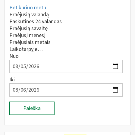
Bet kuriuo metu
Praėjusią valandą
Paskutines 24 valandas
Praėjusią savaitę
Praėjusį mėnesį
Praėjusiais metais
Laikotarpyje…
Nuo
Iki
Paieška