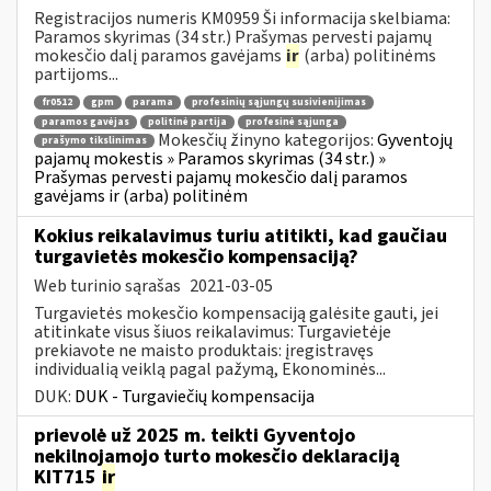
Registracijos numeris KM0959 Ši informacija skelbiama:
Paramos skyrimas (34 str.) Prašymas pervesti pajamų
mokesčio dalį paramos gavėjams
ir
(arba) politinėms
partijoms...
fr0512
gpm
parama
profesinių sąjungų susivienijimas
paramos gavėjas
politinė partija
profesinė sąjunga
Mokesčių žinyno kategorijos:
Gyventojų
prašymo tikslinimas
pajamų mokestis » Paramos skyrimas (34 str.) »
Prašymas pervesti pajamų mokesčio dalį paramos
gavėjams ir (arba) politinėm
Kokius reikalavimus turiu atitikti, kad gaučiau
turgavietės mokesčio kompensaciją?
Web turinio sąrašas
2021-03-05
Turgavietės mokesčio kompensaciją galėsite gauti, jei
atitinkate visus šiuos reikalavimus: Turgavietėje
prekiavote ne maisto produktais: įregistravęs
individualią veiklą pagal pažymą, Ekonominės...
DUK:
DUK - Turgaviečių kompensacija
prievolė už 2025 m. teikti Gyventojo
nekilnojamojo turto mokesčio deklaraciją
KIT715
ir