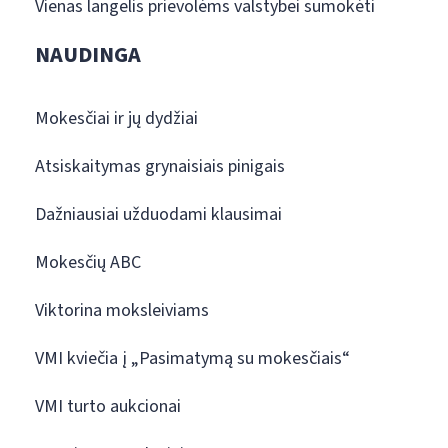
Vienas langelis prievolėms valstybei sumokėti
NAUDINGA
Mokesčiai ir jų dydžiai
Atsiskaitymas grynaisiais pinigais
Dažniausiai užduodami klausimai
Mokesčių ABC
Viktorina moksleiviams
VMI kviečia į „Pasimatymą su mokesčiais“
VMI turto aukcionai