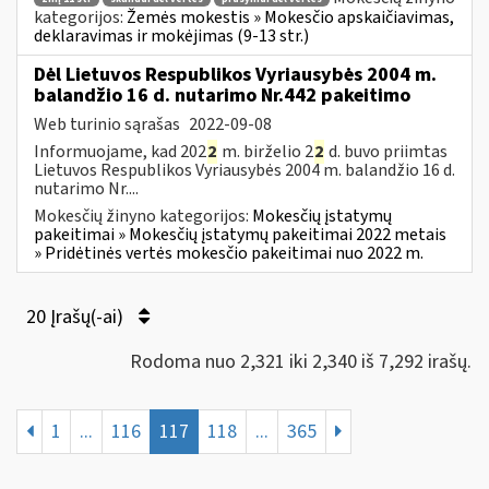
kategorijos:
Žemės mokestis » Mokesčio apskaičiavimas,
deklaravimas ir mokėjimas (9-13 str.)
Dėl Lietuvos Respublikos Vyriausybės 2004 m.
balandžio 16 d. nutarimo Nr.442 pakeitimo
Web turinio sąrašas
2022-09-08
Informuojame, kad 202
2
m. birželio 2
2
d. buvo priimtas
Lietuvos Respublikos Vyriausybės 2004 m. balandžio 16 d.
nutarimo Nr....
Mokesčių žinyno kategorijos:
Mokesčių įstatymų
pakeitimai » Mokesčių įstatymų pakeitimai 2022 metais
» Pridėtinės vertės mokesčio pakeitimai nuo 2022 m.
20 Įrašų(-ai)
Rodoma nuo 2,321 iki 2,340 iš 7,292 irašų.
1
...
116
117
118
...
365