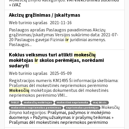
» i.VAZ
Akcizų grąžinimas / įskaitymas
Web turinio sąrašas
2021-11-16
Paslaugos aprašas Paslaugos pavadinimas Akcizų
grąžinimas/įskaitymas Versijos sukūrimo data: 2021-07-
20 Paslaugos gavėjai Fiziniai
ir
juridiniai asmenys.
Paslaugos...
Kokius veiksmus turi atlikti
mokesčių
mokėtojas
ir
skolos perėmėjas, norėdami
sudaryti
Web turinio sąrašas
2025-05-09
Registracijos numeris KM1495 Ši informacija skelbiama:
Prašymas dėl mokestinės nepriemokos perėmimo
Mokesčių
mokėtojas dokumentus dėl mokestinės
nepriemokos perėmimo VMI...
fr0327
mokesčių mokėtojas
mokestinė nepriemoka
maį 86 str.
Mokesčių
mokestinės nepriemokos perėmimas
nepriemokos perėmėjas
žinyno kategorijos:
Prašymai, pažymos ir mokėjimo
duomenys » Pažymų užsakymas ir prašymų teikimas »
Prašymas dėl mokestinės nepriemokos perėmimo