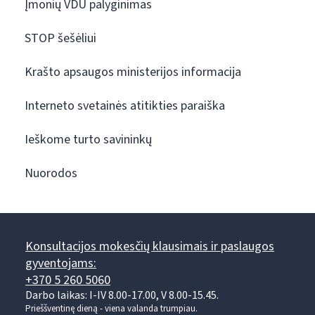
Įmonių VDU palyginimas
STOP šešėliui
Krašto apsaugos ministerijos informacija
Interneto svetainės atitikties paraiška
Ieškome turto savininkų
Nuorodos
Konsultacijos mokesčių klausimais ir paslaugos
gyventojams:
+370 5 260 5060
Darbo laikas: I-IV 8.00-17.00, V 8.00-15.45.
Prieššventinę dieną - viena valanda trumpiau.