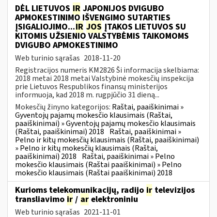
DĖL LIETUVOS
IR
JAPONIJOS DVIGUBO
APMOKESTINIMO IŠVENGIMO SUTARTIES
ĮSIGALIOJIMO...
IR
JOS
ĮTAKOS LIETUVOS SU
KITOMIS UŽSIENIO VALSTYBĖMIS TAIKOMOMS
DVIGUBO APMOKESTINIMO
Web turinio sąrašas
2018-11-20
Registracijos numeris KM2826 Ši informacija skelbiama:
2018 metai 2018 metai Valstybinė mokesčių inspekcija
prie Lietuvos Respublikos finansų ministerijos
informuoja, kad 2018 m. rugpjūčio 31 dieną...
Mokesčių žinyno kategorijos:
Raštai, paaiškinimai »
Gyventojų pajamų mokesčio klausimais (Raštai,
paaiškinimai) » Gyventojų pajamų mokesčio klausimais
(Raštai, paaiškinimai) 2018
Raštai, paaiškinimai »
Pelno ir kitų mokesčių klausimais (Raštai, paaiškinimai)
» Pelno ir kitų mokesčių klausimais (Raštai,
paaiškinimai) 2018
Raštai, paaiškinimai » Pelno
mokesčio klausimais (Raštai paaiškinimai) » Pelno
mokesčio klausimais (Raštai paaiškinimai) 2018
Kurioms telekomunikacijų, radijo
ir
televizijos
transliavimo
ir
/
ar
elektroniniu
Web turinio sąrašas
2021-11-01