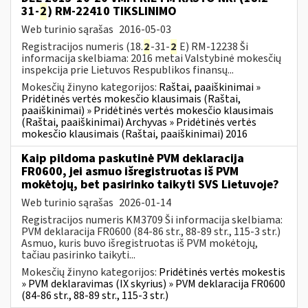
31-
2
) RM-22410 TIKSLINIMO
Web turinio sąrašas
2016-05-03
Registracijos numeris (18.
2
-31-
2
E) RM-12238 Ši
informacija skelbiama: 2016 metai Valstybinė mokesčių
inspekcija prie Lietuvos Respublikos finansų...
Mokesčių žinyno kategorijos:
Raštai, paaiškinimai »
Pridėtinės vertės mokesčio klausimais (Raštai,
paaiškinimai) » Pridėtinės vertės mokesčio klausimais
(Raštai, paaiškinimai) Archyvas » Pridėtinės vertės
mokesčio klausimais (Raštai, paaiškinimai) 2016
Kaip pildoma paskutinė PVM deklaracija
FR0600, jei asmuo išregistruotas iš PVM
mokėtojų, bet pasirinko taikyti SVS Lietuvoje?
Web turinio sąrašas
2026-01-14
Registracijos numeris KM3709 Ši informacija skelbiama:
PVM deklaracija FR0600 (84-86 str., 88-89 str., 115-3 str.)
Asmuo, kuris buvo išregistruotas iš PVM mokėtojų,
tačiau pasirinko taikyti...
Mokesčių žinyno kategorijos:
Pridėtinės vertės mokestis
» PVM deklaravimas (IX skyrius) » PVM deklaracija FR0600
(84-86 str., 88-89 str., 115-3 str.)