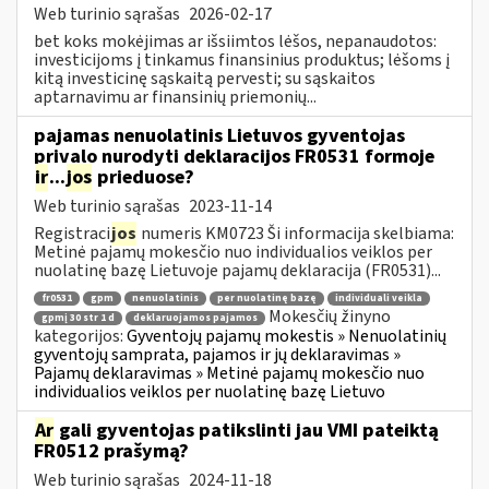
Web turinio sąrašas
2026-02-17
bet koks mokėjimas ar išsiimtos lėšos, nepanaudotos:
investicijoms į tinkamus finansinius produktus; lėšoms į
kitą investicinę sąskaitą pervesti; su sąskaitos
aptarnavimu ar finansinių priemonių...
pajamas nenuolatinis Lietuvos gyventojas
privalo nurodyti deklaracijos FR0531 formoje
ir
...
jos
prieduose?
Web turinio sąrašas
2023-11-14
Registraci
jos
numeris KM0723 Ši informacija skelbiama:
Metinė pajamų mokesčio nuo individualios veiklos per
nuolatinę bazę Lietuvoje pajamų deklaracija (FR0531)...
fr0531
gpm
nenuolatinis
per nuolatinę bazę
individuali veikla
Mokesčių žinyno
gpmį 30 str 1 d
deklaruojamos pajamos
kategorijos:
Gyventojų pajamų mokestis » Nenuolatinių
gyventojų samprata, pajamos ir jų deklaravimas »
Pajamų deklaravimas » Metinė pajamų mokesčio nuo
individualios veiklos per nuolatinę bazę Lietuvo
Ar
gali gyventojas patikslinti jau VMI pateiktą
FR0512 prašymą?
Web turinio sąrašas
2024-11-18