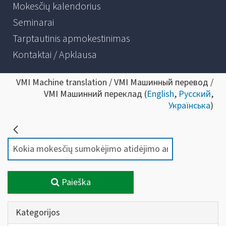
Mokesčių kalendorius
Seminarai
Tarptautinis apmokestinimas
Kontaktai / Apklausa
VMI Machine translation / VMI Машинный перевод /
VMI Машинний переклад (
English
,
Русский
,
Українська
)
Paieška
Kategorijos