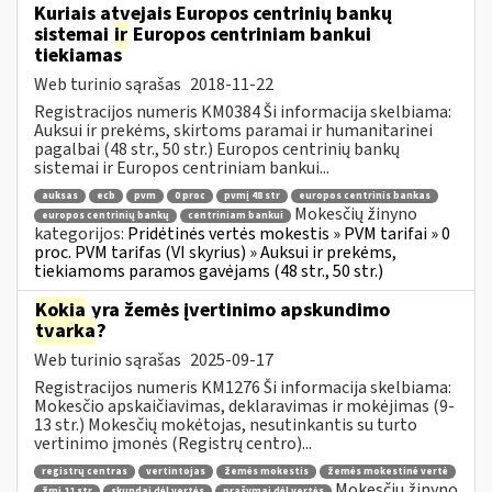
Kuriais atvejais Europos centrinių bankų
sistemai
ir
Europos centriniam bankui
tiekiamas
Web turinio sąrašas
2018-11-22
Registracijos numeris KM0384 Ši informacija skelbiama:
Auksui ir prekėms, skirtoms paramai ir humanitarinei
pagalbai (48 str., 50 str.) Europos centrinių bankų
sistemai ir Europos centriniam bankui...
auksas
ecb
pvm
0 proc
pvmį 48 str
europos centrinis bankas
Mokesčių žinyno
europos centrinių bankų
centriniam bankui
kategorijos:
Pridėtinės vertės mokestis » PVM tarifai » 0
proc. PVM tarifas (VI skyrius) » Auksui ir prekėms,
tiekiamoms paramos gavėjams (48 str., 50 str.)
Kokia
yra žemės įvertinimo apskundimo
tvarka
?
Web turinio sąrašas
2025-09-17
Registracijos numeris KM1276 Ši informacija skelbiama:
Mokesčio apskaičiavimas, deklaravimas ir mokėjimas (9-
13 str.) Mokesčių mokėtojas, nesutinkantis su turto
vertinimo įmonės (Registrų centro)...
registrų centras
vertintojas
žemės mokestis
žemės mokestinė vertė
Mokesčių žinyno
žmį 11 str
skundai dėl vertės
prašymai dėl vertės