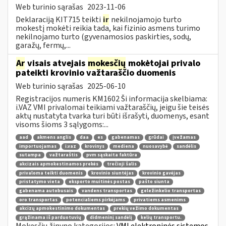
Web turinio sąrašas
2023-11-06
Deklaraciją KIT715 teikti
ir
nekilnojamojo turto
mokestį mokėti reikia tada, kai fizinio asmens turimo
nekilnojamo turto (gyvenamosios paskirties, sodų,
garažų, fermų,...
Ar
visais atvejais
mokesčių
mokėtojai privalo
pateikti krovinio važtaraščio duomenis
Web turinio sąrašas
2025-06-10
Registracijos numeris KM1602 Ši informacija skelbiama:
i.VAZ VMI privalomai teikiami važtaraščių, jeigu šie teisės
aktų nustatyta tvarka turi būti išrašyti, duomenys, esant
visoms šioms 3 sąlygoms:...
aad
akmens anglis
daa
es
gabenamas
grūdai
įvežamas
importuojamas
i.vaz
krovinys
mediena
nuosavybė
sandėlis
sutampa
važtaraštis
pvm sąskaita faktūra
akcizais apmokestinamos prekės
trečioji šalis
privaloma teikti duomenis
krovinio siuntėjas
krovinio gavėjas
pristatymo vieta
eksporto muitinės postas
pašto siunta
gabenama autobusais
vandens transportas
geležinkelio transportas
oro transportas
potencialiems pirkėjams
privatiems asmenims
akcizų apmokestinimo dokumentas
prekių vežimo dokumentas
grąžinama iš parduotuvių
didmeninį sandėlį
kelių transportu.
Mokesčių žinyno kategorijos:
VMI elektroninės sistemos