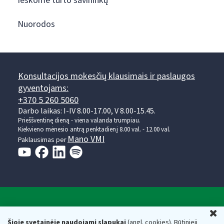
Ieškome turto savininkų
Nuorodos
Konsultacijos mokesčių klausimais ir paslaugos
gyventojams:
+370 5 260 5060
Darbo laikas: I-IV 8.00-17.00, V 8.00-15.45.
Prieššventinę dieną - viena valanda trumpiau.
Kiekvieno mėnesio antrą penktadienį 8.00 val. - 12.00 val.
Mano VMI
Paklausimas per
Valstybinė mokesčių inspekcija prie Lietuvos
U
Respublikos finansų ministerijos
Šioje svetainėje naudojami slapukai
(angl. cookies). Būtinieji