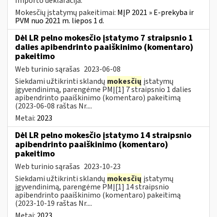
Importo deklaracija.
Mokesčių įstatymų pakeitimai:
MĮP 2021 » E-prekyba ir
PVM nuo 2021 m. liepos 1 d.
Dėl LR pelno mokesčio įstatymo 7 straipsnio 1
dalies apibendrinto paaiškinimo (komentaro)
pakeitimo
Web turinio sąrašas
2023-06-08
Siekdami užtikrinti sklandų
mokesčių
įstatymų
įgyvendinimą, parengėme PMĮ[1] 7 straipsnio 1 dalies
apibendrinto paaiškinimo (komentaro) pakeitimą
(2023-06-08 raštas Nr....
Metai:
2023
Dėl LR pelno mokesčio įstatymo 14 straipsnio
apibendrinto paaiškinimo (komentaro)
pakeitimo
Web turinio sąrašas
2023-10-23
Siekdami užtikrinti sklandų
mokesčių
įstatymų
įgyvendinimą, parengėme PMĮ[1] 14 straipsnio
apibendrinto paaiškinimo (komentaro) pakeitimą
(2023-10-19 raštas Nr....
Metai:
2023