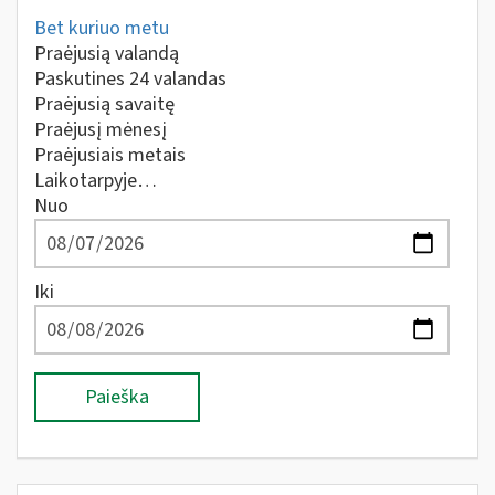
Bet kuriuo metu
Praėjusią valandą
Paskutines 24 valandas
Praėjusią savaitę
Praėjusį mėnesį
Praėjusiais metais
Laikotarpyje…
Nuo
Iki
Paieška