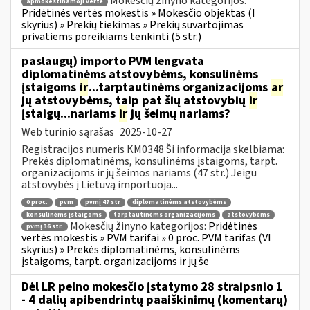
Mokesčių žinyno kategorijos:
apmokestinamoji vertė
Pridėtinės vertės mokestis » Mokesčio objektas (I
skyrius) » Prekių tiekimas » Prekių suvartojimas
privatiems poreikiams tenkinti (5 str.)
paslaugų) importo PVM lengvata
diplomatinėms atstovybėms, konsulinėms
įstaigoms
ir
...tarptautinėms organizacijoms
ar
jų atstovybėms, taip pat šių atstovybių
ir
įstaigų...nariams
ir
jų šeimų nariams?
Web turinio sąrašas
2025-10-27
Registracijos numeris KM0348 Ši informacija skelbiama:
Prekės diplomatinėms, konsulinėms įstaigoms, tarpt.
organizacijoms ir jų šeimos nariams (47 str.) Jeigu
atstovybės į Lietuvą importuoja...
0 proc.
pvm
pvmį 47 str
diplomatinėms atstovybėms
konsulinėms įstaigoms
tarptautinėms organizacijoms
atstovybėms
Mokesčių žinyno kategorijos:
Pridėtinės
pvmį 36 str.
vertės mokestis » PVM tarifai » 0 proc. PVM tarifas (VI
skyrius) » Prekės diplomatinėms, konsulinėms
įstaigoms, tarpt. organizacijoms ir jų še
Dėl LR pelno mokesčio įstatymo 28 straipsnio 1
- 4 dalių apibendrintų paaiškinimų (komentarų)