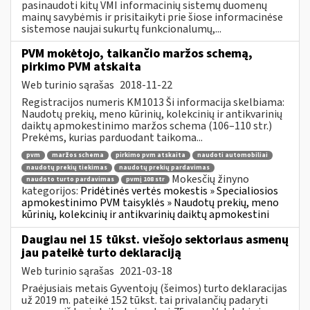
pasinaudoti kitų VMI informacinių sistemų duomenų
mainų savybėmis ir prisitaikyti prie šiose informacinėse
sistemose naujai sukurtų funkcionalumų,...
PVM mokėtojo, taikančio maržos schemą,
pirkimo PVM atskaita
Web turinio sąrašas
2018-11-22
Registracijos numeris KM1013 Ši informacija skelbiama:
Naudotų prekių, meno kūrinių, kolekcinių ir antikvarinių
daiktų apmokestinimo maržos schema (106–110 str.)
Prekėms, kurias parduodant taikoma...
pvm
maržos schema
pirkimo pvm atskaita
naudoti automobiliai
naudotų prekių tiekimas
naudotų prekių pardavimas
Mokesčių žinyno
naudoto turto pardavimas
pvmį 108 str
kategorijos:
Pridėtinės vertės mokestis » Specialiosios
apmokestinimo PVM taisyklės » Naudotų prekių, meno
kūrinių, kolekcinių ir antikvarinių daiktų apmokestini
Daugiau nei 15 tūkst. viešojo sektoriaus asmenų
jau pateikė turto deklaraciją
Web turinio sąrašas
2021-03-18
Praėjusiais metais Gyventojų (šeimos) turto deklaracijas
už 2019 m. pateikė 152 tūkst. tai privalančių padaryti