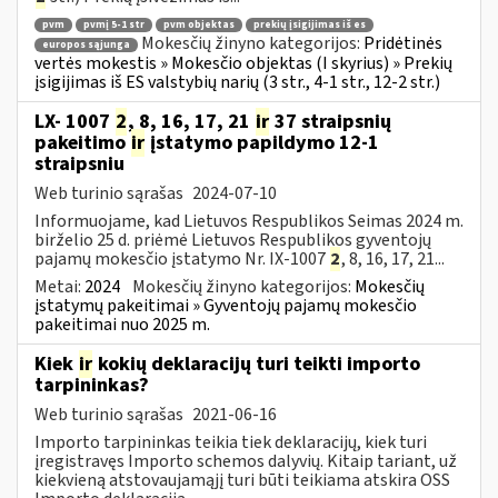
pvm
pvmį 5-1 str
pvm objektas
prekių įsigijimas iš es
Mokesčių žinyno kategorijos:
Pridėtinės
europos sąjunga
vertės mokestis » Mokesčio objektas (I skyrius) » Prekių
įsigijimas iš ES valstybių narių (3 str., 4-1 str., 12-2 str.)
LX- 1007
2
, 8, 16, 17, 21
ir
37 straipsnių
pakeitimo
ir
įstatymo papildymo 12-1
straipsniu
Web turinio sąrašas
2024-07-10
Informuojame, kad Lietuvos Respublikos Seimas 2024 m.
birželio 25 d. priėmė Lietuvos Respublikos gyventojų
pajamų mokesčio įstatymo Nr. IX-1007
2
, 8, 16, 17, 21...
Metai:
2024
Mokesčių žinyno kategorijos:
Mokesčių
įstatymų pakeitimai » Gyventojų pajamų mokesčio
pakeitimai nuo 2025 m.
Kiek
ir
kokių deklaracijų turi teikti importo
tarpininkas?
Web turinio sąrašas
2021-06-16
Importo tarpininkas teikia tiek deklaracijų, kiek turi
įregistravęs Importo schemos dalyvių. Kitaip tariant, už
kiekvieną atstovaujamąjį turi būti teikiama atskira OSS