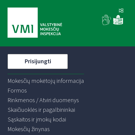
Prisijungti
Mokesčių mokėtojų informacija
Formos
Rinkmenos / Atviri duomenys
Skaičiuoklės ir pagalbininkai
Sąskaitos ir įmokų kodai
Mokesčių žinynas