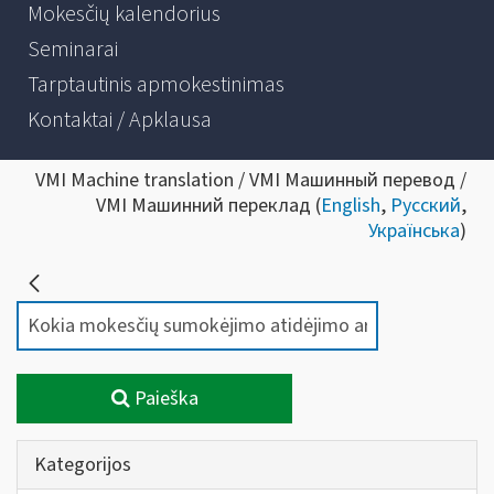
Mokesčių kalendorius
Seminarai
Tarptautinis apmokestinimas
Kontaktai / Apklausa
VMI Machine translation / VMI Машинный перевод /
VMI Машинний переклад (
English
,
Русский
,
Українська
)
Paieška
Kategorijos