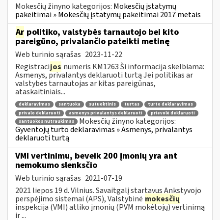
Mokesčių žinyno kategorijos:
Mokesčių įstatymų
pakeitimai » Mokesčių įstatymų pakeitimai 2017 metais
Ar
politiko, valstybės tarnautojo bei kito
pareigūno, privalančio pateikti metinę
Web turinio sąrašas
2023-11-22
Registraci
jos
numeris KM1263 Ši informacija skelbiama:
Asmenys, privalantys deklaruoti turtą Jei politikas ar
valstybės tarnautojas ar kitas pareigūnas,
ataskaitiniais...
deklaravimas
santuoka
sutuoktinis
turtas
turto deklaravimas
privalo deklaruoti
asmenys privalantys deklaruoti
prievolė deklaruoti
Mokesčių žinyno kategorijos:
santuokos nutraukimas
Gyventojų turto deklaravimas » Asmenys, privalantys
deklaruoti turtą
VMI vertinimu, beveik 200 įmonių yra ant
nemokumo slenksčio
Web turinio sąrašas
2021-07-19
2021 liepos 19 d. Vilnius. Savaitgalį startavus Ankstyvojo
perspėjimo sistemai (APS), Valstybinė
mokesčių
inspekcija (VMI) atliko įmonių (PVM mokėtojų) vertinimą
ir ...