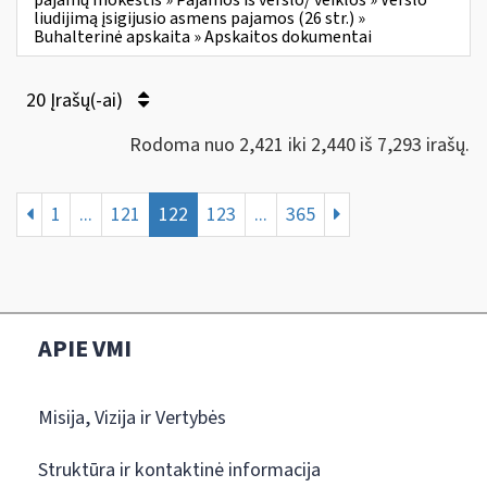
liudijimą įsigijusio asmens pajamos (26 str.) »
Buhalterinė apskaita » Apskaitos dokumentai
20 Įrašų(-ai)
Rodoma nuo 2,421 iki 2,440 iš 7,293 irašų.
1
...
121
122
123
...
365
APIE VMI
Misija, Vizija ir Vertybės
Struktūra ir kontaktinė informacija