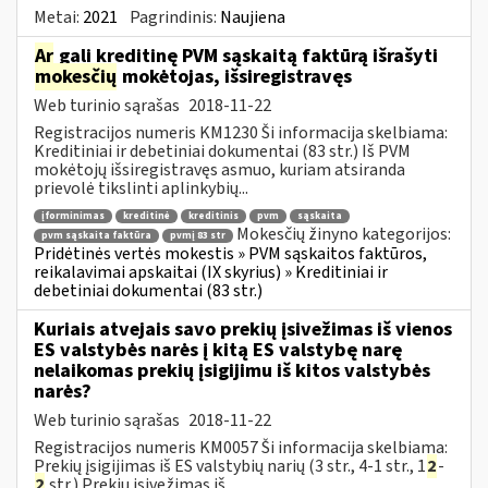
Metai:
2021
Pagrindinis:
Naujiena
Ar
gali kreditinę PVM sąskaitą faktūrą išrašyti
mokesčių
mokėtojas, išsiregistravęs
Web turinio sąrašas
2018-11-22
Registracijos numeris KM1230 Ši informacija skelbiama:
Kreditiniai ir debetiniai dokumentai (83 str.) Iš PVM
mokėtojų išsiregistravęs asmuo, kuriam atsiranda
prievolė tikslinti aplinkybių...
įforminimas
kreditinė
kreditinis
pvm
sąskaita
Mokesčių žinyno kategorijos:
pvm sąskaita faktūra
pvmį 83 str
Pridėtinės vertės mokestis » PVM sąskaitos faktūros,
reikalavimai apskaitai (IX skyrius) » Kreditiniai ir
debetiniai dokumentai (83 str.)
Kuriais atvejais savo prekių įsivežimas iš vienos
ES valstybės narės į kitą ES valstybę narę
nelaikomas prekių įsigijimu iš kitos valstybės
narės?
Web turinio sąrašas
2018-11-22
Registracijos numeris KM0057 Ši informacija skelbiama:
Prekių įsigijimas iš ES valstybių narių (3 str., 4-1 str., 1
2
-
2
str.) Prekių įsivežimas iš...