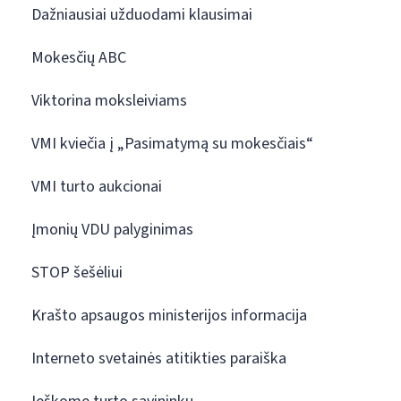
Dažniausiai užduodami klausimai
Mokesčių ABC
Viktorina moksleiviams
VMI kviečia į „Pasimatymą su mokesčiais“
VMI turto aukcionai
Įmonių VDU palyginimas
STOP šešėliui
Krašto apsaugos ministerijos informacija
Interneto svetainės atitikties paraiška