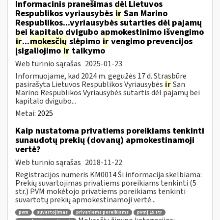
Informacinis pranešimas dėl Lietuvos
Respublikos vyriausybės
ir
San Marino
Respublikos...vyriausybės sutarties dėl pajamų
bei kapitalo dvigubo apmokestinimo išvengimo
ir
...
mokesčių
slėpimo
ir
vengimo prevencijos
įsigaliojimo
ir
taikymo
Web turinio sąrašas
2025-01-23
Informuojame, kad 2024 m. gegužės 17 d. Strasbūre
pasirašyta Lietuvos Respublikos Vyriausybės
ir
San
Marino Respublikos Vyriausybės sutartis dėl pajamų bei
kapitalo dvigubo...
Metai:
2025
Kaip nustatoma privatiems poreikiams tenkinti
sunaudotų prekių (dovanų) apmokestinamoji
vertė?
Web turinio sąrašas
2018-11-22
Registracijos numeris KM0014 Ši informacija skelbiama:
Prekių suvartojimas privatiems poreikiams tenkinti (5
str.) PVM mokėtojo privatiems poreikiams tenkinti
suvartotų prekių apmokestinamoji vertė...
pvm
suvartojimas
privatiems poreikiams
pvmį 15 str