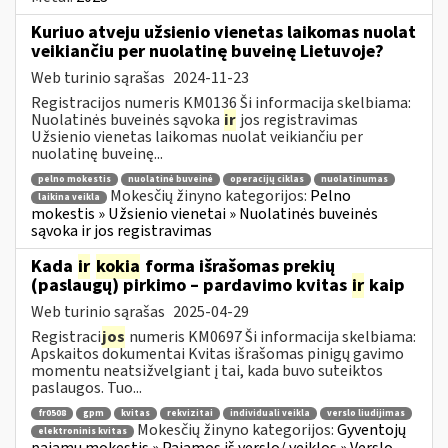
Kuriuo atveju užsienio vienetas laikomas nuolat
veikiančiu per nuolatinę buveinę Lietuvoje?
Web turinio sąrašas
2024-11-23
Registracijos numeris KM0136 Ši informacija skelbiama:
Nuolatinės buveinės sąvoka
ir
jos registravimas
Užsienio vienetas laikomas nuolat veikiančiu per
nuolatinę buveinę...
pelno mokestis
nuolatinė buveinė
operacijų ciklas
nuolatinumas
Mokesčių žinyno kategorijos:
Pelno
laikina veikla
mokestis » Užsienio vienetai » Nuolatinės buveinės
sąvoka ir jos registravimas
Kada
ir
kokia
forma išrašomas prekių
(paslaugų) pirkimo – pardavimo kvitas
ir
kaip
Web turinio sąrašas
2025-04-29
Registraci
jos
numeris KM0697 Ši informacija skelbiama:
Apskaitos dokumentai Kvitas išrašomas pinigų gavimo
momentu neatsižvelgiant į tai, kada buvo suteiktos
paslaugos. Tuo...
fr0508
gpm
kvitas
rekvizitai
individuali veikla
verslo liudijimas
Mokesčių žinyno kategorijos:
Gyventojų
elektroninis kvitas
pajamų mokestis » Pajamos iš verslo/ veiklos » Verslo