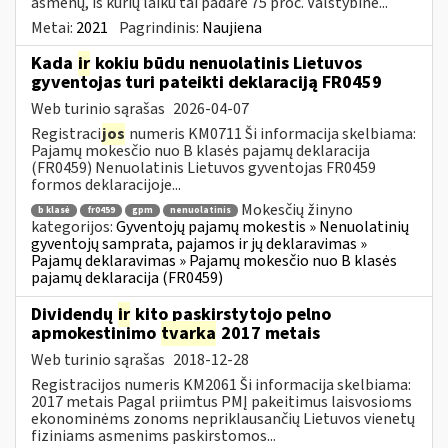
asmenų, iš kurių laiku tai padarė 75 proc. Valstybinė...
Metai:
2021
Pagrindinis:
Naujiena
Kada
ir
kokiu būdu nenuolatinis Lietuvos
gyventojas turi pateikti deklaraciją FR0459
Web turinio sąrašas
2026-04-07
Registraci
jos
numeris KM0711 Ši informacija skelbiama:
Pajamų mokesčio nuo B klasės pajamų deklaracija
(FR0459) Nenuolatinis Lietuvos gyventojas FR0459
formos deklaracijoje...
Mokesčių žinyno
b klasė
fr0459
gpm
nenuolatinis
kategorijos:
Gyventojų pajamų mokestis » Nenuolatinių
gyventojų samprata, pajamos ir jų deklaravimas »
Pajamų deklaravimas » Pajamų mokesčio nuo B klasės
pajamų deklaracija (FR0459)
Dividendų
ir
kito paskirstytojo pelno
apmokestinimo
tvarka
2017 metais
Web turinio sąrašas
2018-12-28
Registracijos numeris KM2061 Ši informacija skelbiama:
2017 metais Pagal priimtus PMĮ pakeitimus laisvosioms
ekonominėms zonoms nepriklausančių Lietuvos vienetų
fiziniams asmenims paskirstomos...