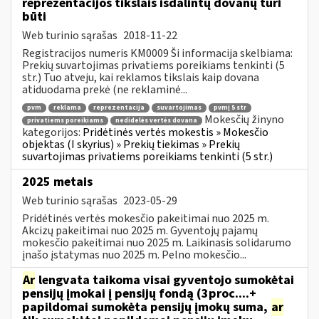
reprezentacijos tikslais išdalintų dovanų turi
būti
Web turinio sąrašas
2018-11-22
Registracijos numeris KM0009 Ši informacija skelbiama:
Prekių suvartojimas privatiems poreikiams tenkinti (5
str.) Tuo atveju, kai reklamos tikslais kaip dovana
atiduodama prekė (ne reklaminė...
pvm
reklama
reprezentacija
suvartojimas
pvmį 5 str
Mokesčių žinyno
privatiems poreikiams
nedidelės vertės dovana
kategorijos:
Pridėtinės vertės mokestis » Mokesčio
objektas (I skyrius) » Prekių tiekimas » Prekių
suvartojimas privatiems poreikiams tenkinti (5 str.)
2025 metais
Web turinio sąrašas
2023-05-29
Pridėtinės vertės mokesčio pakeitimai nuo 2025 m.
Akcizų pakeitimai nuo 2025 m. Gyventojų pajamų
mokesčio pakeitimai nuo 2025 m. Laikinasis solidarumo
įnašo įstatymas nuo 2025 m. Pelno mokesčio...
Ar
lengvata taikoma visai gyventojo sumokėtai
pensijų įmokai į pensijų fondą (3proc....+
papildomai sumokėta pensijų įmokų suma,
ar