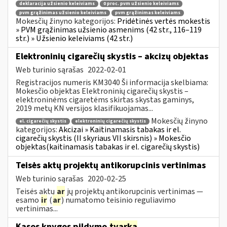
deklaracija užsienio keleiviams
0 proc. pvm užsienio keleiviams
pvm grąžinimas užsienio keleiviams
pvm grąžinimas keleiviams
Mokesčių žinyno kategorijos:
Pridėtinės vertės mokestis
» PVM grąžinimas užsienio asmenims (42 str., 116–119
str.) » Užsienio keleiviams (42 str.)
Elektroninių cigarečių skystis – akcizų objektas
Web turinio sąrašas
2022-02-01
Registracijos numeris KM3040 Ši informacija skelbiama:
Mokesčio objektas Elektroninių cigarečių skystis –
elektroninėms cigaretėms skirtas skystas gaminys,
2019 metų KN versijos klasifikuojamas...
Mokesčių žinyno
el. cigarečių skystis
elektroninių cigarečių skystis
kategorijos:
Akcizai » Kaitinamasis tabakas ir el.
cigarečių skystis (II skyriaus VII skirsnis) » Mokesčio
objektas(kaitinamasis tabakas ir el. cigarečių skystis)
Teisės aktų projektų antikorupcinis vertinimas
Web turinio sąrašas
2020-02-25
Teisės aktų
ar
jų projektų antikorupcinis vertinimas —
esamo
ir
(
ar
) numatomo teisinio reguliavimo
vertinimas...
Kasos knygos pildymo
tvarka