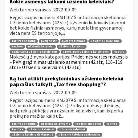
Kokie asmenys laikomi užsienio keleiviais?
Web turinio sąrašas
2022-09-09
Registracijos numeris KM1167 Ši informacija skelbiama:
Užsienio keleiviams (42 str.) Užsienio keleiviais laikomi
bet kokie fiziniai asmenys, kurių nuolatinė gyvenamoji
vieta nėra ES teritorijoje,...
tax free shoping
pvmį 42 str
pvm grąžinimas
užsienio keleiviams
taxfree
užsienio keleiviai
užsienio keleiviui
deklaracija užsienio keleiviams
0 proc. pvm užsienio keleiviams
40 eurų
Mokesčių žinyno kategorijos:
Pridėtinės vertės mokestis
» PVM grąžinimas užsienio asmenims (42 str., 116–119
str.) » Užsienio keleiviams (42 str.)
Ką turi atlikti prekybininkas užsienio keleiviui
paprašius taikyti „Tax free shopping“?
Web turinio sąrašas
2022-09-09
Registracijos numeris KM3079 Ši informacija skelbiama:
Užsienio keleiviams (42 str.) Prekybininkas įsitikinęs,
kad prekių pirkėjas yra užsienio keleivis ir, kad jis perka
prekių ne mažiau kaip už...
tax free shoping
užsienio keleiviams
tax free shopping
taxfree
tax free
užsienio keleiviai
užsienio keleiviui
užsienio keleivių deklaracija
užsienio keleivių deklaracijų