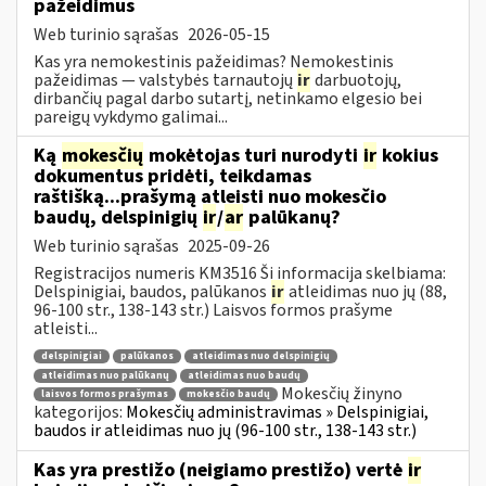
pažeidimus
Web turinio sąrašas
2026-05-15
Kas yra nemokestinis pažeidimas? Nemokestinis
pažeidimas — valstybės tarnautojų
ir
darbuotojų,
dirbančių pagal darbo sutartį, netinkamo elgesio bei
pareigų vykdymo galimai...
Ką
mokesčių
mokėtojas turi nurodyti
ir
kokius
dokumentus pridėti, teikdamas
raštišką...prašymą atleisti nuo mokesčio
baudų, delspinigių
ir
/
ar
palūkanų?
Web turinio sąrašas
2025-09-26
Registracijos numeris KM3516 Ši informacija skelbiama:
Delspinigiai, baudos, palūkanos
ir
atleidimas nuo jų (88,
96-100 str., 138-143 str.) Laisvos formos prašyme
atleisti...
delspinigiai
palūkanos
atleidimas nuo delspinigių
atleidimas nuo palūkanų
atleidimas nuo baudų
Mokesčių žinyno
laisvos formos prašymas
mokesčio baudų
kategorijos:
Mokesčių administravimas » Delspinigiai,
baudos ir atleidimas nuo jų (96-100 str., 138-143 str.)
Kas yra prestižo (neigiamo prestižo) vertė
ir