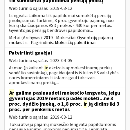
tik sumokėtai papildomai pensijų įmokų
Web turinio sąrašas
2019-03-12
Lengvata taikoma tik papildomai sumokėtų pensijų
įmokų sumai. Tarkime, 3 proc. gyventojo pajamų, nuo
kurių skaičiuojamos VSD įmokos - 430 Eur per metus.
Gyventojas pensijų bendrovei papildomai...
Metai (Archyvas):
2019
Mokesčiai:
Gyventojų pajamų
mokestis
Pagrindinis:
Mokesčių pakeitimai
Patvirtinti gavėjai
Web turinio sąrašas
2023-04-05
Asmuo (įskaitant
ir
akcizais apmokestinamų prekių
sandėlio savininką), pageidaujantis iš kitos ES valstybės
narės komerciniams tikslams gauti akcizais
apmokestinamų prekių,...
Ar
galima pasinaudoti mokesčio lengvata, jeigu
gyventojas 2019 metais pradės mokėti...ne 3
proc. dydžio įmoką, o 1,8 proc.
ir
ją didins iki 3
proc. per penkerius metus
Web turinio sąrašas
2019-03-12
Tokiu atveju pajamų mokesčio lengvata papildomoms
pensijų kaupimo įmokoms nenumatyta. Lengvata