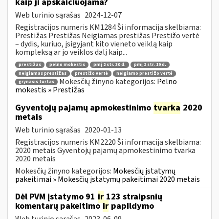
kaip ji apskaičiuojama?
Web turinio sąrašas
2024-12-07
Registracijos numeris KM1284 Ši informacija skelbiama:
Prestižas Prestižas Neigiamas prestižas Prestižo vertė
– dydis, kuriuo, įsigyjant kito vieneto veiklą kaip
kompleksą ar jo veiklos dalį kaip...
prestižas
pelno mokestis
pmį 2 str. 30 d.
pmį 2 str. 19 d.
neigiamas prestižas
prestižo vertė
neigiamo prestižo vertė
Mokesčių žinyno kategorijos:
Pelno
grynasis turtas
mokestis » Prestižas
Gyventojų pajamų apmokestinimo
tvarka
2020
metais
Web turinio sąrašas
2020-01-13
Registracijos numeris KM2220 Ši informacija skelbiama:
2020 metais Gyventojų pajamų apmokestinimo tvarka
2020 metais
Mokesčių žinyno kategorijos:
Mokesčių įstatymų
pakeitimai » Mokesčių įstatymų pakeitimai 2020 metais
Dėl PVM įstatymo 91
ir
123 straipsnių
komentarų pakeitimo
ir
papildymo
Web turinio sąrašas
2023-06-09