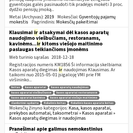
gyventojas galės pasinaudoti tik pradėjęs mokėti 3 proc.
dydžio pensijų įmoką...
Metai (Archyvas):
2019
Mokesčiai:
Gyventojų pajamų
mokestis
Pagrindinis:
Mokesčių pakeitimai
Klausimai
ir
atsakymai dėl kasos aparatų
naudojimo viešbučiams, restoranams,
kavinėms...
ir
kitoms viešojo maitinimo
paslaugas teikiančioms įmonėms
Web turinio sąrašas
2018-12-18
Registracijos numeris KM1856 Ši informacija skelbiama:
Kasos aparatų diegimas
ir
naudojimas Klausimas. Ar
taikomi nuo 2015-05-01 įsigalioję VMI prie FM
viršininko...
kvitas
kasos aparatai
kasos aparatų naudojimas
kasos aparatai viešbučiuose
kasos aparatai restoranuose
kasos aparatai kavinėse
kasos aparatai viešojo maitinimo
išankstinė sąskaita
fiskalinis kvitas
fiskalinis kasos aparato kvitas
Mokesčių žinyno kategorijos:
Kasa, kasos aparatai,
prekybos automatai, taksometrai » Kasos aparatai »
Kasos aparatų diegimas ir naudojimas
Pranešimai apie galimus nemokestinius