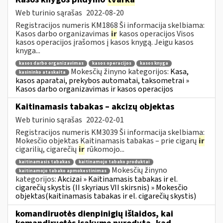
Web turinio sąrašas
2022-08-20
Registracijos numeris KM1868 Ši informacija skelbiama:
Kasos darbo organizavimas
ir
kasos operacijos Visos
kasos operacijos įrašomos į kasos knygą. Jeigu kasos
knyga...
kasos darbo organizavimas
kasos operacijos
kasos knyga
Mokesčių žinyno kategorijos:
Kasa,
kasininko ataskaita
kasos aparatai, prekybos automatai, taksometrai »
Kasos darbo organizavimas ir kasos operacijos
Kaitinamasis tabakas – akcizų objektas
Web turinio sąrašas
2022-02-01
Registracijos numeris KM3039 Ši informacija skelbiama:
Mokesčio objektas Kaitinamasis tabakas – prie cigarų
ir
cigarilių, cigarečių
ir
rūkomojo...
kaitinamasis tabakas
kaitinamojo tabako produktai
Mokesčių žinyno
kaitinamojo tabako apmokestinimas
kategorijos:
Akcizai » Kaitinamasis tabakas ir el.
cigarečių skystis (II skyriaus VII skirsnis) » Mokesčio
objektas(kaitinamasis tabakas ir el. cigarečių skystis)
komandiruotės dienpinigių išlaidos, kai