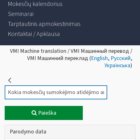
Mokesčių kalendorius
Seminarai
Tarptautinis apmokestinimas
Kontaktai / Apklausa
VMI Machine translation / VMI Машинный перевод /
VMI Машинний переклад (
English
,
Русский
,
Українська
)
Paieška
Parodymo data