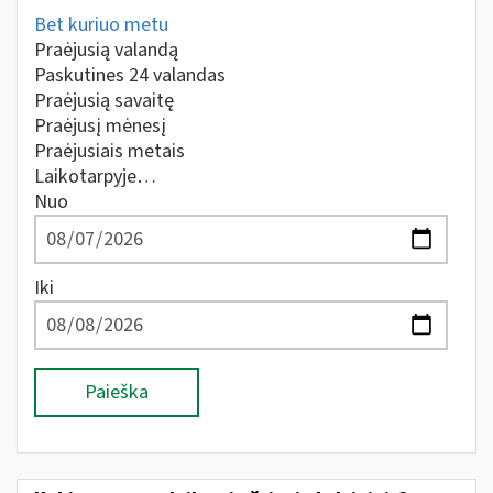
Bet kuriuo metu
Praėjusią valandą
Paskutines 24 valandas
Praėjusią savaitę
Praėjusį mėnesį
Praėjusiais metais
Laikotarpyje…
Nuo
Iki
Paieška