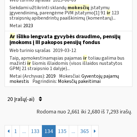
Siekdami užtikrinti sklandų
mokesčių
įstatymų
įgyvendinimą, parengėme PVM įstatymo[1] 91
ir
123
straipsnių apibendrintų paaiškinimų (komentarų)...
Metai:
2023
Ar
išliko lengvata gyvybės draudimo, pensijų
įmokoms į III pakopos pensijų fondus
Web turinio sąrašas
2019-03-12
Taip, apmokestinamąsias pajamas
ir
toliau galima bus
mažinti
ir
šiomis išlaidomis (visos išlaidos nustatytos
GPMĮ 21 straipsnio 1 dalyje)...
Metai (Archyvas):
2019
Mokesčiai:
Gyventojų pajamų
mokestis
Pagrindinis:
Mokesčių pakeitimai
20 Įrašų(-ai)
Rodoma nuo 2,661 iki 2,680 iš 7,293 irašų.
1
...
133
134
135
...
365