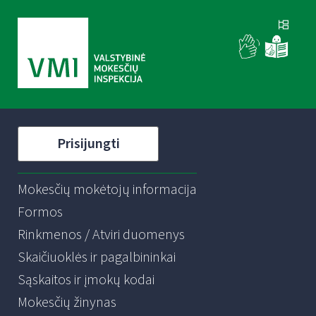
Prisijungti
Mokesčių mokėtojų informacija
Formos
Rinkmenos / Atviri duomenys
Skaičiuoklės ir pagalbininkai
Sąskaitos ir įmokų kodai
Mokesčių žinynas