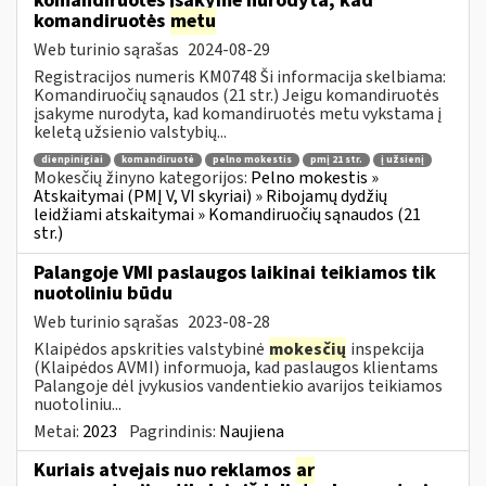
komandiruotės įsakyme nurodyta, kad
komandiruotės
metu
Web turinio sąrašas
2024-08-29
Registracijos numeris KM0748 Ši informacija skelbiama:
Komandiruočių sąnaudos (21 str.) Jeigu komandiruotės
įsakyme nurodyta, kad komandiruotės metu vykstama į
keletą užsienio valstybių...
dienpinigiai
komandiruotė
pelno mokestis
pmį 21 str.
į užsienį
Mokesčių žinyno kategorijos:
Pelno mokestis »
Atskaitymai (PMĮ V, VI skyriai) » Ribojamų dydžių
leidžiami atskaitymai » Komandiruočių sąnaudos (21
str.)
Palangoje VMI paslaugos laikinai teikiamos tik
nuotoliniu būdu
Web turinio sąrašas
2023-08-28
Klaipėdos apskrities valstybinė
mokesčių
inspekcija
(Klaipėdos AVMI) informuoja, kad paslaugos klientams
Palangoje dėl įvykusios vandentiekio avarijos teikiamos
nuotoliniu...
Metai:
2023
Pagrindinis:
Naujiena
Kuriais atvejais nuo reklamos
ar