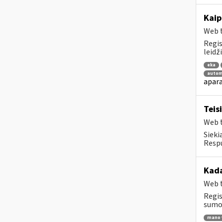
Kaip
Web t
Regis
leidž
eka
autom
apara
Teis
Web t
Sieki
Respu
Kada
Web t
Regis
sumok
mano 