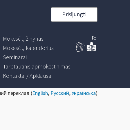
Prisijungti
Mokesčių žinynas
Mokesčių kalendorius
Seminarai
Tarptautinis apmokestinimas
Kontaktai / Apklausa
ний переклад (
English
,
Русский
,
Українська
)