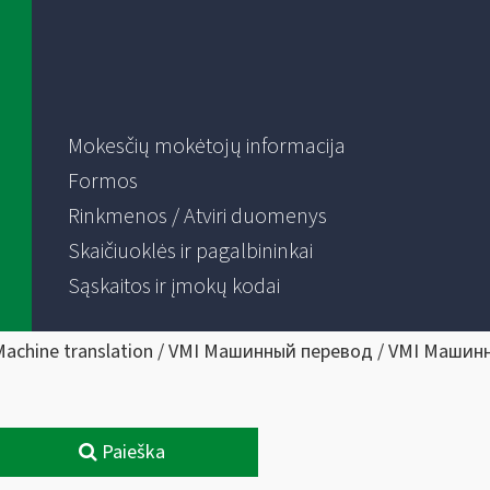
Mokesčių mokėtojų informacija
Formos
Rinkmenos / Atviri duomenys
Skaičiuoklės ir pagalbininkai
Sąskaitos ir įmokų kodai
Machine translation / VMI Машинный перевод / VMI Машин
Paieška