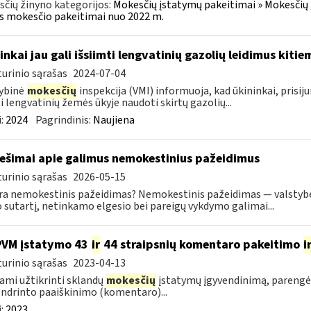
čių žinyno kategorijos:
Mokesčių įstatymų pakeitimai » Mokesčių 
s mokesčio pakeitimai nuo 2022 m.
inkai jau gali išsiimti lengvatinių gazolių leidimus kiti
urinio sąrašas
2024-07-04
ybinė
mokesčių
inspekcija (VMI) informuoja, kad ūkininkai, prisiju
ti lengvatinių žemės ūkyje naudoti skirtų gazolių...
:
2024
Pagrindinis:
Naujiena
ešimai apie galimus nemokestinius pažeidimus
urinio sąrašas
2026-05-15
ra nemokestinis pažeidimas? Nemokestinis pažeidimas — valstyb
 sutartį, netinkamo elgesio bei pareigų vykdymo galimai...
PVM įstatymo 43
ir
44 straipsnių komentaro pakeitimo
i
urinio sąrašas
2023-04-13
ami užtikrinti sklandų
mokesčių
įstatymų įgyvendinimą, pareng
ndrinto paaiškinimo (komentaro)...
:
2023