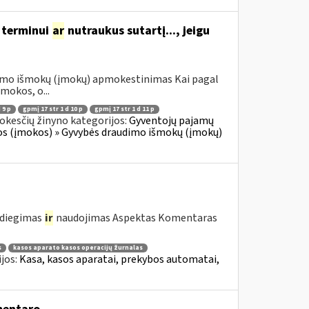
 terminui
ar
nutraukus sutartį..., jeigu
dimo išmokų (įmokų) apmokestinimas Kai pagal
mokos, o...
 9 p
gpmį 17 str 1 d 10 p
gpmį 17 str 1 d 11 p
okesčių žinyno kategorijos:
Gyventojų pajamų
os (įmokos) » Gyvybės draudimo išmokų (įmokų)
 diegimas
ir
naudojimas Aspektas Komentaras
s
kasos aparato kasos operacijų žurnalas
jos:
Kasa, kasos aparatai, prekybos automatai,