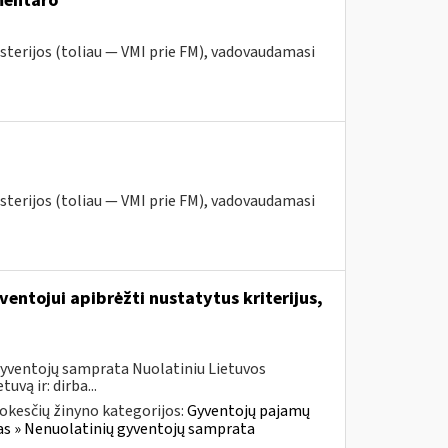
mentaro
sterijos (toliau — VMI prie FM), vadovaudamasi
sterijos (toliau — VMI prie FM), vadovaudamasi
entojui apibrėžti nustatytus kriterijus,
gyventojų samprata Nuolatiniu Lietuvos
uvą ir: dirba...
okesčių žinyno kategorijos:
Gyventojų pajamų
as » Nenuolatinių gyventojų samprata