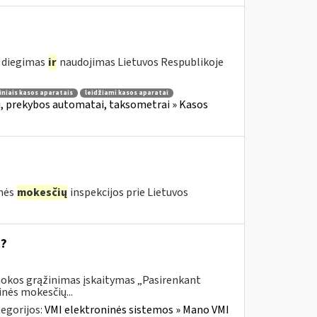
ų diegimas
ir
naudojimas Lietuvos Respublikoje
iniais kasos aparatais
leidžiami kasos aparatai
i, prekybos automatai, taksometrai » Kasos
inės
mokesčių
inspekcijos prie Lietuvos
“?
mokos grąžinimas įskaitymas „Pasirenkant
nės mokesčių...
egorijos:
VMI elektroninės sistemos » Mano VMI