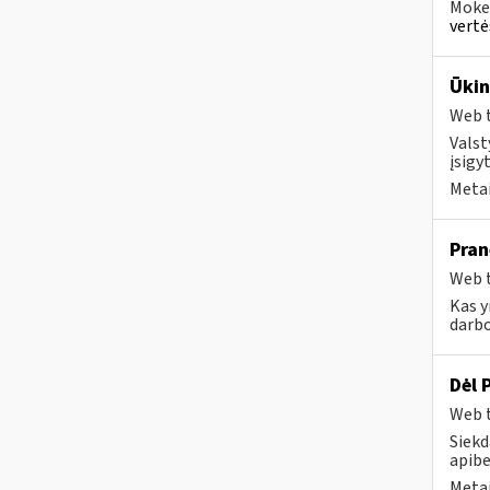
Mokes
vertė
Ūkin
Web t
Valst
įsigy
Metai
Pran
Web t
Kas y
darbo
Dėl 
Web t
Siekd
apibe
Metai