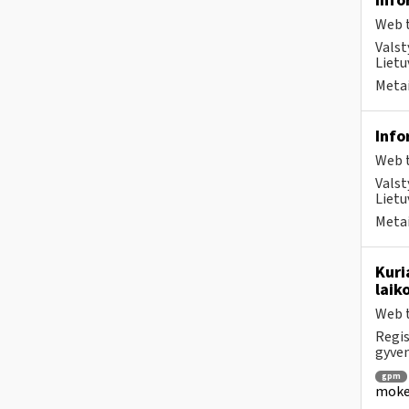
Info
Web t
Valst
Lietu
Metai
Info
Web t
Valst
Lietu
Metai
Kuri
laik
Web t
Regis
gyven
gpm
mokes