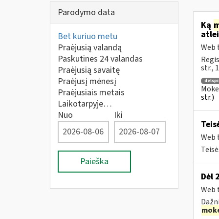
Parodymo data
Ką
m
atle
Bet kuriuo metu
Praėjusią valandą
Web t
Paskutines 24 valandas
Regis
str.,
Praėjusią savaitę
Praėjusį mėnesį
delspi
Mokes
Praėjusiais metais
str.)
Laikotarpyje…
Nuo
Iki
Teis
Web t
Teisė
Paieška
Dėl 
Web t
Dažni
moke