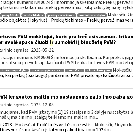
tracijos numeris KM0024 Ši informacija skelbiama: Prekių pervežimas
ų tiekimu nelaikomas prekių pervežimas į kitą valstybę narę, vykda
Mokesčių ži
pvmį 5-1 str
verslo tikslais
prekių pervežimas
nuotolinė prekyba
čio objektas (I skyrius) » Prekių tiekimas » Prekių pervežimas verslo
etuvos PVM mokėtojui, kuris yra trečiasis asmuo „trikam
prievolė apskaičiuoti
ir
sumokėti į biudžetą PVM?
urinio sąrašas
2025-05-22
tracijos numeris KM0909 Ši informacija skelbiama: Kai prekės įsigi
bos atveju prievolė apskaičiuoti PVM tenka Lietuvos PVM mokėtojui
Mokesčių 
trikampė prekyba
prekių įsigijimas iš es
pvmį 95 str
atvirkštinis pvm
ai, kai prekių (paslaugų) pardavimo PVM privalo apskaičiuoti arba i
PVM lengvatos maitinimo paslaugoms galiojimo pabaigo
urinio sąrašas
2023-12-08
muojame, kad PVM įstatymo[1] 19 straipsnio 3 dalyje nustatytas le
ašių maitinimo įstaigų teikiamoms maitinimo...
:
2023
Mokesčiai:
Pridėtinės vertės mokestis
Mokesčių žinyno ka
tinės vertės mokesčio įstatymo pakeitimai nuo 2024 m.