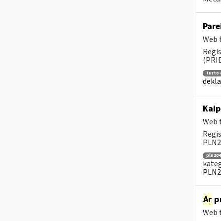
Pare
Web t
Regis
(PRIE
turto
dekl
Kaip
Web t
Regis
PLN20
pln204
kateg
PLN2
Ar
pr
Web t