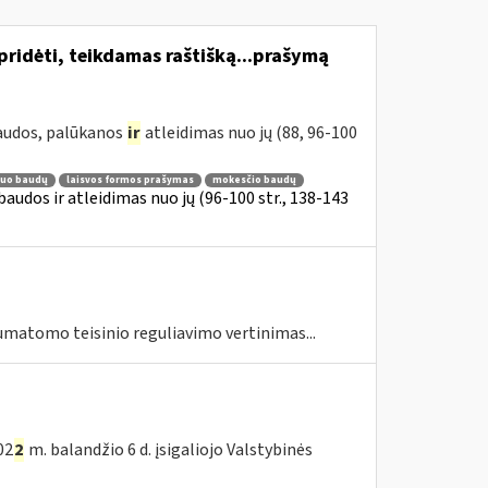
ridėti, teikdamas raštišką...prašymą
baudos, palūkanos
ir
atleidimas nuo jų (88, 96-100
nuo baudų
laisvos formos prašymas
mokesčio baudų
audos ir atleidimas nuo jų (96-100 str., 138-143
umatomo teisinio reguliavimo vertinimas...
02
2
m. balandžio 6 d. įsigaliojo Valstybinės