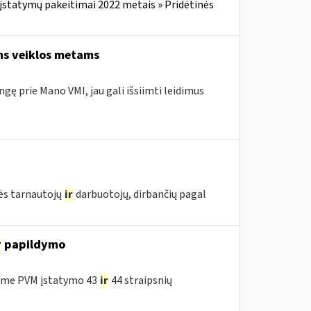
įstatymų pakeitimai 2022 metais » Pridėtinės
ems veiklos metams
ngę prie Mano VMI, jau gali išsiimti leidimus
ės tarnautojų
ir
darbuotojų, dirbančių pagal
r
papildymo
ėme PVM įstatymo 43
ir
44 straipsnių