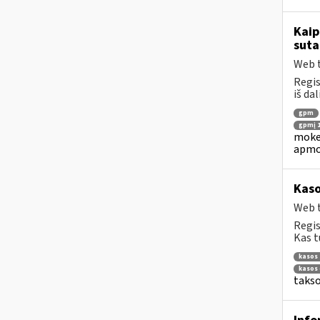
Kaip
suta
Web t
Regis
iš da
gpm
gpmį 17
mokes
apmo
Kaso
Web t
Regis
Kas t
kasos 
kasos 
takso