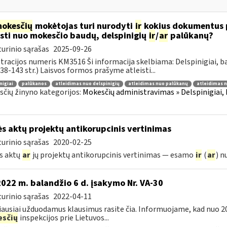
okesčių
mokėtojas turi nurodyti
ir
kokius dokumentus p
isti nuo mokesčio baudų, delspinigių
ir
/
ar
palūkanų?
urinio sąrašas
2025-09-26
tracijos numeris KM3516 Ši informacija skelbiama: Delspinigiai, 
 138-143 str.) Laisvos formos prašyme atleisti...
nigiai
palūkanos
atleidimas nuo delspinigių
atleidimas nuo palūkanų
atleidimas 
čių žinyno kategorijos:
Mokesčių administravimas » Delspinigiai, b
ės aktų projektų antikorupcinis vertinimas
urinio sąrašas
2020-02-25
s aktų
ar
jų projektų antikorupcinis vertinimas — esamo
ir
(
ar
) n
2022 m. balandžio 6 d. įsakymo Nr. VA-30
urinio sąrašas
2022-04-11
ausiai užduodamus klausimus rasite čia. Informuojame, kad nuo 2
sčių
inspekcijos prie Lietuvos...