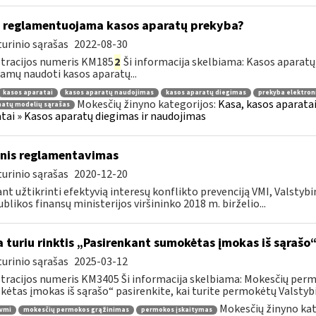
 reglamentuojama kasos aparatų prekyba?
urinio sąrašas
2022-08-30
tracijos numeris KM185
2
Ši informacija skelbiama: Kasos aparat
iamų naudoti kasos aparatų...
kasos aparatai
kasos aparatų naudojimas
kasos aparatų diegimas
prekyba elektron
Mokesčių žinyno kategorijos:
Kasa, kasos aparata
atų modelių sąrašas
tai » Kasos aparatų diegimas ir naudojimas
inis reglamentavimas
urinio sąrašas
2020-12-20
ant užtikrinti efektyvią interesų konflikto prevenciją VMI, Valstyb
blikos finansų ministerijos viršininko 2018 m. birželio...
 turiu rinktis „Pasirenkant sumokėtas įmokas iš sąrašo
urinio sąrašas
2025-03-12
tracijos numeris KM3405 Ši informacija skelbiama: Mokesčių per
ėtas įmokas iš sąrašo“ pasirenkite, kai turite permokėtų Valstybi
Mokesčių žinyno kat
vmi
mokesčių permokos grąžinimas
permokos įskaitymas