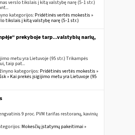
 verslo tikslais į kitą valstybę narę (5-1 str.)
nt...
nyno kategorijos:
Pridėtinės vertės mokestis »
 tikslais į kitą valstybę narę (5-1 str.)
pėje“ prekyboje tarp...valstybių narių,
jimo metu yra Lietuvoje (95 str.) Trikampės
, taip pat...
žinyno kategorijos:
Pridėtinės vertės mokestis »
šsk » Kai prekės įsigijimo metu yra Lietuvoje (95
s
ngvatinis 9 proc. PVM tarifas restoranų, kavinių
tegorijos:
Mokesčių įstatymų pakeitimai »