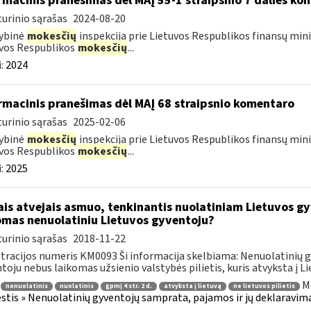
rmacinis pranešimas dėl MAĮ 55-1 straipsnio 7 dalies ko
urinio sąrašas
2024-08-20
ybinė
mokesčių
inspekcija prie Lietuvos Respublikos finansų mini
vos Respublikos
mokesčių
...
:
2024
rmacinis pranešimas dėl MAĮ 68 straipsnio komentaro
urinio sąrašas
2025-02-06
ybinė
mokesčių
inspekcija prie Lietuvos Respublikos finansų mini
vos Respublikos
mokesčių
...
:
2025
ais atvejais asmuo, tenkinantis nuolatiniam Lietuvos gyv
omas nenuolatiniu Lietuvos gyventoju?
urinio sąrašas
2018-11-22
tracijos numeris KM0093 Ši informacija skelbiama: Nenuolatinių 
toju nebus laikomas užsienio valstybės pilietis, kuris atvyksta į Liet
M
nenuolatinis
nuolatinis
gpmį 4 str. 2 d.
atvyksta į lietuvą
ne lietuvos pilietis
tis » Nenuolatinių gyventojų samprata, pajamos ir jų deklaravim