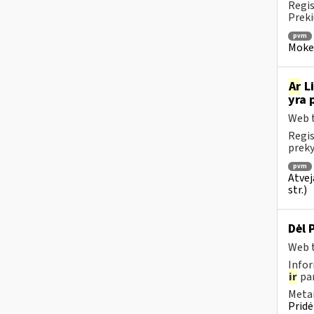
Regis
Preki
pvm
Mokes
Ar
Li
yra 
Web t
Regis
preky
pvm
Atvej
str.)
Dėl 
Web t
Infor
ir
pan
Metai
Pridė