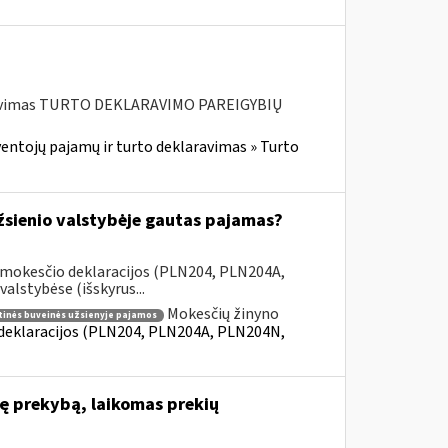
aravimas TURTO DEKLARAVIMO PAREIGYBIŲ
entojų pajamų ir turto deklaravimas » Turto
užsienio valstybėje gautas pajamas?
 mokesčio deklaracijos (PLN204, PLN204A,
lstybėse (išskyrus...
Mokesčių žinyno
tinės buveinės užsienyje pajamos
 deklaracijos (PLN204, PLN204A, PLN204N,
nę prekybą, laikomas prekių