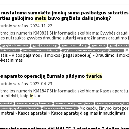
 nustatoma sumokėta įmokų suma pasibaigus sutarties
rties galiojimo
metu
buvo grąžinta dalis įmokų?
urinio sąrašas
2024-11-22
tracijos numeris KM0831 Ši informacija skelbiama: Gyvybės drau
lies nutrauktą gyvybės draudimo sutartį yra grąžinamos draudimo į
gyvybės draudimas
gpmį 17 str 1 d 8 p
gpmį 17 str 1 d 12 p
gpmį 6 str
gpmį 17 str 1 d
M
 str 1 d. 9-1 p
įmokų sumos nustatymas
grąžintos įmokos sutarties galiojimo metu
tis » Kitos pajamos / išmokos (pagal abėcėlę) » Draudimo išmok
kestinimas
s aparato operacijų žurnalo pildymo
tvarka
urinio sąrašas
2023-04-23
tracijos numeris KM1847 Ši informacija skelbiama: Kasos aparatų
uri pildyti, kaip
ir
kur...
aparatai
kasos operacijų žurnalas
kasos aparatų naudojimas
kasos aparatų diegima
Mokesčių žinyno kategori
operacijų apskaitos žurnalas
kasos aparato žurnalas
metrai » Kasos aparatai » Kasos aparatų diegimas ir naudojimas