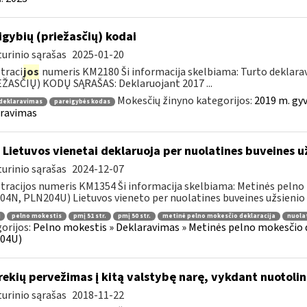
igybių (priežasčių) kodai
urinio sąrašas
2025-01-20
traci
jos
numeris KM2180 Ši informacija skelbiama: Turto dekl
ŽASČIŲ) KODŲ SĄRAŠAS: Deklaruojant 2017 ...
Mokesčių žinyno kategorijos:
2019 m. gyv
 deklaravimas
pareigybės kodas
aravimas
 Lietuvos vienetai deklaruoja per nuolatines buveines 
urinio sąrašas
2024-12-07
tracijos numeris KM1354 Ši informacija skelbiama: Metinės pelno
4N, PLN204U) Lietuvos vieneto per nuolatines buveines užsienio va
pelno mokestis
pmį 51 str.
pmį 50 str.
metinė pelno mokesčio deklaracija
nuola
orijos:
Pelno mokestis » Deklaravimas » Metinės pelno mokesčio
04U)
ekių pervežimas į kitą valstybę narę, vykdant nuotoli
urinio sąrašas
2018-11-22