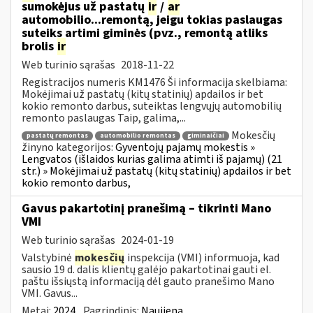
sumokėjus už pastatų
ir
/
ar
automobilio...remontą, jeigu tokias paslaugas
suteiks artimi giminės (pvz., remontą atliks
brolis
ir
Web turinio sąrašas
2018-11-22
Registracijos numeris KM1476 Ši informacija skelbiama:
Mokėjimai už pastatų (kitų statinių) apdailos ir bet
kokio remonto darbus, suteiktas lengvųjų automobilių
remonto paslaugas Taip, galima,...
Mokesčių
pastatų remontas
automobilio remontas
giminaičiai
žinyno kategorijos:
Gyventojų pajamų mokestis »
Lengvatos (išlaidos kurias galima atimti iš pajamų) (21
str.) » Mokėjimai už pastatų (kitų statinių) apdailos ir bet
kokio remonto darbus,
Gavus pakartotinį pranešimą – tikrinti Mano
VMI
Web turinio sąrašas
2024-01-19
Valstybinė
mokesčių
inspekcija (VMI) informuoja, kad
sausio 19 d. dalis klientų galėjo pakartotinai gauti el.
paštu išsiųstą informaciją dėl gauto pranešimo Mano
VMI. Gavus...
Metai:
2024
Pagrindinis:
Naujiena