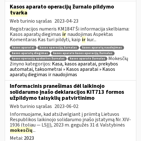
Kasos aparato operacijų žurnalo pildymo
tvarka
Web turinio sąrašas
2023-04-23
Registracijos numeris KM1847 Ši informacija skelbiama:
Kasos aparatų diegimas
ir
naudojimas Aspektas
Komentaras Kas turi pildyti, kaip
ir
kur...
kasos aparatai
kasos operacijų žurnalas
kasos aparatų naudojimas
kasos aparatų diegimas
kasos aparato kasos operacijų žurnalas
Mokesčių
kasos operacijų apskaitos žurnalas
kasos aparato žurnalas
žinyno kategorijos:
Kasa, kasos aparatai, prekybos
automatai, taksometrai » Kasos aparatai » Kasos
aparatų diegimas ir naudojimas
Informacinis pranešimas dėl laikinojo
solidarumo įnašo deklaracijos KIT713 formos
užpildymo taisyklių patvirtinimo
Web turinio sąrašas
2023-06-02
Informuojame, kad atsižvelgiant į priimtą Lietuvos
Respublikos laikinojo solidarumo įnašo įstatymą Nr. XIV-
1936 (toliau — LSĮĮ), 2023 m. gegužės 31 d. Valstybinės
mokesčių
...
Metai:
2023