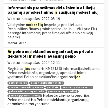
Informacinis pranešimas dėl užsienio atlikėjų
pajamų apmokestinimo
ir
susijusių mokestinių
Web turinio sąrašas
2022-05-19
Valstybinė
mokesčių
inspekcija prie Lietuvos
Respublikos finansų ministerijos (toliau – VMI prie FM)
parengė informacinį pranešimą dėl užsienio atlikėjų
pajamų...
Metai:
2022
Ar
pelno nesiekiančios organizacijos privalo
deklaruoti
ir
mokėti avansinį pelno
Web turinio sąrašas
2024-12-11
Registraci
jos
numeris KM1515 Ši informacija skelbiama:
Pelno nesiekiančių organizacijų apmokestinimo
ypatumai Pelno nesiekiančios organizaci
jos
...
pelno mokestis
pelno nesiekiantis vienetas
apmokestinamosios pajamos
pmį 47 str.
avansinis pelno mokestis
pelno nesiekianti organizacija
parama ne pagal paskirtį
Mokesčių žinyno kategorijos:
parama grynais virš 250 mgl
Pelno mokestis » Pelno nesiekiančių organizacijų
apmokestinimo ypatumai