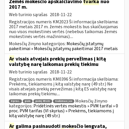
Žemės mokesčio apskaičiavimo
tvarka
nuo
2017 m.
Web turinio sąrašas
2018-11-22
Registracijos numeris KM2023 Ši informacija skelbiama:
2017 metais 2017 m. žemės mokestis bus skaičiuojamas
nuo visos mokestinės vertės (nebebus taikomas žemės
mokestinės vertės mažinimas)....
Mokesčių žinyno kategorijos:
Mokesčių įstatymų
pakeitimai » Mokesčių įstatymų pakeitimai 2017 metais
Ar
visais atvejais prekių pervežimas į kitą
valstybę narę laikomas prekių tiekimu
Web turinio sąrašas
2018-11-22
Registracijos numeris KM0396 Ši informacija skelbiama:
Prekėms, tiekiamoms į kitą valstybę narę (49 str.) Ne
visais atvejais prekių pervežimas į kitą ES valstybę narę
laikomas prekių tiekimu....
Mokesčių žinyno
0 proc.
pvm
pvmį 49 str
tiekimas į es
kategorijos:
Pridėtinės vertės mokestis » PVM tarifai » 0
proc. PVM tarifas (VI skyrius) » Prekėms, tiekiamoms į
kitą valstybę narę (49 str.)
Ar
galima pasinaudoti mokesčio lengvata,