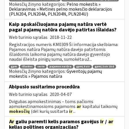
Mokesčių žinyno kategorijos:
Pelno mokestis »
Deklaravimas » Metinės pelno mokesčio deklaracijos
(PLN204, PLN204A, PLN204N, PLN204U)
Kaip apskaičiuojama pajamų natūra vertė
pagal pajamų natūra davėjo patirtas išlaidas?
Web turinio sąrašas
2018-11-22
Registracijos numeris KM0309 Ši informacija skelbiama:
Pajamos natūra Pajamų natūra davėjo patirtomis
išlaidomis laikoma pajamų natūra davėjo gyventojo
naudai išleista pinigų suma, sumokėta už...
gpm
išlaidos
vertė
pajamos natūra
gpmį 9 str
gpmį 2 str 15 d
Mokesčių žinyno kategorijos:
Gyventojų pajamų
mokestis » Pajamos natūra
Abipusio susitarimo procedūra
Web turinio sąrašas
2020-04-07
Dvigubas apmokestinimas – toms pačioms
apmokestinamosioms pajamoms
ar
kapitalui taikomų
mokesčių
(dėl kurių susitarta
ir
...
Ar
galiu paremti kelis paramos gavėjus
ir
/
ar
kelias politines organizacijas?