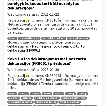
pareigybės kodas turi būti nurodytas
deklaracijoje?
Web turinio sąrašas
2021-11-22
Registraci
jos
numeris KM1316 Ši informacija skelbiama:
Metinė gyventojo (šeimos) turto deklaracija (FR0001)
Gyventojų turto deklaravimo įstatymo 10 str. nurodytas
pareigas...
fr0001
turto deklaracija
turto deklaravimas
pareigybės kodas
Mokesčių žinyno kategorijos:
Gyventojų turto
deklaravimas » Metinė gyventojo (šeimos) turto
deklaracija (FR0001)
Koks turtas deklaruojamas metinės turto
deklaracijos (FR0001) prieduose?
Web turinio sąrašas
2026-01-30
Registraci
jos
numeris KM1320 Ši informacija skelbiama:
Turto deklaravimas Metinė gyventojo (šeimos) turto
deklaracija (FR0001) Žemiau esančioje lentelėje pateikti
prie...
fr0001
fr0001t
fr0001v
fr0001l
fr0001s
fr0001g
fr0001p
pajamos
priedas
vertybiniai popieriai
skolinimo platforma
nekilnojamas turtas
kilnojamas turtas
turto deklaracija