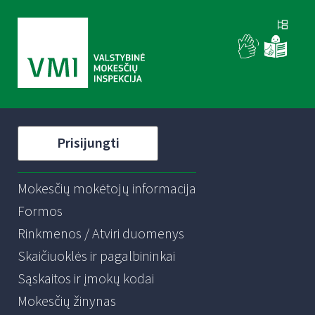
Prisijungti
Mokesčių mokėtojų informacija
Formos
Rinkmenos / Atviri duomenys
Skaičiuoklės ir pagalbininkai
Sąskaitos ir įmokų kodai
Mokesčių žinynas