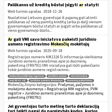
Palūkanos už kreditą būstui įsigyti
ar
statyti
Web turinio sąrašas
2018-11-26
Nuolatiniai Lietuvos gyventojai iš pajamų gali atimti
palūkanas už vieną paimtą kreditą (arba jo dalį) vienam
gyvenamajam būstui statyti ar įsigyti arba palūkanas už
vieno gyvenamojo būsto...
Ar
gali VMI savo iniciatyva pakeisti juridinio
asmens registravimo
Mokesčių
mokėtojų
Web turinio sąrašas
2025-09-18
Registracijos numeris KM1326 Ši informacija skelbiama:
Juridinio asmens pranešimas apie jo duomenų
pakeitimą (FR0791) VMI iniciatyva gali būti pakeičiami
tokie juridinio asmens registravimo...
mokesčių mokėtojų registras
juridinis asmuo
vmi iniciatyva
maį 45 str. 4 d.
juridinio asmens duomenys
duomenų pakeitimas
Mokesčių žinyno kategorijos:
Prašymai, pažymos ir
mokėjimo duomenys » Registracija MM registre, PVM
registre » Juridinio asmens pranešimas apie jo duomenų
pakeitimą (FR0791)
Jei gyventojas turto metinę turto deklaraciją
turi teikti pagal du pareigybės kodus, kurios