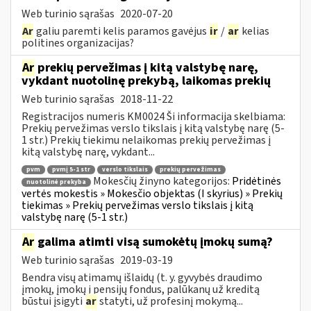
Web turinio sąrašas
2020-07-20
Ar
galiu paremti kelis paramos gavėjus
ir
/
ar
kelias
politines organizacijas?
Ar
prekių pervežimas į kitą valstybę narę,
vykdant nuotolinę prekybą, laikomas prekių
Web turinio sąrašas
2018-11-22
Registracijos numeris KM0024 Ši informacija skelbiama:
Prekių pervežimas verslo tikslais į kitą valstybę narę (5-
1 str.) Prekių tiekimu nelaikomas prekių pervežimas į
kitą valstybę narę, vykdant...
pvm
pvmį 5-1 str
verslo tikslais
prekių pervežimas
Mokesčių žinyno kategorijos:
Pridėtinės
nuotolinė prekyba
vertės mokestis » Mokesčio objektas (I skyrius) » Prekių
tiekimas » Prekių pervežimas verslo tikslais į kitą
valstybę narę (5-1 str.)
Ar
galima atimti visą sumokėtų įmokų sumą?
Web turinio sąrašas
2019-03-19
Bendra visų atimamų išlaidų (t. y. gyvybės draudimo
įmokų, įmokų į pensijų fondus, palūkanų už kreditą
būstui įsigyti
ar
statyti, už profesinį mokymą...