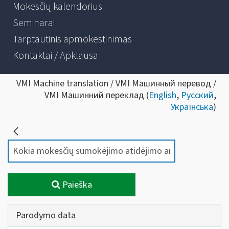
Mokesčių kalendorius
Seminarai
Tarptautinis apmokestinimas
Kontaktai / Apklausa
VMI Machine translation / VMI Машинный перевод /
VMI Машинний переклад (
English
,
Русский
,
Українська
)
Paieška
Parodymo data