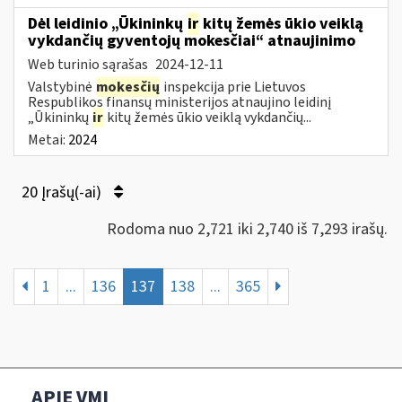
Dėl leidinio „Ūkininkų
ir
kitų žemės ūkio veiklą
vykdančių gyventojų mokesčiai“ atnaujinimo
Web turinio sąrašas
2024-12-11
Valstybinė
mokesčių
inspekcija prie Lietuvos
Respublikos finansų ministerijos atnaujino leidinį
„Ūkininkų
ir
kitų žemės ūkio veiklą vykdančių...
Metai:
2024
20 Įrašų(-ai)
Rodoma nuo 2,721 iki 2,740 iš 7,293 irašų.
1
...
136
137
138
...
365
APIE VMI