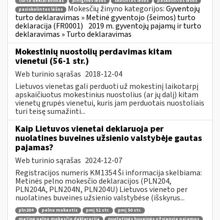
turto deklaravimas
piniginės lėšos
skolintos lėšos
paskolintos lėšos
Mokesčių žinyno kategorijos:
Gyventojų
pasiskolintos lėšos
turto deklaravimas » Metinė gyventojo (šeimos) turto
deklaracija (FR0001)
2019 m. gyventojų pajamų ir turto
deklaravimas » Turto deklaravimas
Mokestinių nuostolių perdavimas kitam
vienetui (56-1 str.)
Web turinio sąrašas
2018-12-04
Lietuvos vienetas gali perduoti už mokestinį laikotarpį
apskaičiuotus mokestinius nuostolius (ar jų dalį) kitam
vienetų grupės vienetui, kuris jam perduotais nuostoliais
turi teisę sumažinti...
Kaip Lietuvos vienetai deklaruoja per
nuolatines buveines užsienio valstybėje gautas
pajamas?
Web turinio sąrašas
2024-12-07
Registracijos numeris KM1354 Ši informacija skelbiama:
Metinės pelno mokesčio deklaracijos (PLN204,
PLN204A, PLN204N, PLN204U) Lietuvos vieneto per
nuolatines buveines užsienio valstybėse (išskyrus...
pln204
pelno mokestis
pmį 51 str.
pmį 50 str.
metinė pelno mokesčio deklaracija
nuolatinės buveinės užsienyje pajamos