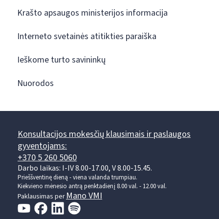
Krašto apsaugos ministerijos informacija
Interneto svetainės atitikties paraiška
Ieškome turto savininkų
Nuorodos
Konsultacijos mokesčių klausimais ir paslaugos
gyventojams:
+370 5 260 5060
Darbo laikas: I-IV 8.00-17.00, V 8.00-15.45.
Prieššventinę dieną - viena valanda trumpiau.
Kiekvieno mėnesio antrą penktadienį 8.00 val. - 12.00 val.
Mano VMI
Paklausimas per