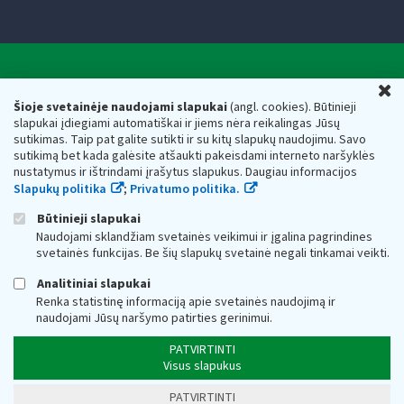
Valstybinė mokesčių inspekcija prie Lietuvos
U
Respublikos finansų ministerijos
Šioje svetainėje naudojami slapukai
(angl. cookies). Būtinieji
slapukai įdiegiami automatiškai ir jiems nėra reikalingas Jūsų
Biudžetinė įstaiga. Juridinio asmens kodas — 188659752,
sutikimas. Taip pat galite sutikti ir su kitų slapukų naudojimu. Savo
adresas: Vasario 16-osios g. 14, 01107 Vilnius, Lietuva, el.paštas:
sutikimą bet kada galėsite atšaukti pakeisdami interneto naršyklės
vmi@vmi.lt
, E. pristatymo dėžutės adresas 188659752
nustatymus ir ištrindami įrašytus slapukus. Daugiau informacijos
Duomenys apie Valstybinę mokesčių inspekciją prie Lietuvos
Slapukų politika
;
Privatumo politika.
Respublikos finansų ministerijos kaupiami ir saugomi Juridinių
asmenų registre
Būtinieji slapukai
Naudojami sklandžiam svetainės veikimui ir įgalina pagrindines
svetainės funkcijas. Be šių slapukų svetainė negali tinkamai veikti.
Analitiniai slapukai
Renka statistinę informaciją apie svetainės naudojimą ir
naudojami Jūsų naršymo patirties gerinimui.
PATVIRTINTI
Visus slapukus
PATVIRTINTI