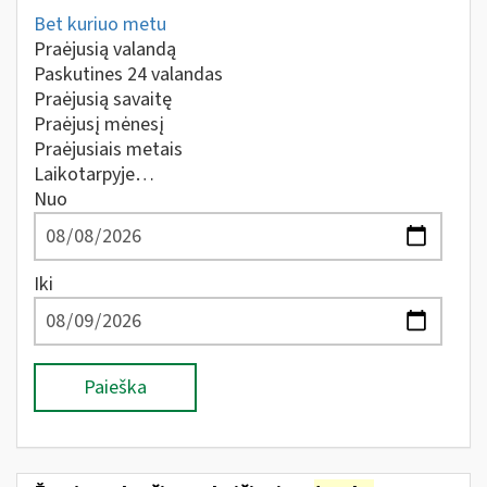
Bet kuriuo metu
Praėjusią valandą
Paskutines 24 valandas
Praėjusią savaitę
Praėjusį mėnesį
Praėjusiais metais
Laikotarpyje…
Nuo
Iki
Paieška