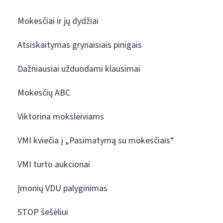
Mokesčiai ir jų dydžiai
Atsiskaitymas grynaisiais pinigais
Dažniausiai užduodami klausimai
Mokesčių ABC
Viktorina moksleiviams
VMI kviečia į „Pasimatymą su mokesčiais“
VMI turto aukcionai
Įmonių VDU palyginimas
STOP šešėliui