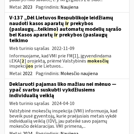
Metai:
2023
Pagrindinis:
Naujiena
V-137 „Dėl Lietuvos Respublikoje leidžiamų
naudoti kasos aparatų
ir
prekybos
(paslaugų...teikimo) automatų modelių sąrašo
bei Kasos aparatų
ir
prekybos (paslaugų
teikimo
Web turinio sąrašas
2022-11-09
Informuojame, kad VMI prie FM[1], įgyvendindama
i.EKA[
2
] projektą, priėmė Valstybinės
mokesčių
inspekci
jos
prie Lietuvos...
Metai:
2022
Pagrindinis:
Mokesčio naujiena
Deklaruoti pajamas liko mažiau nei mėnuo —
ypač svarbu suskubti vykdžiusiems
individualią veiklą
Web turinio sąrašas
2024-04-10
Valstybinė mokesčių inspekcija (VMI) informuoja, kad
beveik pusė gyventojų, kurie praėjusiais metais vykdė
individualią veiklą (IDV), jau pateikė savo pajamų
mokesčio deklaracijas. VMI primena,...
Metai:
2024
Pagrindinis:
Naujiena