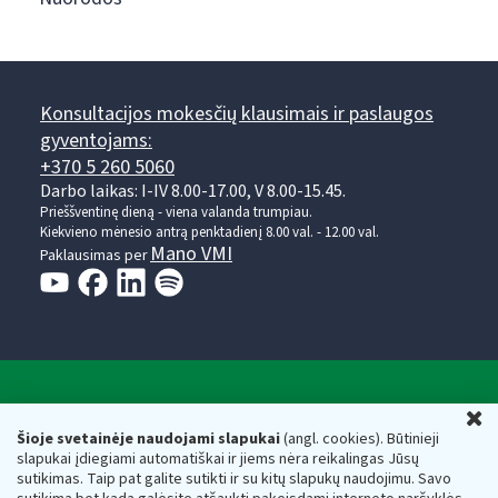
Konsultacijos mokesčių klausimais ir paslaugos
gyventojams:
+370 5 260 5060
Darbo laikas: I-IV 8.00-17.00, V 8.00-15.45.
Prieššventinę dieną - viena valanda trumpiau.
Kiekvieno mėnesio antrą penktadienį 8.00 val. - 12.00 val.
Mano VMI
Paklausimas per
Valstybinė mokesčių inspekcija prie Lietuvos
U
Respublikos finansų ministerijos
Šioje svetainėje naudojami slapukai
(angl. cookies). Būtinieji
slapukai įdiegiami automatiškai ir jiems nėra reikalingas Jūsų
Biudžetinė įstaiga. Juridinio asmens kodas — 188659752,
sutikimas. Taip pat galite sutikti ir su kitų slapukų naudojimu. Savo
adresas: Vasario 16-osios g. 14, 01107 Vilnius, Lietuva, el.paštas: