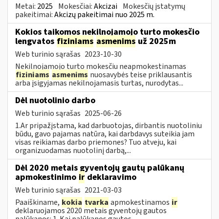
Metai:
2025
Mokesčiai:
Akcizai
Mokesčių įstatymų
pakeitimai:
Akcizų pakeitimai nuo 2025 m.
Kokios taikomos nekilnojamojo turto mokesčio
lengvatos
fiziniams
asmenims
už 2025m
Web turinio sąrašas
2023-10-30
Nekilnojamojo turto mokesčiu neapmokestinamas
fiziniams
asmenims
nuosavybės teise priklausantis
arba įsigyjamas nekilnojamasis turtas, nurodytas...
Dėl nuotolinio darbo
Web turinio sąrašas
2025-06-26
1.Ar pripažįstama, kad darbuotojas, dirbantis nuotoliniu
būdu, gavo pajamas natūra, kai darbdavys suteikia jam
visas reikiamas darbo priemones? Tuo atveju, kai
organizuodamas nuotolinį darbą,...
Dėl 2020 metais gyventojų gautų palūkanų
apmokestinimo
ir
deklaravimo
Web turinio sąrašas
2021-03-03
Paaiškiname,
kokia
tvarka
apmokestinamos
ir
deklaruojamos 2020 metais gyventojų gautos
palūkanos: 1. Kai palūkanos gautos...