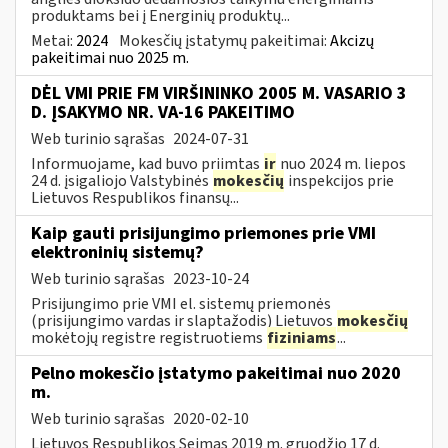
produktams bei į Energinių produktų...
Metai:
2024
Mokesčių įstatymų pakeitimai:
Akcizų
pakeitimai nuo 2025 m.
DĖL VMI PRIE FM VIRŠININKO 2005 M. VASARIO 3
D. ĮSAKYMO NR. VA-16 PAKEITIMO
Web turinio sąrašas
2024-07-31
Informuojame, kad buvo priimtas
ir
nuo 2024 m. liepos
24 d. įsigaliojo Valstybinės
mokesčių
inspekcijos prie
Lietuvos Respublikos finansų...
Kaip gauti prisijungimo priemones prie VMI
elektroninių sistemų?
Web turinio sąrašas
2023-10-24
Prisijungimo prie VMI el. sistemų priemonės
(prisijungimo vardas ir slaptažodis) Lietuvos
mokesčių
mokėtojų registre registruotiems
fiziniams
...
Pelno mokesčio įstatymo pakeitimai nuo 2020
m.
Web turinio sąrašas
2020-02-10
Lietuvos Respublikos Seimas 2019 m. gruodžio 17 d.