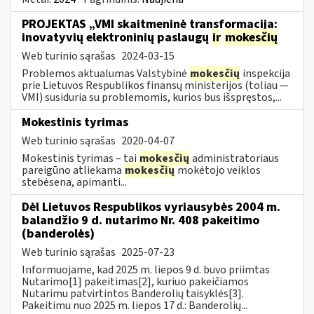
PROJEKTAS „VMI skaitmeninė transformacija:
inovatyvių elektroninių paslaugų
ir
mokesčių
Web turinio sąrašas
2024-03-15
Problemos aktualumas Valstybinė
mokesčių
inspekcija
prie Lietuvos Respublikos finansų ministerijos (toliau ―
VMI) susiduria su problemomis, kurios bus išspręstos,...
Mokestinis tyrimas
Web turinio sąrašas
2020-04-07
Mokestinis tyrimas – tai
mokesčių
administratoriaus
pareigūno atliekama
mokesčių
mokėtojo veiklos
stebėsena, apimanti...
Dėl Lietuvos Respublikos vyriausybės 2004 m.
balandžio 9 d. nutarimo Nr. 408 pakeitimo
(banderolės)
Web turinio sąrašas
2025-07-23
Informuojame, kad 2025 m. liepos 9 d. buvo priimtas
Nutarimo[1] pakeitimas[2], kuriuo pakeičiamos
Nutarimu patvirtintos Banderolių taisyklės[3].
Pakeitimu nuo 2025 m. liepos 17 d.: Banderolių...