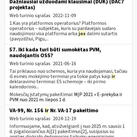
Dažniausiai užduodami klausimai (DUK) (DAC7
projektas)
Web turinio sąrašas
2022-11-09
1.Kas yra platformos operatorius? Platformos
operatorius – subjektas, kuris su pardavėjais sudaro
naudojimosi visa platforma arba
jos
dalimi sutartis
(pavyzdžiui, Pigu,...
57. Iki kada turi būti sumokėtas PVM,
naudojantis OSS?
Web turinio sąrašas
2021-06-16
Tai priklauso nuo schemos, kuria yra naudojamasi, tačiau
iš esmės mokėjimo terminai yra tokie patys kaip
ir
deklaravimo terminai: ES schemoje – iki pirmo
kalendorinio...
Mokesčių įstatymų pakeitimai:
MĮP 2021 » E-prekyba ir
PVM nuo 2021 m. liepos 1 d.
VA-99, Nr. 156
ir
Nr. VA-17 pakeitimo
Web turinio sąrašas
2024-12-19
Informuojame, kad, atsižvelgiant į nuo 2025 m. sausio 1
d. įsigaliosiančius AĮ[1] pakeitimus[2], susijusius su
anglies dioksido dedamosios taikymu energiniams