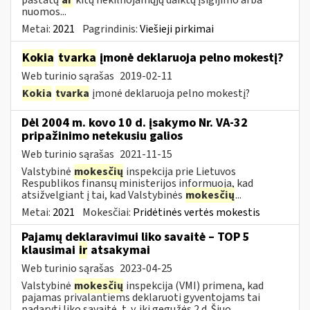
nuomos...
Metai:
2021
Pagrindinis:
Viešieji pirkimai
Kokia
tvarka
įmonė deklaruoja pelno mokestį?
Web turinio sąrašas
2019-02-11
Kokia
tvarka
įmonė deklaruoja pelno mokestį?
Dėl 2004 m. kovo 10 d. įsakymo Nr. VA-32
pripažinimo netekusiu galios
Web turinio sąrašas
2021-11-15
Valstybinė
mokesčių
inspekcija prie Lietuvos
Respublikos finansų ministerijos informuoja, kad
atsižvelgiant į tai, kad Valstybinės
mokesčių
...
Metai:
2021
Mokesčiai:
Pridėtinės vertės mokestis
Pajamų deklaravimui liko savaitė – TOP 5
klausimai
ir
atsakymai
Web turinio sąrašas
2023-04-25
Valstybinė
mokesčių
inspekcija (VMI) primena, kad
pajamas privalantiems deklaruoti gyventojams tai
padaryti liko savaitė, t. y. iki gegužės 2 d. Šiuo...