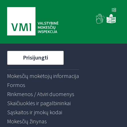
Prisijungti
Mokesčių mokėtojų informacija
Formos
Rinkmenos / Atviri duomenys
Skaičiuoklės ir pagalbininkai
Sąskaitos ir įmokų kodai
Mokesčių žinynas