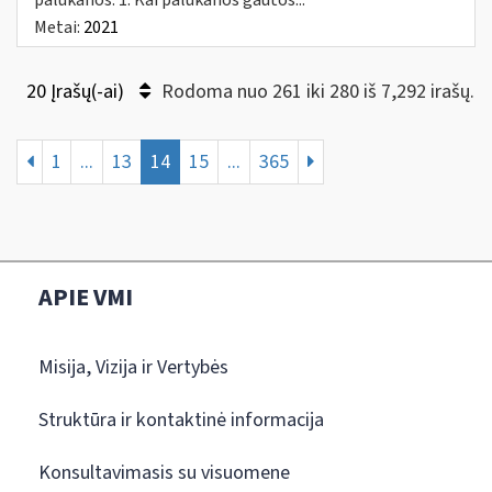
Metai:
2021
20 Įrašų(-ai)
Rodoma nuo 261 iki 280 iš 7,292 irašų.
1
...
13
14
15
...
365
APIE VMI
Misija, Vizija ir Vertybės
Struktūra ir kontaktinė informacija
Konsultavimasis su visuomene