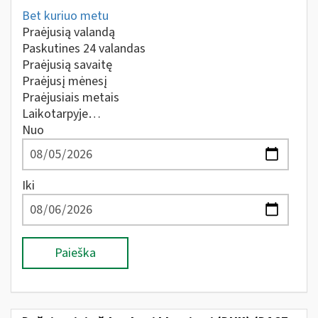
Bet kuriuo metu
Praėjusią valandą
Paskutines 24 valandas
Praėjusią savaitę
Praėjusį mėnesį
Praėjusiais metais
Laikotarpyje…
Nuo
Iki
Paieška