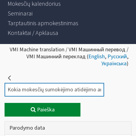
Mokesčių kalendorius
Seminarai
Tarptautinis apmokestinimas
Kontaktai / Apklausa
VMI Machine translation / VMI Машинный перевод /
VMI Машинний переклад (
English
,
Русский
,
Українська
)
Paieška
Parodymo data