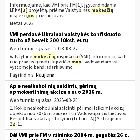
Informuojame, kad VMI prie FM[1], įgyvendindama
i.EKA[
2
] projektą, priėmė Valstybinės
mokesčių
inspekci
jos
prie Lietuvos...
Metai:
2023
VMI perdavė Ukrainai valstybės konfiskuoto
turto už beveik 200 tūkst. eurų
Web turinio sąrašas
2023-03-22
Valstybinė
mokesčių
inspekcija (VMI) informuoja, kad
nuo praėjusių metų lapkričio
mėn
., vadovaudamasi
Vystomojo bendradarbiavimo...
Pagrindinis:
Naujiena
Apie nealkoholinių saldintų gėrimų
apmokestinimą akcizais nuo 2026 m.
Web turinio sąrašas
2025-08-20
1. Kokie nealkoholiniai saldinti gėrimai laikomi akcizų
objektu nuo 2026 m. sausio 1 d.? Vadovaujantis Lietuvos
Respublikos akcizų įstatymo (toliau - AĮ) 3 straipsnio
2
2
-1...
Dėl VMI prie FM viršininko 2004 m. gegužės 26 d.