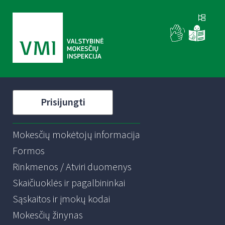
Prisijungti
Mokesčių mokėtojų informacija
Formos
Rinkmenos / Atviri duomenys
Skaičiuoklės ir pagalbininkai
Sąskaitos ir įmokų kodai
Mokesčių žinynas