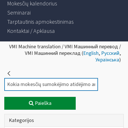
Mokesčių kalendorius
Seminarai
Tarptautinis apmokestinimas
Kontaktai / Apklausa
VMI Machine translation / VMI Машинный перевод /
VMI Машинний переклад (
English
,
Русский
,
Українська
)
Paieška
Kategorijos