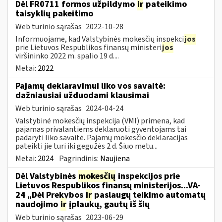
Dėl FR0711 formos užpildymo
ir
pateikimo
taisyklių pakeitimo
Web turinio sąrašas
2022-10-28
Informuojame, kad Valstybinės mokesčių inspekci
jos
prie Lietuvos Respublikos finansų ministeri
jos
viršininko 2022 m. spalio 19 d....
Metai:
2022
Pajamų deklaravimui liko vos savaitė:
dažniausiai užduodami klausimai
Web turinio sąrašas
2024-04-24
Valstybinė mokesčių inspekcija (VMI) primena, kad
pajamas privalantiems deklaruoti gyventojams tai
padaryti liko savaitė. Pajamų mokesčio deklaracijas
pateikti jie turi iki gegužės 2 d. Šiuo metu...
Metai:
2024
Pagrindinis:
Naujiena
Dėl Valstybinės
mokesčių
inspekcijos prie
Lietuvos Respublikos finansų ministerijos...VA-
24 „Dėl Prekybos
ir
paslaugų teikimo automatų
naudojimo
ir
įplaukų, gautų iš šių
Web turinio sąrašas
2023-06-29