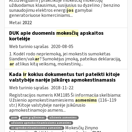
Atsižvelgdami į praktikoje mokesčių mokėtojų
užduodamus klausimus, susijusius su dyzelino / benzino
sunaudojimu elektros energi
jos
gamybai
generatoriuose komerciniams...
Metai:
2022
DUK apie duomenis
mokesčių
apskaitos
kortelėje
Web turinio sąrašas
2020-08-05
1. Kodėl rodo nepriemoką, jei mokestis sumokėtas
šiandien/vak
ar
? Sumokėjus įmoką, pateikus deklaraciją,
ar
atlikus kitą veiksmą, mokestinių...
Kada
ir
kokius dokumentus turi pateikti kitoje
valstybėje narėje įsikūręs apmokestinamasis
Web turinio sąrašas
2018-11-22
Registracijos numeris KM1185 Ši informacija skelbiama:
Užsienio apmokestinamiesiems
asmenims
(116–119
str.) Kitoje valstybėje narėje įsikūrusio
apmokestinamojo asmens...
pvm
pvm grąžinimas
užsienio asmenims
užsienio apmokestinamiesiems asmenims
Mokesčių žinyno
es apmokestinamiesiems asmenims