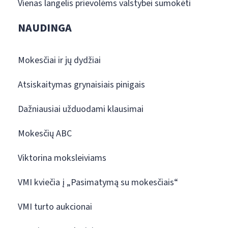
Vienas langelis prievolėms valstybei sumokėti
NAUDINGA
Mokesčiai ir jų dydžiai
Atsiskaitymas grynaisiais pinigais
Dažniausiai užduodami klausimai
Mokesčių ABC
Viktorina moksleiviams
VMI kviečia į „Pasimatymą su mokesčiais“
VMI turto aukcionai