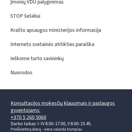
Įmonių VDU palyginimas
STOP šešėliui
Krašto apsaugos ministerijos informacija
Interneto svetainės atitikties paraiška
Ieškome turto savininkų
Nuorodos
Konsultacijos mokesčių klausimais ir paslaugos
gyventojams:
+370 5 260 5060
Darbo laikas: I-IV 8.00-17.00, V 8.00-15.45.
Prieššventinę dieną - viena valanda trumpiau.