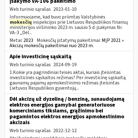
įsakymo VA-106 pakeitimo
Web turinio sąrašas
2023-01-10
Informuojame, kad buvo priimtas Valstybinės
mokesčių
inspekcijos prie Lietuvos Respublikos finansų
ministerijos viršininko 2023 m. sausio 5 d. įsakymas Nr.
VA-3 „Dėl...
Metai:
2023
Mokesčių įstatymų pakeitimai:
MĮP 2021 »
Akcizų mokesčių pakeitimai nuo 2023 m.
Apie investicinę sąskaitą
Web turinio sąrašas
2024-09-19
1.Kokie yra pagrindiniai teisės aktai, kuriais įteisintas
investicinės sąskaitos režimas? Per investicinę sąskaitą
gaunamų pajamų apmokestinimo režimas įteisintas
Lietuvos Respublikos gyventojų...
Dėl akcizų už dyzeliną / benziną, sunaudojamą
elektros energijos gamybai generatoriuose
komerciniams tikslams, grąžinimo bei
pagamintos elektros energijos apmokestinimo
akcizais
Web turinio sąrašas
2022-12-12