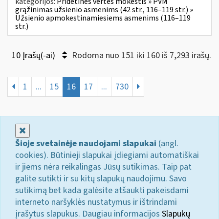
kategorijos:
Pridėtinės vertės mokestis » PVM
grąžinimas užsienio asmenims (42 str., 116–119 str.) »
Užsienio apmokestinamiesiems asmenims (116–119
str.)
10 Įrašų(-ai)
Rodoma nuo 151 iki 160 iš 7,293 irašų.
1
...
15
16
17
...
730
Uždaryti
Šioje svetainėje naudojami slapukai
(angl.
cookies). Būtinieji slapukai įdiegiami automatiškai
ir jiems nėra reikalingas Jūsų sutikimas. Taip pat
galite sutikti ir su kitų slapukų naudojimu. Savo
sutikimą bet kada galėsite atšaukti pakeisdami
interneto naršyklės nustatymus ir ištrindami
įrašytus slapukus. Daugiau informacijos
Slapukų