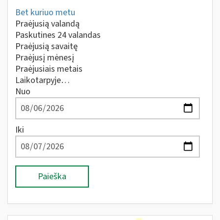
Bet kuriuo metu
Praėjusią valandą
Paskutines 24 valandas
Praėjusią savaitę
Praėjusį mėnesį
Praėjusiais metais
Laikotarpyje…
Nuo
Iki
Paieška