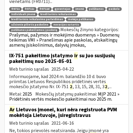
vienetams (FR0711)...
fr0711
fr0711c
fr0711d
gyventojas
įmonė
palūkanos
paskola
individuali įmonė
kreditorinis reikalavimas
kreditorinio reikalavimo perleidimas
mokėjo palūkanas
užsienio pilietis paskolino
novacijos sutartis
Mokesčių žinyno kategorijos:
palūkanos pakeičiamos į paskolą
Prašymai, pažymos ir mokėjimo duomenys » Duomenų
teikimas VMI » Pranešimas apie paskolas, atskaitingų
asmenų įsiskolinimus, dalyvių įmokas,
IX-751 pakeitimo įstatymo
ir
su juo susijusių
pakeitimų nuo 2025-05-01
Web turinio sąrašas
2025-04-22
Informuojame, kad 2024 m. balandžio 10 d. buvo
priimtas Lietuvos Respublikos pridėtinės vertės
mokesčio įstatymo Nr. IX-751
2
, 13, 15, 28, 31, 3
2
,...
Metai:
2025
Mokesčių įstatymų pakeitimai:
MĮP 2021 »
Pridėtinės vertės mokesčio pakeitimai nuo 2025 m.
Ar
Lietuvos įmonei, kuri nėra registruota PVM
mokėtoja Lietuvoje, įsiregistravus
Web turinio sąrašas
2021-06-16
Ne, tokios prievolės neatsiranda. Jeigu įmonė yra