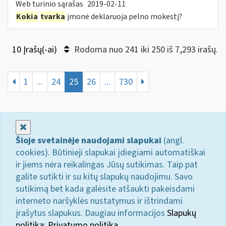
Web turinio sąrašas
2019-02-11
Kokia
tvarka
įmonė deklaruoja pelno mokestį?
10 Įrašų(-ai)
Rodoma nuo 241 iki 250 iš 7,293 irašų.
1
...
24
25
26
...
730
Uždaryti
Šioje svetainėje naudojami slapukai
(angl.
cookies). Būtinieji slapukai įdiegiami automatiškai
ir jiems nėra reikalingas Jūsų sutikimas. Taip pat
galite sutikti ir su kitų slapukų naudojimu. Savo
sutikimą bet kada galėsite atšaukti pakeisdami
interneto naršyklės nustatymus ir ištrindami
įrašytus slapukus. Daugiau informacijos
Slapukų
politika
;
Privatumo politika.