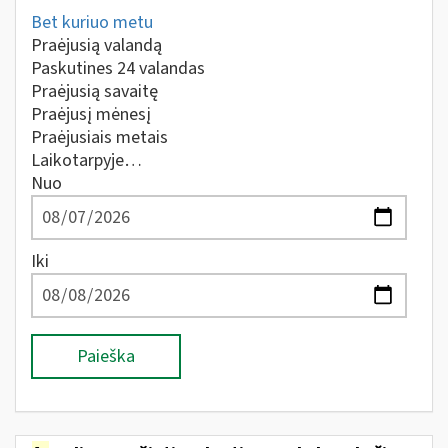
Bet kuriuo metu
Praėjusią valandą
Paskutines 24 valandas
Praėjusią savaitę
Praėjusį mėnesį
Praėjusiais metais
Laikotarpyje…
Nuo
Iki
Paieška