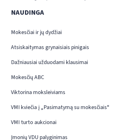
NAUDINGA
Mokesčiai ir jų dydžiai
Atsiskaitymas grynaisiais pinigais
Dažniausiai užduodami klausimai
Mokesčių ABC
Viktorina moksleiviams
VMI kviečia į „Pasimatymą su mokesčiais“
VMI turto aukcionai
Įmonių VDU palyginimas