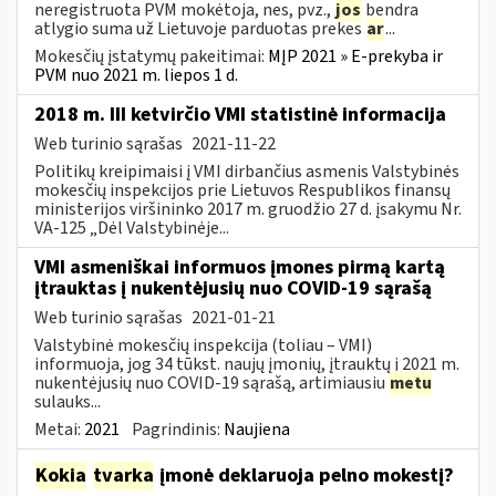
neregistruota PVM mokėtoja, nes, pvz.,
jos
bendra
atlygio suma už Lietuvoje parduotas prekes
ar
...
Mokesčių įstatymų pakeitimai:
MĮP 2021 » E-prekyba ir
PVM nuo 2021 m. liepos 1 d.
2018 m. III ketvirčio VMI statistinė informacija
Web turinio sąrašas
2021-11-22
Politikų kreipimaisi į VMI dirbančius asmenis Valstybinės
mokesčių inspekcijos prie Lietuvos Respublikos finansų
ministerijos viršininko 2017 m. gruodžio 27 d. įsakymu Nr.
VA-125 „Dėl Valstybinėje...
VMI asmeniškai informuos įmones pirmą kartą
įtrauktas į nukentėjusių nuo COVID-19 sąrašą
Web turinio sąrašas
2021-01-21
Valstybinė mokesčių inspekcija (toliau – VMI)
informuoja, jog 34 tūkst. naujų įmonių, įtrauktų į 2021 m.
nukentėjusių nuo COVID-19 sąrašą, artimiausiu
metu
sulauks...
Metai:
2021
Pagrindinis:
Naujiena
Kokia
tvarka
įmonė deklaruoja pelno mokestį?