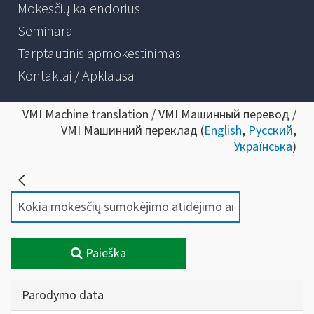
Mokesčių kalendorius
Seminarai
Tarptautinis apmokestinimas
Kontaktai / Apklausa
VMI Machine translation / VMI Машинный перевод /
VMI Машинний переклад (
English
,
Русский
,
Українська
)
Paieška
Parodymo data