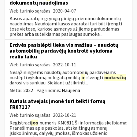
dokumentų naudojimas
Web turinio sąrašas
2020-04-07
Kasos aparatų ir grynųjų pinigų priėmimo dokumentų
naudojimas Naudojami kasos aparatai turi būti įrengti
tose vietose, kuriose asmenys už jiems parduodamas
prekes arba suteikiamas paslaugas sumoka...
Erdvės pasislėpti lieka vis mažiau – naudotų
automobilių pardavėjų kontrolė vykdoma
realiu laiku
Web turinio sąrašas
2022-10-11
Nesąžiningiems naudotų automobilių pardavėjams
nuslėpti vykdomą nelegalią veiklą
ir
išvengti
mokesčių
darosi vis sunkiau. Siekiant užtikrinti...
Metai:
2022
Pagrindinis:
Naujiena
Kuriais atvejais įmonė turi teikti formą
FR0711?
Web turinio sąrašas
2022-10-21
Registraci
jos
numeris KM0811 Ši informacija skelbiama:
Pranešimas apie paskolas, atskaitingų asmenų
įsiskolinimus, dalyvių įmokas, išmokas užsienio