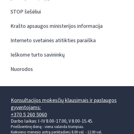
STOP šešėliui
Krašto apsaugos ministerijos informacija
Interneto svetainės atitikties paraiška
Ieškome turto savininkų
Nuorodos
Konsultacijos mokesčių klausimais ir paslaugos
gyventojams:
+370 5 260 5060
Darbo laikas: I-IV 8.00-17.00, V 8.00-15.45.
Prieššventinę dieną - viena valanda trumpiau.
Kiekvieno mėnesio antrą penktadienį 8.00 val. - 12.00 val.