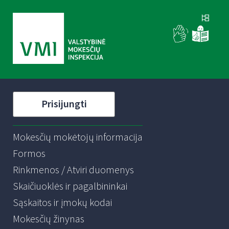
Prisijungti
Mokesčių mokėtojų informacija
Formos
Rinkmenos / Atviri duomenys
Skaičiuoklės ir pagalbininkai
Sąskaitos ir įmokų kodai
Mokesčių žinynas