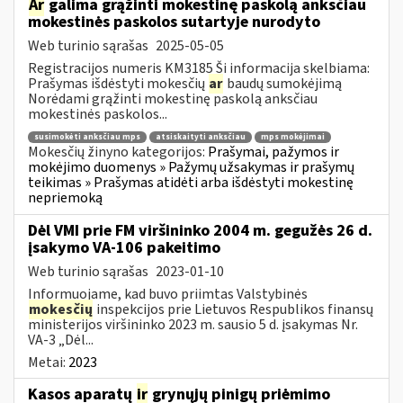
Ar
galima grąžinti mokestinę paskolą anksčiau
mokestinės paskolos sutartyje nurodyto
Web turinio sąrašas
2025-05-05
Registracijos numeris KM3185 Ši informacija skelbiama:
Prašymas išdėstyti mokesčių
ar
baudų sumokėjimą
Norėdami grąžinti mokestinę paskolą anksčiau
mokestinės paskolos...
susimokėti anksčiau mps
atsiskaityti anksčiau
mps mokėjimai
Mokesčių žinyno kategorijos:
Prašymai, pažymos ir
mokėjimo duomenys » Pažymų užsakymas ir prašymų
teikimas » Prašymas atidėti arba išdėstyti mokestinę
nepriemoką
Dėl VMI prie FM viršininko 2004 m. gegužės 26 d.
įsakymo VA-106 pakeitimo
Web turinio sąrašas
2023-01-10
Informuojame, kad buvo priimtas Valstybinės
mokesčių
inspekcijos prie Lietuvos Respublikos finansų
ministerijos viršininko 2023 m. sausio 5 d. įsakymas Nr.
VA-3 „Dėl...
Metai:
2023
Kasos aparatų
ir
grynųjų pinigų priėmimo