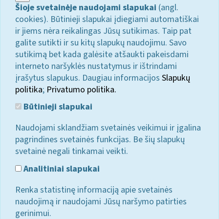
Šioje svetainėje naudojami slapukai
(angl.
cookies). Būtinieji slapukai įdiegiami automatiškai
ir jiems nėra reikalingas Jūsų sutikimas. Taip pat
galite sutikti ir su kitų slapukų naudojimu. Savo
sutikimą bet kada galėsite atšaukti pakeisdami
interneto naršyklės nustatymus ir ištrindami
įrašytus slapukus. Daugiau informacijos
Slapukų
politika
;
Privatumo politika.
Būtinieji slapukai
Naudojami sklandžiam svetainės veikimui ir įgalina
pagrindines svetainės funkcijas. Be šių slapukų
svetainė negali tinkamai veikti.
Analitiniai slapukai
Renka statistinę informaciją apie svetainės
naudojimą ir naudojami Jūsų naršymo patirties
gerinimui.