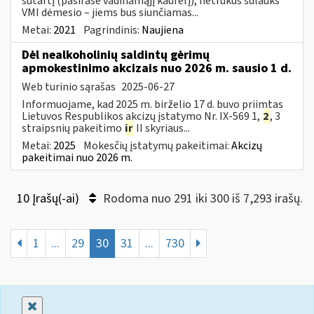
sutartį (pasirašė vadinamąjį kauferį), netrukus sulauks
VMI dėmesio – jiems bus siunčiamas...
Metai:
2021
Pagrindinis:
Naujiena
Dėl nealkoholinių saldintų gėrimų
apmokestinimo akcizais nuo 2026 m. sausio 1 d.
Web turinio sąrašas
2025-06-27
Informuojame, kad 2025 m. birželio 17 d. buvo priimtas
Lietuvos Respublikos akcizų įstatymo Nr. IX-569 1,
2
, 3
straipsnių pakeitimo
ir
II skyriaus...
Metai:
2025
Mokesčių įstatymų pakeitimai:
Akcizų
pakeitimai nuo 2026 m.
10 Įrašų(-ai)
Rodoma nuo 291 iki 300 iš 7,293 irašų.
1
...
29
30
31
...
730
Uždaryti