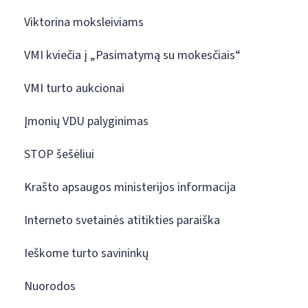
Viktorina moksleiviams
VMI kviečia į „Pasimatymą su mokesčiais“
VMI turto aukcionai
Įmonių VDU palyginimas
STOP šešėliui
Krašto apsaugos ministerijos informacija
Interneto svetainės atitikties paraiška
Ieškome turto savininkų
Nuorodos