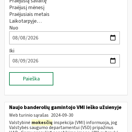
Praėjusią savaitę
Praėjusį mėnesį
Praėjusiais metais
Laikotarpyje…
Nuo
Iki
Paieška
Naujo banderolių gamintojo VMI ieško užsienyje
Web turinio sąrašas
2024-09-30
Valstybinė
mokesčių
inspekcija (VMI) informuoja, jog
Valstybės saugumo departamentui (VSD) pripažinus