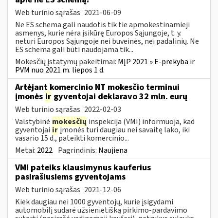
Web turinio sąrašas
2021-06-09
Ne ES schema gali naudotis tik tie apmokestinamieji
asmenys, kurie nėra įsikūrę Europos Sąjungoje, t. y.
neturi Europos Sąjungoje nei buveinės, nei padalinių. Ne
ES schema gali būti naudojama tik...
Mokesčių įstatymų pakeitimai:
MĮP 2021 » E-prekyba ir
PVM nuo 2021 m. liepos 1 d.
Artėjant komercinio NT mokesčio terminui
įmonės
ir
gyventojai deklaravo 32 mln. eurų
Web turinio sąrašas
2022-02-03
Valstybinė
mokesčių
inspekcija (VMI) informuoja, kad
gyventojai
ir
įmonės turi daugiau nei savaitę lako, iki
vasario 15 d., pateikti komercinio...
Metai:
2022
Pagrindinis:
Naujiena
VMI pateiks klausimynus kauferius
pasirašiusiems gyventojams
Web turinio sąrašas
2021-12-06
Kiek daugiau nei 1000 gyventojų, kurie įsigydami
automobilį sudarė užsienietišką pirkimo-pardavimo