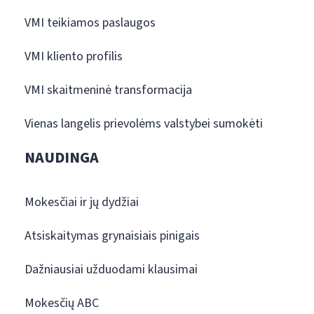
VMI teikiamos paslaugos
VMI kliento profilis
VMI skaitmeninė transformacija
Vienas langelis prievolėms valstybei sumokėti
NAUDINGA
Mokesčiai ir jų dydžiai
Atsiskaitymas grynaisiais pinigais
Dažniausiai užduodami klausimai
Mokesčių ABC