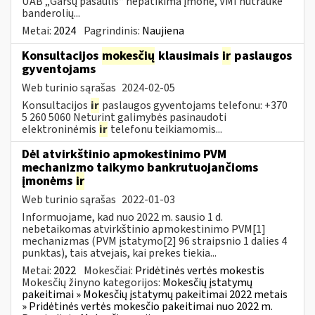
UAB „Garsų pasaulis“ nepatikima įmone, VMI nutraukė
banderolių...
Metai:
2024
Pagrindinis:
Naujiena
Konsultacijos
mokesčių
klausimais
ir
paslaugos
gyventojams
Web turinio sąrašas
2024-02-05
Konsultacijos
ir
paslaugos gyventojams telefonu: +370
5 260 5060 Neturint galimybės pasinaudoti
elektroninėmis
ir
telefonu teikiamomis...
Dėl atvirkštinio apmokestinimo PVM
mechanizmo taikymo bankrutuojančioms
įmonėms
ir
Web turinio sąrašas
2022-01-03
Informuojame, kad nuo 2022 m. sausio 1 d.
nebetaikomas atvirkštinio apmokestinimo PVM[1]
mechanizmas (PVM įstatymo[2] 96 straipsnio 1 dalies 4
punktas), tais atvejais, kai prekes tiekia...
Metai:
2022
Mokesčiai:
Pridėtinės vertės mokestis
Mokesčių žinyno kategorijos:
Mokesčių įstatymų
pakeitimai » Mokesčių įstatymų pakeitimai 2022 metais
» Pridėtinės vertės mokesčio pakeitimai nuo 2022 m.