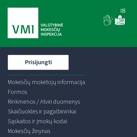
Prisijungti
Mokesčių mokėtojų informacija
Formos
Rinkmenos / Atviri duomenys
Skaičiuoklės ir pagalbininkai
Sąskaitos ir įmokų kodai
Mokesčių žinynas