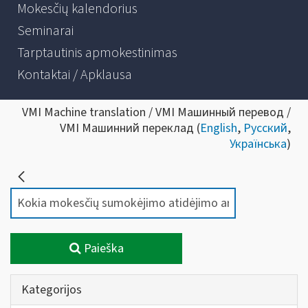
Mokesčių kalendorius
Seminarai
Tarptautinis apmokestinimas
Kontaktai / Apklausa
VMI Machine translation / VMI Машинный перевод /
VMI Машинний переклад (
English
,
Русский
,
Українська
)
Paieška
Kategorijos