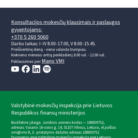
Konsultacijos mokesčių klausimais ir paslaugos
gyventojams:
+370 5 260 5060
Darbo laikas: I-IV 8.00-17.00, V 8.00-15.45.
Prieššventinę dieną - viena valanda trumpiau.
Kiekvieno mėnesio antrą penktadienį 8.00 val. - 12.00 val.
Mano VMI
Paklausimas per
Valstybinė mokesčių inspekcija prie Lietuvos
Respublikos finansų ministerijos
Biudžetinė įstaiga. Juridinio asmens kodas — 188659752,
adresas: Vasario 16-osios g. 14, 01107 Vilnius, Lietuva, el.paštas:
vmi@vmi.lt
, E. pristatymo dėžutės adresas 188659752
Duomenys apie Valstybinę mokesčių inspekciją prie Lietuvos