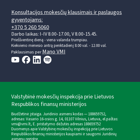
Konsultacijos mokesčių klausimais ir paslaugos
gyventojams:
+370 5 260 5060
Darbo laikas: I-IV 8.00-17.00, V 8.00-15.45.
Prieššventinę dieną - viena valanda trumpiau.
Kiekvieno mėnesio antrą penktadienį 8.00 val. - 12.00 val.
Mano VMI
Paklausimas per
Valstybinė mokesčių inspekcija prie Lietuvos
Respublikos finansų ministerijos
Biudžetinė įstaiga. Juridinio asmens kodas — 188659752,
adresas: Vasario 16-osios g. 14, 01107 Vilnius, Lietuva, el.paštas:
vmi@vmi.lt
, E. pristatymo dėžutės adresas 188659752
Duomenys apie Valstybinę mokesčių inspekciją prie Lietuvos
Respublikos finansų ministerijos kaupiami ir saugomi Juridinių
asmenų registre