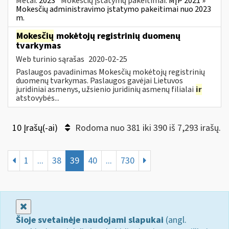
Metai:
2023
Mokesčių įstatymų pakeitimai:
MĮP 2021 »
Mokesčių administravimo įstatymo pakeitimai nuo 2023
m.
Mokesčių
mokėtojų registrinių duomenų
tvarkymas
Web turinio sąrašas
2020-02-25
Paslaugos pavadinimas Mokesčių mokėtojų registrinių
duomenų tvarkymas. Paslaugos gavėjai Lietuvos
juridiniai asmenys, užsienio juridinių asmenų filialai
ir
atstovybės...
10 Įrašų(-ai)
Rodoma nuo 381 iki 390 iš 7,293 irašų.
1
...
38
39
40
...
730
Uždaryti
Šioje svetainėje naudojami slapukai
(angl.