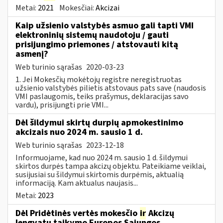
Metai:
2021
Mokesčiai:
Akcizai
Kaip užsienio valstybės asmuo gali tapti VMI
elektroninių sistemų naudotoju / gauti
prisijungimo priemones / atstovauti kitą
asmenį?
Web turinio sąrašas
2020-03-23
1. Jei Mokesčių mokėtojų registre neregistruotas
užsienio valstybės pilietis atstovaus pats save (naudosis
VMI paslaugomis, teiks prašymus, deklaracijas savo
vardu), prisijungti prie VMI...
Dėl šildymui skirtų durpių apmokestinimo
akcizais nuo 2024 m. sausio 1 d.
Web turinio sąrašas
2023-12-18
Informuojame, kad nuo 2024 m. sausio 1 d. šildymui
skirtos durpės tampa akcizų objektu. Pateikiame veiklai,
susijusiai su šildymui skirtomis durpėmis, aktualią
informaciją. Kam aktualus naujasis...
Metai:
2023
Dėl Pridėtinės vertės mokesčio
ir
Akcizų
lengvatų taikymo Europos Sąjungos