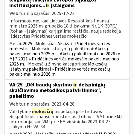
institucijoms...
ir
įstaigoms
Web turinio sąrašas
2025-12-22
Informuojame, kad Lietuvos Respublikos finansų
ministro 2025 m. gruodžio 18 d. įsakymu Nr. 1K-307[1]
(toliau - Įsakymas) kurį galima rasti čia, nauja redakcija
išdėstytas Pridėtinės vertės mokesčio...
Metai:
2025
Mokesčiai:
Akcizai
Pridėtinės vertės
mokestis
Mokesčių įstatymų pakeitimai:
Akcizų
pakeitimai nuo 2025 m.
Akcizų pakeitimai nuo 2026 m.
MĮP 2021 » Pridėtinės vertės mokesčio pakeitimai nuo
2025 m.
Mokesčių žinyno kategorijos:
Mokesčių
įstatymų pakeitimai » Pridėtinės vertės mokesčių
pakeitimai nuo 2026 m.
VA-25 „Dėl baudų skyrimo
ir
delspinigių
skaičiavimo metodikos patvirtinimo“,
pakeitimo
Web turinio sąrašas
2023-04-28
Valstybinė
mokesčių
inspekcija prie Lietuvos
Respublikos finansų ministerijos (toliau ― VMI prie FM)
informuoja, kad VMI prie FM viršininko 2023-04-27
įsakymu Nr. VA-34...