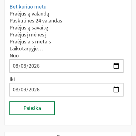
Bet kuriuo metu
Praėjusią valandą
Paskutines 24 valandas
Praėjusią savaitę
Praėjusį mėnesį
Praėjusiais metais
Laikotarpyje…
Nuo
Iki
Paieška