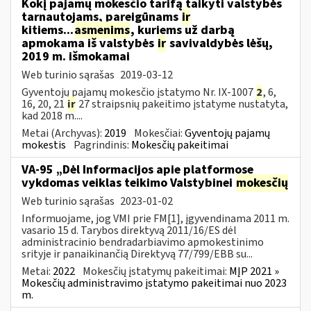
Kokį pajamų mokesčio tarifą taikyti valstybės
tarnautojams, pareigūnams
ir
kitiems...
asmenims
, kuriems už darbą
apmokama iš valstybės
ir
savivaldybės lėšų,
2019 m. išmokamai
Web turinio sąrašas
2019-03-12
Gyventojų pajamų mokesčio įstatymo Nr. IX-1007
2
, 6,
16, 20, 21
ir
27 straipsnių pakeitimo įstatyme nustatyta,
kad 2018 m....
Metai (Archyvas):
2019
Mokesčiai:
Gyventojų pajamų
mokestis
Pagrindinis:
Mokesčių pakeitimai
VA-95 „Dėl Informacijos apie platformose
vykdomas veiklas teikimo Valstybinei
mokesčių
Web turinio sąrašas
2023-01-02
Informuojame, jog VMI prie FM[1], įgyvendinama 2011 m.
vasario 15 d. Tarybos direktyvą 2011/16/ES dėl
administracinio bendradarbiavimo apmokestinimo
srityje ir panaikinančią Direktyvą 77/799/EBB su...
Metai:
2022
Mokesčių įstatymų pakeitimai:
MĮP 2021 »
Mokesčių administravimo įstatymo pakeitimai nuo 2023
m.