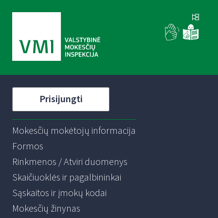
Prisijungti
Mokesčių mokėtojų informacija
Formos
Rinkmenos / Atviri duomenys
Skaičiuoklės ir pagalbininkai
Sąskaitos ir įmokų kodai
Mokesčių žinynas