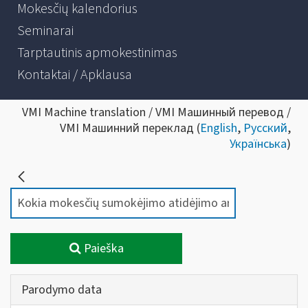
Mokesčių kalendorius
Seminarai
Tarptautinis apmokestinimas
Kontaktai / Apklausa
VMI Machine translation / VMI Машинный перевод /
VMI Машинний переклад (
English
,
Русский
,
Українська
)
Paieška
Parodymo data