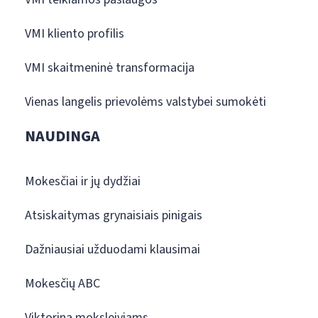
VMI kliento profilis
VMI skaitmeninė transformacija
Vienas langelis prievolėms valstybei sumokėti
NAUDINGA
Mokesčiai ir jų dydžiai
Atsiskaitymas grynaisiais pinigais
Dažniausiai užduodami klausimai
Mokesčių ABC
Viktorina moksleiviams