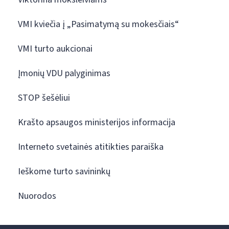
VMI kviečia į „Pasimatymą su mokesčiais“
VMI turto aukcionai
Įmonių VDU palyginimas
STOP šešėliui
Krašto apsaugos ministerijos informacija
Interneto svetainės atitikties paraiška
Ieškome turto savininkų
Nuorodos