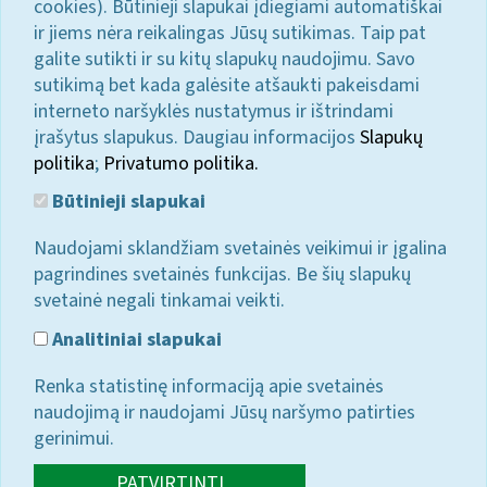
cookies). Būtinieji slapukai įdiegiami automatiškai
ir jiems nėra reikalingas Jūsų sutikimas. Taip pat
galite sutikti ir su kitų slapukų naudojimu. Savo
sutikimą bet kada galėsite atšaukti pakeisdami
interneto naršyklės nustatymus ir ištrindami
įrašytus slapukus. Daugiau informacijos
Slapukų
politika
;
Privatumo politika.
Būtinieji slapukai
Naudojami sklandžiam svetainės veikimui ir įgalina
pagrindines svetainės funkcijas. Be šių slapukų
svetainė negali tinkamai veikti.
Analitiniai slapukai
Renka statistinę informaciją apie svetainės
naudojimą ir naudojami Jūsų naršymo patirties
gerinimui.
PATVIRTINTI