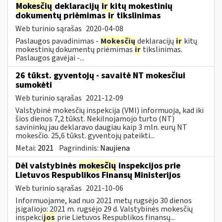
Mokesčių
deklaracijų
ir
kitų mokestinių
dokumentų priėmimas
ir
tikslinimas
Web turinio sąrašas
2020-04-08
Paslaugos pavadinimas -
Mokesčių
deklaracijų
ir
kitų
mokestinių dokumentų priėmimas
ir
tikslinimas.
Paslaugos gavėjai -...
26 tūkst. gyventojų - savaitė NT mokesčiui
sumokėti
Web turinio sąrašas
2021-12-09
Valstybinė mokesčių inspekcija (VMI) informuoja, kad iki
šios dienos 7,2 tūkst. Nekilnojamojo turto (NT)
savininkų jau deklaravo daugiau kaip 3 mln. eurų NT
mokesčio. 25,6 tūkst. gyventojų pateikti...
Metai:
2021
Pagrindinis:
Naujiena
Dėl valstybinės
mokesčių
inspekcijos prie
Lietuvos Respublikos Finansų Ministerijos
Web turinio sąrašas
2021-10-06
Informuojame, kad nuo 2021 metų rugsėjo 30 dienos
įsigaliojo: 2021 m. rugsėjo 29 d. Valstybinės mokesčių
inspekci
jos
prie Lietuvos Respublikos finansų...