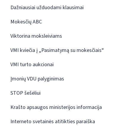
Dažniausiai užduodami klausimai
Mokesčių ABC
Viktorina moksleiviams
VMI kviečia į „Pasimatymą su mokesčiais“
VMI turto aukcionai
Įmonių VDU palyginimas
STOP šešėliui
Krašto apsaugos ministerijos informacija
Interneto svetainės atitikties paraiška