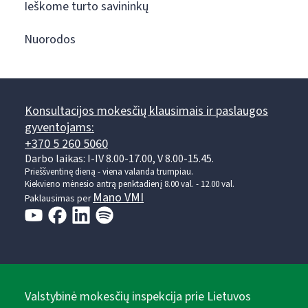
Ieškome turto savininkų
Nuorodos
Konsultacijos mokesčių klausimais ir paslaugos
gyventojams:
+370 5 260 5060
Darbo laikas: I-IV 8.00-17.00, V 8.00-15.45.
Prieššventinę dieną - viena valanda trumpiau.
Kiekvieno mėnesio antrą penktadienį 8.00 val. - 12.00 val.
Mano VMI
Paklausimas per
Valstybinė mokesčių inspekcija prie Lietuvos