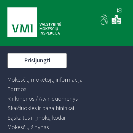
Prisijungti
Mokesčių mokėtojų informacija
Formos
Rinkmenos / Atviri duomenys
Skaičiuoklės ir pagalbininkai
Sąskaitos ir įmokų kodai
Mokesčių žinynas