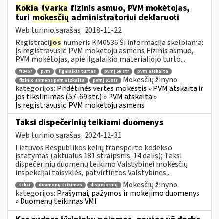
Kokia
tvarka
fizinis asmuo, PVM mokėtojas,
turi
mokesčių
administratoriui deklaruoti
Web turinio sąrašas
2018-11-22
Registraci
jos
numeris KM0536 Ši informacija skelbiama:
Įsiregistravusio PVM mokėtoju asmens Fizinis asmuo,
PVM mokėtojas, apie ilgalaikio materialiojo turto...
fr0457
pvm
ilgalaikis turtas
pvmį 58 str
pvm atskaita
Mokesčių žinyno
fizinio asmens pvm atskaita
pvmį 61 str
kategorijos:
Pridėtinės vertės mokestis » PVM atskaita ir
jos tikslinimas (57-69 str.) » PVM atskaita »
Įsiregistravusio PVM mokėtoju asmens
Taksi dispečerinių teikiami duomenys
Web turinio sąrašas
2024-12-31
Lietuvos Respublikos kelių transporto kodekso
įstatymas (aktualus 181 straipsnis, 14 dalis); Taksi
dispečerinių duomenų teikimo Valstybinei mokesčių
inspekcijai taisyklės, patvirtintos Valstybinės...
Mokesčių žinyno
taksi
duomenų teikimas
dispečernių
kategorijos:
Prašymai, pažymos ir mokėjimo duomenys
» Duomenų teikimas VMI