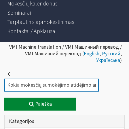
Mokesčių kalendorius
Seminarai
Tarptautinis apmokestinimas
Kontaktai / Apklausa
VMI Machine translation / VMI Машинный перевод /
VMI Машинний переклад (
English
,
Русский
,
Українська
)
Paieška
Kategorijos