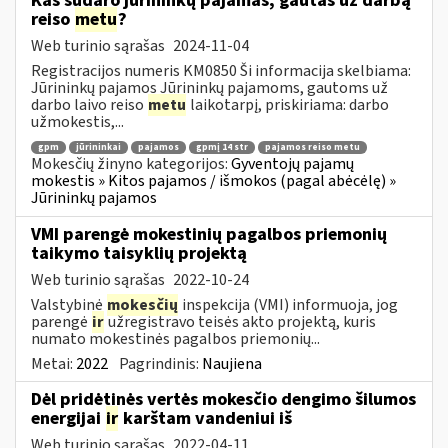
Kas sudaro jūrininkų pajamas, gautas už darbą
reiso
metu
?
Web turinio sąrašas
2024-11-04
Registracijos numeris KM0850 Ši informacija skelbiama:
Jūrininkų pajamos Jūrininkų pajamoms, gautoms už
darbo laivo reiso
metu
laikotarpį, priskiriama: darbo
užmokestis,...
gpm
jūrininkai
pajamos
gpmį 14 str
pajamos reiso metu
Mokesčių žinyno kategorijos:
Gyventojų pajamų
mokestis » Kitos pajamos / išmokos (pagal abėcėlę) »
Jūrininkų pajamos
VMI parengė mokestinių pagalbos priemonių
taikymo taisyklių projektą
Web turinio sąrašas
2022-10-24
Valstybinė
mokesčių
inspekcija (VMI) informuoja, jog
parengė
ir
užregistravo teisės akto projektą, kuris
numato mokestinės pagalbos priemonių...
Metai:
2022
Pagrindinis:
Naujiena
Dėl pridėtinės vertės mokesčio dengimo šilumos
energijai
ir
karštam vandeniui iš
Web turinio sąrašas
2022-04-11