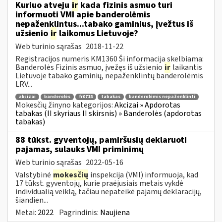
Kuriuo atveju
ir
kada fizinis asmuo turi
informuoti VMI apie banderolėmis
nepaženklintus...tabako gaminius, įvežtus iš
užsienio
ir
laikomus Lietuvoje?
Web turinio sąrašas
2018-11-22
Registracijos numeris KM1360 Ši informacija skelbiama:
Banderolės Fizinis asmuo, įvežęs iš užsienio
ir
laikantis
Lietuvoje tabako gaminių, nepaženklintų banderolėmis
LRV...
akcizai
banderolės
fr0718
tabakas
banderolėmis nepaženklinti
Mokesčių žinyno kategorijos:
Akcizai » Apdorotas
tabakas (II skyriaus II skirsnis) » Banderolės (apdorotas
tabakas)
88 tūkst. gyventojų, pamiršusių deklaruoti
pajamas, sulauks VMI priminimų
Web turinio sąrašas
2022-05-16
Valstybinė
mokesčių
inspekcija (VMI) informuoja, kad
17 tūkst. gyventojų, kurie praėjusiais metais vykdė
individualią veiklą, tačiau nepateikė pajamų deklaracijų,
šiandien...
Metai:
2022
Pagrindinis:
Naujiena