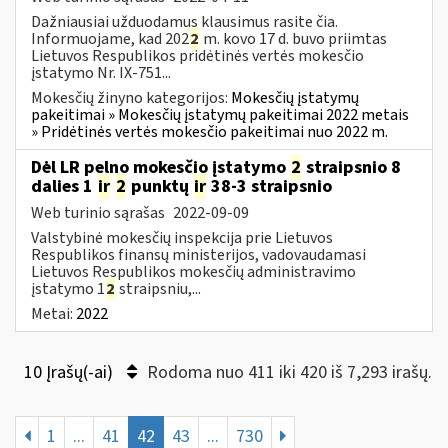
Dažniausiai užduodamus klausimus rasite čia.
Informuojame, kad 202
2
m. kovo 17 d. buvo priimtas
Lietuvos Respublikos pridėtinės vertės mokesčio
įstatymo Nr. IX-751...
Mokesčių žinyno kategorijos:
Mokesčių įstatymų
pakeitimai » Mokesčių įstatymų pakeitimai 2022 metais
» Pridėtinės vertės mokesčio pakeitimai nuo 2022 m.
Dėl LR pelno mokesčio įstatymo
2
straipsnio 8
dalies 1
ir
2
punktų
ir
38-3 straipsnio
Web turinio sąrašas
2022-09-09
Valstybinė mokesčių inspekcija prie Lietuvos
Respublikos finansų ministerijos, vadovaudamasi
Lietuvos Respublikos mokesčių administravimo
įstatymo 1
2
straipsniu,...
Metai:
2022
10 Įrašų(-ai)
Rodoma nuo 411 iki 420 iš 7,293 irašų.
1
...
41
42
43
...
730