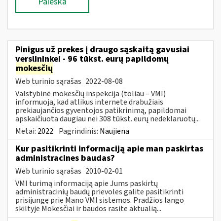
Paieška
Pinigus už prekes į draugo sąskaitą gavusiai
verslininkei - 96 tūkst. eurų papildomų
mokesčių
Web turinio sąrašas
2022-08-08
Valstybinė mokesčių inspekcija (toliau – VMI)
informuoja, kad atlikus internete drabužiais
prekiaujančios gyventojos patikrinimą, papildomai
apskaičiuota daugiau nei 308 tūkst. eurų nedeklaruotų...
Metai:
2022
Pagrindinis:
Naujiena
Kur pasitikrinti informaciją apie man paskirtas
administracines baudas?
Web turinio sąrašas
2010-02-01
VMI turimą informaciją apie Jums paskirtų
administracinių baudų prievoles galite pasitikrinti
prisijungę prie Mano VMI sistemos. Pradžios lango
skiltyje Mokesčiai ir baudos rasite aktualią...