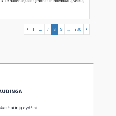
D-19 nukentėjusios įmonės ir individualią veiklą
1
...
7
8
9
...
730
AUDINGA
kesčiai ir jų dydžiai