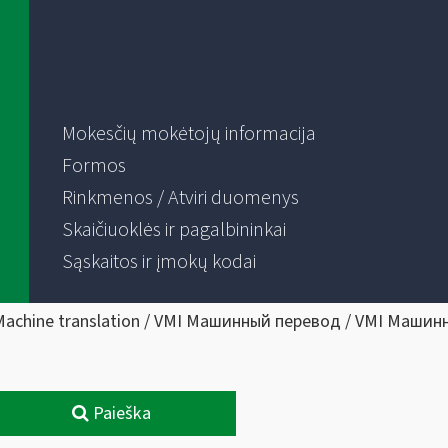
Mokesčių mokėtojų informacija
Formos
Rinkmenos / Atviri duomenys
Skaičiuoklės ir pagalbininkai
Sąskaitos ir įmokų kodai
Machine translation / VMI Машинный перевод / VMI Машин
Paieška