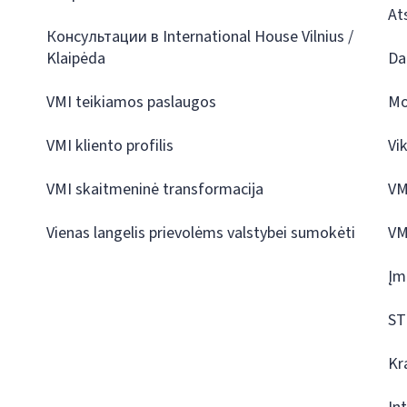
At
Консультации в International House Vilnius /
Klaipėda
Da
VMI teikiamos paslaugos
Mo
VMI kliento profilis
Vi
VMI skaitmeninė transformacija
VM
Vienas langelis prievolėms valstybei sumokėti
VM
Įm
ST
Kr