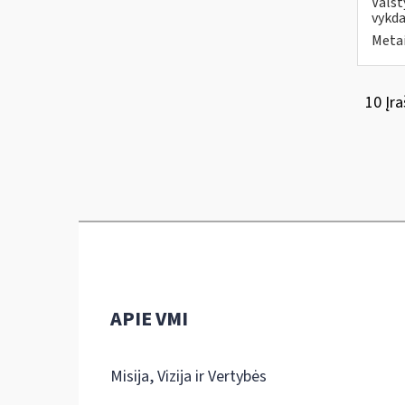
Valst
vykda
Metai
10 Įra
APIE VMI
Misija, Vizija ir Vertybės