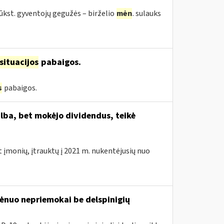
tūkst. gyventojų gegužės – birželio
mėn
. sulauks
situacijos
pabaigos.
s
pabaigos.
lba, bet mokėjo dividendus, teikė
t įmonių, įtrauktų į 2021 m. nukentėjusių nuo
nuo nepriemokai be delspinigių