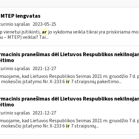
 MTEP lengvatas
urinio sąrašas
2023-05-25
p vienetui įsitikinti,
ar
jo vykdoma veikla tikrai yra priskiriama mo
u – MTEP) veiklai? Tai...
rmacinis pranešimas dėl Lietuvos Respublikos nekilnoj
itimo
urinio sąrašas
2021-12-27
muojame, kad Lietuvos Respublikos Seimas 2021 m. gruodžio 7 d. 
 mokesčio įstatymo Nr. X-233 6
ir
7 straipsnių pakeitimo...
rmacinis pranešimas dėl Lietuvos Respublikos nekilnoj
itimo
urinio sąrašas
2021-12-27
muojame, kad Lietuvos Respublikos Seimas 2021 m. gruodžio 7 d. 
 mokesčio įstatymo Nr. X-233 6
ir
7 straipsnių...