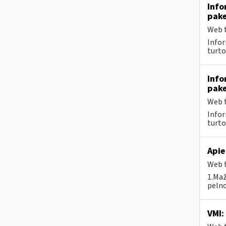
Info
pake
Web t
Infor
turto
Info
pake
Web t
Infor
turto
Apie
Web t
1.Maž
pelno
VMI: