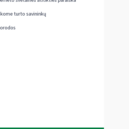
terneto svetainės atitikties paraiška
škome turto savininkų
orodos