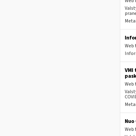
Web t
Valst
prane
Metai
Info
Web t
Infor
VMI 
pask
Web t
Valst
COVID
Metai
Nuo 
Web t