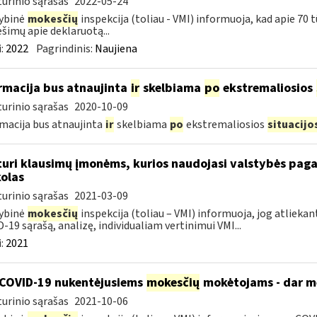
urinio sąrašas
2022-05-24
ybinė
mokesčių
inspekcija (toliau - VMI) informuoja, kad apie 70 
šimų apie deklaruotą...
:
2022
Pagrindinis:
Naujiena
rmacija bus atnaujinta
ir
skelbiama
po
ekstremaliosios
urinio sąrašas
2020-10-09
macija bus atnaujinta
ir
skelbiama
po
ekstremaliosios
situacijo
turi klausimų įmonėms, kurios naudojasi valstybės paga
olas
urinio sąrašas
2021-03-09
ybinė
mokesčių
inspekcija (toliau – VMI) informuoja, jog atliekan
-19 sąrašą, analizę, individualiam vertinimui VMI...
:
2021
COVID-19 nukentėjusiems
mokesčių
mokėtojams - dar mė
urinio sąrašas
2021-10-06