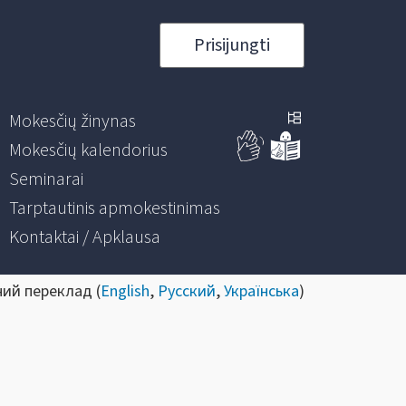
Prisijungti
Mokesčių žinynas
Mokesčių kalendorius
Seminarai
Tarptautinis apmokestinimas
Kontaktai / Apklausa
ний переклад (
English
,
Русский
,
Українська
)