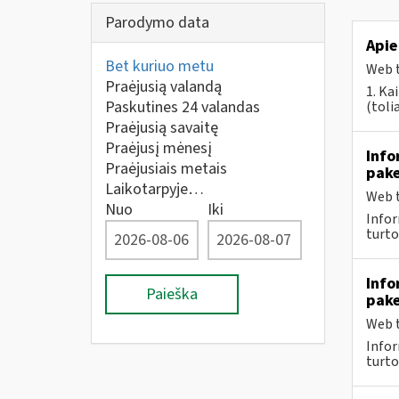
Parodymo data
Apie
Bet kuriuo metu
Web t
Praėjusią valandą
1. Kai
Paskutines 24 valandas
(tolia
Praėjusią savaitę
Praėjusį mėnesį
Info
Praėjusiais metais
pake
Laikotarpyje…
Web t
Nuo
Iki
Infor
turto
Info
Paieška
pake
Web t
Infor
turto