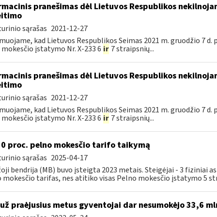
rmacinis pranešimas dėl Lietuvos Respublikos nekilnoj
itimo
urinio sąrašas
2021-12-27
muojame, kad Lietuvos Respublikos Seimas 2021 m. gruodžio 7 d. 
 mokesčio įstatymo Nr. X-233 6
ir
7 straipsnių...
rmacinis pranešimas dėl Lietuvos Respublikos nekilnoj
itimo
urinio sąrašas
2021-12-27
muojame, kad Lietuvos Respublikos Seimas 2021 m. gruodžio 7 d. 
 mokesčio įstatymo Nr. X-233 6
ir
7 straipsnių...
 0 proc. pelno mokesčio tarifo taikymą
urinio sąrašas
2025-04-17
oji bendrija (MB) buvo įsteigta 2023 metais. Steigėjai - 3 fiziniai
 mokesčio tarifas, nes atitiko visas Pelno mokesčio įstatymo 5 str
 už praėjusius metus gyventojai dar nesumokėjo 33,6 ml