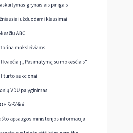
siskaitymas grynaisiais pinigais
žniausiai užduodami klausimai
kesčių ABC
ktorina moksleiviams
I kviečia į „Pasimatymą su mokesčiais“
I turto aukcionai
onių VDU palyginimas
OP šešėliui
ašto apsaugos ministerijos informacija