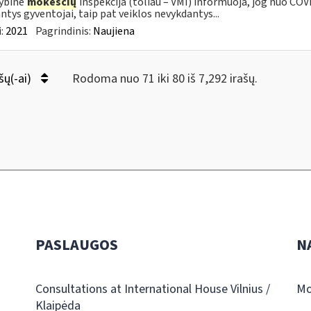
ybinė
mokesčių
inspekcija (toliau – VMI) informuoja, jog nuo COVI
ntys gyventojai, taip pat veiklos nevykdantys...
:
2021
Pagrindinis:
Naujiena
šų(-ai)
Rodoma nuo 71 iki 80 iš 7,292 irašų.
PASLAUGOS
N
Consultations at International House Vilnius /
Mo
Klaipėda