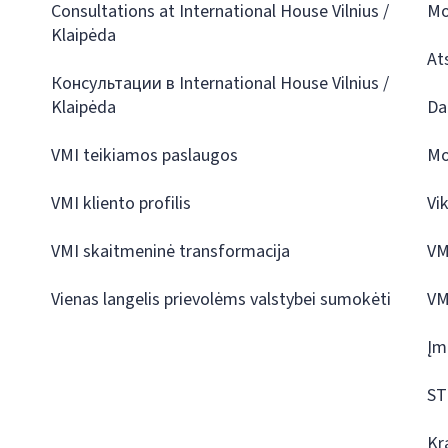
Consultations at International House Vilnius /
Mo
Klaipėda
At
Консультации в International House Vilnius /
Klaipėda
Da
VMI teikiamos paslaugos
Mo
VMI kliento profilis
Vi
VMI skaitmeninė transformacija
VM
Vienas langelis prievolėms valstybei sumokėti
VM
Įm
ST
Kr