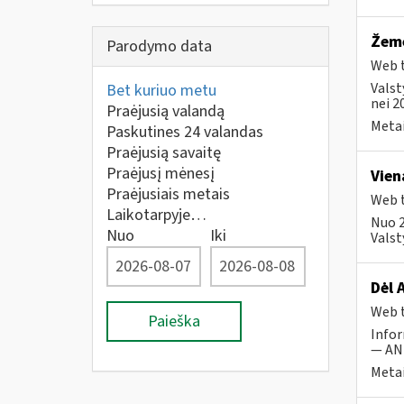
Žemė
Parodymo data
Web t
Valst
Bet kuriuo metu
nei 2
Praėjusią valandą
Metai
Paskutines 24 valandas
Praėjusią savaitę
Praėjusį mėnesį
Vien
Praėjusiais metais
Web t
Laikotarpyje…
Nuo 2
Nuo
Iki
Valst
Dėl 
Web t
Paieška
Infor
— ANK
Metai