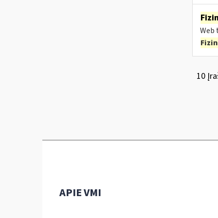
Fizi
Web t
Fizi
10 Įra
APIE VMI