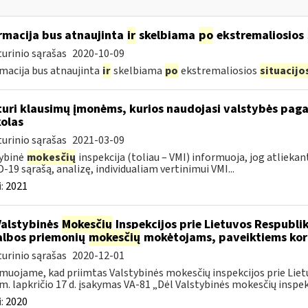
rmacija bus atnaujinta
ir
skelbiama
po
ekstremaliosios
urinio sąrašas
2020-10-09
macija bus atnaujinta
ir
skelbiama
po
ekstremaliosios
situacijo
turi klausimų įmonėms, kurios naudojasi valstybės paga
olas
urinio sąrašas
2021-03-09
ybinė
mokesčių
inspekcija (toliau – VMI) informuoja, jog atliekan
-19 sąrašą, analizę, individualiam vertinimui VMI...
:
2021
Valstybinės
Mokesčių
Inspekcijos prie Lietuvos Respublik
lbos priemonių
mokesčių
mokėtojams, paveiktiems kor
urinio sąrašas
2020-12-01
muojame, kad priimtas Valstybinės mokesčių inspekcijos prie Lietu
m. lapkričio 17 d. įsakymas VA-81 „Dėl Valstybinės mokesčių inspekc
:
2020