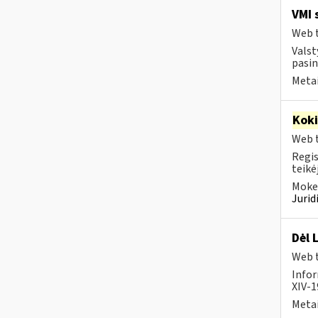
VMI 
Web t
Valst
pasin
Metai
Kok
Web t
Regis
teikė
Mokes
Juri
Dėl 
Web t
Infor
XIV-1
Metai