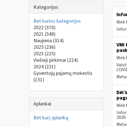
Kategorijos
Info
Bet kurios kategorijos
Web t
2022
(370)
Infor
2021
(348)
Naujiena
(314)
VMI 
2025
(236)
pask
2023
(225)
Web t
Viešieji pirkimai
(224)
Valst
2024
(221)
COVID
Gyventojų pajamų mokestis
Metai
(151)
Dėl 
paga
Aplankai
Web t
Infor
Bet kurį aplanką
2020 
Metai