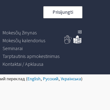
Prisijungti
Mokesčių žinynas
Mokesčių kalendorius
Seminarai
Tarptautinis apmokestinimas
Kontaktai / Apklausa
ний переклад (
English
,
Русский
,
Українська
)