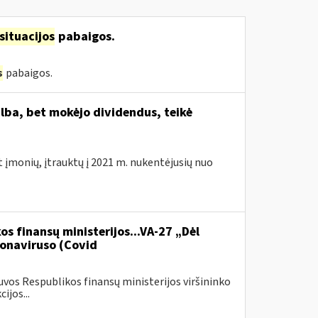
situacijos
pabaigos.
s
pabaigos.
lba, bet mokėjo dividendus, teikė
t įmonių, įtrauktų į 2021 m. nukentėjusių nuo
os finansų ministerijos...VA-27 „Dėl
onaviruso (Covid
vos Respublikos finansų ministerijos viršininko
ijos...