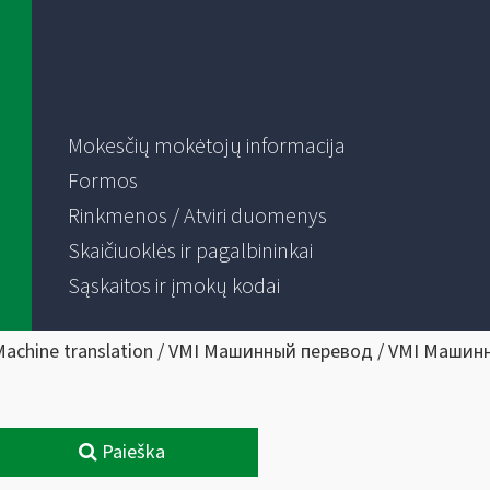
Mokesčių mokėtojų informacija
Formos
Rinkmenos / Atviri duomenys
Skaičiuoklės ir pagalbininkai
Sąskaitos ir įmokų kodai
Machine translation / VMI Машинный перевод / VMI Машин
Paieška