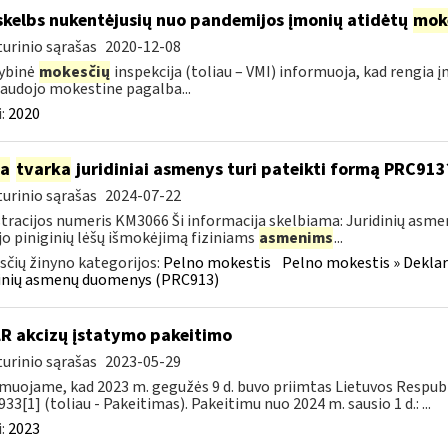
skelbs nukentėjusių nuo pandemijos įmonių atidėtų
mok
urinio sąrašas
2020-12-08
ybinė
mokesčių
inspekcija (toliau – VMI) informuoja, kad rengia 
audojo mokestine pagalba...
:
2020
ia
tvarka
juridiniai asmenys turi pateikti formą PRC913
urinio sąrašas
2024-07-22
tracijos numeris KM3066 Ši informacija skelbiama: Juridinių asm
jo piniginių lėšų išmokėjimą fiziniams
asmenims
...
čių žinyno kategorijos:
Pelno mokestis
Pelno mokestis » Dekla
dinių asmenų duomenys (PRC913)
LR akcizų įstatymo pakeitimo
urinio sąrašas
2023-05-29
muojame, kad 2023 m. gegužės 9 d. buvo priimtas Lietuvos Respubli
933[1] (toliau - Pakeitimas). Pakeitimu nuo 2024 m. sausio 1 d.: ...
:
2023