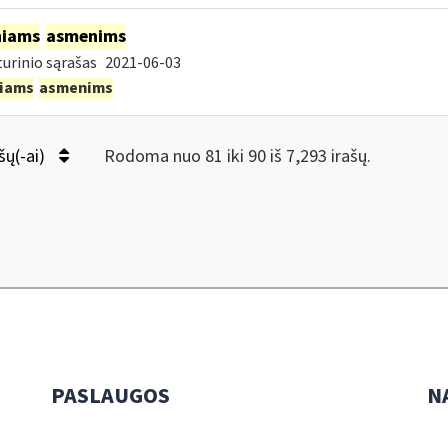
niams
asmenims
urinio sąrašas
2021-06-03
niams
asmenims
šų(-ai)
Rodoma nuo 81 iki 90 iš 7,293 irašų.
PASLAUGOS
N