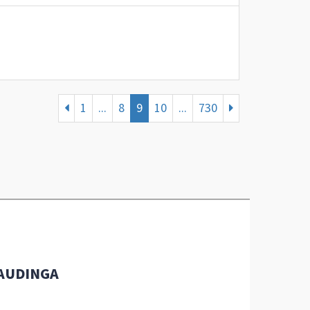
1
...
8
9
10
...
730
AUDINGA