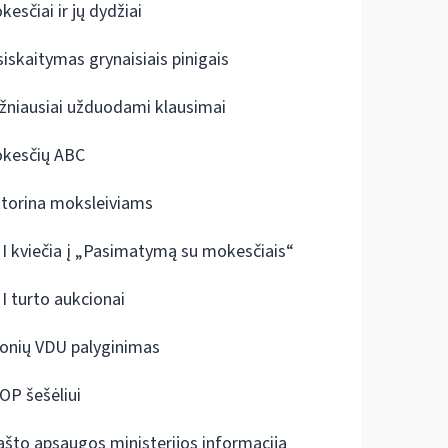
kesčiai ir jų dydžiai
siskaitymas grynaisiais pinigais
žniausiai užduodami klausimai
kesčių ABC
ktorina moksleiviams
I kviečia į „Pasimatymą su mokesčiais“
I turto aukcionai
onių VDU palyginimas
OP šešėliui
ašto apsaugos ministerijos informacija