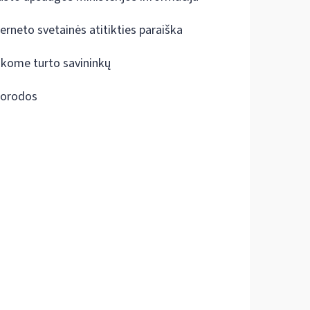
terneto svetainės atitikties paraiška
škome turto savininkų
orodos