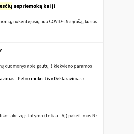
esčių
nepriemoką kai ji
įmonių, nukentėjusių nuo COVID-19 sąrašą, kurios
?
enų duomenys apie gautų iš kiekvieno paramos
ravimas
Pelno mokestis » Deklaravimas »
kos akcizų įstatymo (toliau - AĮ) pakeitimas Nr.