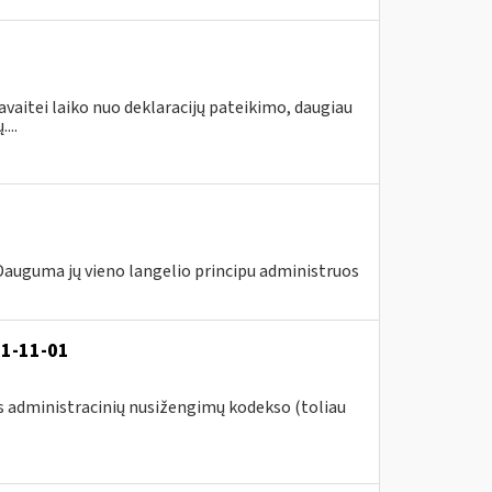
avaitei laiko nuo deklaracijų pateikimo, daugiau
...
 Dauguma jų vieno langelio principu administruos
21-11-01
s administracinių nusižengimų kodekso (toliau