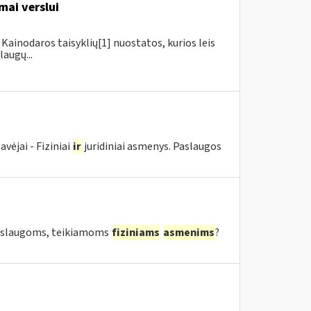
mai verslui
Kainodaros taisyklių[1] nuostatos, kurios leis
augų...
ėjai - Fiziniai
ir
juridiniai asmenys. Paslaugos
 paslaugoms, teikiamoms
fiziniams
asmenims
?