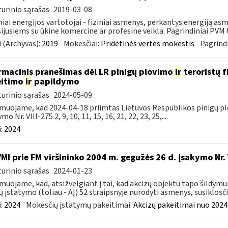
urinio sąrašas
2019-03-08
niai energijos vartotojai - fiziniai asmenys, perkantys energiją 
ijusiems su ūkine komercine ar profesine veikla. Pagrindiniai PVM ta
 (Archyvas):
2019
Mokesčiai:
Pridėtinės vertės mokestis
Pagrindi
rmacinis pranešimas dėl LR pinigų plovimo
ir
teroristų 
eitimo
ir
papildymo
urinio sąrašas
2024-05-09
muojame, kad 2024-04-18 priimtas Lietuvos Respublikos pinigų pl
mo Nr. VIII-275 2, 9, 10, 11, 15, 16, 21, 22, 23, 25,...
:
2024
VMI prie FM viršininko 2004 m. gegužės 26 d. įsakymo Nr
urinio sąrašas
2024-01-23
muojame, kad, atsižvelgiant į tai, kad akcizų objektu tapo šildymu
ų įstatymo (toliau - AĮ) 52 straipsnyje nurodyti asmenys, susiklosčiu
:
2024
Mokesčių įstatymų pakeitimai:
Akcizų pakeitimai nuo 2024