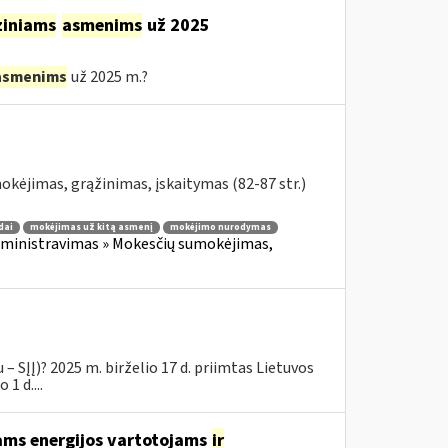
ziniams
asmenims
už 2025
asmenims
už 2025 m.?
kėjimas, grąžinimas, įskaitymas (82-87 str.)
dai
mokėjimas už kitą asmenį
mokėjimo nurodymas
ministravimas » Mokesčių sumokėjimas,
– SĮĮ)? 2025 m. birželio 17 d. priimtas Lietuvos
1 d....
ams energijos vartotojams
ir