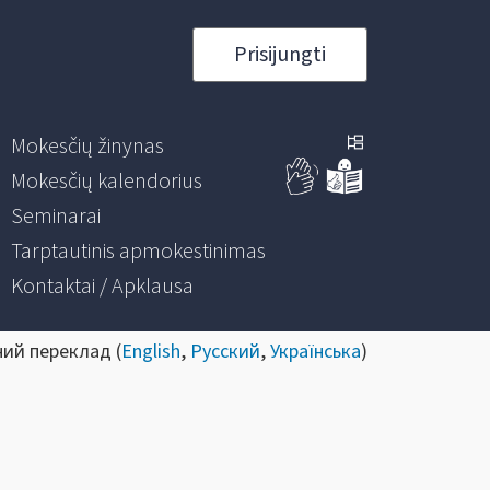
Prisijungti
Mokesčių žinynas
Mokesčių kalendorius
Seminarai
Tarptautinis apmokestinimas
Kontaktai / Apklausa
ний переклад (
English
,
Русский
,
Українська
)