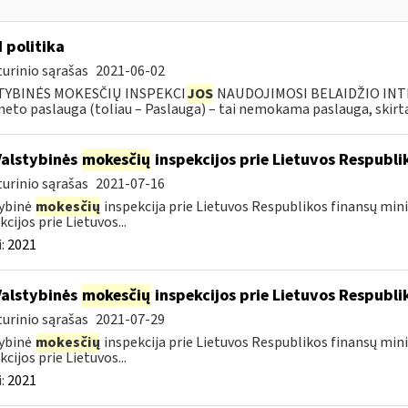
I politika
urinio sąrašas
2021-06-02
TYBINĖS MOKESČIŲ INSPEKCI
JOS
NAUDOJIMOSI BELAIDŽIO INTE
neto paslauga (toliau – Paslauga) – tai nemokama paslauga, skirta.
Valstybinės
mokesčių
inspekcijos prie Lietuvos Respublik
urinio sąrašas
2021-07-16
ybinė
mokesčių
inspekcija prie Lietuvos Respublikos finansų mini
kcijos prie Lietuvos...
:
2021
Valstybinės
mokesčių
inspekcijos prie Lietuvos Respublik
urinio sąrašas
2021-07-29
ybinė
mokesčių
inspekcija prie Lietuvos Respublikos finansų mini
kcijos prie Lietuvos...
:
2021