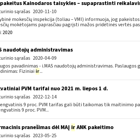
 pakeitus Kainodaros taisykles – supaprastinti reikalavi
urinio sąrašas
2020-11-10
ybinė mokesčių inspekcija (toliau – VMI) informuoja, jog pakeistos 
čių mokėtojams paprasčiau pagrįsti mažos pridėtinės vertės pasl
:
2020
S naudotojų administravimas
urinio sąrašas
2020-04-09
ugos pavadinimas - i.MAS naudotojų administravimas. Paslaugos gav
dinimas: Fiziniai
ir
...
vatiniai PVM tarifai nuo 2021 m. liepos 1 d.
urinio sąrašas
2022-12-14
 lengvatinis 9 proc. PVM tarifas gali būti taikomas tik maitinimo
engvatinis 9 proc. PVM...
rmacinis pranešimas dėl MAĮ
ir
ANK pakeitimo
urinio sąrašas
2023-05-25