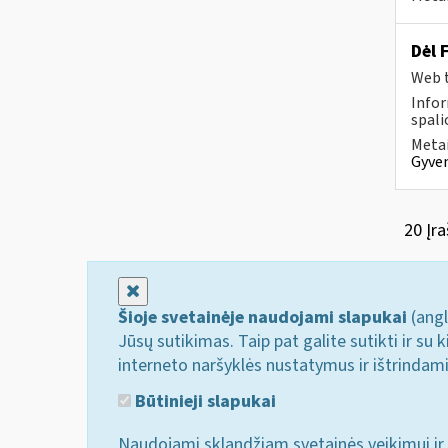
Dėl 
Web t
Infor
spalio
Metai
Gyven
20 Įra
Uždaryti
Šioje svetainėje naudojami slapukai
(angl
Jūsų sutikimas. Taip pat galite sutikti ir s
interneto naršyklės nustatymus ir ištrindam
Būtinieji slapukai
Naudojami sklandžiam svetainės veikimui ir 