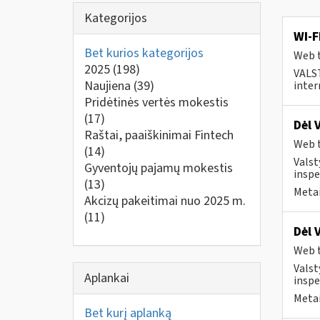
Kategorijos
WI-F
Bet kurios kategorijos
Web t
2025
(198)
VALS
Naujiena
(39)
inter
Pridėtinės vertės mokestis
(17)
Dėl 
Raštai, paaiškinimai Fintech
Web t
(14)
Valst
Gyventojų pajamų mokestis
inspe
(13)
Metai
Akcizų pakeitimai nuo 2025 m.
(11)
Dėl 
Web t
Valst
Aplankai
inspe
Metai
Bet kurį aplanką