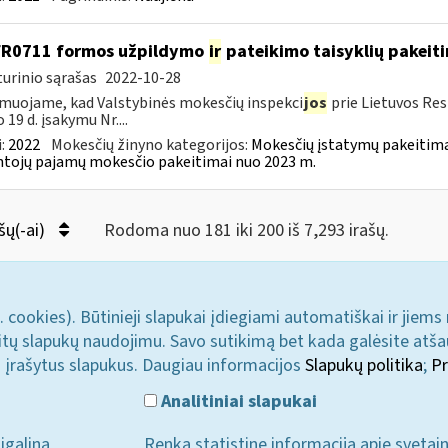
FR0711 formos užpildymo
ir
pateikimo taisyklių pakeit
urinio sąrašas
2022-10-28
muojame, kad Valstybinės mokesčių inspekci
jos
prie Lietuvos Res
 19 d. įsakymu Nr....
:
2022
Mokesčių žinyno kategorijos:
Mokesčių įstatymų pakeitima
tojų pajamų mokesčio pakeitimai nuo 2023 m.
šų(-ai)
Rodoma nuo 181 iki 200 iš 7,293 irašų.
. cookies). Būtinieji slapukai įdiegiami automatiškai ir jiems
u kitų slapukų naudojimu. Savo sutikimą bet kada galėsite atš
i įrašytus slapukus. Daugiau informacijos
Slapukų politika
;
Pr
Analitiniai slapukai
įgalina
Renka statistinę informaciją apie svetai