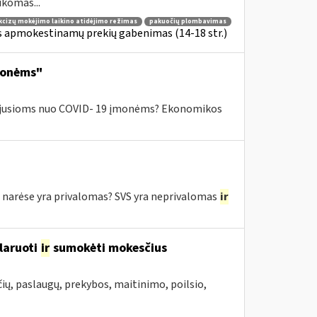
komas...
kcizų mokėjimo laikino atidėjimo režimas
pakuočių plombavimas
is apmokestinamų prekių gabenimas (14-18 str.)
monėms"
ntėjusioms nuo COVID- 19 įmonėms? Ekonomikos
e narėse yra privalomas? SVS yra neprivalomas
ir
laruoti
ir
sumokėti mokesčius
ių, paslaugų, prekybos, maitinimo, poilsio,