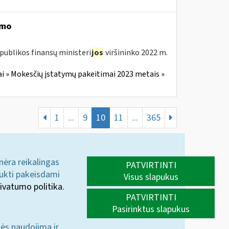
imo
publikos finansų ministeri
jos
viršininko 2022 m.
i » Mokesčių įstatymų pakeitimai 2023 metais »
1
...
9
10
11
...
365
 nėra reikalingas
PATVIRTINTI
aukti pakeisdami
Visus slapukus
ivatumo politika.
PATVIRTINTI
Pasirinktus slapukus
nės naudojimą ir