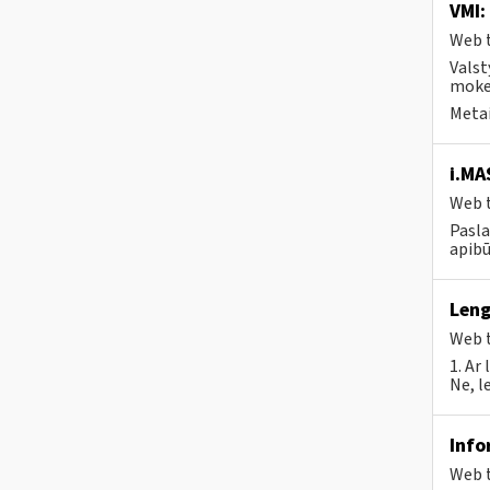
VMI:
Web t
Valst
mokes
Metai
i.MA
Web t
Pasla
apibū
Leng
Web t
1. Ar
Ne, l
Info
Web t