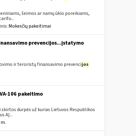
asmeniniams, šeimos ar namų ūkio poreikiams,
rifo...
nis:
Mokesčių pakeitimai
finansavimo prevencijos...įstatymo
ovimo ir teroristų finansavimo prevenci
jos
. VA-106 pakeitimo
i skirtos durpės už kurias Lietuvos Respublikos
s AĮ...
 m.