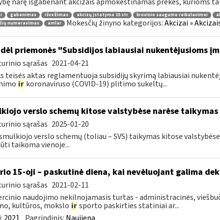
ybę narę išgabenant akcizais apmokestinamas prekes, kurioms tai
i
gabenimas
išvežimas
akcizų įstatymo 15 str
krovinio saugumo reikalavimai
a
Mokesčių žinyno kategorijos:
Akcizai » Akciza
čių numeravimas
amlar
dėl priemonės "Subsidijos labiausiai nukentėjusioms į
urinio sąrašas
2021-04-21
s teisės aktas reglamentuoja subsidijų skyrimą labiausiai nuke
inimo
ir
koronaviruso (COVID-19) plitimo sukeltų...
kiojo verslo schemų kitose valstybėse narėse taikymas
urinio sąrašas
2025-01-20
smulkiojo verslo schemų (toliau – SVS) taikymas kitose valstybės
būti taikoma vienoje...
rio 15-oji – paskutinė diena, kai nevėluojant galima dek
urinio sąrašas
2021-02-11
cinio naudojimo nekilnojamasis turtas - administracinės, viešbuč
mo, kultūros, mokslo
ir
sporto paskirties statiniai ar...
:
2021
Pagrindinis:
Naujiena