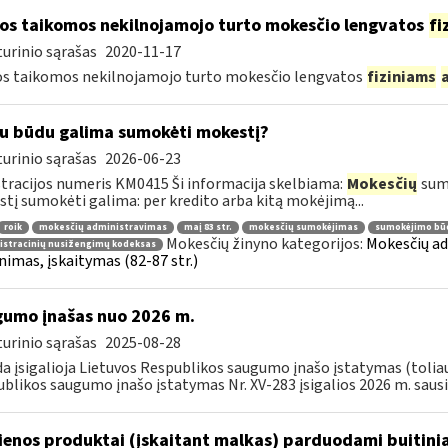
os taikomos nekilnojamojo turto mokesčio lengvatos
fi
urinio sąrašas
2020-11-17
s taikomos nekilnojamojo turto mokesčio lengvatos
fiziniams
u būdu galima sumokėti mokestį?
urinio sąrašas
2026-06-23
tracijos numeris KM0415 Ši informacija skelbiama:
Mokesčių
sumo
tį sumokėti galima: per kredito arba kitą mokėjimą...
roik
mokesčių administravimas
maį 83 str.
mokesčių sumokėjimas
sumokėjimo bū
Mokesčių žinyno kategorijos:
Mokesčių ad
istracinių nusižengimų kodeksas
nimas, įskaitymas (82-87 str.)
umo įnašas nuo 2026 m.
urinio sąrašas
2025-08-28
da įsigalioja Lietuvos Respublikos saugumo įnašo įstatymas (toliau 
blikos saugumo įnašo įstatymas Nr. XV-283 įsigalios 2026 m. sausio 
enos produktai (įskaitant malkas) parduodami buitini