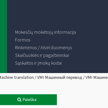
Mokesčių mokėtojų informacija
Formos
Rinkmenos / Atviri duomenys
Skaičiuoklės ir pagalbininkai
Sąskaitos ir įmokų kodai
Machine translation / VMI Машинный перевод / VMI Машин
Paieška