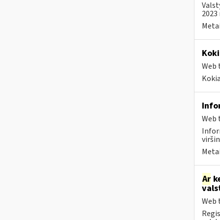
Valst
2023 
Metai
Koki
Web t
Kokia
Info
Web t
Info
viršin
Metai
Ar
ke
vals
Web t
Regis