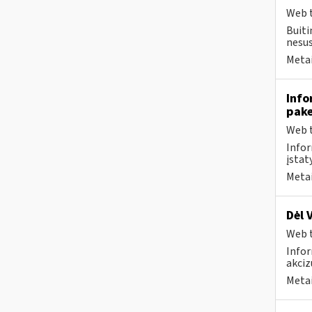
Web t
Buiti
nesus
Metai
Info
pak
Web t
Infor
įstaty
Metai
Dėl 
Web t
Infor
akciz
Metai