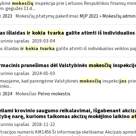
ybinė
mokesčių
inspekcija prie Lietuvos Respublikos finansų mini
m. gegužės 11 d....
:
2023
Mokesčių įstatymų pakeitimai:
MĮP 2021 » Mokesčių admin
as išlaidas
ir
kokia
tvarka
galite atimti iš individualio
urinio sąrašas
2019-03-04
s išlaidas
ir
kokia
tvarka
galite atimti iš individualios veiklos p
rmacinis pranešimas dėl Valstybinės
mokesčių
inspekcij
urinio sąrašas
2024-05-03
rmuojame, kad parengėme Valstybinės
mokesčių
inspekci
jos
prie
inko...
:
2024
Mokesčiai:
Pelno mokestis
liami krovinio saugumo reikalavimai, išgabenant akciza
tybę narę, kurioms taikomas akcizų mokėjimo laikino
a
urinio sąrašas
2018-11-22
tracijos numeris KM1456 Ši informacija skelbiama: Akcizais apmok