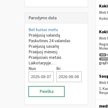
Koki
Web t
Parodymo data
Kokio
Bet kuriuo metu
Koki
Praėjusią valandą
Web t
Paskutines 24 valandas
Regis
Praėjusią savaitę
Mokes
Praėjusį mėnesį
ank
Praėjusiais metais
admin
Laikotarpyje…
grąži
Nuo
Iki
Saug
Web t
1. Ka
Paieška
Respu
medi