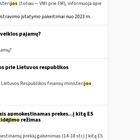
steri
jos
(toliau — VMI prie FM), informuoja apie
istravimo įstatymo pakeitimai nuo 2023 m.
s veiklos pajamų?
ajamų?
os prie Lietuvos respublikos
 Lietuvos Respublikos finansų ministeri
jos
is apmokestinamas prekes...į kitą ES
tidėjimo
režimas
estinamų prekių gabenimas (14-18 str.) Į kitą ES