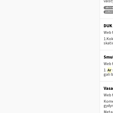
valst
akciza
pakuo
DUK 
Web t
1.Kok
skat
Smul
Web t
1.
Ar
gali 
Vasa
Web t
Komer
gydy
Metai