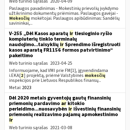
Web turinio sąrašas
2020-04-09
Paslaugos pavadinimas - Mokestinių prievolių įvykdymo
užtikrinimo dokumentų priėmimas. Paslaugos gavėjai -
Mokesčių
mokėtojai. Paslaugos apibūdinimas: Sandėlių
savininkai,...
V-255 „Dėl Kasos aparatų
ir
tiesioginio ryšio
kompiuterių tinklo terminalų
naudojimo...taisyklių
ir
Sprendimo išregistruoti
kasos aparatą FR1156 formos patvirtinimo“
pakeitimo
Web turinio sąrašas
2023-04-25
Informuojame, kad VMI prie FM[1], įgyvendindama
i.EKA[
2
] projektą, priėmė Valstybinės
mokesčių
inspekcijos prie Lietuvos Respublikos finansų...
Metai:
2023
Dėl 2020 metais gyventojų gautų finansinių
priemonių pardavimo
ar
kitokio
perleidimo...nuosavybėn
ir
išvestinių finansinių
priemonių realizavimo pajamų apmokestinimo
ir
Web turinio sąrašas
2021-03-08