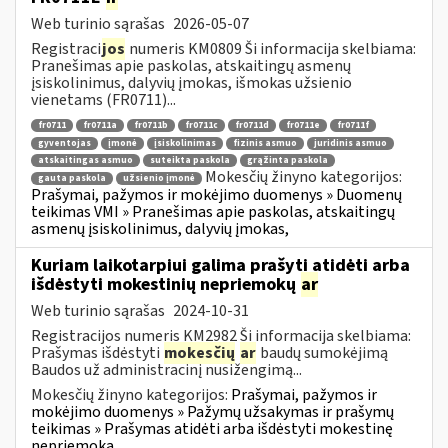
Web turinio sąrašas
2026-05-07
Registraci
jos
numeris KM0809 Ši informacija skelbiama:
Pranešimas apie paskolas, atskaitingų asmenų
įsiskolinimus, dalyvių įmokas, išmokas užsienio
vienetams (FR0711)...
fr0711
fr0711a
fr0711b
fr0711c
fr0711d
fr0711e
fr0711f
gyventojas
įmonė
įsiskolinimas
fizinis asmuo
juridinis asmuo
atskaitingas asmuo
suteikta paskola
grąžinta paskola
Mokesčių žinyno kategorijos:
gauta paskola
užsienio įmonė
Prašymai, pažymos ir mokėjimo duomenys » Duomenų
teikimas VMI » Pranešimas apie paskolas, atskaitingų
asmenų įsiskolinimus, dalyvių įmokas,
Kuriam laikotarpiui galima prašyti atidėti arba
išdėstyti mokestinių nepriemokų
ar
Web turinio sąrašas
2024-10-31
Registracijos numeris KM2982 Ši informacija skelbiama:
Prašymas išdėstyti
mokesčių
ar
baudų sumokėjimą
Baudos už administracinį nusižengimą...
Mokesčių žinyno kategorijos:
Prašymai, pažymos ir
mokėjimo duomenys » Pažymų užsakymas ir prašymų
teikimas » Prašymas atidėti arba išdėstyti mokestinę
nepriemoką