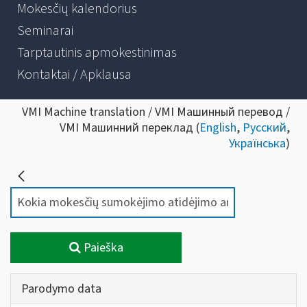
Mokesčių kalendorius
Seminarai
Tarptautinis apmokestinimas
Kontaktai / Apklausa
VMI Machine translation / VMI Машинный перевод /
VMI Машинний переклад (
English
,
Русский
,
Українська
)
Paieška
Parodymo data