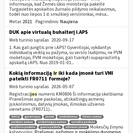
informuoja, kad Žemės ūkio ministerija pakeitė
Turgavietės apskaitos žurnalo pildymo reikalavimus,
todėl nuo liepos 1 d. smulkieji verslininkai, mėsa...
Metai:
2021
Pagrindinis:
Naujiena
DUK apie virtualų buhalterį i.APS
Web turinio sąrašas
2020-09-17
1. Kas gali jungtis prie i.APS? Gyventojai, vykdantys
individualią veiklą su pažyma, su verslo liudijimu, ne PVM
mokėtojai, PVM mokėtojai, gali tvarkyti supaprastintą
apskaitą i.APS. Nuo 2019-01-01...
Kokią informaciją
ir
iki kada įmonė turi VMI
pateikti FR0711 formoje?
Web turinio sąrašas
2026-05-07
Registraci
jos
numeris KM0806 Ši informacija skelbiama:
Pranešimas apie paskolas, atskaitingų asmenų
įsiskolinimus, dalyvių įmokas, išmokas užsienio
vienetams (FR0711)...
fr0711
gyventojas
įmonė
įsiskolinimas
fizinis asmuo
juridinis asmuo
atskaitingas asmuo
suteikta paskola
Mokesčių žinyno
grąžinta paskola
gauta paskola
užsienio įmonė
kategorijos:
Prašymai, pažymos ir mokėjimo duomenys