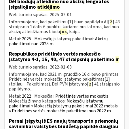
Dėl biodujų atleidimo nuo akcizų lengvatos
įsigaliojimo
atidėjimo
Web turinio sąrašas
2025-07-01
Informuojame, kad pakeitimu[1] buvo papildyta AĮ[
2
] 43
straipsnio 1 dalis 6 punktu, kuriame nustatoma, kad nuo
akcizų atleidžiamos biodu
jos
, kaip...
Metai:
2025
Mokesčių įstatymų pakeitimai:
Akcizų
pakeitimai nuo 2025 m.
Respublikos pridėtinės vertės mokesčio
įstatymo 4-1, 15, 40, 47 straipsnių pakeitimo
ir
Web turinio sąrašas
2022-01-03
Informuojame, kad 2021 m. gruodžio 16 d. buvo priimtas
Pridėtinės vertės mokesčio įstatymo pakeitimas[1]
(toliau − Pakeitimas). Dėl PVM įstatymo[
2
] 41 straipsnio
papildymo...
Metai:
2022
Mokesčiai:
Pridėtinės vertės mokestis
Mokesčių žinyno kategorijos:
Mokesčių įstatymų
pakeitimai » Mokesčių įstatymų pakeitimai 2022 metais
» Pridėtinės vertės mokesčio pakeitimai nuo 2022 m.
Pernai įsigytų iš ES naujų transporto priemonių
savininkai valstybės biudžetą papildė daugiau