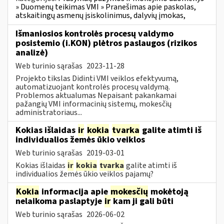
» Duomenų teikimas VMI » Pranešimas apie paskolas,
atskaitingų asmenų įsiskolinimus, dalyvių įmokas,
Išmaniosios kontrolės procesų valdymo
posistemio (i.KON) plėtros paslaugos (rizikos
analizė)
Web turinio sąrašas
2023-11-28
Projekto tikslas Didinti VMI veiklos efektyvumą,
automatizuojant kontrolės procesų valdymą.
Problemos aktualumas Nepaisant pakankamai
pažangių VMI informacinių sistemų, mokesčių
administratoriaus...
Kokias išlaidas
ir
kokia
tvarka
galite atimti iš
individualios žemės ūkio veiklos
Web turinio sąrašas
2019-03-01
Kokias išlaidas
ir
kokia
tvarka
galite atimti iš
individualios žemės ūkio veiklos pajamų?
Kokia
informacija apie
mokesčių
mokėtoją
nelaikoma paslaptyje
ir
kam ji gali būti
Web turinio sąrašas
2026-06-02