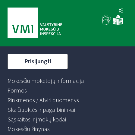
Prisijungti
Mokesčių mokėtojų informacija
Formos
Rinkmenos / Atviri duomenys
Skaičiuoklės ir pagalbininkai
Sąskaitos ir įmokų kodai
Mokesčių žinynas