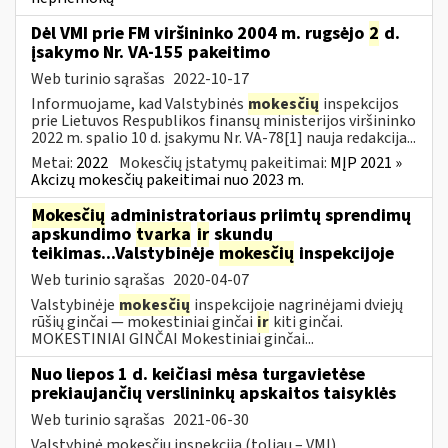
Dėl VMI prie FM viršininko 2004 m. rugsėjo
2
d.
įsakymo Nr. VA-155 pakeitimo
Web turinio sąrašas
2022-10-17
Informuojame, kad Valstybinės
mokesčių
inspekcijos
prie Lietuvos Respublikos finansų ministerijos viršininko
2022 m. spalio 10 d. įsakymu Nr. VA-78[1] nauja redakcija...
Metai:
2022
Mokesčių įstatymų pakeitimai:
MĮP 2021 »
Akcizų mokesčių pakeitimai nuo 2023 m.
Mokesčių
administratoriaus priimtų sprendimų
apskundimo
tvarka
ir
skundų
teikimas...Valstybinėje
mokesčių
inspekcijoje
Web turinio sąrašas
2020-04-07
Valstybinėje
mokesčių
inspekcijoje nagrinėjami dviejų
rūšių ginčai — mokestiniai ginčai
ir
kiti ginčai.
MOKESTINIAI GINČAI Mokestiniai ginčai...
Nuo liepos 1 d. keičiasi mėsa turgavietėse
prekiaujančių verslininkų apskaitos taisyklės
Web turinio sąrašas
2021-06-30
Valstybinė mokesčių inspekcija (toliau – VMI)