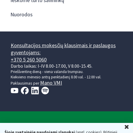
Ieškome turto savininkų
Nuorodos
Konsultacijos mokesčių klausimais ir paslaugos
gyventojams:
+370 5 260 5060
Darbo laikas: I-IV 8.00-17.00, V 8.00-15.45.
Prieššventinę dieną - viena valanda trumpiau.
Kiekvieno mėnesio antrą penktadienį 8.00 val. - 12.00 val.
Mano VMI
Paklausimas per
Valstybinė mokesčių inspekcija prie Lietuvos
U
Respublikos finansų ministerijos
Šioje svetainėje naudojami slapukai
(angl. cookies). Būtinieji