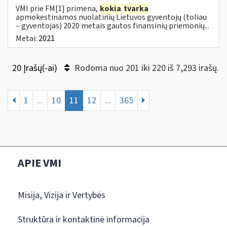
VMI prie FM[1] primena,
kokia
tvarka
apmokestinamos nuolatinių Lietuvos gyventojų (toliau
– gyventojas) 2020 metais gautos finansinių priemonių...
Metai:
2021
20 Įrašų(-ai)
Rodoma nuo 201 iki 220 iš 7,293 irašų.
1
...
10
11
12
...
365
APIE VMI
Misija, Vizija ir Vertybės
Struktūra ir kontaktinė informacija