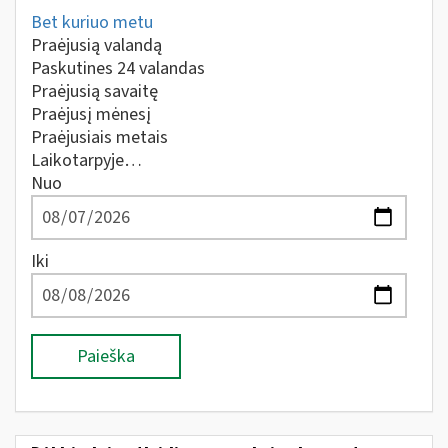
Bet kuriuo metu
Praėjusią valandą
Paskutines 24 valandas
Praėjusią savaitę
Praėjusį mėnesį
Praėjusiais metais
Laikotarpyje…
Nuo
Iki
Paieška