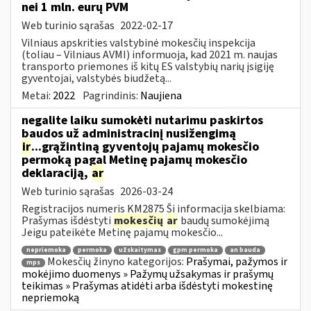
nei 1 mln. eurų PVM
Web turinio sąrašas
2022-02-17
Vilniaus apskrities valstybinė mokesčių inspekcija
(toliau – Vilniaus AVMI) informuoja, kad 2021 m. naujas
transporto priemones iš kitų ES valstybių narių įsigiję
gyventojai, valstybės biudžetą...
Metai:
2022
Pagrindinis:
Naujiena
negalite laiku sumokėti nutarimu paskirtos
baudos už administracinį nusižengimą
ir
...grąžintiną gyventojų pajamų mokesčio
permoką pagal Metinę pajamų mokesčio
deklaraciją,
ar
Web turinio sąrašas
2026-03-24
Registracijos numeris KM2875 Ši informacija skelbiama:
Prašymas išdėstyti
mokesčių
ar
baudų sumokėjimą
Jeigu pateikėte Metinę pajamų mokesčio...
nepriemoka
permoka
užskaitymas
gpm permoka
an bauda
Mokesčių žinyno kategorijos:
Prašymai, pažymos ir
mps
mokėjimo duomenys » Pažymų užsakymas ir prašymų
teikimas » Prašymas atidėti arba išdėstyti mokestinę
nepriemoką