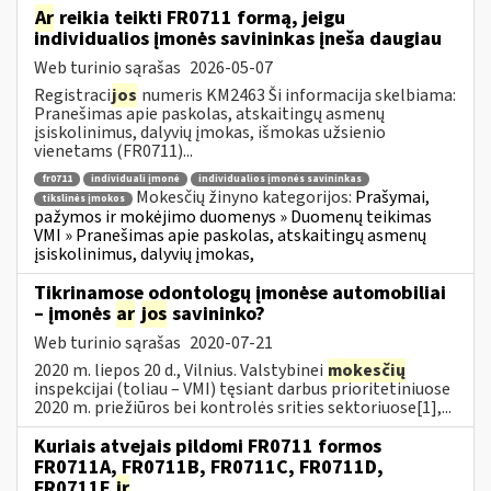
Ar
reikia teikti FR0711 formą, jeigu
individualios įmonės savininkas įneša daugiau
Web turinio sąrašas
2026-05-07
Registraci
jos
numeris KM2463 Ši informacija skelbiama:
Pranešimas apie paskolas, atskaitingų asmenų
įsiskolinimus, dalyvių įmokas, išmokas užsienio
vienetams (FR0711)...
fr0711
individuali įmonė
individualios įmonės savininkas
Mokesčių žinyno kategorijos:
Prašymai,
tikslinės įmokos
pažymos ir mokėjimo duomenys » Duomenų teikimas
VMI » Pranešimas apie paskolas, atskaitingų asmenų
įsiskolinimus, dalyvių įmokas,
Tikrinamose odontologų įmonėse automobiliai
– įmonės
ar
jos
savininko?
Web turinio sąrašas
2020-07-21
2020 m. liepos 20 d., Vilnius. Valstybinei
mokesčių
inspekcijai (toliau – VMI) tęsiant darbus prioritetiniuose
2020 m. priežiūros bei kontrolės srities sektoriuose[1],...
Kuriais atvejais pildomi FR0711 formos
FR0711A, FR0711B, FR0711C, FR0711D,
FR0711E
ir