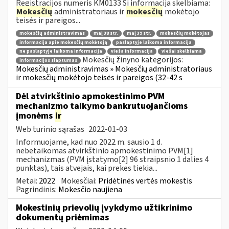
Registracijos numeris KM0133 Ši informacija skelbiama:
Mokesčių
administratoriaus ir
mokesčių
mokėtojo
teisės ir pareigos...
mokesčių administravimas
maį 38 str.
maį 39 str.
mokesčių mokėtojas
informacija apie mokesčių mokėtoją
paslaptyje laikoma informacija
ne paslaptyje laikoma informacija
vieša informacija
viešai skelbiama
Mokesčių žinyno kategorijos:
informacijos slaptumas
Mokesčių administravimas » Mokesčių administratoriaus
ir mokesčių mokėtojo teisės ir pareigos (32-42 s
Dėl atvirkštinio apmokestinimo PVM
mechanizmo taikymo bankrutuojančioms
įmonėms
ir
Web turinio sąrašas
2022-01-03
Informuojame, kad nuo 2022 m. sausio 1 d.
nebetaikomas atvirkštinio apmokestinimo PVM[1]
mechanizmas (PVM įstatymo[2] 96 straipsnio 1 dalies 4
punktas), tais atvejais, kai prekes tiekia...
Metai:
2022
Mokesčiai:
Pridėtinės vertės mokestis
Pagrindinis:
Mokesčio naujiena
Mokestinių prievolių įvykdymo užtikrinimo
dokumentų priėmimas