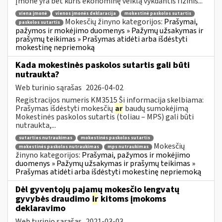
Įmonė yra bet kuris ekonominę veiklą vykdantis fizinis...
viena įmonė
vienos įmonės deklaracija
mokestinė paskolos sutartis
Mokesčių žinyno kategorijos:
Prašymai,
paskolos sutartis
pažymos ir mokėjimo duomenys » Pažymų užsakymas ir
prašymų teikimas » Prašymas atidėti arba išdėstyti
mokestinę nepriemoką
Kada mokestinės paskolos sutartis gali būti
nutraukta?
Web turinio sąrašas
2026-04-02
Registracijos numeris KM3515 Ši informacija skelbiama:
Prašymas išdėstyti mokesčių
ar
baudų sumokėjimą
Mokestinės paskolos sutartis (toliau – MPS) gali būti
nutraukta,...
sutarties nutraukimas
mokestinės paskolos sutartis
Mokesčių
mokestinės paskolos nutraukimas
mps nutraukimas
žinyno kategorijos:
Prašymai, pažymos ir mokėjimo
duomenys » Pažymų užsakymas ir prašymų teikimas »
Prašymas atidėti arba išdėstyti mokestinę nepriemoką
Dėl gyventojų pajamų mokesčio lengvatų
gyvybės draudimo
ir
kitoms įmokoms
deklaravimo
Web turinio sąrašas
2021-03-03