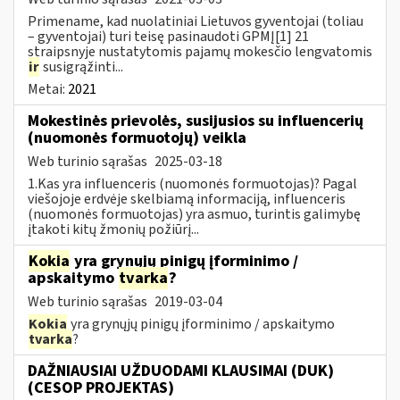
Primename, kad nuolatiniai Lietuvos gyventojai (toliau
– gyventojai) turi teisę pasinaudoti GPMĮ[1] 21
straipsnyje nustatytomis pajamų mokesčio lengvatomis
ir
susigrąžinti...
Metai:
2021
Mokestinės prievolės, susijusios su influencerių
(nuomonės formuotojų) veikla
Web turinio sąrašas
2025-03-18
1.Kas yra influenceris (nuomonės formuotojas)? Pagal
viešojoje erdvėje skelbiamą informaciją, influenceris
(nuomonės formuotojas) yra asmuo, turintis galimybę
įtakoti kitų žmonių požiūrį...
Kokia
yra grynųjų pinigų įforminimo /
apskaitymo
tvarka
?
Web turinio sąrašas
2019-03-04
Kokia
yra grynųjų pinigų įforminimo / apskaitymo
tvarka
?
DAŽNIAUSIAI UŽDUODAMI KLAUSIMAI (DUK)
(CESOP PROJEKTAS)