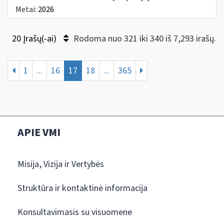
Metai:
2026
20 Įrašų(-ai)
Rodoma nuo 321 iki 340 iš 7,293 irašų.
1
...
16
17
18
...
365
APIE VMI
Misija, Vizija ir Vertybės
Struktūra ir kontaktinė informacija
Konsultavimasis su visuomene