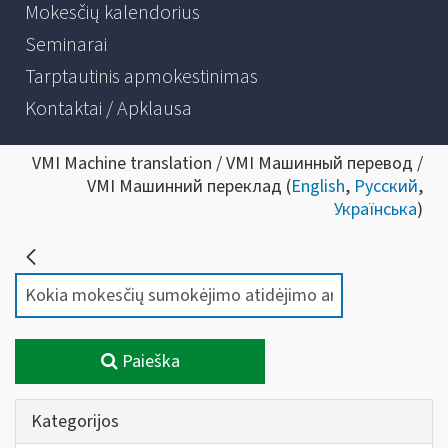
Mokesčių kalendorius
Seminarai
Tarptautinis apmokestinimas
Kontaktai / Apklausa
VMI Machine translation / VMI Машинный перевод /
VMI Машинний переклад (
English
,
Русский
,
Українська
)
Paieška
Kategorijos