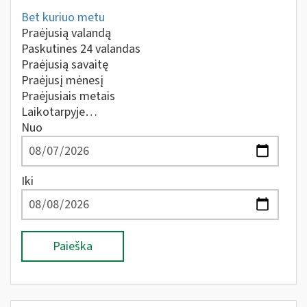
Bet kuriuo metu
Praėjusią valandą
Paskutines 24 valandas
Praėjusią savaitę
Praėjusį mėnesį
Praėjusiais metais
Laikotarpyje…
Nuo
Iki
Paieška