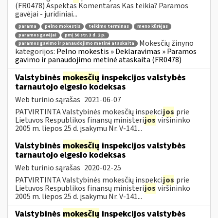
(FR0478) Aspektas Komentaras Kas teikia? Paramos
gavėjai - juridiniai...
parama
pelno mokestis
teikimo terminas
meno kūrėjas
paramos gavėjai
pmį 50 str. 3 d. 2 p.
Mokesčių žinyno
paramos gavimo ir panaudojimo metinė ataskaita
kategorijos:
Pelno mokestis » Deklaravimas » Paramos
gavimo ir panaudojimo metinė ataskaita (FR0478)
Valstybinės
mokesčių
inspekcijos valstybės
tarnautojo elgesio kodeksas
Web turinio sąrašas
2021-06-07
PATVIRTINTA Valstybinės mokesčių inspekci
jos
prie
Lietuvos Respublikos finansų ministeri
jos
viršininko
2005 m. liepos 25 d. įsakymu Nr. V-141...
Valstybinės
mokesčių
inspekcijos valstybės
tarnautojo elgesio kodeksas
Web turinio sąrašas
2020-02-25
PATVIRTINTA Valstybinės mokesčių inspekci
jos
prie
Lietuvos Respublikos finansų ministeri
jos
viršininko
2005 m. liepos 25 d. įsakymu Nr. V-141...
Valstybinės
mokesčių
inspekcijos valstybės