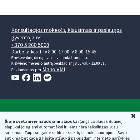
Konsultacijos mokesčių klausimais ir paslaugos
gyventojams:
+370 5 260 5060
Darbo laikas: I-IV 8.00-17.00, V 8.00-15.45.
Prieššventinę dieną - viena valanda trumpiau.
Kiekvieno mėnesio antrą penktadienį 8.00 val. - 12.00 val.
Mano VMI
Paklausimas per
Valstybinė mokesčių inspekcija prie Lietuvos
U
Respublikos finansų ministerijos
Šioje svetainėje naudojami slapukai
(angl. cookies). Būtinieji
slapukai įdiegiami automatiškai ir jiems nėra reikalingas Jūsų
Biudžetinė įstaiga. Juridinio asmens kodas — 188659752,
sutikimas. Taip pat galite sutikti ir su kitų slapukų naudojimu. Savo
adresas: Vasario 16-osios g. 14, 01107 Vilnius, Lietuva, el.paštas:
sutikimą bet kada galėsite atšaukti pakeisdami interneto naršyklės