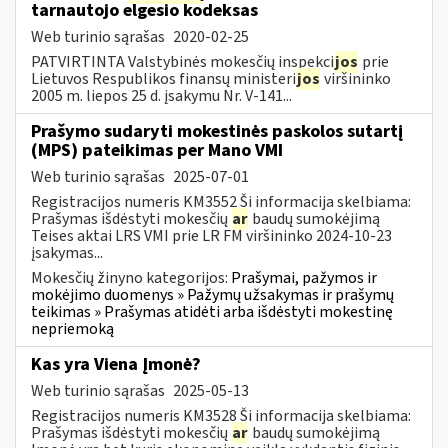
tarnautojo elgesio kodeksas
Web turinio sąrašas
2020-02-25
PATVIRTINTA Valstybinės mokesčių inspekci
jos
prie
Lietuvos Respublikos finansų ministeri
jos
viršininko
2005 m. liepos 25 d. įsakymu Nr. V-141...
Prašymo sudaryti mokestinės paskolos sutartį
(MPS) pateikimas per Mano VMI
Web turinio sąrašas
2025-07-01
Registracijos numeris KM3552 Ši informacija skelbiama:
Prašymas išdėstyti mokesčių
ar
baudų sumokėjimą
Teises aktai LRS VMI prie LR FM viršininko 2024-10-23
įsakymas...
Mokesčių žinyno kategorijos:
Prašymai, pažymos ir
mokėjimo duomenys » Pažymų užsakymas ir prašymų
teikimas » Prašymas atidėti arba išdėstyti mokestinę
nepriemoką
Kas yra Viena Įmonė?
Web turinio sąrašas
2025-05-13
Registracijos numeris KM3528 Ši informacija skelbiama:
Prašymas išdėstyti mokesčių
ar
baudų sumokėjimą