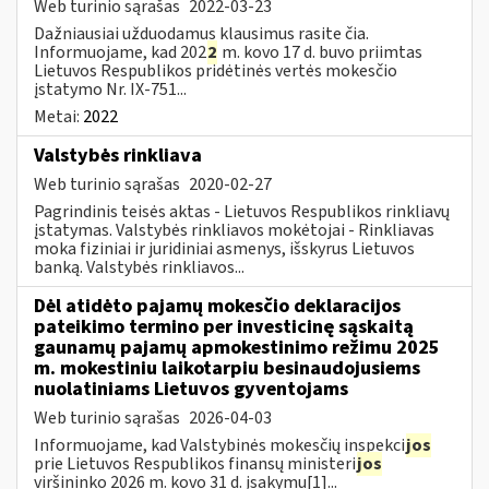
Web turinio sąrašas
2022-03-23
Dažniausiai užduodamus klausimus rasite čia.
Informuojame, kad 202
2
m. kovo 17 d. buvo priimtas
Lietuvos Respublikos pridėtinės vertės mokesčio
įstatymo Nr. IX-751...
Metai:
2022
Valstybės rinkliava
Web turinio sąrašas
2020-02-27
Pagrindinis teisės aktas - Lietuvos Respublikos rinkliavų
įstatymas. Valstybės rinkliavos mokėtojai - Rinkliavas
moka fiziniai ir juridiniai asmenys, išskyrus Lietuvos
banką. Valstybės rinkliavos...
Dėl atidėto pajamų mokesčio deklaracijos
pateikimo termino per investicinę sąskaitą
gaunamų pajamų apmokestinimo režimu 2025
m. mokestiniu laikotarpiu besinaudojusiems
nuolatiniams Lietuvos gyventojams
Web turinio sąrašas
2026-04-03
Informuojame, kad Valstybinės mokesčių inspekci
jos
prie Lietuvos Respublikos finansų ministeri
jos
viršininko 2026 m. kovo 31 d. įsakymu[1]...