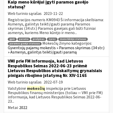
Kaip meno kūrėjui įgyti paramos gavėjo
statusą?
Web turinio sąrašas
2023-11-22
Registracijos numeris KM0943 Ši informacija skelbiama:
Asmenys, galintys teikti/gauti paramą Paramos
skyrimas (34 str.) Paramos gavėjais gali būti fiziniai
asmenys, kuriems Meno kūrėjo ir meno...
gpm
parama
prašymas
2 proc
meno kūrėjo statusas
Mokesčių žinyno kategorijos:
paramos gavėjo statusas
Gyventojų pajamų mokestis » Paramos skyrimas (34 str.)
» Asmenys, galintys teikti/gauti paramą
VMI prie FM informuoja, kad Lietuvos
Respublikos Seimas 2022-06-23 priėmė
Lietuvos Respublikos atsiskaitymų grynaisiais
pinigais ribojimo įstatymą Nr. XIV-1165
Web turinio sąrašas
2022-07-19
Valstybinė
mokesčių
inspekcija prie Lietuvos
Respublikos finansų ministerijos (toliau — VMI prie FM)
informuoja, kad Lietuvos Respublikos Seimas 2022-06-
23...
Metai:
2022