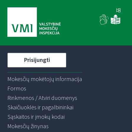
Prisijungti
Mokesčių mokėtojų informacija
Formos
Rinkmenos / Atviri duomenys
Skaičiuoklės ir pagalbininkai
Sąskaitos ir įmokų kodai
Mokesčių žinynas