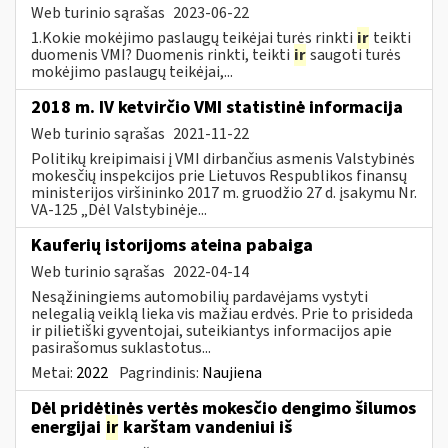
Web turinio sąrašas
2023-06-22
1.Kokie mokėjimo paslaugų teikėjai turės rinkti
ir
teikti
duomenis VMI? Duomenis rinkti, teikti
ir
saugoti turės
mokėjimo paslaugų teikėjai,...
2018 m. IV ketvirčio VMI statistinė informacija
Web turinio sąrašas
2021-11-22
Politikų kreipimaisi į VMI dirbančius asmenis Valstybinės
mokesčių inspekcijos prie Lietuvos Respublikos finansų
ministerijos viršininko 2017 m. gruodžio 27 d. įsakymu Nr.
VA-125 „Dėl Valstybinėje...
Kauferių istorijoms ateina pabaiga
Web turinio sąrašas
2022-04-14
Nesąžiningiems automobilių pardavėjams vystyti
nelegalią veiklą lieka vis mažiau erdvės. Prie to prisideda
ir pilietiški gyventojai, suteikiantys informacijos apie
pasirašomus suklastotus...
Metai:
2022
Pagrindinis:
Naujiena
Dėl pridėtinės vertės mokesčio dengimo šilumos
energijai
ir
karštam vandeniui iš