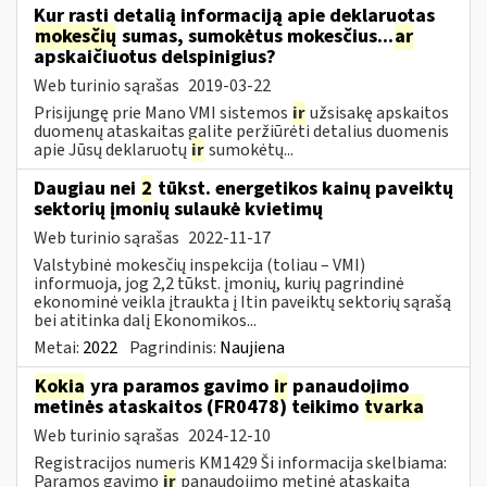
Kur rasti detalią informaciją apie deklaruotas
mokesčių
sumas, sumokėtus mokesčius...
ar
apskaičiuotus delspinigius?
Web turinio sąrašas
2019-03-22
Prisijungę prie Mano VMI sistemos
ir
užsisakę apskaitos
duomenų ataskaitas galite peržiūrėti detalius duomenis
apie Jūsų deklaruotų
ir
sumokėtų...
Daugiau nei
2
tūkst. energetikos kainų paveiktų
sektorių įmonių sulaukė kvietimų
Web turinio sąrašas
2022-11-17
Valstybinė mokesčių inspekcija (toliau – VMI)
informuoja, jog 2,2 tūkst. įmonių, kurių pagrindinė
ekonominė veikla įtraukta į Itin paveiktų sektorių sąrašą
bei atitinka dalį Ekonomikos...
Metai:
2022
Pagrindinis:
Naujiena
Kokia
yra paramos gavimo
ir
panaudojimo
metinės ataskaitos (FR0478) teikimo
tvarka
Web turinio sąrašas
2024-12-10
Registracijos numeris KM1429 Ši informacija skelbiama:
Paramos gavimo
ir
panaudojimo metinė ataskaita