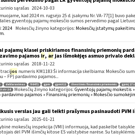
sumos pervedimo pagal LR gyventojų pajamų mokesči
urinio sąrašas
2024-10-03
muojame, kad 2024 m. rugsėjo 25 d. įsakymu Nr. VA-77[1] buvo pakei
dalies gyventojų pajamų mokesčio sumos pervedimo pagal Lietuvos
:
2024
Mokesčių žinyno kategorijos:
Mokesčių įstatymų pakeitima
m.
ai pajamų klasei priskiriamos finansinių priemonių pa
izavimo pajamos
ir
,
ar
jas išmokėjęs asmuo privalo dekl
urinio sąrašas
2018-11-22
traci
jos
numeris KM1183 Ši informacija skelbiama: Mokesčio su
au – FP) pardavimo pajamos...
ė
deklaravimas
fr0471
gpm
gpm312
išvestinės finansinės priemonės
gpmį 17 st
Mokesčių žinyno kategorijos:
Gyventojų pajamų mokestis » 
3 str 2 d
 pardavimo pajamos » Finansinių priemonių » Mokesčio sumokėjim
kusis verslas jau gali teikti prašymus pasinaudoti PVM i
urinio sąrašas
2025-01-21
ybinė mokesčių inspekcija (VMI) informuoja, kad paskelbė taisykle
tojais dėl PVM išimčių kitose ES valstybėse narėse. Su taisyklėmis s