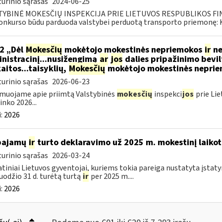
urinio sąrašas
2024-06-25
TYBINĖ MOKESČIŲ INSPEKCIJA PRIE LIETUVOS RESPUBLIKOS FINAN
konkurso būdu parduoda valstybei perduotą transporto priemonę: Kr
2 „Dėl
Mokesčių
mokėtojo mokestinės nepriemokos
ir
ne
nistracinį...nusižengimą
ar
jos
dalies pripažinimo bevil
aitos...taisyklių,
Mokesčių
mokėtojo mokestinės nepriemo
urinio sąrašas
2026-06-23
muojame apie priimtą Valstybinės
mokesčių
inspekci
jos
prie Lie
inko 2026...
:
2026
 pajamų
ir
turto deklaravimo už 2025 m. mokestinį laikot
urinio sąrašas
2026-03-24
tiniai Lietuvos gyventojai, kuriems tokia pareiga nustatyta įstatym
uodžio 31 d. turėtą turtą
ir
per 2025 m....
:
2026