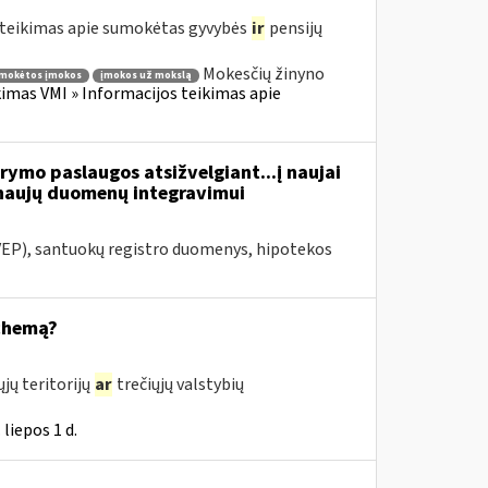
teikimas apie sumokėtas gyvybės
ir
pensijų
Mokesčių žinyno
mokėtos įmokos
įmokos už mokslą
mas VMI » Informacijos teikimas apie
ymo paslaugos atsižvelgiant...į naujai
naujų duomenų integravimui
VEP), santuokų registro duomenys, hipotekos
schemą?
jų teritorijų
ar
trečiųjų valstybių
liepos 1 d.