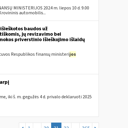
SŲ MINISTERIJOS 2024 m. liepos 10 d. 9.00
ovininis automobilis...
išieškotos baudos už
tiškomis, jų revizavimo bei
kos priverstinio išieškojimo išlaidų
tuvos Respublikos finansų ministeri
jos
arpį
e, iki š. m. gegužės 4 d. privalo deklaruoti 2025