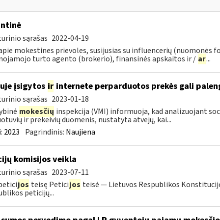
ntinė
urinio sąrašas
2022-04-19
pie mokestines prievoles, susijusias su influencerių (nuomonės f
nojamojo turto agento (brokerio), finansinės apskaitos ir /
ar
...
uje įsigytos
ir
internete perparduotos prekės gali palen
urinio sąrašas
2023-01-18
ybinė
mokesčių
inspekcija (VMI) informuoja, kad analizuojant soc
otuvių ir prekeivių duomenis, nustatyta atvejų, kai...
:
2023
Pagrindinis:
Naujiena
cijų komisijos veikla
urinio sąrašas
2023-07-11
petici
jos
teisę Petici
jos
teisė — Lietuvos Respublikos Konstitucijo
blikos peticijų...