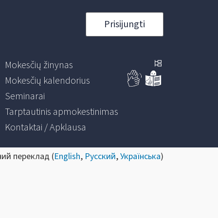
Prisijungti
Mokesčių žinynas
Mokesčių kalendorius
Seminarai
Tarptautinis apmokestinimas
Kontaktai / Apklausa
ний переклад (
English
,
Русский
,
Українська
)