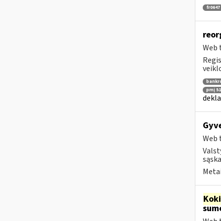
fr0647
reor
Web t
Regis
veikl
bankr
pmį 51
dekla
Gyve
Web t
Valst
sąska
Metai
Kok
sumo