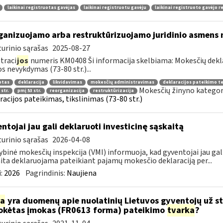
laikinai registruotas gavėjas
laikinai registruotu gavėju
laikinai registruoto gavėjo r
ganizuojamo arba restruktūrizuojamo juridinio asmens 
urinio sąrašas
2025-08-27
traci
jos
numeris KM0408 Ši informacija skelbiama: Mokesčių dekl
os nevykdymas (73-80 str.)...
otas
deklaracija
likvidavimas
mokesčių administravimas
deklaracijos pateikimo t
Mokesčių žinyno kategor
 str.
pmį 53 str.
reorganizacija
restruktūrizacija
racijos pateikimas, tikslinimas (73-80 str.)
ntojai jau gali deklaruoti investicinę sąskaitą
urinio sąrašas
2026-04-08
ybinė mokesčių inspekcija (VMI) informuoja, kad gyventojai jau gali
ita deklaruojama pateikiant pajamų mokesčio deklaraciją per...
:
2026
Pagrindinis:
Naujiena
ia
yra duomenų apie nuolatinių Lietuvos gyventojų už s
kėtas įmokas (FR0613 forma) pateikimo
tvarka
?