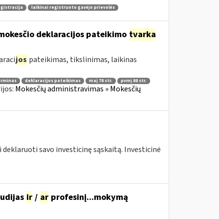
egistracija
laikinai registruoto gavėjo prievolės
mokesčio deklaracijos pateikimo
tvarka
araci
jos
pateikimas, tikslinimas, laikinas
erminas
deklaracijos pateikimas
maį 78 str.
pvmį 88 str.
ijos:
Mokesčių administravimas » Mokesčių
 deklaruoti savo investicinę sąskaitą. Investicinė
tudijas
ir
/
ar
profesinį...mokymą