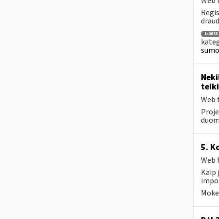
Web t
Regis
draud
fr0613
kateg
sumok
Neki
teik
Web t
Proje
duom
5. K
Web t
Kaip 
impor
Mokes