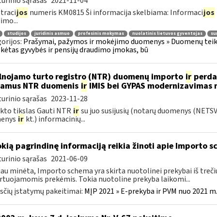
urinio sąrašas
2021-11-04
traci
jos
numeris KM0815 Ši informacija skelbiama: Informaci
jos
imo...
studijos
juridinis asmuo
profesinis mokymas
nuolatinis lietuvos gyventojas
su
orijos:
Prašymai, pažymos ir mokėjimo duomenys » Duomenų teiki
ėtas gyvybės ir pensijų draudimo įmokas, bū
lnojamo turto registro (NTR) duomenų importo
ir
perdar
iamus NTR duomenis
ir
IMIS bei GYPAS modernizavimas 
urinio sąrašas
2023-11-28
kto tikslas Gauti NTR
ir
su juo susijusių (notarų duomenys (NETS
enys
ir
kt.) informacinių...
okią pagrindinę informaciją reikia žinoti apie Importo 
urinio sąrašas
2021-06-09
jau minėta, Importo schema yra skirta nuotolinei prekybai iš trečių
tuojamomis prekėmis. Tokia nuotoline prekyba laikomi...
čių įstatymų pakeitimai:
MĮP 2021 » E-prekyba ir PVM nuo 2021 m. 