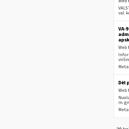
Web t
VALS
val. 
VA-9
admi
apsk
Web t
Infor
viršin
Metai
Dėl
Web t
Nuola
m. gr
Metai