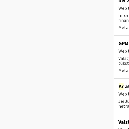
Dėl 
Web t
Infor
finan
Metai
GPM 
Web t
Valst
tūkst
Metai
Ar
at
Web t
Jei J
netra
Vals