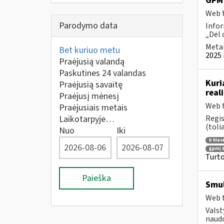
GPM 
Web t
Parodymo data
Infor
„Dėl 
Metai
Bet kuriuo metu
2025 
Praėjusią valandą
Paskutines 24 valandas
Kuri
Praėjusią savaitę
real
Praėjusį mėnesį
Web t
Praėjusiais metais
Laikotarpyje…
Regis
(toli
Nuo
Iki
b klas
gpmį 3
Turto
Paieška
Smul
Web t
Valst
naudo