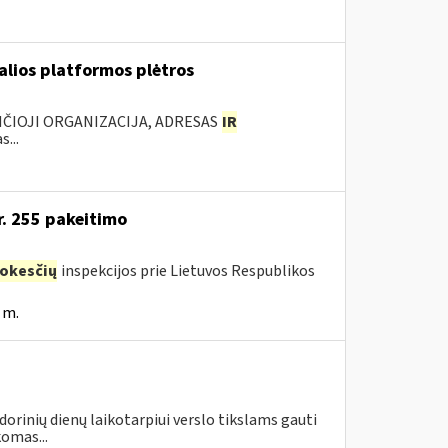
ualios platformos plėtros
NČIOJI ORGANIZACIJA, ADRESAS
IR
...
r. 255 pakeitimo
okesčių
inspekcijos prie Lietuvos Respublikos
 m.
dorinių dienų laikotarpiui verslo tikslams gauti
omas...