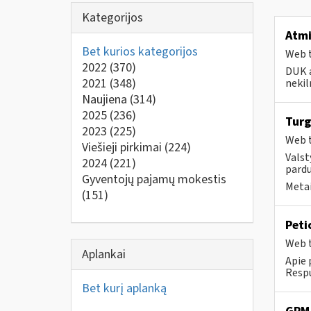
Kategorijos
Atmi
Bet kurios kategorijos
Web t
2022
(370)
DUK a
2021
(348)
nekil
Naujiena
(314)
2025
(236)
Turg
2023
(225)
Web t
Viešieji pirkimai
(224)
Valst
2024
(221)
pardu
Gyventojų pajamų mokestis
Metai
(151)
Peti
Web t
Aplankai
Apie 
Respu
Bet kurį aplanką