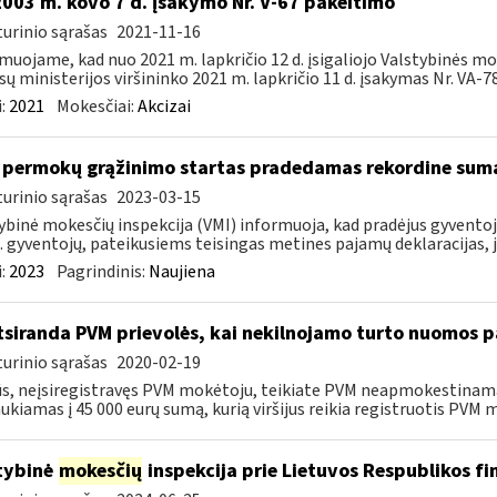
2003 m. kovo 7 d. įsakymo Nr. V-67 pakeitimo
urinio sąrašas
2021-11-16
muojame, kad nuo 2021 m. lapkričio 12 d. įsigaliojo Valstybinės mo
sų ministerijos viršininko 2021 m. lapkričio 11 d. įsakymas Nr. VA-78 
:
2021
Mokesčiai:
Akcizai
permokų grąžinimo startas pradedamas rekordine sum
urinio sąrašas
2023-03-15
ybinė mokesčių inspekcija (VMI) informuoja, kad pradėjus gyvent
. gyventojų, pateikusiems teisingas metines pajamų deklaracijas, j
:
2023
Pagrindinis:
Naujiena
siranda PVM prievolės, kai nekilnojamo turto nuomos p
urinio sąrašas
2020-02-19
ūs, neįsiregistravęs PVM mokėtoju, teikiate PVM neapmokestinam
ukiamas į 45 000 eurų sumą, kurią viršijus reikia registruotis PVM m
tybinė
mokesčių
inspekcija prie Lietuvos Respublikos fi