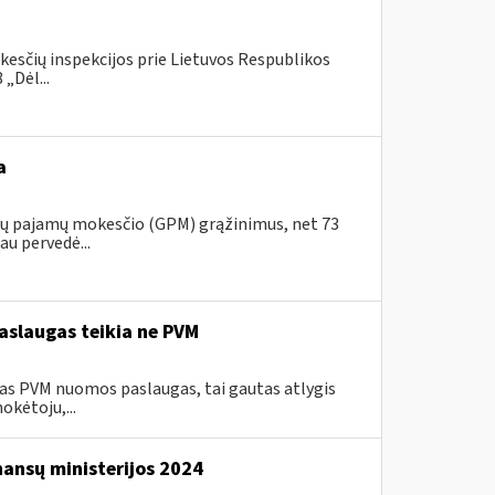
kesčių inspekcijos prie Lietuvos Respublikos
„Dėl...
a
ojų pajamų mokesčio (GPM) grąžinimus, net 73
au pervedė...
aslaugas teikia ne PVM
as PVM nuomos paslaugas, tai gautas atlygis
okėtoju,...
nansų ministerijos 2024