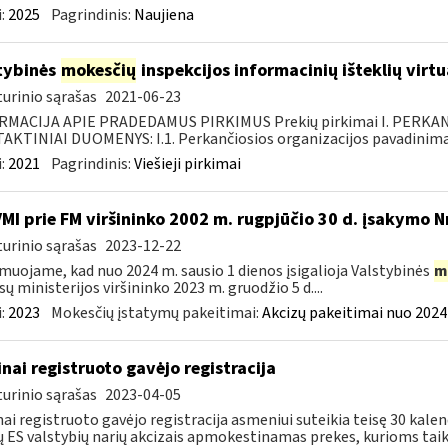
:
2025
Pagrindinis:
Naujiena
tybinės
mokesčių
inspekcijos informacinių išteklių virt
urinio sąrašas
2021-06-23
RMACIJA APIE PRADEDAMUS PIRKIMUS Prekių pirkimai I. PERKA
KTINIAI DUOMENYS: I.1. Perkančiosios organizacijos pavadinimas
:
2021
Pagrindinis:
Viešieji pirkimai
VMI prie FM viršininko 2002 m. rugpjūčio 30 d. įsakymo N
urinio sąrašas
2023-12-22
muojame, kad nuo 2024 m. sausio 1 dienos įsigalioja Valstybinės
m
sų ministerijos viršininko 2023 m. gruodžio 5 d....
:
2023
Mokesčių įstatymų pakeitimai:
Akcizų pakeitimai nuo 2024
inai registruoto gavėjo registracija
urinio sąrašas
2023-04-05
nai registruoto gavėjo registracija asmeniui suteikia teisę 30 kalen
tų ES valstybių narių akcizais apmokestinamas prekes, kurioms taik