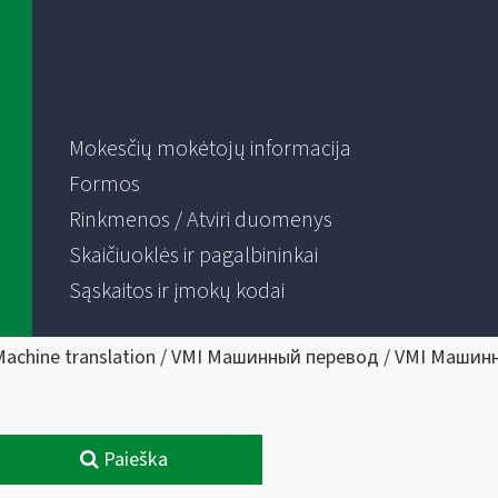
Mokesčių mokėtojų informacija
Formos
Rinkmenos / Atviri duomenys
Skaičiuoklės ir pagalbininkai
Sąskaitos ir įmokų kodai
Machine translation / VMI Машинный перевод / VMI Машин
Paieška