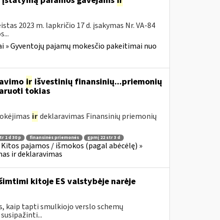
o įstatymą paramos gavėjams
ir
stas 2023 m. lapkričio 17 d. įsakymas Nr. VA-84
...
i » Gyventojų pajamų mokesčio pakeitimai nuo
rdavimo
ir
išvestinių finansinių...priemonių
aruoti tokias
mokėjimas
ir
deklaravimas Finansinių priemonių
r 1 d 30 p
finansinės priemonės
gpmį 22 str 3 d
Kitos pajamos / išmokos (pagal abėcėlę) »
as ir deklaravimas
šimtimi kitoje ES valstybėje narėje
s, kaip tapti smulkiojo verslo schemų
usipažinti...