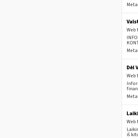
Metai
Vals
Web t
INFO
KONTA
Metai
Dėl 
Web t
Infor
finan
Metai
Laik
Web t
Laiki
iš ki