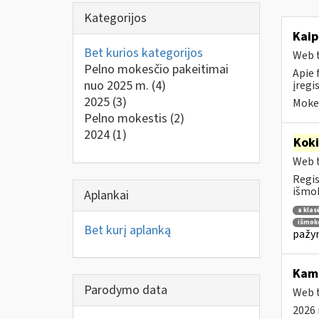
Kategorijos
Kaip
Bet kurios kategorijos
Web t
Pelno mokesčio pakeitimai
Apie 
nuo 2025 m.
(4)
įregi
2025
(3)
Mokes
Pelno mokestis
(2)
2024
(1)
Kok
Web t
Regis
išmok
Aplankai
a klas
išmoko
Bet kurį aplanką
pažym
Ka
Parodymo data
Web t
2026 