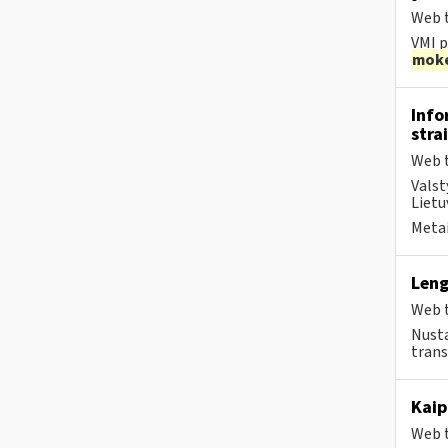
Web t
VMI p
moke
Info
stra
Web t
Valst
Lietu
Metai
Leng
Web t
Nusta
trans
Kaip
Web t