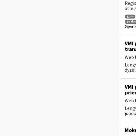
Regis
atlei
gpm
po dar
Gyven
VMI 
tran
Web t
Lengv
dyzel
VMI 
prie
Web t
Lengv
juodo
Moke