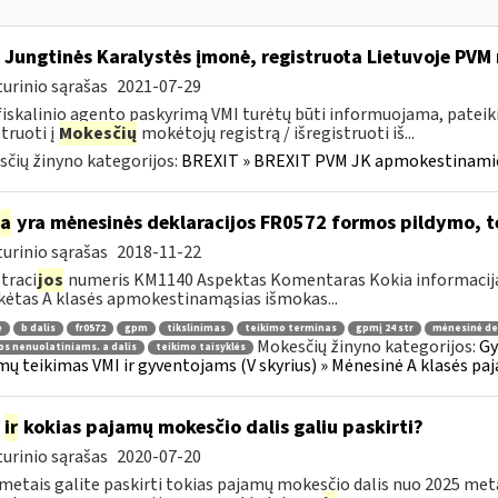
 Jungtinės Karalystės įmonė, registruota Lietuvoje PV
urinio sąrašas
2021-07-29
fiskalinio agento paskyrimą VMI turėtų būti informuojama, pateik
struoti į
Mokesčių
mokėtojų registrą / išregistruoti iš...
čių žinyno kategorijos:
BREXIT » BREXIT PVM JK apmokestinam
ia
yra mėnesinės deklaracijos FR0572 formos pildymo, 
urinio sąrašas
2018-11-22
traci
jos
numeris KM1140 Aspektas Komentaras Kokia informacija y
ėtas A klasės apmokestinamąsias išmokas...
ė
b dalis
fr0572
gpm
tikslinimas
teikimo terminas
gpmį 24 str
mėnesinė de
Mokesčių žinyno kategorijos:
Gy
s nenuolatiniams. a dalis
teikimo taisyklės
ų teikimas VMI ir gyventojams (V skyrius) » Mėnesinė A klasės paj
m
ir
kokias pajamų mokesčio dalis galiu paskirti?
urinio sąrašas
2020-07-20
metais galite paskirti tokias pajamų mokesčio dalis nuo 2025 me