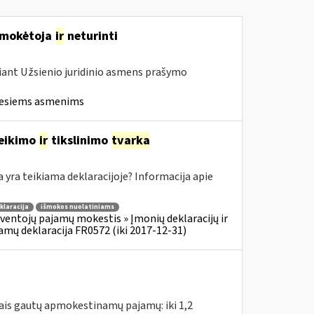
M mokėtoja
ir
neturinti
iant Užsienio juridinio asmens prašymo
iesiems asmenims
teikimo
ir
tikslinimo
tvarka
ra teikiama deklaracijoje? Informacija apie
klaracija
išmokos nuolatiniams
ventojų pajamų mokestis » Įmonių deklaracijų ir
amų deklaracija FR0572 (iki 2017-12-31)
tais gautų apmokestinamų pajamų: iki 1,2