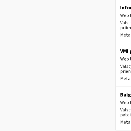
Info
Web t
Valst
priim
Metai
VMI 
Web t
Valst
priem
Metai
Baig
Web t
Valst
patei
Metai