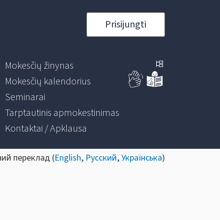
Prisijungti
Mokesčių žinynas
Mokesčių kalendorius
Seminarai
Tarptautinis apmokestinimas
Kontaktai / Apklausa
ний переклад (
English
,
Русский
,
Українська
)