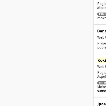
Regis
atask
fr0516
mokes
Band
Web t
Proje
popie
Kok
Web t
Regis
Aspek
akciza
Mokes
sumok
Įpar