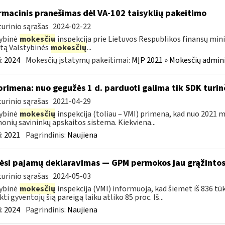
rmacinis pranešimas dėl VA-102 taisyklių pakeitimo
urinio sąrašas
2024-02-22
ybinė
mokesčių
inspekcija prie Lietuvos Respublikos finansų mini
tą Valstybinės
mokesčių
...
:
2024
Mokesčių įstatymų pakeitimai:
MĮP 2021 » Mokesčių admin
primena: nuo gegužės 1 d. parduoti galima tik SDK turi
urinio sąrašas
2021-04-29
ybinė
mokesčių
inspekcija (toliau – VMI) primena, kad nuo 2021 m
onių savininkų apskaitos sistema. Kiekviena...
:
2021
Pagrindinis:
Naujiena
ėsi pajamų deklaravimas — GPM permokos jau grąžintos 
urinio sąrašas
2024-05-03
ybinė
mokesčių
inspekcija (VMI) informuoja, kad šiemet iš 836 tū
kti gyventojų šią pareigą laiku atliko 85 proc. Iš...
:
2024
Pagrindinis:
Naujiena