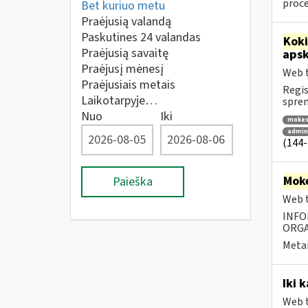
proc
Bet kuriuo metu
Praėjusią valandą
Paskutines 24 valandas
Kok
Praėjusią savaitę
apsk
Praėjusį mėnesį
Web t
Praėjusiais metais
Regis
Laikotarpyje…
spren
Nuo
Iki
mokes
admini
(144-
Moke
Paieška
Web t
INFO
ORGA
Metai
Iki 
Web t