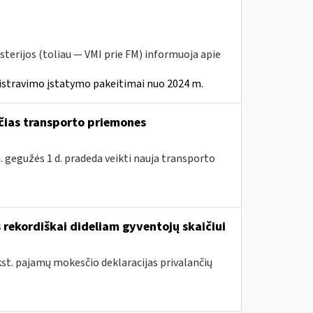
sterijos (toliau ― VMI prie FM) informuoja apie
istravimo įstatymo pakeitimai nuo 2024 m.
nčias transporto priemones
. gegužės 1 d. pradeda veikti nauja transporto
rekordiškai dideliam gyventojų skaičiui
kst. pajamų mokesčio deklaracijas privalančių