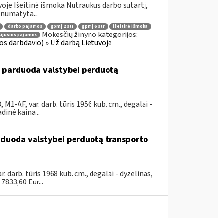
oje Išeitinė išmoka Nutraukus darbo sutartį,
numatyta...
darbo pajamos
gpmį 2 str
gpmį 6 str
išeitinė išmoka
Mokesčių žinyno kategorijos:
sijusios pajamos
s darbdavio) » Už darbą Lietuvoje
u parduoda valstybei perduotą
-AF, var. darb. tūris 1956 kub. cm., degalai -
inė kaina...
arduoda valstybei perduotą transporto
arb. tūris 1968 kub. cm., degalai - dyzelinas,
833,60 Eur...