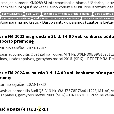
tracijos numeris KM0289 Ši informacija skelbiama: Už darbą Lietuv
stam darbuotojui išmokėta Darbo kodekse ar kituose įstatymuose 
nekonkuravimas
gpmį 22 str
su darbo santykiais susijusios pajamos
darbo santykiai
bo sutarties nutraukimo
darbo sutarties galiojimo laikotarpiu
su darbo santykiais nesu
tojų pajamų mokestis » Darbo santykių pajamos (gautos iš Lietuvo
prie FM 2023 m. gruodžio 21 d. 14.00 val. konkurso būd
sporto priemonę
urinio sąrašas
2023-12-07
asis automobilis Opel Zafira Tourer, VIN Nr. W0LPD9EB9G1075123, M1
inas, juodos spalvos, gamybos metai 2016. (SDK) – PTPEPMRA. Prad
prie FM 2024 m. sausio 3 d. 14.00 val. konkurso būdu p
monę:
urinio sąrašas
2023-12-12
asis automobilis Audi Q5, VIN Nr. WAUZZZ8R7AA041223, M1-AC, var. d
s spalvos, gamybos metai 2009. (SDK) – HNTPANFE. Pradinė kaina 7
sčio bazė (4 str. 1-
2
d.)