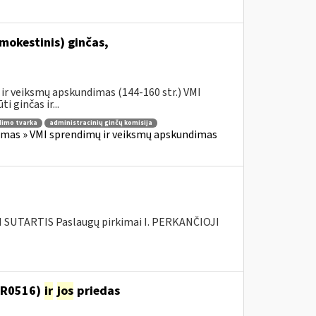
mokestinis) ginčas,
ir veiksmų apskundimas (144-160 str.) VMI
 ginčas ir...
imo tvarka
administracinių ginčų komisija
imas » VMI sprendimų ir veiksmų apskundimas
SUTARTIS Paslaugų pirkimai I. PERKANČIOJI
(FR0516)
ir
jos
priedas