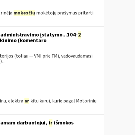
grinėja
mokesčių
mokėtojų prašymus pritarti
administravimo įstatymo...104-
2
škinimo (komentaro
terijos (toliau — VMI prie FM), vadovaudamasi
...
inu, elektra
ar
kitu kuru), kurie pagal Motorinių
žiamam darbuotojui,
ir
išmokos