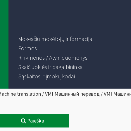
Mokesčių mokėtojų informacija
Formos
Rinkmenos / Atviri duomenys
Skaičiuoklės ir pagalbininkai
Sąskaitos ir įmokų kodai
Machine translation / VMI Машинный перевод / VMI Машин
Paieška