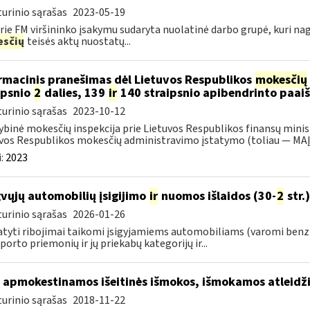
urinio sąrašas
2023-05-19
rie FM viršininko įsakymu sudaryta nuolatinė darbo grupė, kuri na
sčių
teisės aktų nuostatų...
rmacinis pranešimas dėl Lietuvos Respublikos
mokesčių
ipsnio
2
dalies, 139
ir
140 straipsnio apibendrinto paai
urinio sąrašas
2023-10-12
ybinė mokesčių inspekcija prie Lietuvos Respublikos finansų minis
vos Respublikos mokesčių administravimo įstatymo (toliau — MAĮ)
:
2023
vųjų automobilių įsigijimo
ir
nuomos išlaidos (30-
2
str.)
urinio sąrašas
2026-01-26
tyti ribojimai taikomi įsigyjamiems automobiliams (varomi benz
porto priemonių ir jų priekabų kategorijų ir...
 apmokestinamos išeitinės išmokos, išmokamos atleid
urinio sąrašas
2018-11-22