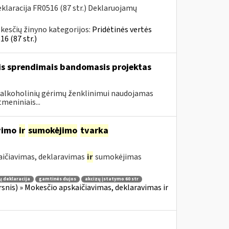
laracija FR0516 (87 str.) Deklaruojamų
kesčių žinyno kategorijos:
Pridėtinės vertės
6 (87 str.)
is sprendimais bandomasis projektas
is alkoholinių gėrimų ženklinimui naudojamas
meniniais...
avimo
ir
sumokėjimo
tvarka
aičiavimas, deklaravimas
ir
sumokėjimas
ų deklaracija
gamtinės dujos
akcizų įstatymo 60 str
irsnis) » Mokesčio apskaičiavimas, deklaravimas ir