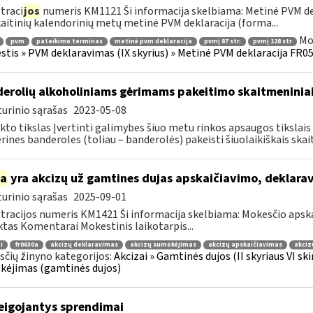
traci
jos
numeris KM1121 Ši informacija skelbiama: Metinė PVM dek
aitinių kalendorinių metų metinė PVM deklaracija (forma...
Mo
pvm
pateikimo terminas
metinė pvm deklaracija
pvmį 87 str.
pvmį 128 str
tis » PVM deklaravimas (IX skyrius) » Metinė PVM deklaracija FR051
erolių alkoholiniams gėrimams pakeitimo skaitmeninia
urinio sąrašas
2023-05-08
kto tikslas Įvertinti galimybes šiuo metu rinkos apsaugos tiksla
rines banderoles (toliau – banderolės) pakeisti šiuolaikiškais skait
ia
yra akcizų už gamtines dujas apskaičiavimo, deklar
urinio sąrašas
2025-09-01
tracijos numeris KM1421 Ši informacija skelbiama: Mokesčio apsk
tas Komentarai Mokestinis laikotarpis...
i
fr0630a
akcizų deklaravimas
akcizų sumokėjimas
akcizų apskaičiavimas
akciz
čių žinyno kategorijos:
Akcizai » Gamtinės dujos (II skyriaus VI sk
ėjimas (gamtinės dujos)
eigojantys sprendimai