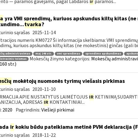
ento — paramos gavėjams, pagal Labdaros
ir
paramos...
ia
yra VMI sprendimų, kuriuos apskundus kiltų kitas (ne 
undimo...
tvarka
?
urinio sąrašas
2025-11-14
tracijos numeris KM0727 Ši informacija skelbiama: VMI sprendimų 
dimų, kuriuos apskundus kiltų kitas (ne mokestinis) ginčas (gali būti
čių administravimas
maį 146 str.
vmi sprendimas
sprendimo apskundimas
apskund
Mokesčių žinyno kategorijos:
Mokesčių administrav
stracinis teismas
160 str.)
sčių
mokėtojų nuomonės tyrimų viešasis pirkimas
urinio sąrašas
2020-11-10
RMACIJA APIE NUSTATYTUS LAIMĖTOJUS
IR
KETINIMĄ SUDARYTI 
NIZACIJA, ADRESAS
IR
KONTAKTINIAI...
:
2020
Pagrindinis:
Viešieji pirkimai
kada
ir
kokiu būdu pateikiama metinė PVM deklaracija 
urinio sąrašas
2018-11-22