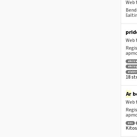
Web t
Bendr
šalti
prid
Web t
Regis
apmok
akciza
akcizų
elekt
18 str
Ar
be
Web t
Regis
apmok
oss
Kitos