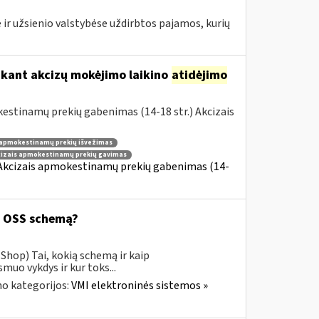
 ir užsienio valstybėse uždirbtos pajamos, kurių
ikant akcizų mokėjimo laikino
atidėjimo
estinamų prekių gabenimas (14-18 str.) Akcizais
 apmokestinamų prekių išvežimas
cizais apmokestinamų prekių gavimas
 Akcizais apmokestinamų prekių gabenimas (14-
ą OSS schemą?
Shop) Tai, kokią schemą ir kaip
uo vykdys ir kur toks...
o kategorijos:
VMI elektroninės sistemos »