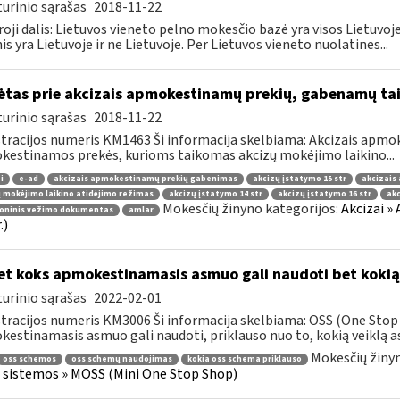
urinio sąrašas
2018-11-22
oji dalis: Lietuvos vieneto pelno mokesčio bazė yra visos Lietuvoje
nis yra Lietuvoje ir ne Lietuvoje. Per Lietuvos vieneto nuolatines...
ėtas prie akcizais apmokestinamų prekių, gabenamų ta
urinio sąrašas
2018-11-22
tracijos numeris KM1463 Ši informacija skelbiama: Akcizais apmok
estinamos prekės, kurioms taikomas akcizų mokėjimo laikino...
i
e-ad
akcizais apmokestinamų prekių gabenimas
akcizų įstatymo 15 str
akcizais
 mokėjimo laikino atidėjimo režimas
akcizų įstatymo 14 str
akcizų įstatymo 16 str
ak
Mokesčių žinyno kategorijos:
Akcizai »
roninis vežimo dokumentas
amlar
.)
t koks apmokestinamasis asmuo gali naudoti bet koki
urinio sąrašas
2022-02-01
tracijos numeris KM3006 Ši informacija skelbiama: OSS (One Stop 
estinamasis asmuo gali naudoti, priklauso nuo to, kokią veiklą asm
Mokesčių žinyn
oss schemos
oss schemų naudojimas
kokia oss schema priklauso
 sistemos » MOSS (Mini One Stop Shop)