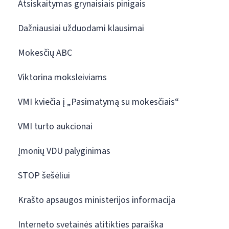
Atsiskaitymas grynaisiais pinigais
Dažniausiai užduodami klausimai
Mokesčių ABC
Viktorina moksleiviams
VMI kviečia į „Pasimatymą su mokesčiais“
VMI turto aukcionai
Įmonių VDU palyginimas
STOP šešėliui
Krašto apsaugos ministerijos informacija
Interneto svetainės atitikties paraiška