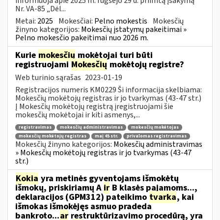
informuoja apie 2025 m. rugsėjo 29 d. priimtą įsakymą
Nr. VA-85 „Dėl...
Metai:
2025
Mokesčiai:
Pelno mokestis
Mokesčių
žinyno kategorijos:
Mokesčių įstatymų pakeitimai »
Pelno mokesčio pakeitimai nuo 2026 m.
Kurie
mokesčių
mokėtojai turi būti
registruojami
Mokesčių
mokėtojų registre?
Web turinio sąrašas
2023-01-19
Registracijos numeris KM0229 Ši informacija skelbiama:
Mokesčių mokėtojų registras ir jo tvarkymas (43-47 str.)
Į Mokesčių mokėtojų registrą įregistruojami šie
mokesčių mokėtojai ir kiti asmenys,...
registravimas
mokesčių administravimas
mokesčių mokėtojas
mokesčių mokėtojų registras
maį 45 str.
privalomas registravimas
Mokesčių žinyno kategorijos:
Mokesčių administravimas
» Mokesčių mokėtojų registras ir jo tvarkymas (43-47
str.)
Kokia
yra metinės gyventojams išmokėtų
išmokų, priskiriamų A
ir
B klasės pajamoms...,
deklaracijos (GPM312) pateikimo
tvarka
, kai
išmokas išmokėjęs asmuo pradeda
bankroto...
ar
restruktūrizavimo procedūrą, yra