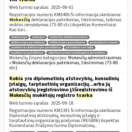
Web turinio sąrašas
2025-08-01
Registracijos numeris KM0406 Ši informacija skelbiama:
Mokesčių
deklaracijos pateikimas, tikslinimas, laikinas
veiklos nevykdymas (73-80 str.) Aspektas Komentarai
Kas turi...
deklaracija
sankcijos
mokesčių administravimas
deklaracijos pateikimas
deklaracijos pasirašymas
pasirašantis asmuo
pavėluotas deklaracijos pateikimas
pateikimas ne laiku
pavėluotas pateikimas
administracinio nusižengimo protokolas
Mokesčių žinyno kategorijos:
Mokesčių administravimas
» Mokesčių deklaracijos pateikimas, tikslinimas (73-80
str.)
Kokia
yra diplomatinių atstovybių, konsulinių
įstaigų, tarptautinių organizacijų...arba jų
atstovybių įregistravimo į/išregistravimo iš
Mokesčių
mokėtojų registro
tvarka
Web turinio sąrašas
2025-09-18
Registracijos numeris KM1391 Ši informacija skelbiama:
Diplomatinių atstovybių, konsulinių įstaigų ir
tarptautinių organizacijų prašymas (REG806) Aspektas
Komentaras Prašymo forma Diplomatinių...