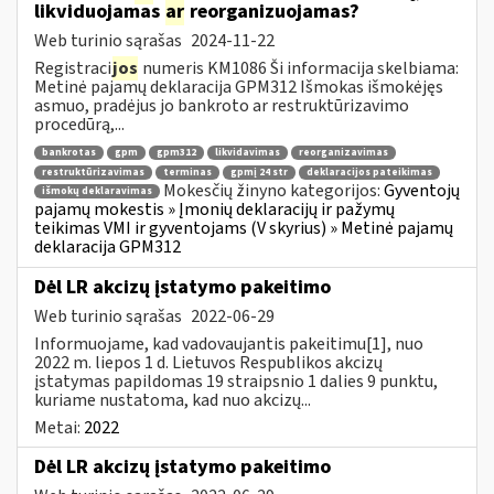
likviduojamas
ar
reorganizuojamas?
Web turinio sąrašas
2024-11-22
Registraci
jos
numeris KM1086 Ši informacija skelbiama:
Metinė pajamų deklaracija GPM312 Išmokas išmokėjęs
asmuo, pradėjus jo bankroto ar restruktūrizavimo
procedūrą,...
bankrotas
gpm
gpm312
likvidavimas
reorganizavimas
restruktūrizavimas
terminas
gpmį 24 str
deklaracijos pateikimas
Mokesčių žinyno kategorijos:
Gyventojų
išmokų deklaravimas
pajamų mokestis » Įmonių deklaracijų ir pažymų
teikimas VMI ir gyventojams (V skyrius) » Metinė pajamų
deklaracija GPM312
Dėl LR akcizų įstatymo pakeitimo
Web turinio sąrašas
2022-06-29
Informuojame, kad vadovaujantis pakeitimu[1], nuo
2022 m. liepos 1 d. Lietuvos Respublikos akcizų
įstatymas papildomas 19 straipsnio 1 dalies 9 punktu,
kuriame nustatoma, kad nuo akcizų...
Metai:
2022
Dėl LR akcizų įstatymo pakeitimo