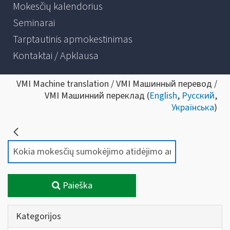
Mokesčių kalendorius
Seminarai
Tarptautinis apmokestinimas
Kontaktai / Apklausa
VMI Machine translation / VMI Машинный перевод /
VMI Машинний переклад (
English
,
Русский
,
Українська
)
Paieška
Kategorijos