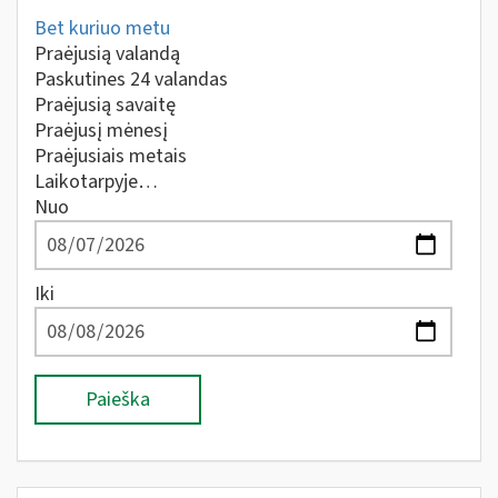
Bet kuriuo metu
Praėjusią valandą
Paskutines 24 valandas
Praėjusią savaitę
Praėjusį mėnesį
Praėjusiais metais
Laikotarpyje…
Nuo
Iki
Paieška