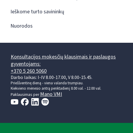
Ieškome turto savininkų
Nuorodos
Konsultacijos mokesčių klausimais ir paslaugos
gyventojams:
+370 5 260 5060
Darbo laikas: I-IV 8.00-17.00, V 8.00-15.45.
Prieššventinę dieną - viena valanda trumpiau.
Kiekvieno mėnesio antrą penktadienį 8.00 val. - 12.00 val.
Mano VMI
Paklausimas per