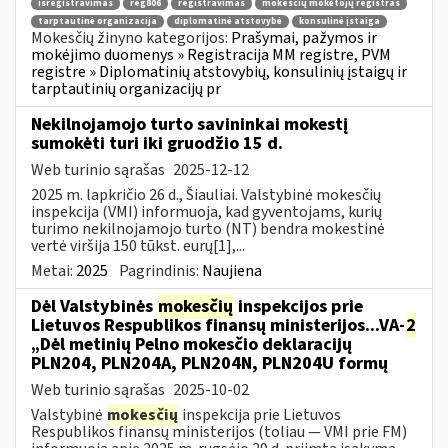
išregistravimas
reg806
registravimas
mokesčių mokėtojų registras
tarptautinė organizacija
diplomatinė atstovybė
konsulinė įstaiga
Mokesčių žinyno kategorijos:
Prašymai, pažymos ir
mokėjimo duomenys » Registracija MM registre, PVM
registre » Diplomatinių atstovybių, konsulinių įstaigų ir
tarptautinių organizacijų pr
Nekilnojamojo turto savininkai mokestį
sumokėti turi iki gruodžio 15 d.
Web turinio sąrašas
2025-12-12
2025 m. lapkričio 26 d., Šiauliai. Valstybinė mokesčių
inspekcija (VMI) informuoja, kad gyventojams, kurių
turimo nekilnojamojo turto (NT) bendra mokestinė
vertė viršija 150 tūkst. eurų[1],...
Metai:
2025
Pagrindinis:
Naujiena
Dėl Valstybinės
mokesčių
inspekcijos prie
Lietuvos Respublikos finansų ministerijos...VA-
2
„Dėl metinių Pelno mokesčio deklaracijų
PLN204, PLN204A, PLN204N, PLN204U formų
Web turinio sąrašas
2025-10-02
Valstybinė
mokesčių
inspekcija prie Lietuvos
Respublikos finansų ministerijos (toliau — VMI prie FM)