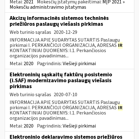
Metai:
2021
Mokesčių įstatymų pakeitimai:
MĮP 2021 »
Mokesčiu administravimo įstatymas
Akcizų informacinės sistemos techninės
priežiūros paslaugų viešasis pirkimas
Web turinio sąrašas
2020-12-29
INFORMACIJA APIE SUDARYTAS SUTARTIS Paslaugų
pirkimai I. PERKANČIOJI ORGANIZACIJA, ADRESAS
IR
KONTAKTINIAI DUOMENYS: I.1. Perkančiosios
organizacijos pavadinimas...
Metai:
2020
Pagrindinis:
Viešieji pirkimai
Elektroninių sąskaitų faktūrų posistemio
(i.SAF) modernizavimo paslaugų viešasis
pirkimas
Web turinio sąrašas
2020-07-10
INFORMACIJA APIE SUDARYTAS SUTARTIS Paslaugų
pirkimai I. PERKANČIOJI ORGANIZACIJA, ADRESAS
IR
KONTAKTINIAI DUOMENYS: I.1. Perkančiosios
organizacijos pavadinimas...
Metai:
2020
Pagrindinis:
Viešieji pirkimai
Elektroninio deklaravimo sistemos priežiūros