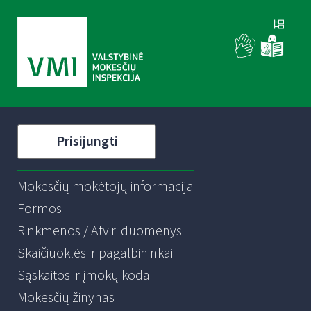
Prisijungti
Mokesčių mokėtojų informacija
Formos
Rinkmenos / Atviri duomenys
Skaičiuoklės ir pagalbininkai
Sąskaitos ir įmokų kodai
Mokesčių žinynas