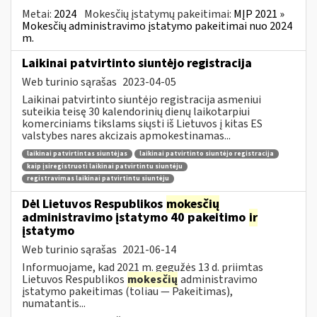
Metai:
2024
Mokesčių įstatymų pakeitimai:
MĮP 2021 »
Mokesčių administravimo įstatymo pakeitimai nuo 2024
m.
Laikinai patvirtinto siuntėjo registracija
Web turinio sąrašas
2023-04-05
Laikinai patvirtinto siuntėjo registracija asmeniui
suteikia teisę 30 kalendorinių dienų laikotarpiui
komerciniams tikslams siųsti iš Lietuvos į kitas ES
valstybes nares akcizais apmokestinamas...
laikinai patvirtintas siuntėjas
laikinai patvirtinto siuntėjo registracija
kaip įsiregistruoti laikinai patvirtintu siuntėju
registravimas laikinai patvirtintu siuntėju
Dėl Lietuvos Respublikos
mokesčių
administravimo įstatymo 40 pakeitimo
ir
įstatymo
Web turinio sąrašas
2021-06-14
Informuojame, kad 2021 m. gegužės 13 d. priimtas
Lietuvos Respublikos
mokesčių
administravimo
įstatymo pakeitimas (toliau — Pakeitimas),
numatantis...