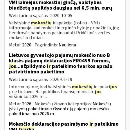
VMI laimėjus mokestinį ginčą, valstybės
biudžetą papildys daugiau nei 6,5 mln. eurų
Web turinio sąrašas
2020-10-05
Valstybinė
mokesčių
inspekcija (toliau – VMI)
informuoja, kad mokestinio ginčo byloje pripažinta, jog
bendrovės bandymas pasinaudoti Pridėtinės vertės
mokesčio (toliau –...
Metai:
2020
Pagrindinis:
Naujiena
Lietuvos gyventojo pajamų mokesčio nuo B
klasės pajamų deklaracijos FR0459 formos,
jos
...užpildymo
ir
pateikimo tvarkos aprašo
patvirtinimo pakeitimo
Web turinio sąrašas
2026-01-19
Informuojame, kad Valstybinės
mokesčių
inspekci
jos
prie Lietuvos Respublikos finansų ministeri
jos
viršininko 2026 m....
Metai:
2026
Mokesčių žinyno kategorijos:
Mokesčių
įstatymų pakeitimai » Gyventojų pajamų mokesčio
pakeitimai nuo 2026 m.
Mokesčio deklaracijos pasirašymo
ir
pateikimo
VMI
tvarka