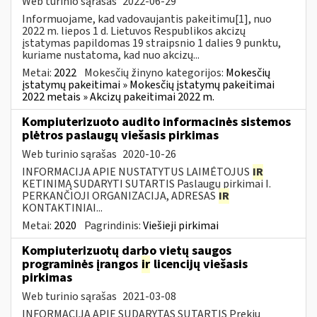
Web turinio sąrašas
2022-06-29
Informuojame, kad vadovaujantis pakeitimu[1], nuo
2022 m. liepos 1 d. Lietuvos Respublikos akcizų
įstatymas papildomas 19 straipsnio 1 dalies 9 punktu,
kuriame nustatoma, kad nuo akcizų...
Metai:
2022
Mokesčių žinyno kategorijos:
Mokesčių
įstatymų pakeitimai » Mokesčių įstatymų pakeitimai
2022 metais » Akcizų pakeitimai 2022 m.
Kompiuterizuoto audito informacinės sistemos
plėtros paslaugų viešasis pirkimas
Web turinio sąrašas
2020-10-26
INFORMACIJA APIE NUSTATYTUS LAIMĖTOJUS
IR
KETINIMĄ SUDARYTI SUTARTIS Paslaugų pirkimai I.
PERKANČIOJI ORGANIZACIJA, ADRESAS
IR
KONTAKTINIAI...
Metai:
2020
Pagrindinis:
Viešieji pirkimai
Kompiuterizuotų darbo vietų saugos
programinės įrangos
ir
licencijų viešasis
pirkimas
Web turinio sąrašas
2021-03-08
INFORMACIJA APIE SUDARYTAS SUTARTIS Prekių