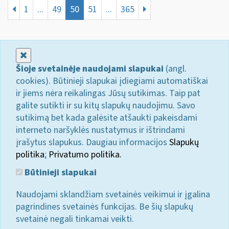
1
...
49
50
51
...
365
Uždaryti
Šioje svetainėje naudojami slapukai
(angl.
cookies). Būtinieji slapukai įdiegiami automatiškai
ir jiems nėra reikalingas Jūsų sutikimas. Taip pat
galite sutikti ir su kitų slapukų naudojimu. Savo
sutikimą bet kada galėsite atšaukti pakeisdami
interneto naršyklės nustatymus ir ištrindami
įrašytus slapukus. Daugiau informacijos
Slapukų
politika
;
Privatumo politika.
Būtinieji slapukai
Naudojami sklandžiam svetainės veikimui ir įgalina
pagrindines svetainės funkcijas. Be šių slapukų
svetainė negali tinkamai veikti.