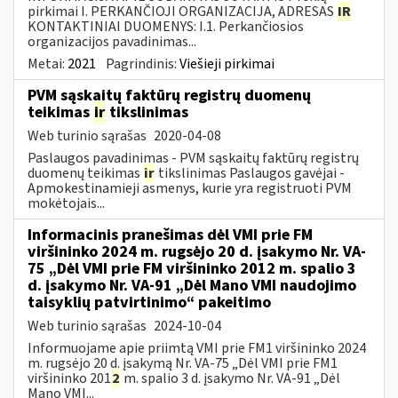
pirkimai I. PERKANČIOJI ORGANIZACIJA, ADRESAS
IR
KONTAKTINIAI DUOMENYS: I.1. Perkančiosios
organizacijos pavadinimas...
Metai:
2021
Pagrindinis:
Viešieji pirkimai
PVM sąskaitų faktūrų registrų duomenų
teikimas
ir
tikslinimas
Web turinio sąrašas
2020-04-08
Paslaugos pavadinimas - PVM sąskaitų faktūrų registrų
duomenų teikimas
ir
tikslinimas Paslaugos gavėjai -
Apmokestinamieji asmenys, kurie yra registruoti PVM
mokėtojais...
Informacinis pranešimas dėl VMI prie FM
viršininko 2024 m. rugsėjo 20 d. įsakymo Nr. VA-
75 „Dėl VMI prie FM viršininko 2012 m. spalio 3
d. įsakymo Nr. VA-91 „Dėl Mano VMI naudojimo
taisyklių patvirtinimo“ pakeitimo
Web turinio sąrašas
2024-10-04
Informuojame apie priimtą VMI prie FM1 viršininko 2024
m. rugsėjo 20 d. įsakymą Nr. VA-75 „Dėl VMI prie FM1
viršininko 201
2
m. spalio 3 d. įsakymo Nr. VA-91 „Dėl
Mano VMI...