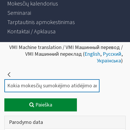
Mokesčių kalendorius
Seminarai
Tarptautinis apmokestinimas
Kontaktai / Apklausa
VMI Machine translation / VMI Машинный перевод /
VMI Машинний переклад (
English
,
Русский
,
Українська
)
Paieška
Parodymo data