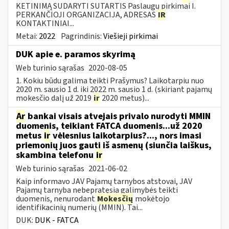
KETINIMĄ SUDARYTI SUTARTIS Paslaugų pirkimai I.
PERKANČIOJI ORGANIZACIJA, ADRESAS
IR
KONTAKTINIAI...
Metai:
2022
Pagrindinis:
Viešieji pirkimai
DUK apie e. paramos skyrimą
Web turinio sąrašas
2020-08-05
1. Kokiu būdu galima teikti Prašymus? Laikotarpiu nuo
2020 m. sausio 1 d. iki 2022 m. sausio 1 d. (skiriant pajamų
mokesčio dalį už 2019
ir
2020 metus)...
Ar
bankai visais atvejais privalo nurodyti MMIN
duomenis, teikiant FATCA duomenis...už 2020
metus
ir
vėlesnius laikotarpius?..., nors imasi
priemonių juos gauti iš asmenų (siunčia laiškus,
skambina telefonu
ir
Web turinio sąrašas
2021-06-02
Kaip informavo JAV Pajamų tarnybos atstovai, JAV
Pajamų tarnyba nebepratęsia galimybės teikti
duomenis, nenurodant
Mokesčių
mokėtojo
identifikacinių numerių (MMIN). Tai...
DUK:
DUK - FATCA