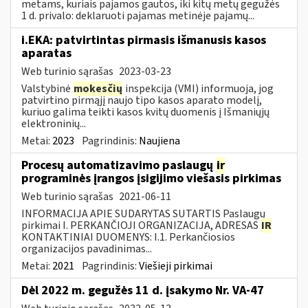
metams, kuriais pajamos gautos, iki kitų metų gegužės
1 d. privalo: deklaruoti pajamas metinėje pajamų...
i.EKA: patvirtintas pirmasis išmanusis kasos
aparatas
Web turinio sąrašas
2023-03-23
Valstybinė
mokesčių
inspekcija (VMI) informuoja, jog
patvirtino pirmąjį naujo tipo kasos aparato modelį,
kuriuo galima teikti kasos kvitų duomenis į Išmaniųjų
elektroninių...
Metai:
2023
Pagrindinis:
Naujiena
Procesų automatizavimo paslaugų
ir
programinės įrangos įsigijimo viešasis pirkimas
Web turinio sąrašas
2021-06-11
INFORMACIJA APIE SUDARYTAS SUTARTIS Paslaugų
pirkimai I. PERKANČIOJI ORGANIZACIJA, ADRESAS
IR
KONTAKTINIAI DUOMENYS: I.1. Perkančiosios
organizacijos pavadinimas...
Metai:
2021
Pagrindinis:
Viešieji pirkimai
Dėl 2022 m. gegužės 11 d. įsakymo Nr. VA-47