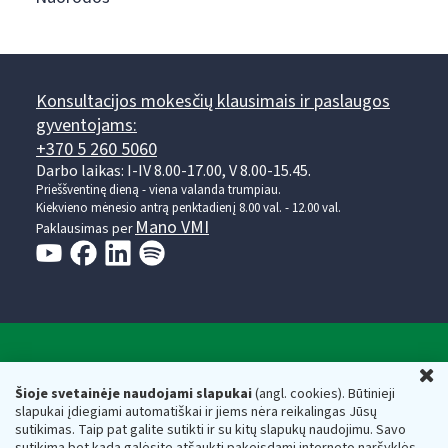
Konsultacijos mokesčių klausimais ir paslaugos
gyventojams:
+370 5 260 5060
Darbo laikas: I-IV 8.00-17.00, V 8.00-15.45.
Prieššventinę dieną - viena valanda trumpiau.
Kiekvieno mėnesio antrą penktadienį 8.00 val. - 12.00 val.
Mano VMI
Paklausimas per
Valstybinė mokesčių inspekcija prie Lietuvos
U
Respublikos finansų ministerijos
Šioje svetainėje naudojami slapukai
(angl. cookies). Būtinieji
slapukai įdiegiami automatiškai ir jiems nėra reikalingas Jūsų
Biudžetinė įstaiga. Juridinio asmens kodas — 188659752,
sutikimas. Taip pat galite sutikti ir su kitų slapukų naudojimu. Savo
adresas: Vasario 16-osios g. 14, 01107 Vilnius, Lietuva, el.paštas:
sutikimą bet kada galėsite atšaukti pakeisdami interneto naršyklės