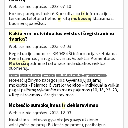
Web turinio sąrašas
2023-07-10
Kokios pareigos laukia? Konsultacijų
ir
informacijos
teikimas telefonu Pelno
ir
kitų
mokesčių
klausimais.
Duomenų paieška...
Kokia
yra individualios veiklos išregistravimo
tvarka
?
Web turinio sąrašas
2025-02-03
Registracijos numeris KM0484 Ši informacija skelbiama:
Registravimas / išregistravimas Aspektas Komentaras
Mokesčių
administratoriaus individualios veiklos
duomenų...
gpm
nutraukimas
reg812
individuali veikla
gpmį 35 str 2 d
Mokesčių žinyno kategorijos:
Gyventojų pajamų
mokestis » Pajamos iš verslo/ veiklos » Individualią veiklą
pagal pažymą vykdančio asmens pajamos (10, 18, 22, 23,
» Registravimas / išregistravimas
Mokesčio sumokėjimas
ir
deklaravimas
Web turinio sąrašas
2018-12-03
Nuolatinis Lietuvos gyventojas gavęs užsienio
valstybėse pajamų (B klasės pajamos), pasibaigus