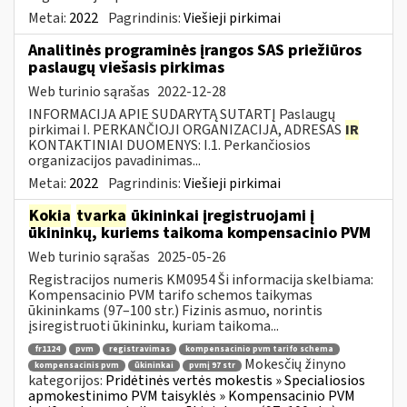
Metai:
2022
Pagrindinis:
Viešieji pirkimai
Analitinės programinės įrangos SAS priežiūros
paslaugų viešasis pirkimas
Web turinio sąrašas
2022-12-28
INFORMACIJA APIE SUDARYTĄ SUTARTĮ Paslaugų
pirkimai I. PERKANČIOJI ORGANIZACIJA, ADRESAS
IR
KONTAKTINIAI DUOMENYS: I.1. Perkančiosios
organizacijos pavadinimas...
Metai:
2022
Pagrindinis:
Viešieji pirkimai
Kokia
tvarka
ūkininkai įregistruojami į
ūkininkų, kuriems taikoma kompensacinio PVM
Web turinio sąrašas
2025-05-26
Registracijos numeris KM0954 Ši informacija skelbiama:
Kompensacinio PVM tarifo schemos taikymas
ūkininkams (97–100 str.) Fizinis asmuo, norintis
įsiregistruoti ūkininku, kuriam taikoma...
fr1124
pvm
registravimas
kompensacinio pvm tarifo schema
Mokesčių žinyno
kompensacinis pvm
ūkininkai
pvmį 97 str
kategorijos:
Pridėtinės vertės mokestis » Specialiosios
apmokestinimo PVM taisyklės » Kompensacinio PVM