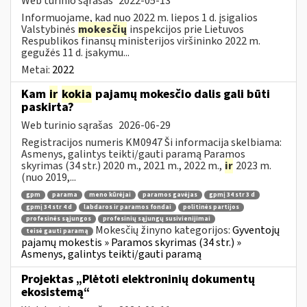
Web turinio sąrašas
2022-05-13
Informuojame, kad nuo 2022 m. liepos 1 d. įsigalios
Valstybinės
mokesčių
inspekcijos prie Lietuvos
Respublikos finansų ministerijos viršininko 2022 m.
gegužės 11 d. įsakymu...
Metai:
2022
Kam
ir
kokia
pajamų mokesčio dalis gali būti
paskirta?
Web turinio sąrašas
2026-06-29
Registracijos numeris KM0947 Ši informacija skelbiama:
Asmenys, galintys teikti/gauti paramą Paramos
skyrimas (34 str.) 2020 m., 2021 m., 2022 m.,
ir
2023 m.
(nuo 2019,...
gpm
parama
meno kūrėjai
paramos gavėjas
gpmį 34 str 3 d
gpmį 34 str 4 d
labdaros ir paramos fondai
politinės partijos
profesinės sąjungos
profesinių sąjungų susivienijimai
Mokesčių žinyno kategorijos:
Gyventojų
teisė gauti paramą
pajamų mokestis » Paramos skyrimas (34 str.) »
Asmenys, galintys teikti/gauti paramą
Projektas „Plėtoti elektroninių dokumentų
ekosistemą“