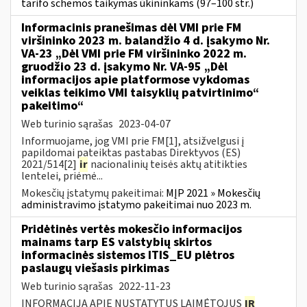
tarifo schemos taikymas ūkininkams (97–100 str.)
Informacinis pranešimas dėl VMI prie FM
viršininko 2023 m. balandžio 4 d. įsakymo Nr.
VA-23 „Dėl VMI prie FM viršininko 2022 m.
gruodžio 23 d. įsakymo Nr. VA-95 „Dėl
informacijos apie platformose vykdomas
veiklas teikimo VMI taisyklių patvirtinimo“
pakeitimo“
Web turinio sąrašas
2023-04-07
Informuojame, jog VMI prie FM[1], atsižvelgusi į
papildomai pateiktas pastabas Direktyvos (ES)
2021/514[2]
ir
nacionalinių teisės aktų atitikties
lentelei, priėmė...
Mokesčių įstatymų pakeitimai:
MĮP 2021 » Mokesčių
administravimo įstatymo pakeitimai nuo 2023 m.
Pridėtinės vertės mokesčio informacijos
mainams tarp ES valstybių skirtos
informacinės sistemos ITIS_EU plėtros
paslaugų viešasis pirkimas
Web turinio sąrašas
2022-11-23
INFORMACIJA APIE NUSTATYTUS LAIMĖTOJUS
IR