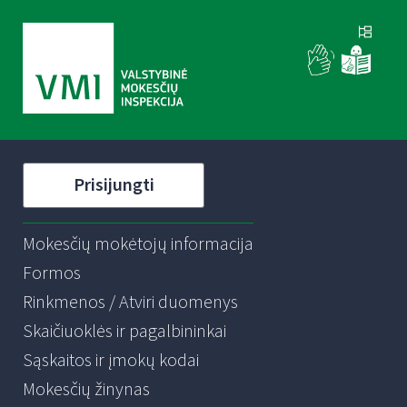
Prisijungti
Mokesčių mokėtojų informacija
Formos
Rinkmenos / Atviri duomenys
Skaičiuoklės ir pagalbininkai
Sąskaitos ir įmokų kodai
Mokesčių žinynas