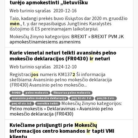
turėjo apmokestinti „lietuvišku
Web turinio sąrašas
2020-12-16
Taip, kadangi prekės buvo išsiųstos dar 2020 m. gruodžio
mėn
., t. y. dar nepasibaigus Jungtinės Karalystės
išstojimo iš ES pereinamajam laikotarpiui.
Mokesčių žinyno kategorijos:
BREXIT » BREXIT PVM JK
apmokestinamiesiems asmenims
Kurie vienetai neturi teikti avansinės pelno
mokesčio deklaracijos (FR0430)
ir
neturi
Web turinio sąrašas
2024-12-10
Registraci
jos
numeris KM137
2
Ši informacija
skelbiama: Avansinio pelno mokesčio deklaracija
(FR0430) Avansinio pelno mokesčio...
fr0430
pelno mokestis
fiksuotas pelno mokestis
avansinio pelno mokesčio deklaracija
pmį 51 str. 3 d.
pmį 38-2 str.
Mokesčių žinyno kategorijos:
pmį 47 str. 5 d.
nereikia teikti
Pelno mokestis » Deklaravimas » Avansinio pelno
mokesčio deklaracija (FR0430)
Kviečiame prisijungti prie
Mokesčių
informacijos centro komandos
ir
tapti VMI
klientų