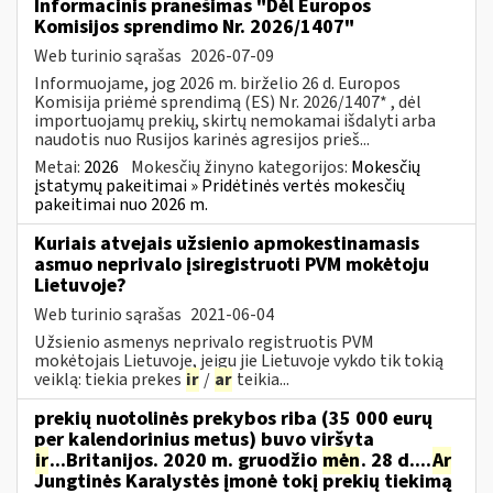
Informacinis pranešimas "Dėl Europos
Komisijos sprendimo Nr. 2026/1407"
Web turinio sąrašas
2026-07-09
Informuojame, jog 2026 m. birželio 26 d. Europos
Komisija priėmė sprendimą (ES) Nr. 2026/1407* , dėl
importuojamų prekių, skirtų nemokamai išdalyti arba
naudotis nuo Rusijos karinės agresijos prieš...
Metai:
2026
Mokesčių žinyno kategorijos:
Mokesčių
įstatymų pakeitimai » Pridėtinės vertės mokesčių
pakeitimai nuo 2026 m.
Kuriais atvejais užsienio apmokestinamasis
asmuo neprivalo įsiregistruoti PVM mokėtoju
Lietuvoje?
Web turinio sąrašas
2021-06-04
Užsienio asmenys neprivalo registruotis PVM
mokėtojais Lietuvoje, jeigu jie Lietuvoje vykdo tik tokią
veiklą: tiekia prekes
ir
/
ar
teikia...
prekių nuotolinės prekybos riba (35 000 eurų
per kalendorinius metus) buvo viršyta
ir
...Britanijos. 2020 m. gruodžio
mėn
. 28 d....
Ar
Jungtinės Karalystės įmonė tokį prekių tiekimą