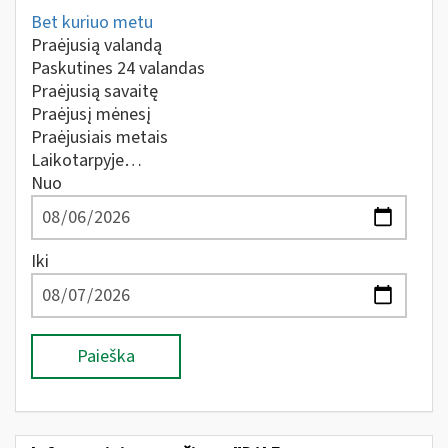
Bet kuriuo metu
Praėjusią valandą
Paskutines 24 valandas
Praėjusią savaitę
Praėjusį mėnesį
Praėjusiais metais
Laikotarpyje…
Nuo
Iki
Paieška