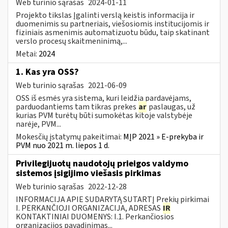
Web turinio sąrašas
2024-01-11
Projekto tikslas Įgalinti verslą keistis informacija ir
duomenimis su partneriais, viešosiomis institucijomis ir
fiziniais asmenimis automatizuotu būdu, taip skatinant
verslo procesų skaitmeninimą,...
Metai:
2024
1. Kas yra OSS?
Web turinio sąrašas
2021-06-09
OSS iš esmės yra sistema, kuri leidžia pardavėjams,
parduodantiems tam tikras prekes
ar
paslaugas, už
kurias PVM turėtų būti sumokėtas kitoje valstybėje
narėje, PVM...
Mokesčių įstatymų pakeitimai:
MĮP 2021 » E-prekyba ir
PVM nuo 2021 m. liepos 1 d.
Privilegijuotų naudotojų prieigos valdymo
sistemos įsigijimo viešasis pirkimas
Web turinio sąrašas
2022-12-28
INFORMACIJA APIE SUDARYTĄ SUTARTĮ Prekių pirkimai
I. PERKANČIOJI ORGANIZACIJA, ADRESAS
IR
KONTAKTINIAI DUOMENYS: I.1. Perkančiosios
organizacijos pavadinimas...