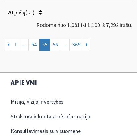
20 Įrašų(-ai)
Rodoma nuo 1,081 iki 1,100 iš 7,292 irašų.
1
...
54
55
56
...
365
APIE VMI
Misija, Vizija ir Vertybės
Struktūra ir kontaktinė informacija
Konsultavimasis su visuomene