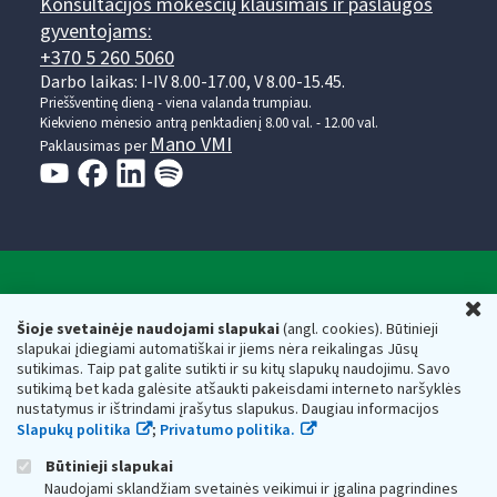
Konsultacijos mokesčių klausimais ir paslaugos
gyventojams:
+370 5 260 5060
Darbo laikas: I-IV 8.00-17.00, V 8.00-15.45.
Prieššventinę dieną - viena valanda trumpiau.
Kiekvieno mėnesio antrą penktadienį 8.00 val. - 12.00 val.
Mano VMI
Paklausimas per
Valstybinė mokesčių inspekcija prie Lietuvos
U
Respublikos finansų ministerijos
Šioje svetainėje naudojami slapukai
(angl. cookies). Būtinieji
slapukai įdiegiami automatiškai ir jiems nėra reikalingas Jūsų
Biudžetinė įstaiga. Juridinio asmens kodas — 188659752,
sutikimas. Taip pat galite sutikti ir su kitų slapukų naudojimu. Savo
adresas: Vasario 16-osios g. 14, 01107 Vilnius, Lietuva, el.paštas:
sutikimą bet kada galėsite atšaukti pakeisdami interneto naršyklės
vmi@vmi.lt
, E. pristatymo dėžutės adresas 188659752
nustatymus ir ištrindami įrašytus slapukus. Daugiau informacijos
Duomenys apie Valstybinę mokesčių inspekciją prie Lietuvos
Slapukų politika
;
Privatumo politika.
Respublikos finansų ministerijos kaupiami ir saugomi Juridinių
asmenų registre
Būtinieji slapukai
Naudojami sklandžiam svetainės veikimui ir įgalina pagrindines