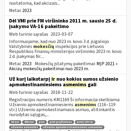
nustatoma, kad akcizais...
Metai:
2023
Dėl VMI prie FM viršininko 2011 m. sausio 25 d.
įsakymo VA-16 pakeitimo
Web turinio sąrašas
2023-03-07
Informuojame, kad nuo 2023 m. kovo 3 d. įsigaliojo
Valstybinės
mokesčių
inspekcijos prie Lietuvos
Respublikos finansų ministerijos viršininko 2023 m. kovo
2 d. įsakymas Nr....
Metai:
2023
Mokesčių įstatymų pakeitimai:
MĮP 2021 »
Akcizų mokesčių pakeitimai nuo 2023 m.
Už kurį laikotarpį
ir
nuo kokios sumos užsienio
apmokestinamiesiems
asmenims
gali
Web turinio sąrašas
2018-11-22
Registracijos numeris KM1169 Ši informacija skelbiama:
Užsienio apmokestinamiesiems
asmenims
(116–119
str.) Užsienio apmokestinamasis asmuo, atitinkantis
nurodytas sąlygas,...
50 eur
400 eur
pvm
pvm grąžinimas
pvmį 119 str
užsienio asmenims
užsienio apmokestinamiesiems asmenims