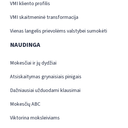
VMI kliento profilis
VMI skaitmeninė transformacija
Vienas langelis prievolėms valstybei sumokėti
NAUDINGA
Mokesčiai ir jų dydžiai
Atsiskaitymas grynaisiais pinigais
Dažniausiai užduodami klausimai
Mokesčių ABC
Viktorina moksleiviams