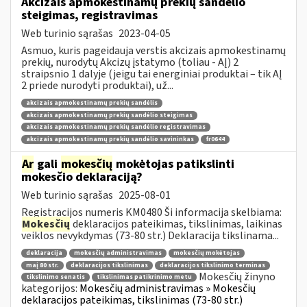
Akcizais apmokestinamų prekių sandėlio
steigimas, registravimas
Web turinio sąrašas
2023-04-05
Asmuo, kuris pageidauja verstis akcizais apmokestinamų
prekių, nurodytų Akcizų įstatymo (toliau - AĮ) 2
straipsnio 1 dalyje (jeigu tai energiniai produktai – tik AĮ
2 priede nurodyti produktai), už...
akcizais apmokestinamų prekių sandėlis
akcizais apmokestinamų prekių sandėlio steigimas
akcizais apmokestinamų prekių sandėlio registravimas
akcizais apmokestinamų prekių sandėlio savininkas
fr0644
Ar
gali
mokesčių
mokėtojas patikslinti
mokesčio deklaraciją?
Web turinio sąrašas
2025-08-01
Registracijos numeris KM0480 Ši informacija skelbiama:
Mokesčių
deklaracijos pateikimas, tikslinimas, laikinas
veiklos nevykdymas (73-80 str.) Deklaracija tikslinama...
deklaracija
mokesčių administravimas
mokesčių mokėtojas
maį 80 str.
deklaracijos tikslinimas
deklaracijos tikslinimo terminas
Mokesčių žinyno
tikslinimo senatis
tikslinimas patikrinimo metu
kategorijos:
Mokesčių administravimas » Mokesčių
deklaracijos pateikimas, tikslinimas (73-80 str.)