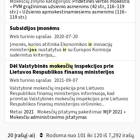
Mokesčių žinyno kategorijos:
Pridėtinės vertės mokestis
» PVM grąžinimas užsienio asmenims (42 str., 116–119
str.) » Užsienio apmokestinamiesiems asmenims (116–
119 str.)
Subsidijos įmonėms
Web turinio sąrašas
2020-07-20
Įmonės, kurios atitinka Ekonomikos
ir
inovacijų
ministeri
jos
nustatytus
ir
su Europos Komisija
suderintus kriterijus,...
Dėl Valstybinės
mokesčių
inspekcijos prie
Lietuvos Respublikos finansų ministerijos
Web turinio sąrašas
2021-09-07
Valstybinė mokesčių inspekcija prie Lietuvos
Respublikos finansų ministerijos informuoja, kad
priimtas Valstybinės mokesčių inspekcijos prie Lietuvos
Respublikos finansų ministerijos viršininko...
Metai:
2021
Mokesčių įstatymų pakeitimai:
MĮP 2021 »
Mokesčiu administravimo įstatymas
20 Įrašų(-ai)
Rodoma nuo 101 iki 120 iš 7,292 irašų.