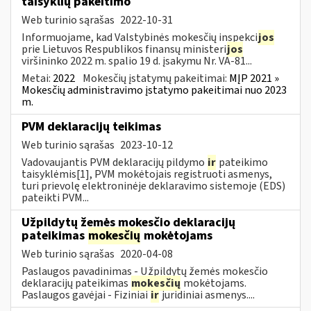
taisyklių pakeitimo
Web turinio sąrašas
2022-10-31
Informuojame, kad Valstybinės mokesčių inspekci
jos
prie Lietuvos Respublikos finansų ministeri
jos
viršininko 2022 m. spalio 19 d. įsakymu Nr. VA-81...
Metai:
2022
Mokesčių įstatymų pakeitimai:
MĮP 2021 »
Mokesčių administravimo įstatymo pakeitimai nuo 2023
m.
PVM deklaracijų teikimas
Web turinio sąrašas
2023-10-12
Vadovaujantis PVM deklaracijų pildymo
ir
pateikimo
taisyklėmis[1], PVM mokėtojais registruoti asmenys,
turi prievolę elektroninėje deklaravimo sistemoje (EDS)
pateikti PVM...
Užpildytų žemės mokesčio deklaracijų
pateikimas
mokesčių
mokėtojams
Web turinio sąrašas
2020-04-08
Paslaugos pavadinimas - Užpildytų žemės mokesčio
deklaracijų pateikimas
mokesčių
mokėtojams.
Paslaugos gavėjai - Fiziniai
ir
juridiniai asmenys....