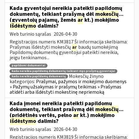
Kada gyventojui nereikia pateikti papildomų
dokumentų, teikiant prašymą dėl
mokesčių
...
(gyventojų pajamų, žemės
ar
kt.) mokėjimo
išdėstymo
dalimis?
Web turinio sąrašas
2026-04-30
Registracijos numeris KM3817 Ši informacija skelbiama:
Prašymas išdėstyti mokesčių
ar
baudų sumokėjimą
Papildomų dokumentų gyventojui pateikti nereikia,
jeigu tenkinamos...
papildomi dokumentai
kada nereikia papildomų dokumentų teikiant mps prašymą gyventojui
Mokesčių žinyno
kada nereikia papildomų dokumentų
kategorijos:
Prašymai, pažymos ir mokėjimo duomenys
» Pažymų užsakymas ir prašymų teikimas » Prašymas
atidėti arba išdėstyti mokestinę nepriemoką
Kada įmonei nereikia pateikti papildomų
dokumentų, teikiant prašymą dėl
mokesčių
...
(pridėtinės vertės, pelno
ar
kt.) mokėjimo
išdėstymo
dalimis?
Web turinio sąrašas
2026-04-30
Registracijos numeris KM3819 Ši informacija skelbiama: