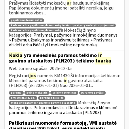
Prašymas išdėstyti mokesčių
ar
baudų sumokėjimą
Papildomų dokumentų įmonei pateikti nereikia, jeigu
tenkinamos visos...
papildomi dokumentai
kada nereikia papildomų dokumentų teikiant prašymą sudaryti mps įmonei
Mokesčių žinyno
kada nereikia papildomų dokumentų
kategorijos:
Prašymai, pažymos ir mokėjimo duomenys
» Pažymų užsakymas ir prašymų teikimas » Prašymas
atidėti arba išdėstyti mokestinę nepriemoką
Kokia
yra mėnesinės paramos teikimo
ir
gavimo ataskaitos (PLN203) teikimo
tvarka
Web turinio sąrašas
2025-12-15
Registraci
jos
numeris KM1430 Ši informacija skelbiama:
Mėnesinė paramos teikimo
ir
gavimo ataskaita
(PLN203) (iki 2026-01-01) Nuo 2026-01-01...
parama
pelno mokestis
teikimo terminas
paramos gavėjai
pmį 50 str. 3 d. 2 p.
paramos teikėjai
Mokesčių žinyno
mėnesinė paramos teikimo ir gavimo ataskaita
kategorijos:
Pelno mokestis » Deklaravimas » Mėnesinė
paramos teikimo ir gavimo ataskaita (PLN203)
Patikrinusi nuomonės formuotoją, VMI nustatė
daugiau nei 200 tūkst. eurų nedeklaruotų