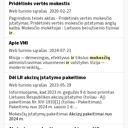
Pridėtinės vertės mokestis
Web turinio sąrašas
2020-02-27
Pagrindinis teisės aktas - Pridėtinės vertės mokesčio
įstatymas. Pridėtinės vertės mokesčio įstatymas anglų
kalba. Mokesčio mokėtojai - Lietuvos bei užsienio fiziniai
ir
...
Apie VMI
Web turinio sąrašas
2024-07-23
Misija — dėmesingas, efektyvus
ir
tikslus
mokesčių
administravimas visuomenei
ir
valstybei. Vizija —
moderni veiklių,...
Dėl LR akcizų įstatymo pakeitimo
Web turinio sąrašas
2023-05-29
Informuojame, kad 2023 m. gegužės 9 d. buvo priimtas
Lietuvos Respublikos akcizų įstatymo (toliau - AĮ)
pakeitimas Nr. XIV-1933[1] (toliau - Pakeitimas).
Pakeitimu nuo 2024 m. sausio 1 d.: ...
Mokesčių įstatymų pakeitimai:
Akcizų pakeitimai nuo
2024 m.