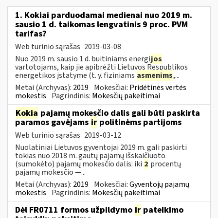
1. Kokiai parduodamai medienai nuo 2019 m.
sausio 1 d. taikomas lengvatinis 9 proc. PVM
tarifas?
Web turinio sąrašas
2019-03-08
Nuo 2019 m. sausio 1 d. buitiniams energi
jos
vartotojams, kaip jie apibrėžti Lietuvos Respublikos
energetikos įstatyme (t. y. fiziniams
asmenims
,...
Metai (Archyvas):
2019
Mokesčiai:
Pridėtinės vertės
mokestis
Pagrindinis:
Mokesčių pakeitimai
Kokia
pajamų mokesčio dalis gali būti paskirta
paramos gavėjams
ir
politinėms partijoms
Web turinio sąrašas
2019-03-12
Nuolatiniai Lietuvos gyventojai 2019 m. gali paskirti
tokias nuo 2018 m. gautų pajamų išskaičiuoto
(sumokėto) pajamų mokesčio dalis: iki
2
procentų
pajamų mokesčio —...
Metai (Archyvas):
2019
Mokesčiai:
Gyventojų pajamų
mokestis
Pagrindinis:
Mokesčių pakeitimai
Dėl FR0711 formos užpildymo
ir
pateikimo