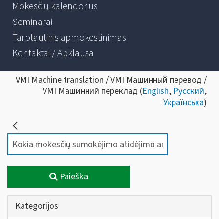
Mokesčių kalendorius
Seminarai
Tarptautinis apmokestinimas
Kontaktai / Apklausa
VMI Machine translation / VMI Машинный перевод /
VMI Машинний переклад (
English
,
Русский
,
Українська
)
Paieška
Kategorijos