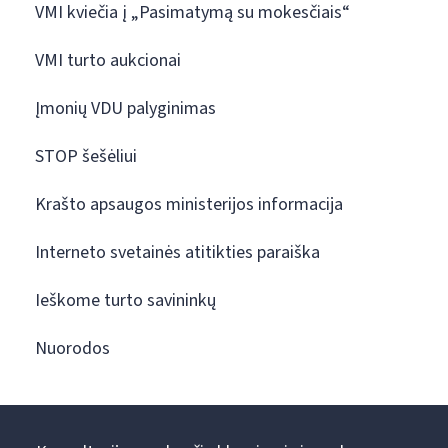
VMI kviečia į „Pasimatymą su mokesčiais“
VMI turto aukcionai
Įmonių VDU palyginimas
STOP šešėliui
Krašto apsaugos ministerijos informacija
Interneto svetainės atitikties paraiška
Ieškome turto savininkų
Nuorodos