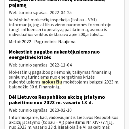
pajamų
Web turinio sąrašas
2022-04-25
Valstybinė mokesčių inspekcija (toliau – VMI)
informuoja, jog atlikus vieno nuomonės formuotojo
(angl. influencer) operatyvų patikrinimą, asmuo iš
individualios veiklos deklaravo apie 200,5 tūkst....
Metai:
2022
Pagrindinis:
Naujiena
Mokestinė pagalba nukentėjusiems nuo
energetinės krizės
Web turinio sąrašas
2022-11-04
Mokestinių pagalbos priemonių taikymas finansinių
sunkumų turintiems nuo energetinės krizės
nukentėjusiems
mokesčių
mokėtojams baigėsi 2023 m.
balandžio 30 d. Finansinių...
Dėl Lietuvos Respublikos akcizų įstatymo
pakeitimo nuo 2023 m. vasario 13 d.
Web turinio sąrašas
2023-02-10
Informuojame, kad, vadovaujantis Lietuvos Respublikos
akcizų įstatymo (toliau − AĮ) pakeitimu Nr. XIV-777[1],
nuo 2023 m. vasario 13 d. įsigalioja šie AĮ pakeitimai: