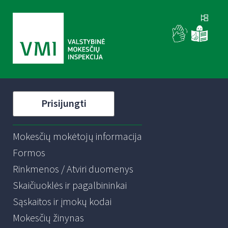
Prisijungti
Mokesčių mokėtojų informacija
Formos
Rinkmenos / Atviri duomenys
Skaičiuoklės ir pagalbininkai
Sąskaitos ir įmokų kodai
Mokesčių žinynas