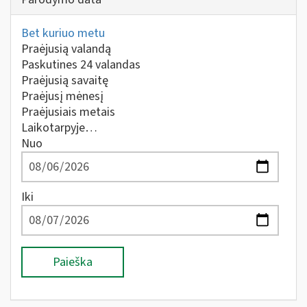
Bet kuriuo metu
Praėjusią valandą
Paskutines 24 valandas
Praėjusią savaitę
Praėjusį mėnesį
Praėjusiais metais
Laikotarpyje…
Nuo
Iki
Paieška