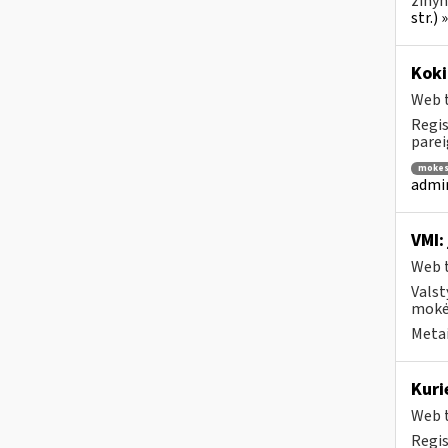
žinyn
str.)
Koki
Web t
Regis
parei
mokes
admin
VMI:
Web t
Valst
mokėt
Metai
Kuri
Web t
Regis