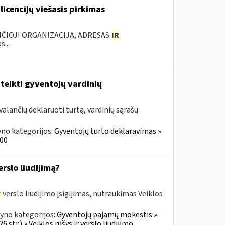
licencijų viešasis pirkimas
NČIOJI ORGANIZACIJA, ADRESAS
IR
...
teikti gyventojų vardinių
alančių deklaruoti turtą, vardinių sąrašų
yno kategorijos:
Gyventojų turto deklaravimas »
000
rslo liudijimą?
r
verslo liudijimo įsigijimas, nutraukimas Veiklos
yno kategorijos:
Gyventojų pajamų mokestis »
 str.) » Veiklos rūšys ir verslo liudijimo