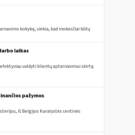
tarnavimo kokybę, siekia, kad mokesčiai būtų
darbo laikas
 efektyviau valdyti klientų aptarnavimui skirtą
rtinančios pažymos
terijos, iš Belgijos Karalystės centinės