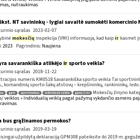
jimas, nutraukimas
ūkst. NT savininkų - lygiai savaitė sumokėti komercinio
urinio sąrašas
2023-02-07
ybinė
mokesčių
inspekcija (VMI) informuoja, kad kaip
ir
kasmet 
:
2023
Pagrindinis:
Naujiena
yra savarankiška atlikėjo
ir
sporto veikla?
urinio sąrašas
2018-11-22
tracijos numeris KM0518 Savarankiška sporto veikla Tai sportinink
n., komandinių sporto šakų atstovų – krepšininkų, rankininkų, ledo..
Mokesčių žinyno kateg
jas
gpm
sportininkas
individuali veikla
gpmį 2 str
o/ veiklos » Individualią veiklą pagal pažymą vykdančio asmens pa
aravimas
 bus grąžinamos permokos?
urinio sąrašas
2019-03-19
eisingai užpildytą deklaraciją GPM308 pateiksite iki 2019 m. geguž