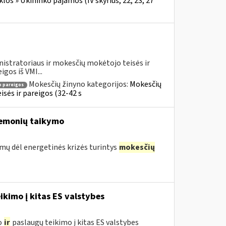
los » Ūkininko pajamos (IV skyrius, 22, 23, 27
istratoriaus ir mokesčių mokėtojo teisės ir
gos iš VMI...
Mokesčių žinyno kategorijos:
Mokesčių
 pareigos
sės ir pareigos (32-42 s
riemonių taikymo
umų dėl energetinės krizės turintys
mokesčių
ikimo į kitas ES valstybes
o
ir
paslaugų teikimo į kitas ES valstybes