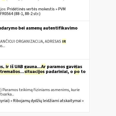
jos:
Pridėtinės vertės mokestis » PVM
FR0564 (88-1, 88-2 str.)
 sudarymo bei asmenų autentifikavimo
KANČIOJI ORGANIZACIJA, ADRESAS
IR
...
us,
ir
iš UAB gauna...
Ar
paramos gavėjas
tremalios
...
situacijos
padariniai, o
po
to
.) Paramos teikimą fiziniams asmenims, kurie
tvarka...
yriai) » Ribojamų dydžių leidžiami atskaitymai »