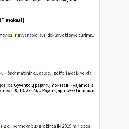
 NT mokestį
įmonės
ir
gyventojai turi deklaruoti savo turimą...
ų – šachmatininkų, atletų, golfo žaidėjų veikla
.
orijos:
Gyventojų pajamų mokestis » Pajamos iš
jamos (10, 18, 22, 23, » Pajamų apmokestinimas ir
ės
2
d., permoka bus grąžinta iki 2019 m. liepos