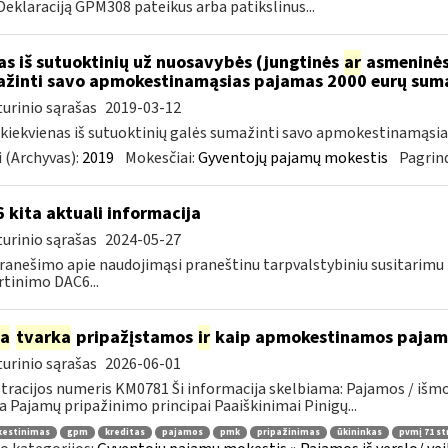
 Deklaraciją GPM308 pateikus arba patikslinus...
as iš sutuoktinių už nuosavybės (jungtinės
ar
asmeninės)
žinti savo apmokestinamąsias pajamas 2000 eurų sum
urinio sąrašas
2019-03-12
 kiekvienas iš sutuoktinių galės sumažinti savo apmokestinamąsi
 (Archyvas):
2019
Mokesčiai:
Gyventojų pajamų mokestis
Pagrind
 kita aktuali informacija
urinio sąrašas
2024-05-27
ranešimo apie naudojimąsi praneštinu tarpvalstybiniu susitarim
rtinimo DAC6...
ia
tvarka
pripažįstamos
ir
kaip apmokestinamos pajamos
urinio sąrašas
2026-06-01
tracijos numeris KM0781 Ši informacija skelbiama: Pajamos / iš
a Pajamų pripažinimo principai Paaiškinimai Pinigų...
estinimas
gpm
kreditas
pajamos
pmk
pripažinimas
ūkininkas
pvmį 71 st