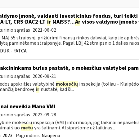
ldymo įmonė, valdanti investicinius fondus, turi teikti 
A-LT, CRS-DAC2-LT
ir
MAI55?...
Ar
visos valdymo įmonės tu
urinio sąrašas
2021-06-02
 MAĮ 55 straipsnį, prižiūrimi finansų rinkos dalyviai, kaip jie apibrė
ytą paminėtame straipsnyje. Pagal LBĮ 42 straipsnio 1 dalies nuost
DUK - FATCA
 akcininkams butus pastatė, o mokesčius valstybei pam
urinio sąrašas
2020-09-21
ėdos apskrities valstybinė
mokesčių
inspekcija (toliau – Klaipėd
imančią bendrovę
ir
nustatė, kad ši...
inai neveikia Mano VMI
urinio sąrašas
2023-09-28
ybinė mokesčių inspekcija (VMI) informuoja, jog laikinai nepasi
kimai šiuo
metu
yra šalinami. Atsiprašome už laikinus...
:
2023
Pagrindinis:
Naujiena