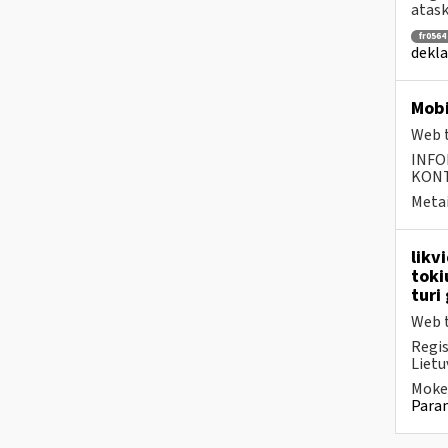
atask
fr0564
dekla
Mobi
Web t
INFO
KONTA
Metai
likv
toki
turi
Web t
Regis
Lietu
Mokes
Param