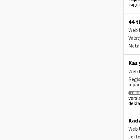
įsigi
44 t
Web t
Valst
Metai
Kas 
Web t
Regis
ir pa
atlikė
versl
dekl
Kada
Web t
Jei t