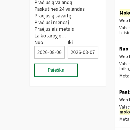
Praėjusią valandą
Paskutines 24 valandas
Moke
Praėjusią savaitę
Web t
Praėjusį mėnesį
Valst
Praėjusiais metais
teisi
Laikotarpyje…
Nuo
Iki
Nuo 
Web t
Valst
laiką
Paieška
Metai
Paai
Web t
Valst
moke
Metai