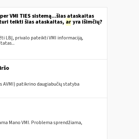
per VMI TIES sistemą...šias ataskaitas
ri teikti šias ataskaitas,
ar
yra išimčių?
žti LBĮ, privalo pateikti VMI informaciją,
atas...
iršo
os AVMI) patikrino daugiabučių statyba
ekiama Mano VMI. Problema sprendžiama,