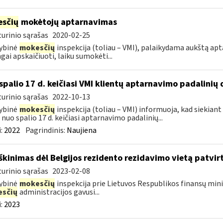
sčių
mokėtojų aptarnavimas
urinio sąrašas
2020-02-25
ybinė
mokesčių
inspekcija (toliau – VMI), palaikydama aukštą ap
ngai apskaičiuoti, laiku sumokėti...
spalio 17 d. keičiasi VMI klientų aptarnavimo padalinių 
urinio sąrašas
2022-10-13
ybinė
mokesčių
inspekcija (toliau – VMI) informuoja, kad siekiant
, nuo spalio 17 d. keičiasi aptarnavimo padalinių...
:
2022
Pagrindinis:
Naujiena
škinimas dėl Belgijos rezidento rezidavimo vietą patvi
urinio sąrašas
2023-02-08
ybinė
mokesčių
inspekcija prie Lietuvos Respublikos finansų minis
sčių
administracijos gavusi...
:
2023