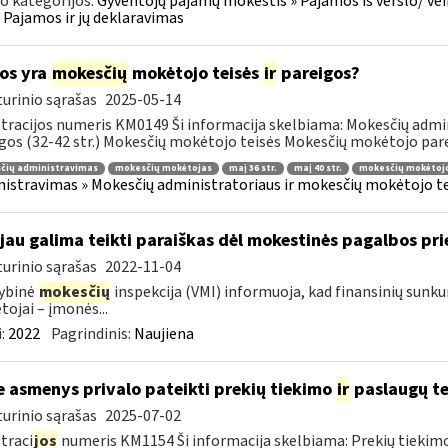
o kategorijos:
Gyventojų pajamų mokestis » Pajamos iš verslo/ veik
 » Pajamos ir jų deklaravimas
os yra
mokesčių
mokėtojo teisės
ir
pareigos?
urinio sąrašas
2025-05-14
tracijos numeris KM0149 Ši informacija skelbiama: Mokesčių admin
gos (32-42 str.) Mokesčių mokėtojo teisės Mokesčių mokėtojo parei
čių administravimas
mokesčių mokėtojas
maį 36 str.
maį 40 str.
mokesčių mokėtojo
istravimas » Mokesčių administratoriaus ir mokesčių mokėtojo tei
 jau galima teikti paraiškas dėl mokestinės pagalbos p
urinio sąrašas
2022-11-04
ybinė
mokesčių
inspekcija (VMI) informuoja, kad finansinių sunk
ojai – įmonės...
:
2022
Pagrindinis:
Naujiena
e asmenys privalo pateikti prekių tiekimo
ir
paslaugų te
urinio sąrašas
2025-07-02
traci
jos
numeris KM1154 Ši informacija skelbiama: Prekių tiekim