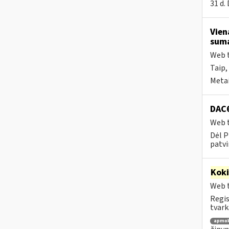
31 d.
Vien
suma
Web t
Taip,
Metai
DAC6
Web t
Dėl P
patvi
Kok
Web t
Regis
tvark
apmok