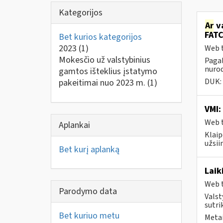
Kategorijos
Ar
va
FATC
Bet kurios kategorijos
2023
(1)
Web t
Mokesčio už valstybinius
Pagal
nurod
gamtos išteklius įstatymo
DUK:
pakeitimai nuo 2023 m.
(1)
VMI:
Web t
Aplankai
Klaip
užsi
Bet kurį aplanką
Laik
Web t
Parodymo data
Valst
sutri
Bet kuriuo metu
Metai