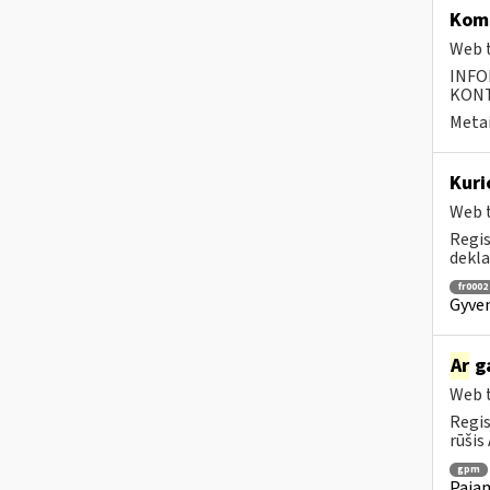
Komp
Web t
INFO
KONTA
Metai
Kuri
Web t
Regis
dekla
fr0002
Gyven
Ar
ga
Web t
Regis
rūšis 
gpm
Pajam