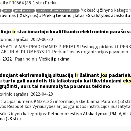
aita FR0564 (88-1 str.) Prekių...
Mokesčių žinyno kategori
pvm
pvmį 88-1 str
prekių tiekimo į es ataskaita
ravimas (IX skyrius) » Prekių tiekimo į kitas ES valstybes ataskaita 
liojo
ir
stacionariojo kvalifikuoto elektroninio parašo
urinio sąrašas
2022-06-20
RMACIJA APIE PRADEDAMUS PIRKIMUS Paslaugų pirkimai I. PER
KTINIAI DUOMENYS: I.1. Perkančiosios organizacijos pavadinimas
:
2022
Pagrindinis:
Viešieji pirkimai
iduojant ekstremaliąją situaciją
ir
šalinant
jos
padarini
u turtu gali naudotis tik laikotarpiu kai likviduojami
eks
 grąžinti, nors tai nenumatyta paramos teikimo
urinio sąrašas
2022-04-28
tracijos numeris KM2912 Ši informacija skelbiama: Parama (28 str
vos Respublikos Vyriausybės ar jos įgaliotos institucijos nustatyta 
čių žinyno kategorijos:
Pelno mokestis » Atskaitymai (PMĮ V, VI sk
a (28 str.)