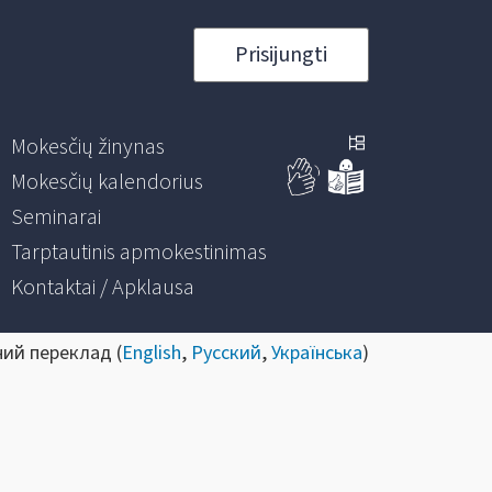
Prisijungti
Mokesčių žinynas
Mokesčių kalendorius
Seminarai
Tarptautinis apmokestinimas
Kontaktai / Apklausa
ний переклад (
English
,
Русский
,
Українська
)