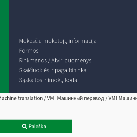
Mokesčių mokėtojų informacija
Formos
Rinkmenos / Atviri duomenys
Skaičiuoklės ir pagalbininkai
Sąskaitos ir įmokų kodai
Machine translation / VMI Машинный перевод / VMI Машин
Paieška