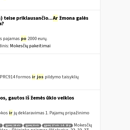
 teise priklausančio...
Ar
žmona galės
a?
as pajamas
po
2000 eurų.
inis:
Mokesčių pakeitimai
u PRC914 formos
ir
jos
pildymo taisyklių
, gautos iš žemės ūkio veiklos
mokos
ir
jų deklaravimas 1. Pajamų pripažinimo
Mokesčių
r
gpmį 18 str
gpmį 8 str
gpmį 17 str. 1 d. 23 p