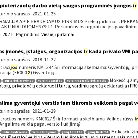
iuterizuotų darbo vietų saugos programinės įrangos
ir
urinio sąrašas
2021-01-25
RMACIJA APIE PRADEDAMUS PIRKIMUS Prekių pirkimai I. PERKA
KTINIAI DUOMENYS: I.1. Perkančiosios organizacijos pavadinimas
:
2021
Pagrindinis:
Viešieji pirkimai
os įmonės, įstaigos, organizacijos
ir
kada privalo VMI pa
urinio sąrašas
2018-11-22
traci
jos
numeris KM1344 Ši informacija skelbiama: Gyventojų, priv
racija (FR000
2
) Gyventojų...
Mokesčių žin
turto deklaravimas
vardinis sąrašas
vardinių sąrašų deklaracija
tojų, privalančių deklaruoti turtą, vardinių sąrašų deklaracija (FR
lima gyventojui verstis tam tikromis veiklomis pagal ve
urinio sąrašas
2021-01-29
tracijos numeris KM0627 Ši informacija skelbiama: Veiklos rūšys
i
Ar galima veikla pagal verslo liudijimą? ...
Mokesčių žin
individuali veikla
verslo liudijimas
gpmį 2 str 22 d
gpmį 10 str 2 d
os iš verslo/ veiklos » Verslo liudijimą įsigijusio asmens pajamos (26