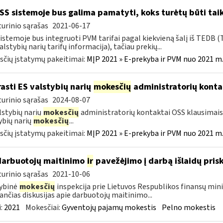
S sistemoje bus galima pamatyti, koks turėtų būti taik
urinio sąrašas
2021-06-17
istemoje bus integruoti PVM tarifai pagal kiekvieną šalį iš TEDB (
alstybių narių tarifų informacija), tačiau prekių...
čių įstatymų pakeitimai:
MĮP 2021 » E-prekyba ir PVM nuo 2021 m. 
rasti ES valstybių narių
mokesčių
administratorių konta
urinio sąrašas
2024-08-07
lstybių narių
mokesčių
administratorių kontaktai OSS klausimais 
ybių narių
mokesčių
...
čių įstatymų pakeitimai:
MĮP 2021 » E-prekyba ir PVM nuo 2021 m. 
darbuotojų maitinimo
ir
pavežėjimo į darbą išlaidų pri
urinio sąrašas
2021-10-06
ybinė
mokesčių
inspekcija prie Lietuvos Respublikos finansų mini
ančias diskusijas apie darbuotojų maitinimo...
:
2021
Mokesčiai:
Gyventojų pajamų mokestis
Pelno mokestis