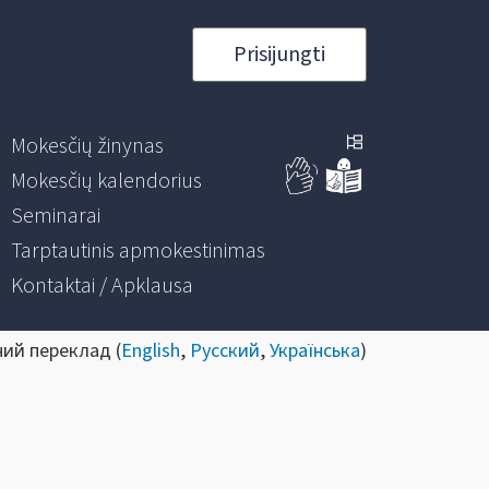
Prisijungti
Mokesčių žinynas
Mokesčių kalendorius
Seminarai
Tarptautinis apmokestinimas
Kontaktai / Apklausa
ний переклад (
English
,
Русский
,
Українська
)