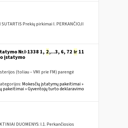
SUTARTIS Prekių pirkimai I. PERKANČIOJI
statymo Nr.I-1338 1,
2
,...3, 6, 72
ir
11
o įstatymo
sterijos (toliau – VMI prie FM) parengė
ategorijos:
Mokesčių įstatymų pakeitimai »
ų pakeitimai » Gyventojų turto deklaravimo
INIAI DUOMENYS: I.1. Perkančiosios