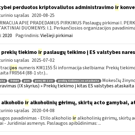
tybei perduotos kriptovaliutos administravimo
ir
konve
urinio sąrašas
2020-08-25
RMACIJA APIE PRADEDAMUS PIRKIMUS Paslaugų pirkimai I. PER
KTINIAI DUOMENYS: I.1. Perkančiosios organizacijos pavadinimas
:
2020
Pagrindinis:
Viešieji pirkimai
 prekių tiekimo
ir
paslaugų teikimo į ES valstybes nares
urinio sąrašas
2025-07-02
traci
jos
numeris KM1155 Ši informacija skelbiama: Prekių tiekim
aita FR0564 (88-1 str.)...
Mokesčių žinyno
aita
fr0564
pvm
pvmį 88-1 str
prekių tiekimo į es ataskaita
ravimas (IX skyrius) » Prekių tiekimo į kitas ES valstybes ataskaita 
o alkoholio
ir
alkoholinių gėrimų, skirtų acto gamybai, a
urinio sąrašas
2020-04-08
ugos pavadinimas - Etilo alkoholio
ir
alkoholinių gėrimų, skirtų a
ai - Juridiniai asmenys. Paslaugos apibūdinimas: ...