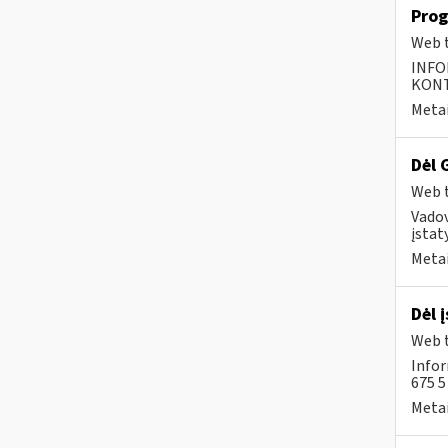
Prog
Web t
INFO
KONTA
Metai
Dėl 
Web t
Vado
įstat
Metai
Dėl 
Web t
Infor
675 
Metai