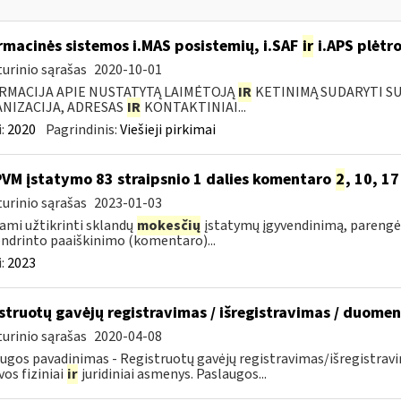
rmacinės sistemos i.MAS posistemių, i.SAF
ir
i.APS plėtro
urinio sąrašas
2020-10-01
RMACIJA APIE NUSTATYTĄ LAIMĖTOJĄ
IR
KETINIMĄ SUDARYTI SUT
NIZACIJA, ADRESAS
IR
KONTAKTINIAI...
:
2020
Pagrindinis:
Viešieji pirkimai
PVM įstatymo 83 straipsnio 1 dalies komentaro
2
, 10, 1
urinio sąrašas
2023-01-03
ami užtikrinti sklandų
mokesčių
įstatymų įgyvendinimą, parengėm
ndrinto paaiškinimo (komentaro)...
:
2023
struotų gavėjų registravimas / išregistravimas / duome
urinio sąrašas
2020-04-08
ugos pavadinimas - Registruotų gavėjų registravimas/išregistrav
vos fiziniai
ir
juridiniai asmenys. Paslaugos...