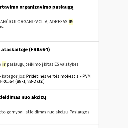
rtavimo organizavimo paslaugų
KANČIOJI ORGANIZACIJA, ADRESAS
IR
...
 ataskaitoje (FR0564)
o
ir
paslaugų teikimo į kitas ES valstybes
 kategorijos:
Pridėtinės vertės mokestis » PVM
FR0564 (88-1, 88-2 str.)
tleidimas nuo akcizų
cto gamybai, atleidimas nuo akcizų. Paslaugos