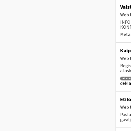
Vals
Web t
INFO
KONTA
Metai
Kaip
Web t
Regis
atask
atask
dekla
Etil
Web t
Pasla
gavėj