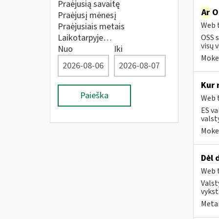
Praėjusią savaitę
Ar
OS
Praėjusį mėnesį
Web t
Praėjusiais metais
Laikotarpyje…
OSS s
visų v
Nuo
Iki
Mokes
Kur 
Paieška
Web t
ES va
valst
Mokes
Dėl 
Web t
Valst
vykst
Metai