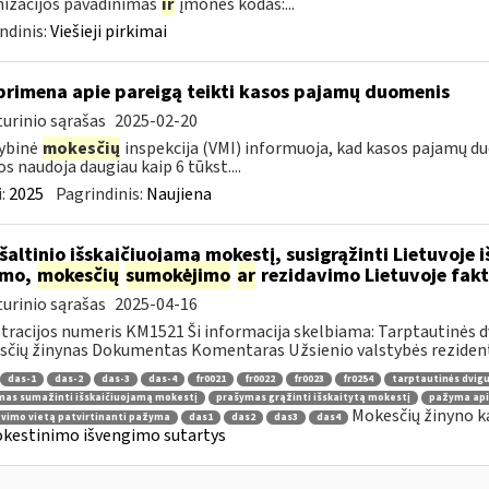
izacijos pavadinimas
ir
įmonės kodas:...
ndinis:
Viešieji pirkimai
primena apie pareigą teikti kasos pajamų duomenis
urinio sąrašas
2025-02-20
ybinė
mokesčių
inspekcija (VMI) informuoja, kad kasos pajamų du
os naudoja daugiau kaip 6 tūkst....
:
2025
Pagrindinis:
Naujiena
 šaltinio išskaičiuojamą mokestį, susigrąžinti Lietuvoje
imo,
mokesčių
sumokėjimo
ar
rezidavimo Lietuvoje fakt
urinio sąrašas
2025-04-16
tracijos numeris KM1521 Ši informacija skelbiama: Tarptautinės
čių žinynas Dokumentas Komentaras Užsienio valstybės rezident
das-1
das-2
das-3
das-4
fr0021
fr0022
fr0023
fr0254
tarptautinės dvig
mas sumažinti išskaičiuojamą mokestį
prašymas grąžinti išskaitytą mokestį
pažyma api
Mokesčių žinyno k
vimo vietą patvirtinanti pažyma
das1
das2
das3
das4
kestinimo išvengimo sutartys