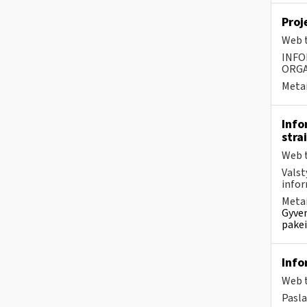
Proj
Web t
INFO
ORGA
Metai
Info
stra
Web t
Valst
infor
Metai
Gyven
pakei
Info
Web t
Pasl