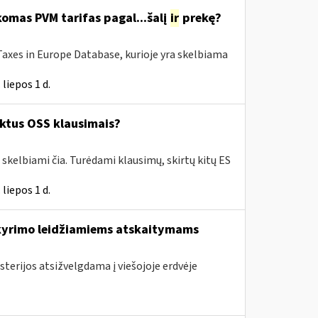
omas PVM tarifas pagal...šalį
ir
prekę?
Taxes in Europe Database, kurioje yra skelbiama
liepos 1 d.
ktus OSS klausimais?
skelbiami čia. Turėdami klausimų, skirtų kitų ES
liepos 1 d.
skyrimo leidžiamiems atskaitymams
sterijos atsižvelgdama į viešojoje erdvėje