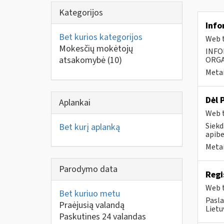
Kategorijos
Info
Bet kurios kategorijos
Web t
Mokesčių mokėtojų
INFO
atsakomybė
(10)
ORGA
Metai
Dėl 
Aplankai
Web t
Siekd
Bet kurį aplanką
apibe
Metai
Parodymo data
Regi
Web t
Bet kuriuo metu
Pasla
Praėjusią valandą
Lietu
Paskutines 24 valandas