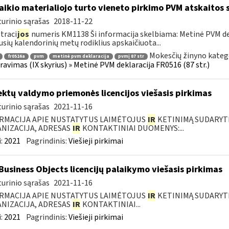
laikio materialiojo turto vieneto pirkimo PVM atskaitos
urinio sąrašas
2018-11-22
traci
jos
numeris KM1138 Ši informacija skelbiama: Metinė PVM dekl
usių kalendorinių metų rodiklius apskaičiuota...
Mokesčių žinyno kateg
fr0516a
pvm
metinė pvm deklaracija
pvmį 87 str
ravimas (IX skyrius) » Metinė PVM deklaracija FR0516 (87 str.)
ektų valdymo priemonės licencijos viešasis pirkimas
urinio sąrašas
2021-11-16
RMACIJA APIE NUSTATYTUS LAIMĖTOJUS
IR
KETINIMĄ SUDARYTI 
NIZACIJA, ADRESAS
IR
KONTAKTINIAI DUOMENYS:...
:
2021
Pagrindinis:
Viešieji pirkimai
Business Objects licencijų palaikymo viešasis pirkimas
urinio sąrašas
2021-11-16
RMACIJA APIE NUSTATYTUS LAIMĖTOJUS
IR
KETINIMĄ SUDARYTI 
NIZACIJA, ADRESAS
IR
KONTAKTINIAI...
:
2021
Pagrindinis:
Viešieji pirkimai