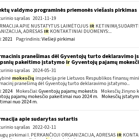
ektų valdymo programinės priemonės viešasis pirkimas
urinio sąrašas
2021-11-19
RMACIJA APIE NUSTATYTUS LAIMĖTOJUS
IR
KETINIMĄ SUDARYTI 
NIZACIJA, ADRESAS
IR
KONTAKTINIAI DUOMENYS:...
:
2021
Pagrindinis:
Viešieji pirkimai
rmacinis pranešimas dėl Gyventojų turto deklaravimo į
ipsnių pakeitimo įstatymo
ir
Gyventojų pajamų mokesči
urinio sąrašas
2024-05-31
ybinė
mokesčių
inspekcija prie Lietuvos Respublikos finansų mini
macinį pranešimą dėl Gyventojų turto deklaravimo įstatymo...
:
2024
Mokesčiai:
Gyventojų pajamų mokestis
Mokesčių žinyno k
tojų pajamų mokesčio pakeitimai nuo 2024 m.
Mokesčių įstatym
timai nuo 2024 m.
rmacija apie sudarytas sutartis
urinio sąrašas
2022-02-11
augų pirkimai I. PERKANČIOJI ORGANIZACIJA, ADRESAS
IR
KONTAKT