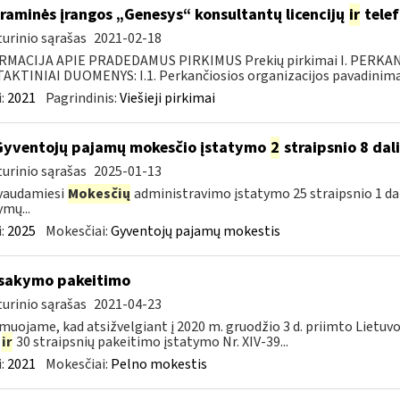
raminės įrangos „Genesys“ konsultantų licencijų
ir
telef
urinio sąrašas
2021-02-18
RMACIJA APIE PRADEDAMUS PIRKIMUS Prekių pirkimai I. PERKA
KTINIAI DUOMENYS: I.1. Perkančiosios organizacijos pavadinimas
:
2021
Pagrindinis:
Viešieji pirkimai
Gyventojų pajamų mokesčio įstatymo
2
straipsnio 8 dal
urinio sąrašas
2025-01-13
vaudamiesi
Mokesčių
administravimo įstatymo 25 straipsnio 1 da
ymų...
:
2025
Mokesčiai:
Gyventojų pajamų mokestis
įsakymo pakeitimo
urinio sąrašas
2021-04-23
muojame, kad atsižvelgiant į 2020 m. gruodžio 3 d. priimto Lietuv
5
ir
30 straipsnių pakeitimo įstatymo Nr. XIV-39...
:
2021
Mokesčiai:
Pelno mokestis