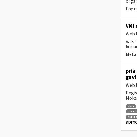
organ
Pagri
VMI 
Web t
Valst
kuriu
Metai
prie
gav
Web t
Regis
Mokes
dais
prašy
rezida
apmo