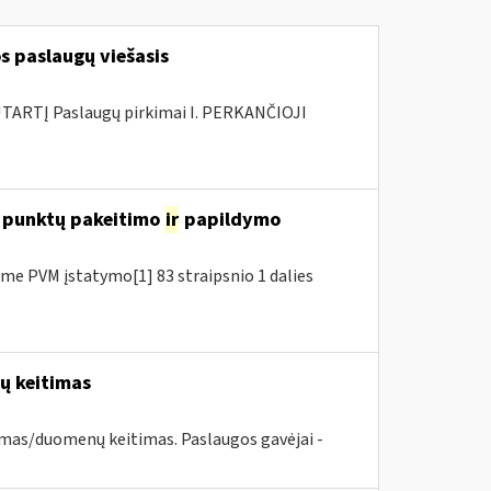
s paslaugų viešasis
ARTĮ Paslaugų pirkimai I. PERKANČIOJI
7 punktų pakeitimo
ir
papildymo
e PVM įstatymo[1] 83 straipsnio 1 dalies
nų keitimas
imas/duomenų keitimas. Paslaugos gavėjai -