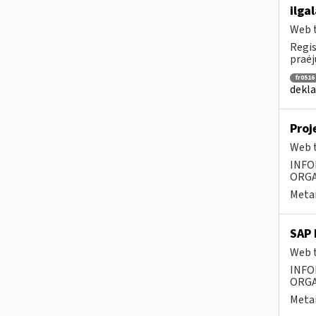
ilga
Web t
Regis
praėj
fr0516
dekla
Proj
Web t
INFO
ORGA
Metai
SAP 
Web t
INFO
ORGA
Metai