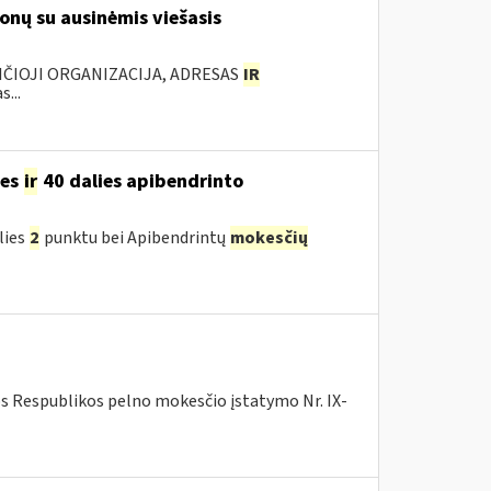
onų su ausinėmis viešasis
NČIOJI ORGANIZACIJA, ADRESAS
IR
...
ies
ir
40 dalies apibendrinto
lies
2
punktu bei Apibendrintų
mokesčių
os Respublikos pelno mokesčio įstatymo Nr. IX-