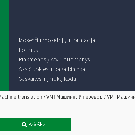
Mokesčių mokėtojų informacija
Formos
Rinkmenos / Atviri duomenys
Skaičiuoklės ir pagalbininkai
Sąskaitos ir įmokų kodai
Machine translation / VMI Машинный перевод / VMI Машин
Paieška