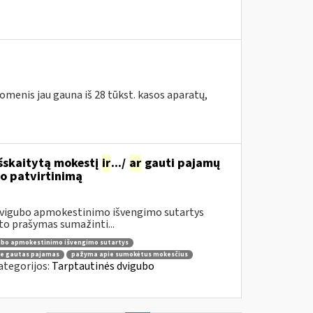
omenis jau gauna iš 28 tūkst. kasos aparatų,
 išskaitytą mokestį
ir
.../
ar
gauti pajamų
o patvirtinimą
 dvigubo apmokestinimo išvengimo sutartys
o prašymas sumažinti...
ubo apmokestinimo išvengimo sutartys
e gautas pajamas
pažyma apie sumokėtus mokesčius
ategorijos:
Tarptautinės dvigubo