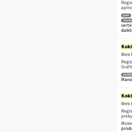
Regis
apmok
pvm
naudo
vertė
daikt
Kok
Web t
Regis
Grafi
palūk
Mano 
Kok
Web t
Regis
preky
Mokes
produ