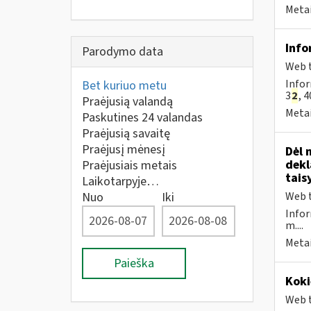
Metai
Info
Parodymo data
Web t
Infor
Bet kuriuo metu
3
2
, 4
Praėjusią valandą
Metai
Paskutines 24 valandas
Praėjusią savaitę
Praėjusį mėnesį
Dėl 
dekl
Praėjusiais metais
tais
Laikotarpyje…
Nuo
Iki
Web t
Infor
m....
Metai
Paieška
Koki
Web t