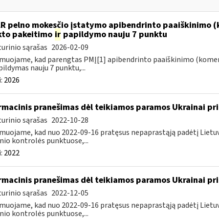
LR pelno mokesčio įstatymo apibendrinto paaiškinimo (
to pakeitimo
ir
papildymo nauju 7 punktu
urinio sąrašas
2026-02-09
muojame, kad parengtas PMĮ[1] apibendrinto paaiškinimo (komen
ildymas nauju 7 punktu,...
:
2026
rmacinis pranešimas dėl teikiamos paramos Ukrainai pri
urinio sąrašas
2022-10-28
muojame, kad nuo 2022-09-16 pratęsus nepaprastąją padėtį Lietuvo
nio kontrolės punktuose,...
:
2022
rmacinis pranešimas dėl teikiamos paramos Ukrainai pri
urinio sąrašas
2022-12-05
muojame, kad nuo 2022-09-16 pratęsus nepaprastąją padėtį Lietuvo
nio kontrolės punktuose,...