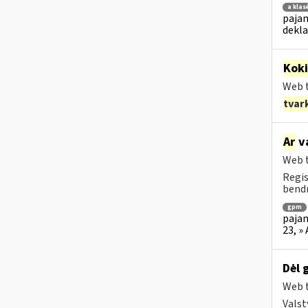
a klas
pajam
dekla
Kok
Web t
tvar
Ar
v
Web t
Regis
bendr
gpm
pajam
23, »
Dėl 
Web t
Valst