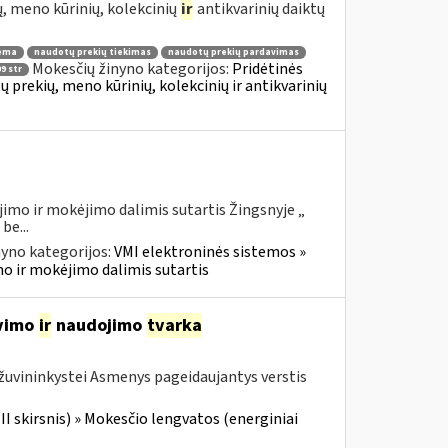
, meno kūrinių, kolekcinių
ir
antikvarinių daiktų
ema
naudotų prekių tiekimas
naudotų prekių pardavimas
Mokesčių žinyno kategorijos:
Pridėtinės
9 str
prekių, meno kūrinių, kolekcinių ir antikvarinių
imo ir mokėjimo dalimis sutartis Žingsnyje „
be...
yno kategorijos:
VMI elektroninės sistemos »
mo ir mokėjimo dalimis sutartis
avimo
ir
naudojimo
tvarka
 žuvininkystei Asmenys pageidaujantys verstis
III skirsnis) » Mokesčio lengvatos (energiniai