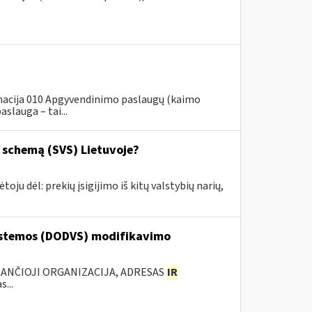
rmacija 010 Apgyvendinimo paslaugų (kaimo
slauga – tai...
o schemą (SVS) Lietuvoje?
u dėl: prekių įsigijimo iš kitų valstybių narių,
stemos (DODVS) modifikavimo
KANČIOJI ORGANIZACIJA, ADRESAS
IR
...