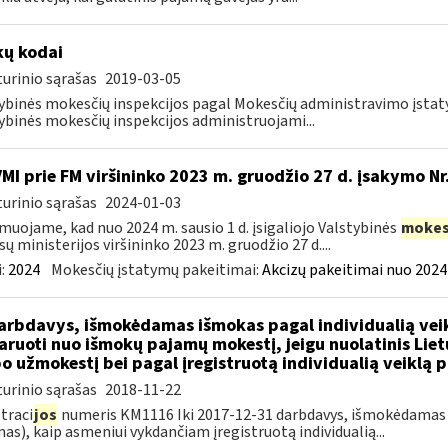
ų kodai
urinio sąrašas
2019-03-05
ybinės mokesčių inspekcijos pagal Mokesčių administravimo įst
ybinės mokesčių inspekcijos administruojami...
VMI prie FM viršininko 2023 m. gruodžio 27 d. įsakymo Nr.
urinio sąrašas
2024-01-03
muojame, kad nuo 2024 m. sausio 1 d. įsigaliojo Valstybinės
mokes
sų ministerijos viršininko 2023 m. gruodžio 27 d....
:
2024
Mokesčių įstatymų pakeitimai:
Akcizų pakeitimai nuo 2024
rbdavys, išmokėdamas išmokas pagal individualią veikl
aruoti nuo išmokų pajamų mokestį, jeigu nuolatinis Lie
o užmokestį bei pagal įregistruotą individualią veiklą 
urinio sąrašas
2018-11-22
traci
jos
numeris KM1116 Iki 2017-12-31 darbdavys, išmokėdamas d
as), kaip asmeniui vykdančiam įregistruotą individualią...