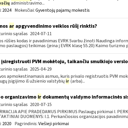
sčių
administravimo...
:
2024
Mokesčiai:
Gyventojų pajamų mokestis
mos
ar
apgyvendinimo veiklos rūšį rinktis?
urinio sąrašas
2024-07-11
os rūšies kodas ir pavadinimas EVRK Svarbu žinoti Naudinga info
mo paslaugos) teikimas (įeina į EVRK klasę 55.20) Kaimo turizmo pa
 įsiregistruoti PVM mokėtoju, taikančiu smulkiojo versl
urinio sąrašas
2025-04-29
vos apmokestinamasis asmuo, kuris privalo registruotis PVM mokėtoj
ugų įsigijimo iš užsienio valstybių
ir
(arba)...
o organizavimo
ir
dokumentų valdymo informacinės si
urinio sąrašas
2020-07-15
RMACIJA APIE PRADEDAMUS PIRKIMUS Paslaugų pirkimai I. PER
KTINIAI DUOMENYS: I.1. Perkančiosios organizacijos pavadinimas
:
2020
Pagrindinis:
Viešieji pirkimai