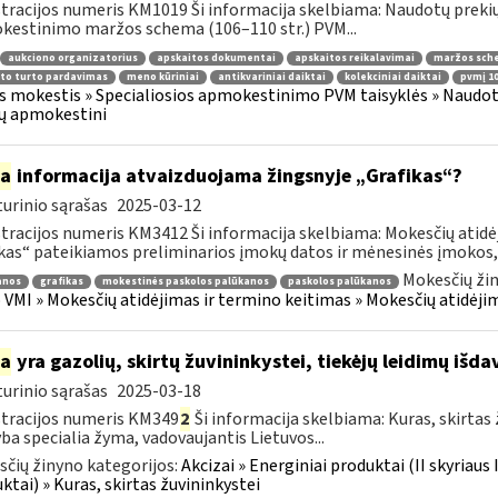
tracijos numeris KM1019 Ši informacija skelbiama: Naudotų prekių
estinimo maržos schema (106–110 str.) PVM...
aukciono organizatorius
apskaitos dokumentai
apskaitos reikalavimai
maržos sch
to turto pardavimas
meno kūriniai
antikvariniai daiktai
kolekciniai daiktai
pvmį 10
s mokestis » Specialiosios apmokestinimo PVM taisyklės » Naudotų 
ų apmokestini
ia
informacija atvaizduojama žingsnyje „Grafikas“?
urinio sąrašas
2025-03-12
tracijos numeris KM3412 Ši informacija skelbiama: Mokesčių atidėj
kas“ pateikiamos preliminarios įmokų datos ir mėnesinės įmokos, 
Mokesčių žin
anos
grafikas
mokestinės paskolos palūkanos
paskolos palūkanos
VMI » Mokesčių atidėjimas ir termino keitimas » Mokesčių atidėji
ia
yra gazolių, skirtų žuvininkystei, tiekėjų leidimų išd
urinio sąrašas
2025-03-18
tracijos numeris KM349
2
Ši informacija skelbiama: Kuras, skirtas
ba specialia žyma, vadovaujantis Lietuvos...
čių žinyno kategorijos:
Akcizai » Energiniai produktai (II skyriaus 
ktai) » Kuras, skirtas žuvininkystei