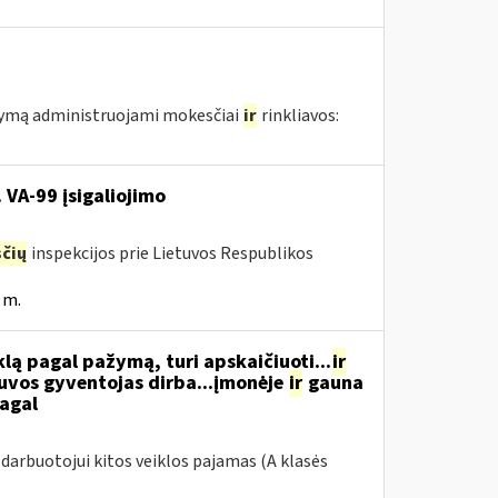
atymą administruojami mokesčiai
ir
rinkliavos:
 VA-99 įsigaliojimo
čių
inspekcijos prie Lietuvos Respublikos
 m.
ą pagal pažymą, turi apskaičiuoti...
ir
tuvos gyventojas dirba...įmonėje
ir
gauna
pagal
arbuotojui kitos veiklos pajamas (A klasės