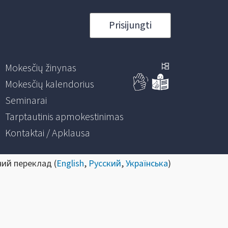
Prisijungti
Mokesčių žinynas
Mokesčių kalendorius
Seminarai
Tarptautinis apmokestinimas
Kontaktai / Apklausa
ний переклад (
English
,
Русский
,
Українська
)