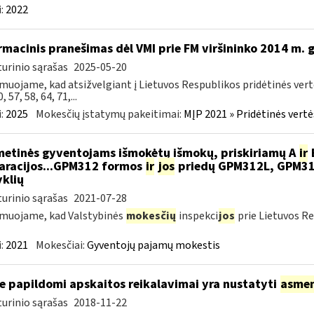
:
2022
rmacinis pranešimas dėl VMI prie FM viršininko 2014 m.
urinio sąrašas
2025-05-20
muojame, kad atsižvelgiant į Lietuvos Respublikos pridėtinės ver
0, 57, 58, 64, 71,...
:
2025
Mokesčių įstatymų pakeitimai:
MĮP 2021 » Pridėtinės vert
metinės gyventojams išmokėtų išmokų, priskiriamų A
ir
aracijos...GPM312 formos
ir
jos
priedų GPM312L, GPM3
yklių
urinio sąrašas
2021-07-28
muojame, kad Valstybinės
mokesčių
inspekci
jos
prie Lietuvos Re
:
2021
Mokesčiai:
Gyventojų pajamų mokestis
e papildomi apskaitos reikalavimai yra nustatyti
asme
urinio sąrašas
2018-11-22