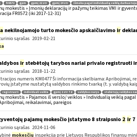
ė
fr0572
gpm
gpmį 22 str
gpmį 24 str
išmoka pagal individualią veiklą darbuotoju
ų mokestis » Įmonių deklaracijų ir pažymų teikimas VMI ir gyvent
racija FR0572 (iki 2017-12-31)
ia
nekilnojamojo turto mokesčio apskaičiavimo
ir
dekla
urinio sąrašas
2019-02-21
ka
aldybos
ir
stebėtojų tarybos nariai privalo registruoti i
urinio sąrašas
2018-11-22
tracijos numeris KM0477 Ši informacija skelbiama: Apribojimai, rei
ovių įstatyme nustatytą valdybos rinkimo tvarką (t. y. valdybą kaip 
registruoti
individuali veikla
gpmį 2 str 7 d
valdybos narys
stebėtojų valdybos na
ų mokestis » Pajamos iš verslo/ veiklos » Individualią veiklą pag
 Apribojimai, reikalavimai, pareigos
gyventojų pajamų mokesčio įstatymo 8 straipsnio
2
ir
7 
urinio sąrašas
2024-11-06
ybinė
mokesčių
inspekcija prie Lietuvos Respublikos finansų mini