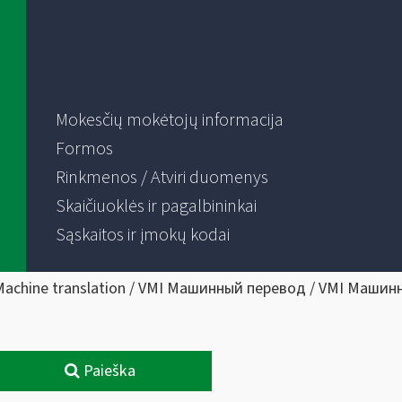
Mokesčių mokėtojų informacija
Formos
Rinkmenos / Atviri duomenys
Skaičiuoklės ir pagalbininkai
Sąskaitos ir įmokų kodai
Machine translation / VMI Машинный перевод / VMI Машин
Paieška