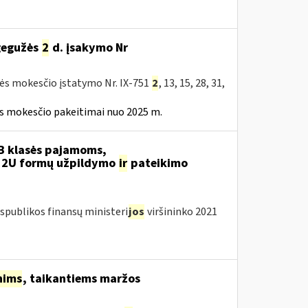
 gegužės
2
d. įsakymo Nr
tės mokesčio įstatymo Nr. IX-751
2
, 13, 15, 28, 31,
ės mokesčio pakeitimai nuo 2025 m.
B klasės pajamoms,
12U formų užpildymo
ir
pateikimo
spublikos finansų ministeri
jos
viršininko 2021
nims
, taikantiems maržos