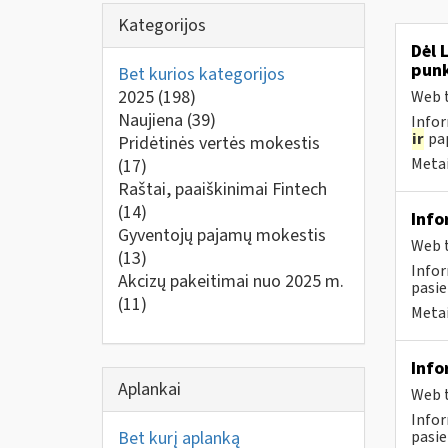
Kategorijos
Dėl 
punk
Bet kurios kategorijos
2025
(198)
Web t
Naujiena
(39)
Infor
ir
pap
Pridėtinės vertės mokestis
Metai
(17)
Raštai, paaiškinimai Fintech
(14)
Info
Gyventojų pajamų mokestis
Web t
(13)
Infor
Akcizų pakeitimai nuo 2025 m.
pasie
(11)
Metai
Info
Aplankai
Web t
Infor
Bet kurį aplanką
pasie