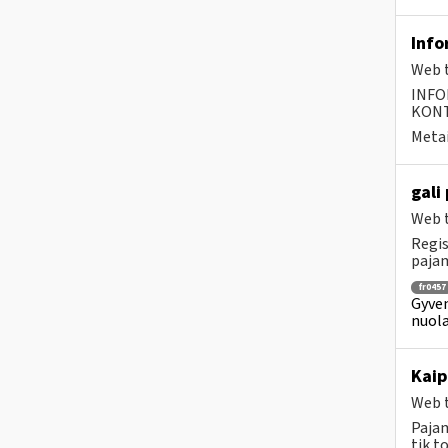
Info
Web t
INFO
KONTA
Metai
gali
Web t
Regis
pajam
fr0457
Gyven
nuola
Kaip
Web t
Pajam
tik t