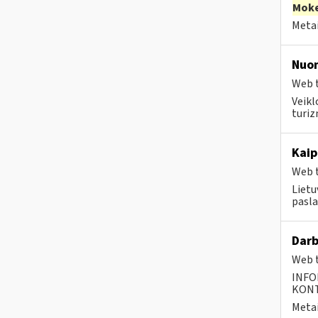
Moke
Metai
Nuo
Web t
Veikl
turiz
Kaip
Web t
Lietu
pasla
Darb
Web t
INFO
KONTA
Metai