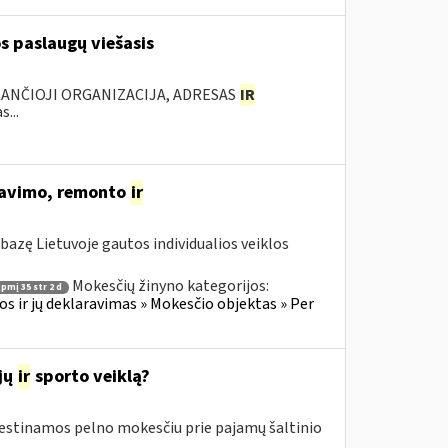
s paslaugų viešasis
KANČIOJI ORGANIZACIJA, ADRESAS
IR
...
oatavimo, remonto
ir
azę Lietuvoje gautos individualios veiklos
Mokesčių žinyno kategorijos:
pmį 35 str 2 d
 ir jų deklaravimas » Mokesčio objektas » Per
jų
ir
sporto veiklą?
estinamos pelno mokesčiu prie pajamų šaltinio