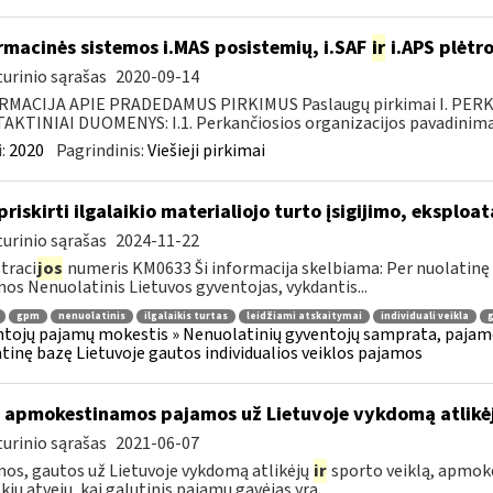
rmacinės sistemos i.MAS posistemių, i.SAF
ir
i.APS plėtro
urinio sąrašas
2020-09-14
RMACIJA APIE PRADEDAMUS PIRKIMUS Paslaugų pirkimai I. PER
KTINIAI DUOMENYS: I.1. Perkančiosios organizacijos pavadinimas
:
2020
Pagrindinis:
Viešieji pirkimai
 priskirti ilgalaikio materialiojo turto įsigijimo, ekspl
urinio sąrašas
2024-11-22
traci
jos
numeris KM0633 Ši informacija skelbiama: Per nuolatinę b
os Nenuolatinis Lietuvos gyventojas, vykdantis...
gpm
nenuolatinis
ilgalaikis turtas
leidžiami atskaitymai
individuali veikla
g
tojų pajamų mokestis » Nenuolatinių gyventojų samprata, pajamos
tinę bazę Lietuvoje gautos individualios veiklos pajamos
 apmokestinamos pajamos už Lietuvoje vykdomą atlikė
urinio sąrašas
2021-06-07
os, gautos už Lietuvoje vykdomą atlikėjų
ir
sporto veiklą, apmok
okiu atveju, kai galutinis pajamų gavėjas yra...