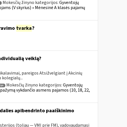
Mokesčių žinyno kategorijos:
Gyventojų
ojams (V skyrius) » Mėnesinė A klasės pajamų
ravimo
tvarka
?
ndividualią veiklą?
kalavimai, pareigos Atsižvelgiant į Akcinių
kolegialų...
Mokesčių žinyno kategorijos:
Gyventojų
rys
al pažymą vykdančio asmens pajamos (10, 18, 22,
dalies apibendrinto paaiškinimo
sterijos (toliau — VMI prie FM), vadovaudamasi