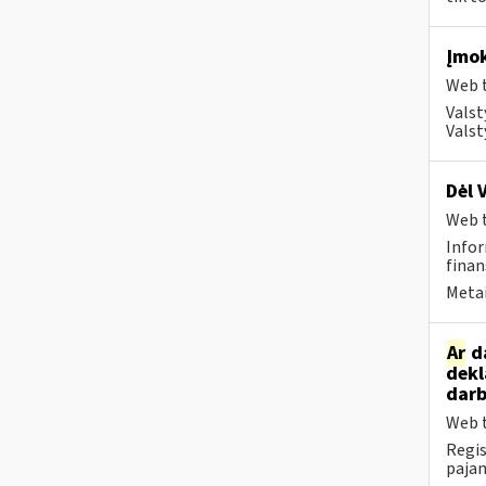
Įmok
Web t
Valst
Valst
Dėl 
Web t
Infor
finan
Metai
Ar
da
dekl
darb
Web t
Regis
pajam