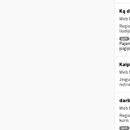
Ką d
Web t
Regis
liudi
gpm
Pajam
įsigi
Kaip
Web t
Jeigu
nutra
darb
Web t
Regis
kuris
gpm