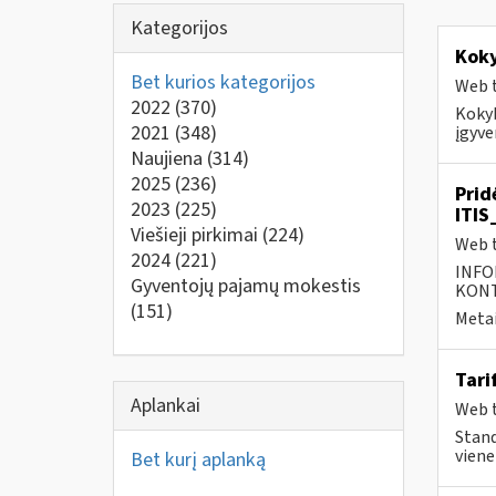
Kategorijos
Kok
Bet kurios kategorijos
Web t
2022
(370)
Kokyb
2021
(348)
įgyve
Naujiena
(314)
2025
(236)
Prid
2023
(225)
ITIS
Viešieji pirkimai
(224)
Web t
2024
(221)
INFO
Gyventojų pajamų mokestis
KONTA
(151)
Metai
Tarif
Aplankai
Web t
Stand
viene
Bet kurį aplanką