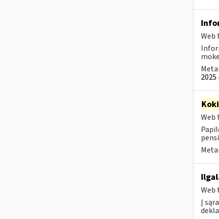
Info
Web t
Infor
mokes
Metai
2025 
Kok
Web t
Papil
pensi
Metai
Ilga
Web t
Į sąr
dekla