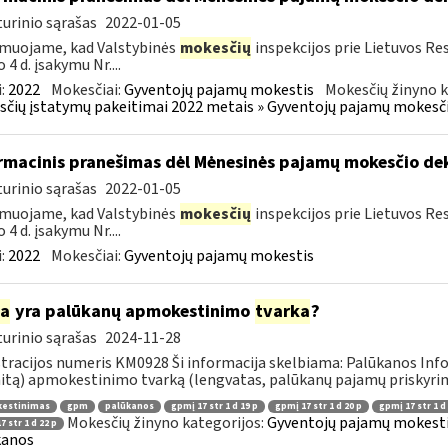
urinio sąrašas
2022-01-05
muojame, kad Valstybinės
mokesčių
inspekcijos prie Lietuvos Res
 4 d. įsakymu Nr....
:
2022
Mokesčiai:
Gyventojų pajamų mokestis
Mokesčių žinyno k
čių įstatymų pakeitimai 2022 metais » Gyventojų pajamų mokesči
rmacinis pranešimas dėl Mėnesinės pajamų mokesčio d
urinio sąrašas
2022-01-05
muojame, kad Valstybinės
mokesčių
inspekcijos prie Lietuvos Res
 4 d. įsakymu Nr....
:
2022
Mokesčiai:
Gyventojų pajamų mokestis
ia
yra palūkanų apmokestinimo
tvarka
?
urinio sąrašas
2024-11-28
tracijos numeris KM0928 Ši informacija skelbiama: Palūkanos Info
itą) apmokestinimo tvarką (lengvatas, palūkanų pajamų priskyrimą 
estinimas
gpm
palūkanos
gpmį 17 str 1 d 19 p
gpmį 17 str 1 d 20 p
gpmį 17 str 1 d
Mokesčių žinyno kategorijos:
Gyventojų pajamų mokestis
 str 1 d 22 p
kanos