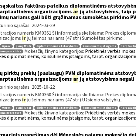
sąskaitas faktūras pateikus diplomatinėms atstovybėm
.tarptautinėms organizacijoms
ar
jų atstovybėms, taip p
eimų nariams gali būti grąžinamas sumokėtas pirkimo P
urinio sąrašas
2024-03-29
tracijos numeris KM0361 Ši informacija skelbiama: Prekės diplom
nizacijoms
ir
jų šeimos nariams (47 str.) Sumokėtas pirkimo...
0 proc
pvmį 47 str
diplomatinėms atstovybėms
konsulinėms įstaigoms
tarptauti
Mokesčių žinyno kategorijos:
Pridėtinės vertės mokesti
nimo procedūra
kės diplomatinėms, konsulinėms įstaigoms, tarpt. organizacijoms 
ų pirktų prekių (paslaugų) PVM diplomatinėms atstovy
.tarptautinėms organizacijoms
ar
jų atstovybėms negali 
urinio sąrašas
2025-10-22
tracijos numeris KM0360 Ši informacija skelbiama: Prekės diplom
nizacijoms
ir
jų šeimos nariams (47 str.) Užsienio valstybių...
0 proc
pvmį 47 str
diplomatinėms atstovybėms
konsulinėms įstaigoms
tarptauti
Mokesčių žinyno kategorijos:
Pridėtinės vertės mokesti
nimo procedūra
kės diplomatinėms, konsulinėms įstaigoms, tarpt. organizacijoms 
rmacinis pranešimas dėl Mėnesinės pajamų mokesčio d