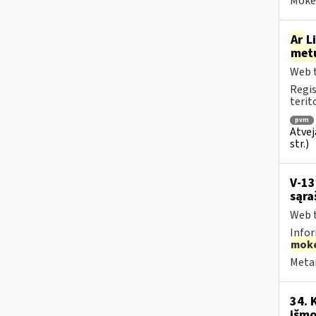
Mokes
Ar
Li
met
Web t
Regis
terit
pvm
Atvej
str.)
V-13
sąra
Web t
Infor
moke
Metai
34. 
išmo