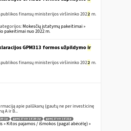
publikos finansų ministerijos viršininko 202
2
m.
ategorijos:
Mokesčių įstatymų pakeitimai »
o pakeitimai nuo 2022 m.
eklaracijos GPM313 formos užpildymo
ir
publikos finansų ministerijos viršininko 202
2
m.
rmaciją apie palūkanų (gautų ne per investicinę
A ir B...
 20-1 p
gpmį 17 str 1 d 20-2 p
gpmį 17 str 1 d 21 p
 » Kitos pajamos / išmokos (pagal abėcėlę) »