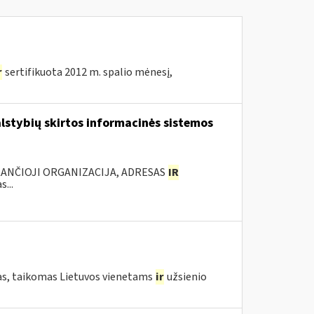
r
sertifikuota 2012 m. spalio mėnesį,
lstybių skirtos informacinės sistemos
KANČIOJI ORGANIZACIJA, ADRESAS
IR
...
fas, taikomas Lietuvos vienetams
ir
užsienio