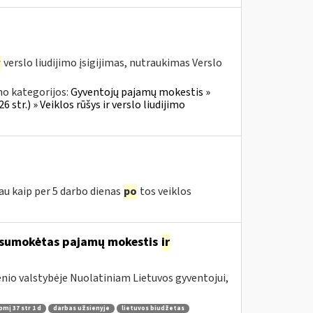
r
verslo liudijimo įsigijimas, nutraukimas Verslo
no kategorijos:
Gyventojų pajamų mokestis »
 str.) » Veiklos rūšys ir verslo liudijimo
iau kaip per 5 darbo dienas
po
tos veiklos
o sumokėtas pajamų mokestis
ir
nio valstybėje Nuolatiniam Lietuvos gyventojui,
pmį 37 str 1 d
darbas užsienyje
lietuvos biudžetas