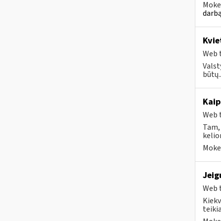
Mokes
darbą
Kvie
Web t
Valst
būtų..
Kaip
Web t
Tam, 
kelio
Mokes
Jeig
Web t
Kiekv
teikia