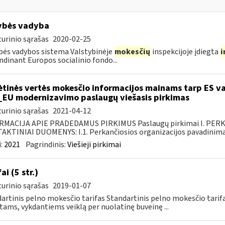
ybės vadyba
urinio sąrašas
2020-02-25
ės vadybos sistema Valstybinėje
mokesčių
inspekcijoje įdiegta
i
ndinant Europos socialinio fondo...
ėtinės vertės mokesčio informacijos mainams tarp ES va
_EU modernizavimo paslaugų viešasis pirkimas
urinio sąrašas
2021-04-12
RMACIJA APIE PRADEDAMUS PIRKIMUS Paslaugų pirkimai I. PER
KTINIAI DUOMENYS: I.1. Perkančiosios organizacijos pavadinimas
:
2021
Pagrindinis:
Viešieji pirkimai
ai (5 str.)
urinio sąrašas
2019-01-07
artinis pelno mokesčio tarifas Standartinis pelno mokesčio tari
tams, vykdantiems veiklą per nuolatinę buveinę ...