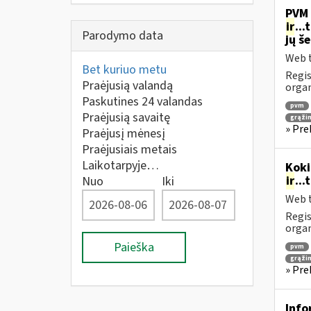
PVM 
ir
..
Parodymo data
jų š
Web t
Bet kuriuo metu
Regis
Praėjusią valandą
orga
Paskutines 24 valandas
pvm
Praėjusią savaitę
grąži
» Pre
Praėjusį mėnesį
Praėjusiais metais
Laikotarpyje…
Koki
ir
..
Nuo
Iki
Web t
Regis
orga
Paieška
pvm
grąži
» Pre
Info