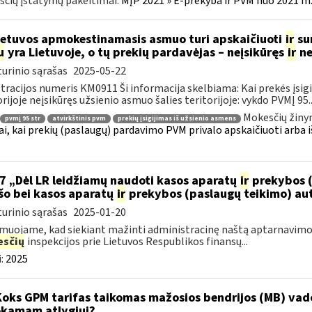
čių įstatymų pakeitimai:
MĮP 2021 » E-prekyba ir PVM nuo 2021 m. 
etuvos apmokestinamasis asmuo turi apskaičiuoti
ir
sum
u
yra Lietuvoje, o tų prekių pardavėjas – neįsikūręs
ir
ne
urinio sąrašas
2025-05-22
tracijos numeris KM0911 Ši informacija skelbiama: Kai prekės įsigij
orijoje neįsikūręs užsienio asmuo šalies teritorijoje: vykdo PVMĮ 95..
Mokesčių žiny
pvmį 95 str
atvirkštinis pvm
prekių įsigijimas iš užsienio asmens
ai, kai prekių (paslaugų) pardavimo PVM privalo apskaičiuoti arba i
7 „Dėl LR leidžiamų naudoti kasos aparatų
ir
prekybos (
šo bei kasos aparatų
ir
prekybos (paslaugų teikimo) au
urinio sąrašas
2025-01-20
muojame, kad siekiant mažinti administracinę naštą aptarnavimo
sčių
inspekcijos prie Lietuvos Respublikos finansų...
:
2025
Koks GPM tarifas taikomas mažosios bendrijos (MB) va
kamam atlygiui?