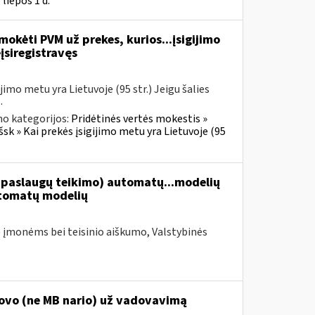
liepos 1 d.
okėti PVM už prekes, kurios...įsigijimo
įsiregistravęs
imo metu yra Lietuvoje (95 str.) Jeigu šalies
.
no kategorijos:
Pridėtinės vertės mokestis »
šsk » Kai prekės įsigijimo metu yra Lietuvoje (95
paslaugų teikimo) automatų...modelių
tomatų modelių
 įmonėms bei teisinio aiškumo, Valstybinės
dovo (ne MB nario) už vadovavimą