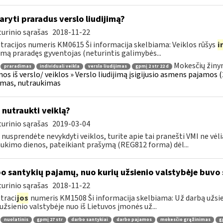
aryti praradus verslo liudijimą?
urinio sąrašas
2018-11-22
tracijos numeris KM0615 Ši informacija skelbiama: Veiklos rūšys
i
jimą praradęs gyventojas (neturintis galimybės...
Mokesčių žiny
praradimas
individuali veikla
verslo liudijimas
gpmį 2 str 22 d
os iš verslo/ veiklos » Verslo liudijimą įsigijusio asmens pajamos (26
jimas, nutraukimas
 nutraukti veiklą?
urinio sąrašas
2019-03-04
 nusprendėte nevykdyti veiklos, turite apie tai pranešti VMI ne vėl
ukimo dienos, pateikiant prašymą (REG812 forma) dėl...
o santykių pajamų, nuo kurių užsienio valstybėje buv
urinio sąrašas
2018-11-22
traci
jos
numeris KM1508 Ši informacija skelbiama: Už darbą užsie
 užsienio valstybėje nuo iš Lietuvos įmonės už...
nuolatinis
gpmį 27 str
darbo santykiai
darbo pajamos
mokesčio grąžinimas
g