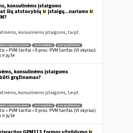
s, konsulinėms įstaigoms
at šių atstovybių
ir
įstaigų...nariams
ir
VM?
atinėms, konsulinėms įstaigoms, tarpt.
nėms organizacijoms
atstovybėms
pvm grąžinimas
s » PVM tarifai » 0 proc. PVM tarifas (VI skyrius)
ir jų še
bėms, konsulinėms įstaigoms
būti grąžinamas?
atinėms, konsulinėms įstaigoms, tarpt.
nėms organizacijoms
atstovybėms
pvm grąžinimas
s » PVM tarifai » 0 proc. PVM tarifas (VI skyrius)
ir jų še
eklaracijos GPM313 formos užpildymo
ir