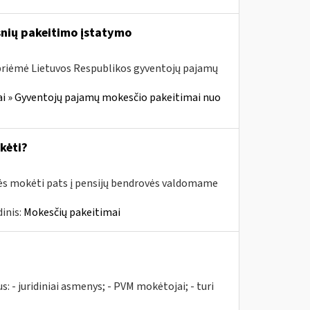
snių pakeitimo įstatymo
 priėmė Lietuvos Respublikos gyventojų pajamų
i » Gyventojų pajamų mokesčio pakeitimai nuo
kėti?
rės mokėti pats į pensijų bendrovės valdomame
inis:
Mokesčių pakeitimai
us: - juridiniai asmenys; - PVM mokėtojai; - turi