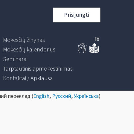
Prisijungti
Mokesčių žinynas
Mokesčių kalendorius
Seminarai
Tarptautinis apmokestinimas
Kontaktai / Apklausa
ний переклад (
English
,
Русский
,
Українська
)