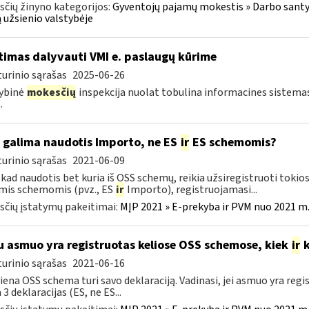
čių žinyno kategorijos:
Gyventojų pajamų mokestis » Darbo santyk
 užsienio valstybėje
timas dalyvauti VMI e. paslaugų kūrime
urinio sąrašas
2025-06-26
ybinė
mokesčių
inspekcija nuolat tobulina informacines sistema
.
 galima naudotis Importo, ne ES
ir
ES schemomis?
urinio sąrašas
2021-06-09
kad naudotis bet kuria iš OSS schemų, reikia užsiregistruoti toki
mis schemomis (pvz., ES
ir
Importo), registruojamasi...
čių įstatymų pakeitimai:
MĮP 2021 » E-prekyba ir PVM nuo 2021 m. 
u asmuo yra registruotas keliose OSS schemose, kiek
ir
k
urinio sąrašas
2021-06-16
iena OSS schema turi savo deklaraciją. Vadinasi, jei asmuo yra reg
 3 deklaracijas (ES, ne ES...