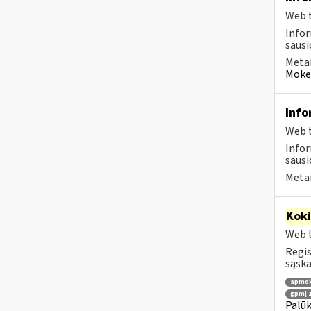
Web t
Infor
sausio
Metai
Mokes
Info
Web t
Infor
sausio
Metai
Kok
Web t
Regis
sąska
apmok
gpmį 17
Palū