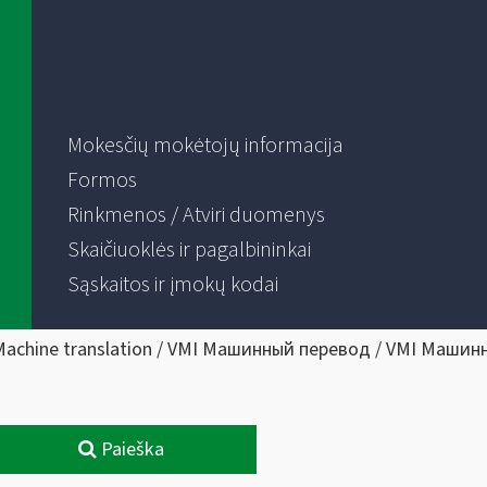
Mokesčių mokėtojų informacija
Formos
Rinkmenos / Atviri duomenys
Skaičiuoklės ir pagalbininkai
Sąskaitos ir įmokų kodai
Machine translation / VMI Машинный перевод / VMI Машин
Paieška