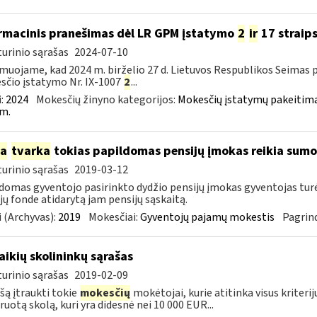
rmacinis pranešimas dėl LR GPM įstatymo
2
ir
17 straip
urinio sąrašas
2024-07-10
muojame, kad 2024 m. birželio 27 d. Lietuvos Respublikos Seimas
čio įstatymo Nr. IX-1007
2
...
:
2024
Mokesčių žinyno kategorijos:
Mokesčių įstatymų pakeitima
m.
ia
tvarka
tokias papildomas pensijų įmokas reikia sumo
urinio sąrašas
2019-03-12
domas gyventojo pasirinkto dydžio pensijų įmokas gyventojas tu
jų fonde atidarytą jam pensijų sąskaitą.
 (Archyvas):
2019
Mokesčiai:
Gyventojų pajamų mokestis
Pagrind
laikių skolininkų sąrašas
urinio sąrašas
2019-02-09
ašą įtraukti tokie
mokesčių
mokėtojai, kurie atitinka visus kriterij
ruotą skolą, kuri yra didesnė nei 10 000 EUR...