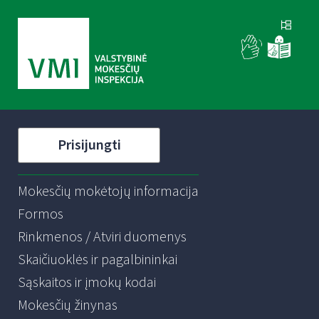
Prisijungti
Mokesčių mokėtojų informacija
Formos
Rinkmenos / Atviri duomenys
Skaičiuoklės ir pagalbininkai
Sąskaitos ir įmokų kodai
Mokesčių žinynas