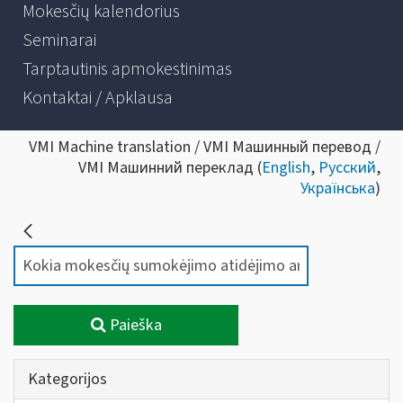
Mokesčių kalendorius
Seminarai
Tarptautinis apmokestinimas
Kontaktai / Apklausa
VMI Machine translation / VMI Машинный перевод /
VMI Машинний переклад (
English
,
Русский
,
Українська
)
Paieška
Kategorijos