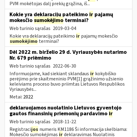
PVM mokėtojas dalį prekių grąžina, iš...
Kokie yra deklaracijų pateikimo
ir
pajamų
mokesčio
sumokėjimo
terminai?
Web turinio sąrašas
2019-03-04
Kokie yra deklaracijų pateikimo
ir
pajamų mokesčio
sumokėjimo
terminai?
Dėl 2022 m. birželio 29 d. Vyriausybės nutarimo
Nr. 679 priėmimo
Web turinio sąrašas
2022-06-30
Informuojame, kad siekiant sklandaus
ir
kokybiško
perėjimo prie skaitmeninio PVM[1] grąžinimo užsienio
keleiviams proceso buvo priimtas Lietuvos Respublikos
Vyriausybės...
Metai:
2022
deklaruojamos nuolatinio Lietuvos gyventojo
gautos finansinių priemonių pardavimo
ir
Web turinio sąrašas
2018-11-22
Registraci
jos
numeris KM1186 Ši informacija skelbiama:
Mokesčio sumokėjimas
ir
deklaravimas Nuolatinis