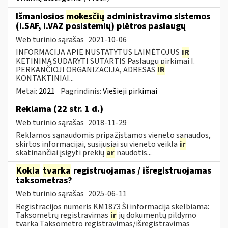
Išmaniosios
mokesčių
administravimo sistemos
(i.SAF, i.VAZ posistemių) plėtros paslaugų
Web turinio sąrašas
2021-10-06
INFORMACIJA APIE NUSTATYTUS LAIMĖTOJUS
IR
KETINIMĄ SUDARYTI SUTARTIS Paslaugų pirkimai I.
PERKANČIOJI ORGANIZACIJA, ADRESAS
IR
KONTAKTINIAI...
Metai:
2021
Pagrindinis:
Viešieji pirkimai
Reklama (22 str. 1 d.)
Web turinio sąrašas
2018-11-29
Reklamos sąnaudomis pripažįstamos vieneto sąnaudos,
skirtos informacijai, susijusiai su vieneto veikla
ir
skatinančiai įsigyti prekių
ar
naudotis...
Kokia
tvarka
registruojamas / išregistruojamas
taksometras?
Web turinio sąrašas
2025-06-11
Registracijos numeris KM1873 Ši informacija skelbiama:
Taksometrų registravimas
ir
jų dokumentų pildymo
tvarka Taksometro registravimas/išregistravimas