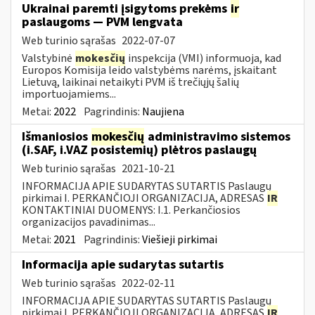
Ukrainai paremti įsigytoms prekėms
ir
paslaugoms — PVM lengvata
Web turinio sąrašas
2022-07-07
Valstybinė
mokesčių
inspekcija (VMI) informuoja, kad
Europos Komisija leido valstybėms narėms, įskaitant
Lietuvą, laikinai netaikyti PVM iš trečiųjų šalių
importuojamiems...
Metai:
2022
Pagrindinis:
Naujiena
Išmaniosios
mokesčių
administravimo sistemos
(i.SAF, i.VAZ posistemių) plėtros paslaugų
Web turinio sąrašas
2021-10-21
INFORMACIJA APIE SUDARYTAS SUTARTIS Paslaugų
pirkimai I. PERKANČIOJI ORGANIZACIJA, ADRESAS
IR
KONTAKTINIAI DUOMENYS: I.1. Perkančiosios
organizacijos pavadinimas...
Metai:
2021
Pagrindinis:
Viešieji pirkimai
Informacija apie sudarytas sutartis
Web turinio sąrašas
2022-02-11
INFORMACIJA APIE SUDARYTAS SUTARTIS Paslaugų
pirkimai I. PERKANČIOJI ORGANIZACIJA, ADRESAS
IR