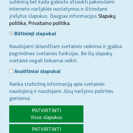
sutikimą bet kada galėsite atšaukti pakeisdami
interneto naršyklės nustatymus ir ištrindami
įrašytus slapukus. Daugiau informacijos
Slapukų
politika
;
Privatumo politika.
Būtinieji slapukai
Naudojami sklandžiam svetainės veikimui ir įgalina
pagrindines svetainės funkcijas. Be šių slapukų
svetainė negali tinkamai veikti.
Analitiniai slapukai
Renka statistinę informaciją apie svetainės
naudojimą ir naudojami Jūsų naršymo patirties
gerinimui.
PATVIRTINTI
Visus slapukus
PATVIRTINTI