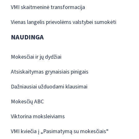
VMI skaitmeninė transformacija
Vienas langelis prievolėms valstybei sumokėti
NAUDINGA
Mokesčiai ir jų dydžiai
Atsiskaitymas grynaisiais pinigais
Dažniausiai užduodami klausimai
Mokesčių ABC
Viktorina moksleiviams
VMI kviečia į „Pasimatymą su mokesčiais“