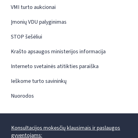
VMI turto aukcionai
Įmonių VDU palyginimas
STOP šešėliui
Krašto apsaugos ministerijos informacija
Interneto svetainės atitikties paraiška
Ieškome turto savininkų
Nuorodos
Konsultacijos mokesčių klausimais ir paslaugos
gyventojams: