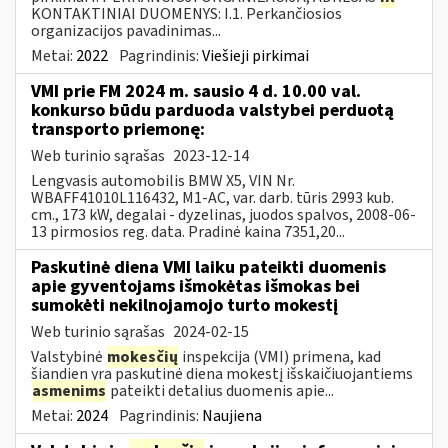
KONTAKTINIAI DUOMENYS: I.1. Perkančiosios
organizacijos pavadinimas...
Metai:
2022
Pagrindinis:
Viešieji pirkimai
VMI prie FM 2024 m. sausio 4 d. 10.00 val.
konkurso būdu parduoda valstybei perduotą
transporto priemonę:
Web turinio sąrašas
2023-12-14
Lengvasis automobilis BMW X5, VIN Nr.
WBAFF41010L116432, M1-AC, var. darb. tūris 2993 kub.
cm., 173 kW, degalai - dyzelinas, juodos spalvos, 2008-06-
13 pirmosios reg. data. Pradinė kaina 7351,20...
Paskutinė diena VMI laiku pateikti duomenis
apie gyventojams išmokėtas išmokas bei
sumokėti nekilnojamojo turto mokestį
Web turinio sąrašas
2024-02-15
Valstybinė
mokesčių
inspekcija (VMI) primena, kad
šiandien yra paskutinė diena mokestį išskaičiuojantiems
asmenims
pateikti detalius duomenis apie...
Metai:
2024
Pagrindinis:
Naujiena