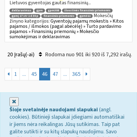
Lietuvos gyventojas gautas finansinių...
deklaravimas
gpm
gpm308
išvestinės finansinės priemonės
Mokesčių
gpmį 17 str 1 d 30 p
finansinės priemonės
gpm311
žinyno kategorijos:
Gyventojų pajamų mokestis » Kitos
pajamos / išmokos (pagal abėcėlę) » Turto pardavimo
pajamos » Finansinių priemonių » Mokesčio
sumokėjimas ir deklaravimas
20 Įrašų(-ai)
Rodoma nuo 901 iki 920 iš 7,292 irašų.
1
...
45
46
47
...
365
Uždaryti
Šioje svetainėje naudojami slapukai
(angl.
cookies). Būtinieji slapukai įdiegiami automatiškai
ir jiems nėra reikalingas Jūsų sutikimas. Taip pat
galite sutikti ir su kitų slapukų naudojimu. Savo