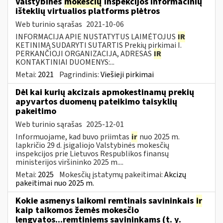
Valstybinės
mokesčių
inspekcijos informacinių
išteklių virtualios platforms plėtros
Web turinio sąrašas
2021-10-06
INFORMACIJA APIE NUSTATYTUS LAIMĖTOJUS
IR
KETINIMĄ SUDARYTI SUTARTIS Prekių pirkimai I.
PERKANČIOJI ORGANIZACIJA, ADRESAS
IR
KONTAKTINIAI DUOMENYS:...
Metai:
2021
Pagrindinis:
Viešieji pirkimai
Dėl kai kurių akcizais apmokestinamų prekių
apyvartos duomenų pateikimo taisyklių
pakeitimo
Web turinio sąrašas
2025-12-01
Informuojame, kad buvo priimtas
ir
nuo 2025 m.
lapkričio 29 d. įsigaliojo Valstybinės mokesčių
inspekcijos prie Lietuvos Respublikos finansų
ministerijos viršininko 2025 m....
Metai:
2025
Mokesčių įstatymų pakeitimai:
Akcizų
pakeitimai nuo 2025 m.
Kokie asmenys laikomi remtinais savininkais
ir
kaip taikomos žemės mokesčio
lengvatos...remtiniems savininkams (t. y.