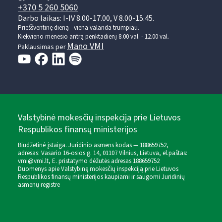
+370 5 260 5060
Darbo laikas: I-IV 8.00-17.00, V 8.00-15.45.
Prieššventinę dieną - viena valanda trumpiau.
Kiekvieno mėnesio antrą penktadienį 8.00 val. - 12.00 val.
Mano VMI
Paklausimas per
Valstybinė mokesčių inspekcija prie Lietuvos
Respublikos finansų ministerijos
Biudžetinė įstaiga. Juridinio asmens kodas — 188659752,
adresas: Vasario 16-osios g. 14, 01107 Vilnius, Lietuva, el.paštas:
vmi@vmi.lt
, E. pristatymo dėžutės adresas 188659752
Duomenys apie Valstybinę mokesčių inspekciją prie Lietuvos
Respublikos finansų ministerijos kaupiami ir saugomi Juridinių
asmenų registre