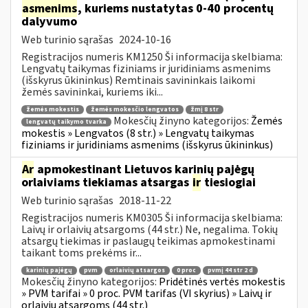
asmenims
, kuriems nustatytas 0-40 procentų
dalyvumo
Web turinio sąrašas
2024-10-16
Registracijos numeris KM1250 Ši informacija skelbiama:
Lengvatų taikymas fiziniams ir juridiniams asmenims
(išskyrus ūkininkus) Remtinais savininkais laikomi
žemės savininkai, kuriems iki...
žemės mokestis
žemės mokesčio lengvatos
žmį 8 str
Mokesčių žinyno kategorijos:
Žemės
lengvatų taikymo tvarka
mokestis » Lengvatos (8 str.) » Lengvatų taikymas
fiziniams ir juridiniams asmenims (išskyrus ūkininkus)
Ar
apmokestinant Lietuvos karinių pajėgų
orlaiviams tiekiamas atsargas
ir
tiesiogiai
Web turinio sąrašas
2018-11-22
Registracijos numeris KM0305 Ši informacija skelbiama:
Laivų ir orlaivių atsargoms (44 str.) Ne, negalima. Tokių
atsargų tiekimas ir paslaugų teikimas apmokestinami
taikant toms prekėms ir...
karinių pajėgų
pvm
orlaivių atsargos
0 proc
pvmį 44 str 2 d
Mokesčių žinyno kategorijos:
Pridėtinės vertės mokestis
» PVM tarifai » 0 proc. PVM tarifas (VI skyrius) » Laivų ir
orlaivių atsargoms (44 str.)