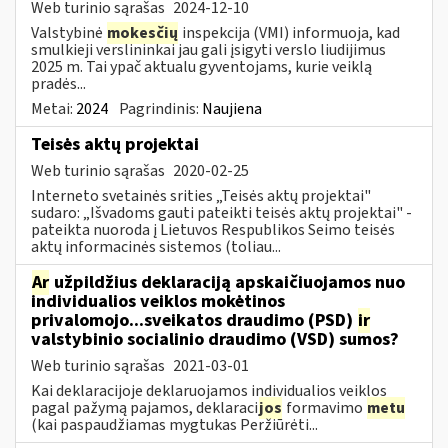
Web turinio sąrašas
2024-12-10
Valstybinė
mokesčių
inspekcija (VMI) informuoja, kad
smulkieji verslininkai jau gali įsigyti verslo liudijimus
2025 m. Tai ypač aktualu gyventojams, kurie veiklą
pradės...
Metai:
2024
Pagrindinis:
Naujiena
Teisės aktų projektai
Web turinio sąrašas
2020-02-25
Interneto svetainės srities „Teisės aktų projektai"
sudaro: „Išvadoms gauti pateikti teisės aktų projektai" -
pateikta nuoroda į Lietuvos Respublikos Seimo teisės
aktų informacinės sistemos (toliau...
Ar
užpildžius deklaraciją apskaičiuojamos nuo
individualios veiklos mokėtinos
privalomojo...sveikatos draudimo (PSD)
ir
valstybinio socialinio draudimo (VSD) sumos?
Web turinio sąrašas
2021-03-01
Kai deklaracijoje deklaruojamos individualios veiklos
pagal pažymą pajamos, deklaraci
jos
formavimo
metu
(kai paspaudžiamas mygtukas Peržiūrėti...