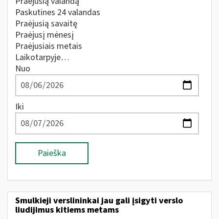
Praėjusią valandą
Paskutines 24 valandas
Praėjusią savaitę
Praėjusį mėnesį
Praėjusiais metais
Laikotarpyje…
Nuo
Iki
Paieška
Smulkieji verslininkai jau gali įsigyti verslo
liudijimus kitiems metams