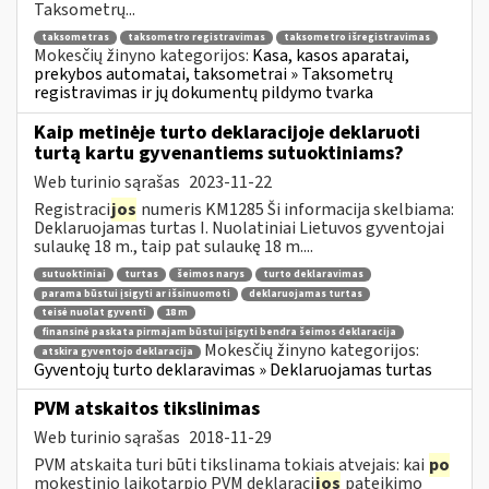
Taksometrų...
taksometras
taksometro registravimas
taksometro išregistravimas
Mokesčių žinyno kategorijos:
Kasa, kasos aparatai,
prekybos automatai, taksometrai » Taksometrų
registravimas ir jų dokumentų pildymo tvarka
Kaip metinėje turto deklaracijoje deklaruoti
turtą kartu gyvenantiems sutuoktiniams?
Web turinio sąrašas
2023-11-22
Registraci
jos
numeris KM1285 Ši informacija skelbiama:
Deklaruojamas turtas I. Nuolatiniai Lietuvos gyventojai
sulaukę 18 m., taip pat sulaukę 18 m....
sutuoktiniai
turtas
šeimos narys
turto deklaravimas
parama būstui įsigyti ar išsinuomoti
deklaruojamas turtas
teisė nuolat gyventi
18 m
finansinė paskata pirmajam būstui įsigyti bendra šeimos deklaracija
Mokesčių žinyno kategorijos:
atskira gyventojo deklaracija
Gyventojų turto deklaravimas » Deklaruojamas turtas
PVM atskaitos tikslinimas
Web turinio sąrašas
2018-11-29
PVM atskaita turi būti tikslinama tokiais atvejais: kai
po
mokestinio laikotarpio PVM deklaraci
jos
pateikimo