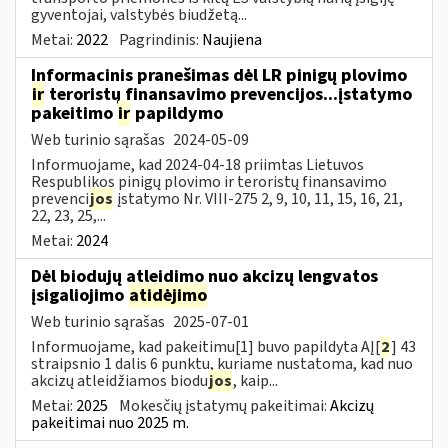
gyventojai, valstybės biudžetą...
Metai:
2022
Pagrindinis:
Naujiena
Informacinis pranešimas dėl LR pinigų plovimo
ir
teroristų finansavimo prevencijos...įstatymo
pakeitimo
ir
papildymo
Web turinio sąrašas
2024-05-09
Informuojame, kad 2024-04-18 priimtas Lietuvos
Respublikos pinigų plovimo ir teroristų finansavimo
prevenci
jos
įstatymo Nr. VIII-275 2, 9, 10, 11, 15, 16, 21,
22, 23, 25,...
Metai:
2024
Dėl biodujų atleidimo nuo akcizų lengvatos
įsigaliojimo
atidėjimo
Web turinio sąrašas
2025-07-01
Informuojame, kad pakeitimu[1] buvo papildyta AĮ[
2
] 43
straipsnio 1 dalis 6 punktu, kuriame nustatoma, kad nuo
akcizų atleidžiamos biodu
jos
, kaip...
Metai:
2025
Mokesčių įstatymų pakeitimai:
Akcizų
pakeitimai nuo 2025 m.