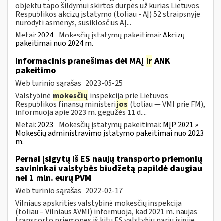
objektu tapo šildymui skirtos durpės už kurias Lietuvos
Respublikos akcizų įstatymo (toliau - AĮ) 52 straipsnyje
nurodyti asmenys, susiklosčius AĮ...
Metai:
2024
Mokesčių įstatymų pakeitimai:
Akcizų
pakeitimai nuo 2024 m.
Informacinis pranešimas dėl MAĮ
ir
ANK
pakeitimo
Web turinio sąrašas
2023-05-25
Valstybinė
mokesčių
inspekcija prie Lietuvos
Respublikos finansų ministeri
jos
(toliau — VMI prie FM),
informuoja apie 2023 m. gegužės 11 d....
Metai:
2023
Mokesčių įstatymų pakeitimai:
MĮP 2021 »
Mokesčių administravimo įstatymo pakeitimai nuo 2023
m.
Pernai įsigytų iš ES naujų transporto priemonių
savininkai valstybės biudžetą papildė daugiau
nei 1 mln. eurų PVM
Web turinio sąrašas
2022-02-17
Vilniaus apskrities valstybinė mokesčių inspekcija
(toliau – Vilniaus AVMI) informuoja, kad 2021 m. naujas
transporto priemones iš kitų ES valstybių narių įsigiję