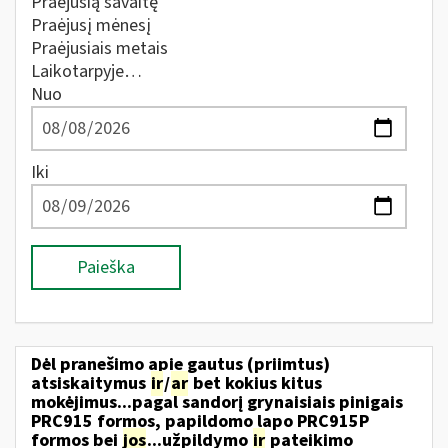
Praėjusią savaitę
Praėjusį mėnesį
Praėjusiais metais
Laikotarpyje…
Nuo
Iki
Paieška
Dėl pranešimo apie gautus (priimtus)
atsiskaitymus
ir
/
ar
bet kokius kitus
mokėjimus...pagal sandorį grynaisiais pinigais
PRC915 formos, papildomo lapo PRC915P
formos bei
jos
...užpildymo
ir
pateikimo