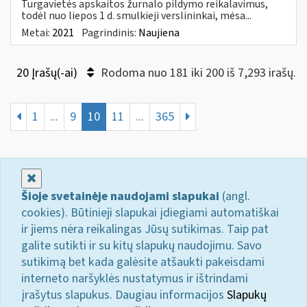
Turgavietės apskaitos žurnalo pildymo reikalavimus,
todėl nuo liepos 1 d. smulkieji verslininkai, mėsa...
Metai:
2021
Pagrindinis:
Naujiena
20 Įrašų(-ai)
Rodoma nuo 181 iki 200 iš 7,293 irašų.
1
...
9
10
11
...
365
Uždaryti
Šioje svetainėje naudojami slapukai
(angl.
cookies). Būtinieji slapukai įdiegiami automatiškai
ir jiems nėra reikalingas Jūsų sutikimas. Taip pat
galite sutikti ir su kitų slapukų naudojimu. Savo
sutikimą bet kada galėsite atšaukti pakeisdami
interneto naršyklės nustatymus ir ištrindami
įrašytus slapukus. Daugiau informacijos
Slapukų