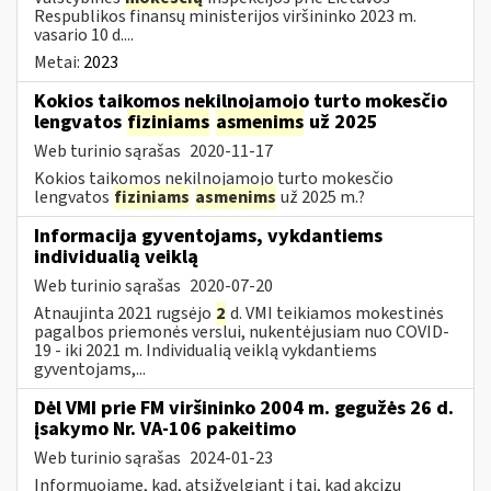
Respublikos finansų ministerijos viršininko 2023 m.
vasario 10 d....
Metai:
2023
Kokios taikomos nekilnojamojo turto mokesčio
lengvatos
fiziniams
asmenims
už 2025
Web turinio sąrašas
2020-11-17
Kokios taikomos nekilnojamojo turto mokesčio
lengvatos
fiziniams
asmenims
už 2025 m.?
Informacija gyventojams, vykdantiems
individualią veiklą
Web turinio sąrašas
2020-07-20
Atnaujinta 2021 rugsėjo
2
d. VMI teikiamos mokestinės
pagalbos priemonės verslui, nukentėjusiam nuo COVID-
19 - iki 2021 m. Individualią veiklą vykdantiems
gyventojams,...
Dėl VMI prie FM viršininko 2004 m. gegužės 26 d.
įsakymo Nr. VA-106 pakeitimo
Web turinio sąrašas
2024-01-23
Informuojame, kad, atsižvelgiant į tai, kad akcizų