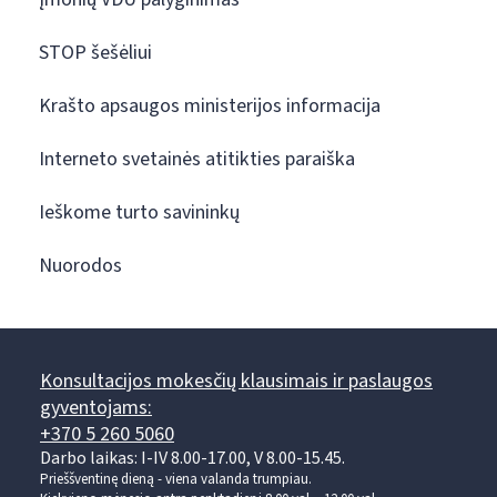
STOP šešėliui
Krašto apsaugos ministerijos informacija
Interneto svetainės atitikties paraiška
Ieškome turto savininkų
Nuorodos
Konsultacijos mokesčių klausimais ir paslaugos
gyventojams:
+370 5 260 5060
Darbo laikas: I-IV 8.00-17.00, V 8.00-15.45.
Prieššventinę dieną - viena valanda trumpiau.