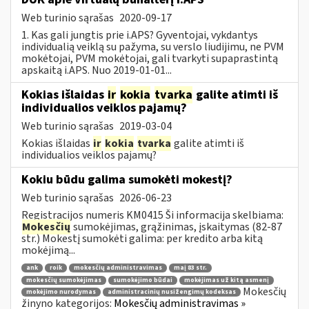
Web turinio sąrašas
2020-09-17
1. Kas gali jungtis prie i.APS? Gyventojai, vykdantys
individualią veiklą su pažyma, su verslo liudijimu, ne PVM
mokėtojai, PVM mokėtojai, gali tvarkyti supaprastintą
apskaitą i.APS. Nuo 2019-01-01...
Kokias išlaidas
ir
kokia
tvarka
galite atimti iš
individualios veiklos pajamų?
Web turinio sąrašas
2019-03-04
Kokias išlaidas
ir
kokia
tvarka
galite atimti iš
individualios veiklos pajamų?
Kokiu būdu galima sumokėti mokestį?
Web turinio sąrašas
2026-06-23
Registracijos numeris KM0415 Ši informacija skelbiama:
Mokesčių
sumokėjimas, grąžinimas, įskaitymas (82-87
str.) Mokestį sumokėti galima: per kredito arba kitą
mokėjimą...
ank
roik
mokesčių administravimas
maį 83 str.
mokesčių sumokėjimas
sumokėjimo būdai
mokėjimas už kitą asmenį
Mokesčių
mokėjimo nurodymas
administracinių nusižengimų kodeksas
žinyno kategorijos:
Mokesčių administravimas »