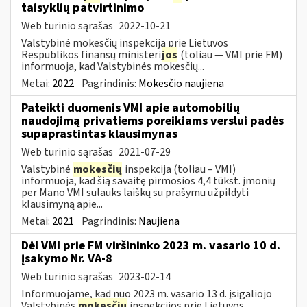
taisyklių patvirtinimo
Web turinio sąrašas
2022-10-21
Valstybinė mokesčių inspekcija prie Lietuvos
Respublikos finansų ministeri
jos
(toliau ― VMI prie FM)
informuoja, kad Valstybinės mokesčių...
Metai:
2022
Pagrindinis:
Mokesčio naujiena
Pateikti duomenis VMI apie automobilių
naudojimą privatiems poreikiams verslui padės
supaprastintas klausimynas
Web turinio sąrašas
2021-07-29
Valstybinė
mokesčių
inspekcija (toliau – VMI)
informuoja, kad šią savaitę pirmosios 4,4 tūkst. įmonių
per Mano VMI sulauks laiškų su prašymu užpildyti
klausimyną apie...
Metai:
2021
Pagrindinis:
Naujiena
Dėl VMI prie FM viršininko 2023 m. vasario 10 d.
įsakymo Nr. VA-8
Web turinio sąrašas
2023-02-14
Informuojame, kad nuo 2023 m. vasario 13 d. įsigaliojo
Valstybinės
mokesčių
inspekcijos prie Lietuvos