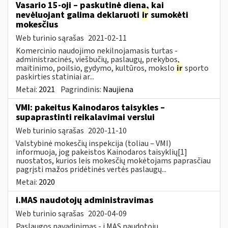
Vasario 15-oji – paskutinė diena, kai
nevėluojant galima deklaruoti
ir
sumokėti
mokesčius
Web turinio sąrašas
2021-02-11
Komercinio naudojimo nekilnojamasis turtas -
administracinės, viešbučių, paslaugų, prekybos,
maitinimo, poilsio, gydymo, kultūros, mokslo
ir
sporto
paskirties statiniai ar...
Metai:
2021
Pagrindinis:
Naujiena
VMI: pakeitus Kainodaros taisykles –
supaprastinti reikalavimai verslui
Web turinio sąrašas
2020-11-10
Valstybinė mokesčių inspekcija (toliau – VMI)
informuoja, jog pakeistos Kainodaros taisyklių[1]
nuostatos, kurios leis mokesčių mokėtojams paprasčiau
pagrįsti mažos pridėtinės vertės paslaugų...
Metai:
2020
i.MAS naudotojų administravimas
Web turinio sąrašas
2020-04-09
Paslaugos pavadinimas - i.MAS naudotojų