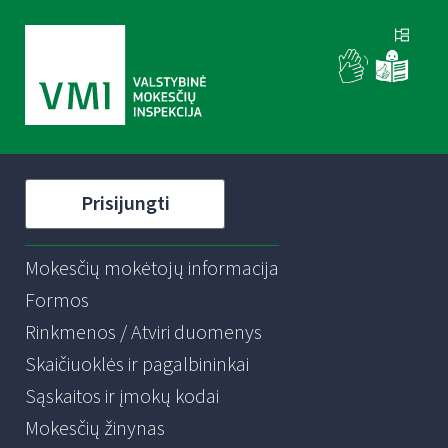
Prisijungti
Mokesčių mokėtojų informacija
Formos
Rinkmenos / Atviri duomenys
Skaičiuoklės ir pagalbininkai
Sąskaitos ir įmokų kodai
Mokesčių žinynas