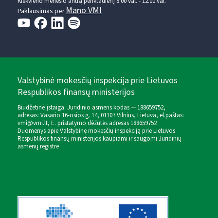
Kiekvieno mėnesio antrą penktadienį 8.00 val. - 12.00 val.
Mano VMI
Paklausimas per
Valstybinė mokesčių inspekcija prie Lietuvos
Respublikos finansų ministerijos
Biudžetinė įstaiga. Juridinio asmens kodas — 188659752,
adresas: Vasario 16-osios g. 14, 01107 Vilnius, Lietuva, el.paštas:
vmi@vmi.lt
, E. pristatymo dėžutės adresas 188659752
Duomenys apie Valstybinę mokesčių inspekciją prie Lietuvos
Respublikos finansų ministerijos kaupiami ir saugomi Juridinių
asmenų registre