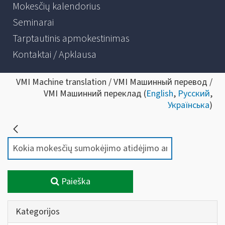
Mokesčių kalendorius
Seminarai
Tarptautinis apmokestinimas
Kontaktai / Apklausa
VMI Machine translation / VMI Машинный перевод /
VMI Машинний переклад (
English
,
Русский
,
Українська
)
Paieška
Kategorijos