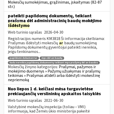
Mokesčių sumokėjimas, grąžinimas, įskaitymas (82-87
str.)
pateikti papildomų dokumentų, teikiant
prašymą dėl administracinių baudų mokėjimo
išdėstymo
Web turinio sąrašas
2026-04-30
Registracijos numeris KM3818 Ši informacija skelbiama:
Prašymas išdėstyti mokesčių
ar
baudų sumokėjimą
Papildomų dokumentų gyventojui pateikti nereikia,
jeigu tenkinamos...
papildomi dokumentai
mps dėl an baudų
kada nereikia papildomų dokumentų teikiant mps prašymą dėl an baudos
Mokesčių žinyno kategorijos:
Prašymai, pažymos ir
mokėjimo duomenys » Pažymų užsakymas ir prašymų
teikimas » Prašymas atidėti arba išdėstyti mokestinę
nepriemoką
Nuo liepos 1 d. keičiasi mėsa turgavietėse
prekiaujančių verslininkų apskaitos taisyklės
Web turinio sąrašas
2021-06-30
Valstybinė mokesčių inspekcija (toliau – VMI)
informuoja, kad Žemės ūkio ministerija pakeitė