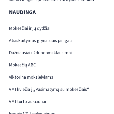
NAUDINGA
Mokesčiai ir jų dydžiai
Atsiskaitymas grynaisiais pinigais
Dažniausiai užduodami klausimai
Mokesčių ABC
Viktorina moksleiviams
VMI kviečia į „Pasimatymą su mokesčiais“
VMI turto aukcionai
Įmonių VDU palyginimas