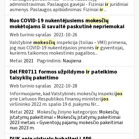
administravimas. Paslaugos gavėjai - Fiziniai
ir
juridiniai
asmenys. Paslaugos apibūdinimas: Fiziniai
ir
...
Nuo COVID-19 nukentėjusiems
mokesčių
mokėtojams ši savaitė paskutinė nepriemokai
Web turinio sąrašas
2021-10-26
Valstybinė
mokesčių
inspekcija (toliau – VMI) primena,
jog nuo COVID-19 nukentėjusios įmonės
ir
gyventojai,
kuriems taikomos mokestinės pagalbos...
Metai:
2021
Pagrindinis:
Naujiena
Dėl FR0711 formos užpildymo
ir
pateikimo
taisyklių pakeitimo
Web turinio sąrašas
2022-10-28
Informuojame, kad Valstybinės mokesčių inspekci
jos
prie Lietuvos Respublikos finansų ministeri
jos
viršininko 2022 m. spalio 19 d. įsakymu Nr....
Metai:
2022
Mokesčių žinyno kategorijos:
Mokesčių
įstatymų pakeitimai » Mokesčių įstatymų pakeitimai
2023 metais » Gyventojų pajamų mokesčio pakeitimai
nuo 2023 m.
DUK apie virtualų buhalterį i.APS