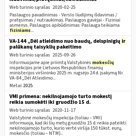
Web turinio sąrašas
2020-02-25
Paslaugos pavadinimas - Verslo liudijimų išdavimas /
pratęsimas / nutraukimas. Paslaugos gavėjai - Fiziniai
asmenys. Paslaugos apibūdinimas: Paslauga teikiama
fiziniams
...
VA-144 „Dėl atleidimo nuo baudų, delspinigių
ir
palūkanų taisyklių pakeitimo
Web turinio sąrašas
2025-09-26
Informuojame apie priimtą Valstybinės
mokesčių
inspekcijos prie Lietuvos Respublikos finansų
ministerijos viršininko 2025 m. rugsėjo 24 d. įsakymą Nr.
VA-84 „Dėl Atleidimo...
Metai:
2025
VMI primena: nekilnojamojo turto mokestį
reikia sumokėti iki gruodžio 15 d.
Web turinio sąrašas
2020-11-17
Valstybinė mokesčių inspekcija (toliau – VMI)
informuoja, kad iki šių metų gruodžio 15 d. reikia pateikti
nekilnojamojo turto, kurio vertė viršija 150 tūkst. eurų,
mokesčio (toliau – NTM)...