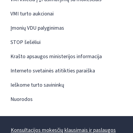
VMI turto aukcionai
Įmonių VDU palyginimas
STOP šešėliui
Krašto apsaugos ministerijos informacija
Interneto svetainės atitikties paraiška
Ieškome turto savininkų
Nuorodos
Konsultacijos mokesčių klausimais ir paslaugos