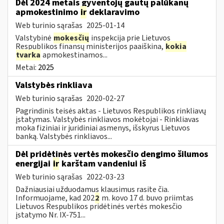
Dėl 2024 metais gyventojų gautų palūkanų
apmokestinimo
ir
deklaravimo
Web turinio sąrašas
2025-01-14
Valstybinė
mokesčių
inspekcija prie Lietuvos
Respublikos finansų ministerijos paaiškina,
kokia
tvarka
apmokestinamos...
Metai:
2025
Valstybės rinkliava
Web turinio sąrašas
2020-02-27
Pagrindinis teisės aktas - Lietuvos Respublikos rinkliavų
įstatymas. Valstybės rinkliavos mokėtojai - Rinkliavas
moka fiziniai ir juridiniai asmenys, išskyrus Lietuvos
banką. Valstybės rinkliavos...
Dėl pridėtinės vertės mokesčio dengimo šilumos
energijai
ir
karštam vandeniui iš
Web turinio sąrašas
2022-03-23
Dažniausiai užduodamus klausimus rasite čia.
Informuojame, kad 202
2
m. kovo 17 d. buvo priimtas
Lietuvos Respublikos pridėtinės vertės mokesčio
įstatymo Nr. IX-751...