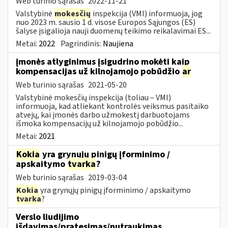
Web turinio sąrašas
2022-11-21
Valstybinė
mokesčių
inspekcija (VMI) informuoja, jog
nuo 2023 m. sausio 1 d. visose Europos Sąjungos (ES)
šalyse įsigalioja nauji duomenų teikimo reikalavimai ES...
Metai:
2022
Pagrindinis:
Naujiena
įmonės atlyginimus įsigudrino mokėti kaip
kompensacijas už kilnojamojo pobūdžio
ar
Web turinio sąrašas
2021-05-20
Valstybinė mokesčių inspekcija (toliau – VMI)
informuoja, kad atliekant kontrolės veiksmus pasitaiko
atvejų, kai įmonės darbo užmokestį darbuotojams
išmoka kompensacijų už kilnojamojo pobūdžio...
Metai:
2021
Kokia
yra grynųjų pinigų įforminimo /
apskaitymo
tvarka
?
Web turinio sąrašas
2019-03-04
Kokia
yra grynųjų pinigų įforminimo / apskaitymo
tvarka
?
Verslo liudijimo
išdavimas/pratęsimas/nutraukimas