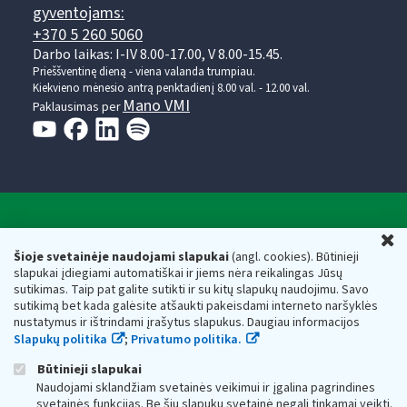
gyventojams:
+370 5 260 5060
Darbo laikas: I-IV 8.00-17.00, V 8.00-15.45.
Prieššventinę dieną - viena valanda trumpiau.
Kiekvieno mėnesio antrą penktadienį 8.00 val. - 12.00 val.
Mano VMI
Paklausimas per
Valstybinė mokesčių inspekcija prie Lietuvos
U
Respublikos finansų ministerijos
Šioje svetainėje naudojami slapukai
(angl. cookies). Būtinieji
slapukai įdiegiami automatiškai ir jiems nėra reikalingas Jūsų
Biudžetinė įstaiga. Juridinio asmens kodas — 188659752,
sutikimas. Taip pat galite sutikti ir su kitų slapukų naudojimu. Savo
adresas: Vasario 16-osios g. 14, 01107 Vilnius, Lietuva, el.paštas:
sutikimą bet kada galėsite atšaukti pakeisdami interneto naršyklės
vmi@vmi.lt
, E. pristatymo dėžutės adresas 188659752
nustatymus ir ištrindami įrašytus slapukus. Daugiau informacijos
Duomenys apie Valstybinę mokesčių inspekciją prie Lietuvos
Slapukų politika
;
Privatumo politika.
Respublikos finansų ministerijos kaupiami ir saugomi Juridinių
asmenų registre
Būtinieji slapukai
Naudojami sklandžiam svetainės veikimui ir įgalina pagrindines
svetainės funkcijas. Be šių slapukų svetainė negali tinkamai veikti.