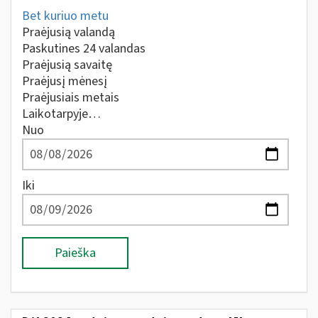
Bet kuriuo metu
Praėjusią valandą
Paskutines 24 valandas
Praėjusią savaitę
Praėjusį mėnesį
Praėjusiais metais
Laikotarpyje…
Nuo
Iki
Paieška