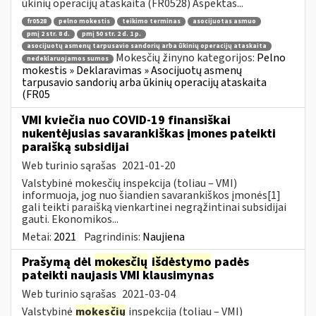
ūkinių operacijų ataskaita (FR0528) Aspektas...
fr0528
pelno mokestis
teikimo terminas
asocijuotas asmuo
pmį 2 str. 8 d.
pmį 50 str. 2 d. 1 p.
asocijuotų asmenų tarpusavio sandorių arba ūkinių operacijų ataskaita
Mokesčių žinyno kategorijos:
Pelno
nedeklaruojamos sumos
mokestis » Deklaravimas » Asocijuotų asmenų
tarpusavio sandorių arba ūkinių operacijų ataskaita
(FR05
VMI kviečia nuo COVID-19 finansiškai
nukentėjusias savarankiškas įmones pateikti
paraišką subsidijai
Web turinio sąrašas
2021-01-20
Valstybinė mokesčių inspekcija (toliau – VMI)
informuoja, jog nuo šiandien savarankiškos įmonės[1]
gali teikti paraišką vienkartinei negrąžintinai subsidijai
gauti. Ekonomikos...
Metai:
2021
Pagrindinis:
Naujiena
Prašymą dėl
mokesčių
išdėstymo
padės
pateikti naujasis VMI klausimynas
Web turinio sąrašas
2021-03-04
Valstybinė
mokesčių
inspekcija (toliau – VMI)