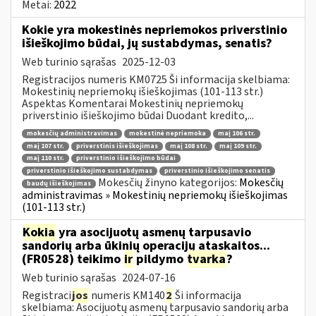
Metai:
2022
Kokie yra mokestinės nepriemokos priverstinio
išieškojimo būdai, jų sustabdymas, senatis?
Web turinio sąrašas
2025-12-03
Registracijos numeris KM0725 Ši informacija skelbiama:
Mokestinių nepriemokų išieškojimas (101-113 str.)
Aspektas Komentarai Mokestinių nepriemokų
priverstinio išieškojimo būdai Duodant kredito,...
mokesčių administravimas
mokestinė nepriemoka
maį 106 str.
maį 107 str.
priverstinis išieškojimas
maį 108 str.
maį 109 str.
maį 110 str.
priverstinio išieškojimo būdai
priverstinio išieškojimo sustabdymas
priverstinio išieškojimo senatis
Mokesčių žinyno kategorijos:
Mokesčių
baudų išieškojimas
administravimas » Mokestinių nepriemokų išieškojimas
(101-113 str.)
Kokia
yra asocijuotų asmenų tarpusavio
sandorių arba ūkinių operacijų ataskaitos...
(FR0528) teikimo
ir
pildymo
tvarka
?
Web turinio sąrašas
2024-07-16
Registraci
jos
numeris KM140
2
Ši informacija
skelbiama: Asocijuotų asmenų tarpusavio sandorių arba