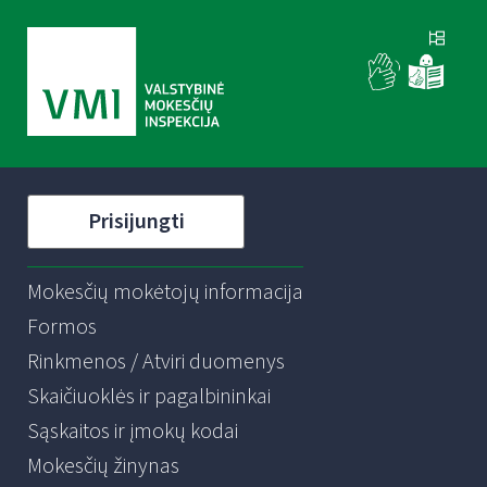
Prisijungti
Mokesčių mokėtojų informacija
Formos
Rinkmenos / Atviri duomenys
Skaičiuoklės ir pagalbininkai
Sąskaitos ir įmokų kodai
Mokesčių žinynas