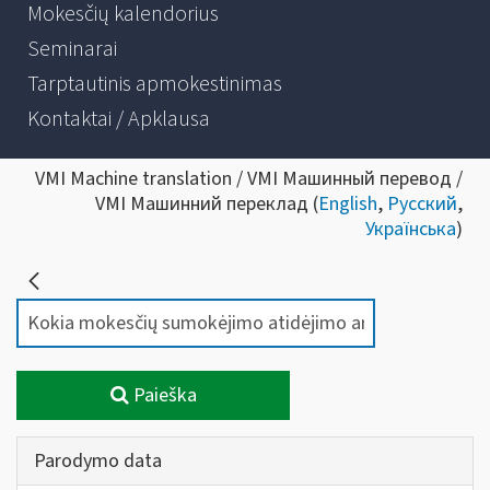
Mokesčių kalendorius
Seminarai
Tarptautinis apmokestinimas
Kontaktai / Apklausa
VMI Machine translation / VMI Машинный перевод /
VMI Машинний переклад (
English
,
Русский
,
Українська
)
Paieška
Parodymo data