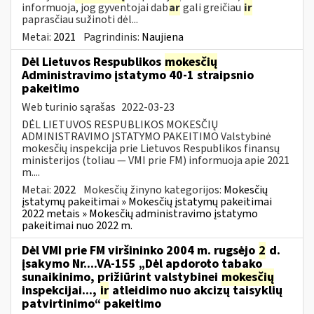
informuoja, jog gyventojai dab
ar
gali greičiau
ir
paprasčiau sužinoti dėl...
Metai:
2021
Pagrindinis:
Naujiena
Dėl Lietuvos Respublikos
mokesčių
Administravimo įstatymo 40-1 straipsnio
pakeitimo
Web turinio sąrašas
2022-03-23
DĖL LIETUVOS RESPUBLIKOS MOKESČIŲ
ADMINISTRAVIMO ĮSTATYMO PAKEITIMO Valstybinė
mokesčių inspekcija prie Lietuvos Respublikos finansų
ministerijos (toliau — VMI prie FM) informuoja apie 2021
m....
Metai:
2022
Mokesčių žinyno kategorijos:
Mokesčių
įstatymų pakeitimai » Mokesčių įstatymų pakeitimai
2022 metais » Mokesčių administravimo įstatymo
pakeitimai nuo 2022 m.
Dėl VMI prie FM viršininko 2004 m. rugsėjo
2
d.
įsakymo Nr....VA-155 „Dėl apdoroto tabako
sunaikinimo, prižiūrint valstybinei
mokesčių
inspekcijai...,
ir
atleidimo nuo akcizų taisyklių
patvirtinimo“ pakeitimo