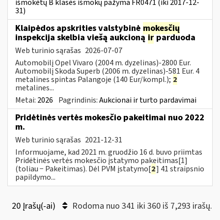
išmokėtų B klasės išmokų pažyma FR0471 (iki 2017-12-
31)
Klaipėdos apskrities valstybinė
mokesčių
inspekcija skelbia viešą aukcioną
ir
parduoda
Web turinio sąrašas
2026-07-07
Automobilį Opel Vivaro (2004 m. dyzelinas)-2800 Eur.
Automobilį Skoda Superb (2006 m. dyzelinas)-581 Eur. 4
metalines spintas Palangoje (140 Eur/kompl.);
2
metalines...
Metai:
2026
Pagrindinis:
Aukcionai ir turto pardavimai
Pridėtinės vertės mokesčio pakeitimai nuo 2022
m.
Web turinio sąrašas
2021-12-31
Informuojame, kad 2021 m. gruodžio 16 d. buvo priimtas
Pridėtinės vertės mokesčio įstatymo pakeitimas[1]
(toliau − Pakeitimas). Dėl PVM įstatymo[
2
] 41 straipsnio
papildymo...
20 Įrašų(-ai)
Rodoma nuo 341 iki 360 iš 7,293 irašų.