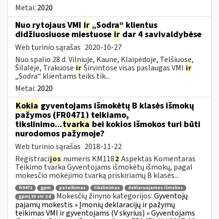
Metai:
2020
Nuo rytojaus VMI
ir
„Sodra“ klientus
didžiuosiuose miestuose
ir
dar 4 savivaldybėse
Web turinio sąrašas
2020-10-27
Nuo spalio 28 d. Vilniuje, Kaune, Klaipėdoje, Telšiuose,
Šilalėje, Trakuose
ir
Širvintose visas paslaugas VMI
ir
„Sodra“ klientams teiks tik...
Metai:
2020
Kokia
gyventojams išmokėtų B klasės išmokų
pažymos (FR0471) teikiamo,
tikslinimo...
tvarka
bei kokios išmokos turi būti
nurodomos pažymoje?
Web turinio sąrašas
2018-11-22
Registraci
jos
numeris KM118
2
Aspektas Komentaras
Teikimo tvarka Gyventojams išmokėtų išmokų, pagal
mokesčio mokėjimo tvarką priskiriamų B klasės...
fr0471
gpm
pateikimas
tikslinimas
deklaruojamos išmokos
Mokesčių žinyno kategorijos:
Gyventojų
gpmį 33 str 2 d
pajamų mokestis » Įmonių deklaracijų ir pažymų
teikimas VMI ir gyventojams (V skyrius) » Gyventojams