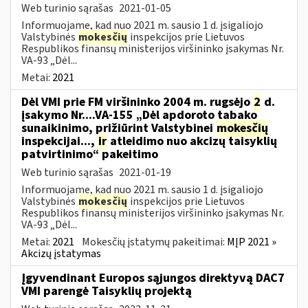
Web turinio sąrašas
2021-01-05
Informuojame, kad nuo 2021 m. sausio 1 d. įsigaliojo
Valstybinės
mokesčių
inspekcijos prie Lietuvos
Respublikos finansų ministerijos viršininko įsakymas Nr.
VA-93 „Dėl...
Metai:
2021
Dėl VMI prie FM viršininko 2004 m. rugsėjo
2
d.
įsakymo Nr....VA-155 „Dėl apdoroto tabako
sunaikinimo, prižiūrint Valstybinei
mokesčių
inspekcijai...,
ir
atleidimo nuo akcizų taisyklių
patvirtinimo“ pakeitimo
Web turinio sąrašas
2021-01-19
Informuojame, kad nuo 2021 m. sausio 1 d. įsigaliojo
Valstybinės
mokesčių
inspekcijos prie Lietuvos
Respublikos finansų ministerijos viršininko įsakymas Nr.
VA-93 „Dėl...
Metai:
2021
Mokesčių įstatymų pakeitimai:
MĮP 2021 »
Akcizų įstatymas
Įgyvendinant Europos sąjungos direktyvą DAC7
VMI parengė Taisyklių projektą