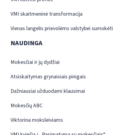
VMI skaitmeninė transformacija
Vienas langelis prievolėms valstybei sumokėti
NAUDINGA
Mokesčiai ir jų dydžiai
Atsiskaitymas grynaisiais pinigais
Dažniausiai užduodami klausimai
Mokesčių ABC
Viktorina moksleiviams
VMI kviečia į „Pasimatymą su mokesčiais“