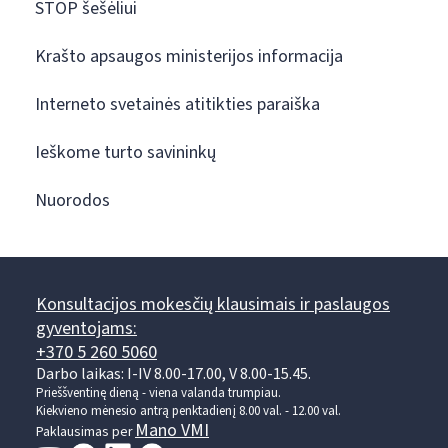
STOP šešėliui
Krašto apsaugos ministerijos informacija
Interneto svetainės atitikties paraiška
Ieškome turto savininkų
Nuorodos
Konsultacijos mokesčių klausimais ir paslaugos
gyventojams:
+370 5 260 5060
Darbo laikas: I-IV 8.00-17.00, V 8.00-15.45.
Prieššventinę dieną - viena valanda trumpiau.
Kiekvieno mėnesio antrą penktadienį 8.00 val. - 12.00 val.
Mano VMI
Paklausimas per