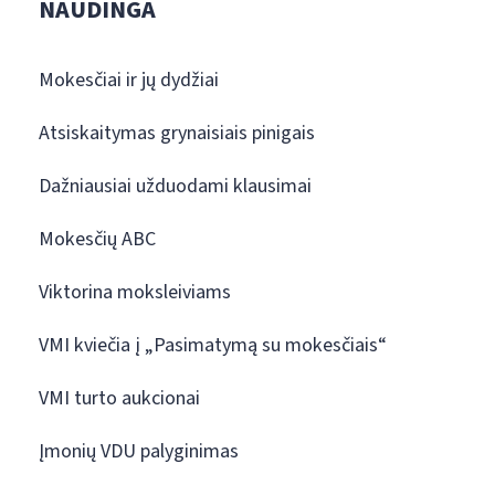
NAUDINGA
Mokesčiai ir jų dydžiai
Atsiskaitymas grynaisiais pinigais
Dažniausiai užduodami klausimai
Mokesčių ABC
Viktorina moksleiviams
VMI kviečia į „Pasimatymą su mokesčiais“
VMI turto aukcionai
Įmonių VDU palyginimas