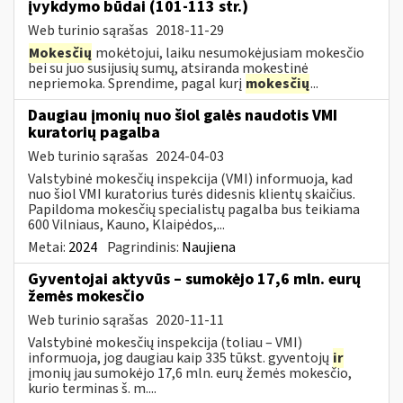
įvykdymo būdai (101-113 str.)
Web turinio sąrašas
2018-11-29
Mokesčių
mokėtojui, laiku nesumokėjusiam mokesčio
bei su juo susijusių sumų, atsiranda mokestinė
nepriemoka. Sprendime, pagal kurį
mokesčių
...
Daugiau įmonių nuo šiol galės naudotis VMI
kuratorių pagalba
Web turinio sąrašas
2024-04-03
Valstybinė mokesčių inspekcija (VMI) informuoja, kad
nuo šiol VMI kuratorius turės didesnis klientų skaičius.
Papildoma mokesčių specialistų pagalba bus teikiama
600 Vilniaus, Kauno, Klaipėdos,...
Metai:
2024
Pagrindinis:
Naujiena
Gyventojai aktyvūs – sumokėjo 17,6 mln. eurų
žemės mokesčio
Web turinio sąrašas
2020-11-11
Valstybinė mokesčių inspekcija (toliau – VMI)
informuoja, jog daugiau kaip 335 tūkst. gyventojų
ir
įmonių jau sumokėjo 17,6 mln. eurų žemės mokesčio,
kurio terminas š. m....