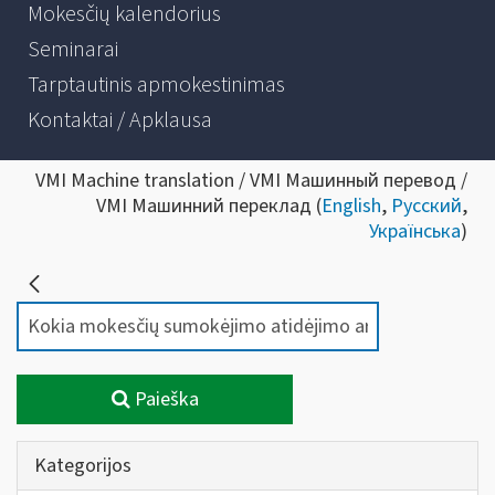
Mokesčių kalendorius
Seminarai
Tarptautinis apmokestinimas
Kontaktai / Apklausa
VMI Machine translation / VMI Машинный перевод /
VMI Машинний переклад (
English
,
Русский
,
Українська
)
Paieška
Kategorijos