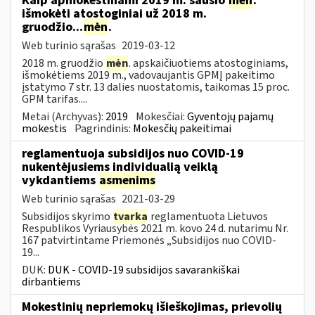
Kaip apmokestinami 2019 m. sausio
mėn
.
išmokėti atostoginiai už 2018 m.
gruodžio...
mėn
.
Web turinio sąrašas
2019-03-12
2018 m. gruodžio
mėn
. apskaičiuotiems atostoginiams,
išmokėtiems 2019 m., vadovaujantis GPMĮ pakeitimo
įstatymo 7 str. 13 dalies nuostatomis, taikomas 15 proc.
GPM tarifas....
Metai (Archyvas):
2019
Mokesčiai:
Gyventojų pajamų
mokestis
Pagrindinis:
Mokesčių pakeitimai
reglamentuoja subsidijos nuo COVID-19
nukentėjusiems individualią veiklą
vykdantiems
asmenims
Web turinio sąrašas
2021-03-29
Subsidijos skyrimo
tvarka
reglamentuota Lietuvos
Respublikos Vyriausybės 2021 m. kovo 24 d. nutarimu Nr.
167 patvirtintame Priemonės „Subsidijos nuo COVID-
19...
DUK:
DUK - COVID-19 subsidijos savarankiškai
dirbantiems
Mokestinių nepriemokų išieškojimas, prievolių