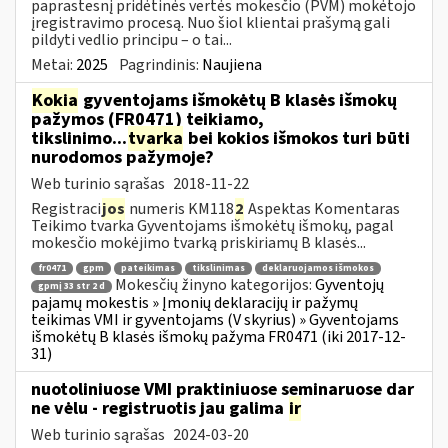
paprastesnį pridėtinės vertės mokesčio (PVM) mokėtojo
įregistravimo procesą. Nuo šiol klientai prašymą gali
pildyti vedlio principu – o tai...
Metai:
2025
Pagrindinis:
Naujiena
Kokia
gyventojams išmokėtų B klasės išmokų
pažymos (FR0471) teikiamo,
tikslinimo...
tvarka
bei kokios išmokos turi būti
nurodomos pažymoje?
Web turinio sąrašas
2018-11-22
Registraci
jos
numeris KM118
2
Aspektas Komentaras
Teikimo tvarka Gyventojams išmokėtų išmokų, pagal
mokesčio mokėjimo tvarką priskiriamų B klasės...
fr0471
gpm
pateikimas
tikslinimas
deklaruojamos išmokos
Mokesčių žinyno kategorijos:
Gyventojų
gpmį 33 str 2 d
pajamų mokestis » Įmonių deklaracijų ir pažymų
teikimas VMI ir gyventojams (V skyrius) » Gyventojams
išmokėtų B klasės išmokų pažyma FR0471 (iki 2017-12-
31)
nuotoliniuose VMI praktiniuose seminaruose dar
ne vėlu - registruotis jau galima
ir
Web turinio sąrašas
2024-03-20