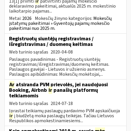
13[1] priimti
ir
patvirtinti pajamų mokesčio
deklaravimo pakeitimai, aktualūs 2025 m. mokestinio
laikotarpio pajamas...
Metai:
2026
Mokesčių žinyno kategorijos:
Mokesčių
įstatymų pakeitimai » Gyventojų pajamų mokesčio
pakeitimai nuo 2025 m.
Registruotų siuntėjų registravimas /
išregistravimas / duomenų keitimas
Web turinio sąrašas
2020-04-08
Paslaugos pavadinimas - Registruotų siuntėjų
registravimas/išregistravimas/duomenų keitimas.
Paslaugos gavėjai - Lietuvos ir užsienio asmenys.
Paslaugos apibūdinimas: Mokesčių mokėtojai,...
Ar
atsiranda PVM prievolės, jei naudojuosi
Booking, Airbnb
ir
panašių platformų
teikiamomis
Web turinio sąrašas
2024-07-18
Įprastai teikiamų paslaugų pardavimo PVM apskaičiuoja
ir
į biudžetą moka paslaugų teikėjas. Tačiau Lietuvos
Respublikos apmokestinamiesiems...