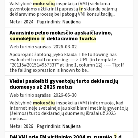
Valstybinė
mokesčių
inspekcija (VMI) siekdama
gyventojams užtikrinti paprastą
ir
sklandų pajamų
deklaravimo procesą bei patogų VMI konsultacijų...
Metai:
2024
Pagrindinis:
Naujiena
Avansinio pelno mokesčio apskaičiavimo,
sumokėjimo
ir
deklaravimo
tvarka
Web turinio sąrašas
2026-03-02
Apdorojant šabloną įvyko klaida. The following has
evaluated to null or missing: ==> URL [in template
"20115#20151#957337" at line 1, column 12] ---- Tip: If
the failing expression is known to be...
Viešai paskelbti gyventojų turto deklaracijų
duomenys už 2025 metus
Web turinio sąrašas
2026-06-30
Valstybinė
mokesčių
inspekcija (VMI) informuoja, kad
internetinėje svetainėje jau skelbiami metinių gyventojų
(šeimos) turto deklaracijų duomenų išrašai už 2025
metus....
Metai:
2026
Pagrindinis:
Naujiena
Dėl VMI prie FM viršininko 2004 m. rugsėjo
2
d.