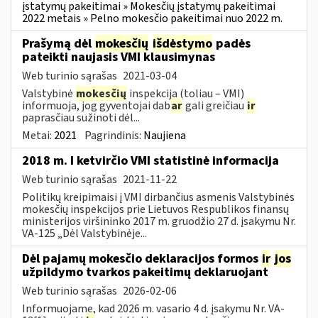
įstatymų pakeitimai » Mokesčių įstatymų pakeitimai
2022 metais » Pelno mokesčio pakeitimai nuo 2022 m.
Prašymą dėl
mokesčių
išdėstymo
padės
pateikti naujasis VMI klausimynas
Web turinio sąrašas
2021-03-04
Valstybinė
mokesčių
inspekcija (toliau – VMI)
informuoja, jog gyventojai dab
ar
gali greičiau
ir
paprasčiau sužinoti dėl...
Metai:
2021
Pagrindinis:
Naujiena
2018 m. I ketvirčio VMI statistinė informacija
Web turinio sąrašas
2021-11-22
Politikų kreipimaisi į VMI dirbančius asmenis Valstybinės
mokesčių inspekcijos prie Lietuvos Respublikos finansų
ministerijos viršininko 2017 m. gruodžio 27 d. įsakymu Nr.
VA-125 „Dėl Valstybinėje...
Dėl pajamų mokesčio deklaracijos formos
ir
jos
užpildymo tvarkos pakeitimų deklaruojant
Web turinio sąrašas
2026-02-06
Informuojame, kad 2026 m. vasario 4 d. įsakymu Nr. VA-