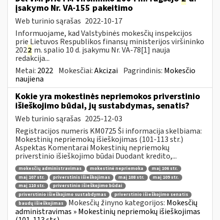
įsakymo Nr. VA-155 pakeitimo
Web turinio sąrašas
2022-10-17
Informuojame, kad Valstybinės mokesčių inspekcijos
prie Lietuvos Respublikos finansų ministerijos viršininko
202
2
m. spalio 10 d. įsakymu Nr. VA-78[1] nauja
redakcija...
Metai:
2022
Mokesčiai:
Akcizai
Pagrindinis:
Mokesčio
naujiena
Kokie yra mokestinės nepriemokos priverstinio
išieškojimo būdai, jų sustabdymas, senatis?
Web turinio sąrašas
2025-12-03
Registracijos numeris KM0725 Ši informacija skelbiama:
Mokestinių nepriemokų išieškojimas (101-113 str.)
Aspektas Komentarai Mokestinių nepriemokų
priverstinio išieškojimo būdai Duodant kredito,...
mokesčių administravimas
mokestinė nepriemoka
maį 106 str.
maį 107 str.
priverstinis išieškojimas
maį 108 str.
maį 109 str.
maį 110 str.
priverstinio išieškojimo būdai
priverstinio išieškojimo sustabdymas
priverstinio išieškojimo senatis
Mokesčių žinyno kategorijos:
Mokesčių
baudų išieškojimas
administravimas » Mokestinių nepriemokų išieškojimas
(101-113 str.)