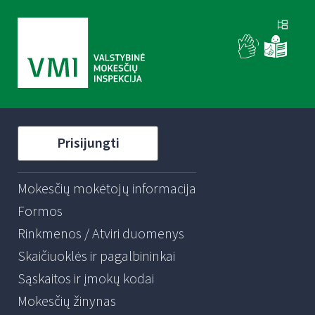
Prisijungti
Mokesčių mokėtojų informacija
Formos
Rinkmenos / Atviri duomenys
Skaičiuoklės ir pagalbininkai
Sąskaitos ir įmokų kodai
Mokesčių žinynas