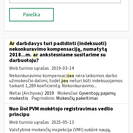
Paieška
Ar
darbdavys turi padidinti (indeksuoti)
nekonkuravimo kompensaciją, numatytą
2018...m.
ar
ankstesniame susitarime su
darbuotoju?
Web turinio sąrašas
2019-03-14
Nekonkuravimo kompensaci
jos
nėra laikomos darbo
užmokesčio dalimi, todėl
jos
neturi būti indeksuojamos
taikant 1,289 koeficientą. Nekonkuravimo...
Metai (Archyvas):
2019
Mokesčiai:
Gyventojų pajamų
mokestis
Pagrindinis:
Mokesčių pakeitimai
Nuo šiol PVM mokėtojo registravimas vedlio
principu
Web turinio sąrašas
2025-05-13
Valstybinė mokesčių inspekcija (VMI) sukūrė naują,