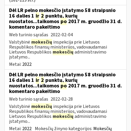
Dėl LR pelno mokesčio įstatymo 58 straipsnio
16 dalies 1
ir
2
punktų, kurių
nuostatos...taikomos
po
2017 m. gruodžio 31 d.
komentaro pakeitimo
Web turinio sąrašas
2022-02-04
Valstybinė
mokesčių
inspekcija prie Lietuvos
Respublikos finansų ministerijos, vadovaudamasi
Lietuvos Respublikos
mokesčių
administravimo
įstatymo...
Metai:
2022
Dėl LR pelno mokesčio įstatymo 58 straipsnio
16 dalies 1
ir
2
punktų, kurių
nuostatos...taikomos
po
2017 m. gruodžio 31 d.
komentaro pakeitimo
Web turinio sąrašas
2022-02-28
Valstybinė
mokesčių
inspekcija prie Lietuvos
Respublikos finansų ministerijos, vadovaudamasi
Lietuvos Respublikos
mokesčių
administravimo
įstatymo...
Metai:
2022
Mokesčių žinyno kategorijos:
Mokesčių