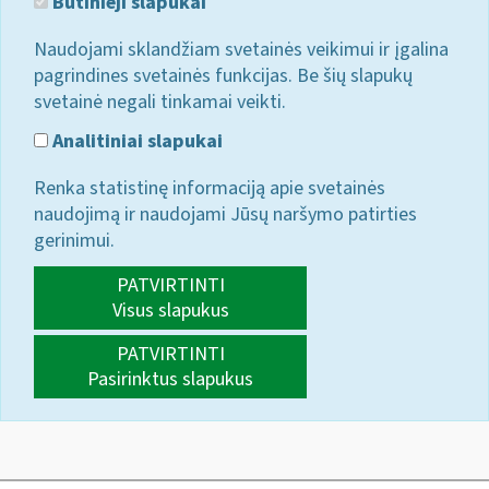
Būtinieji slapukai
Naudojami sklandžiam svetainės veikimui ir įgalina
pagrindines svetainės funkcijas. Be šių slapukų
svetainė negali tinkamai veikti.
Analitiniai slapukai
Renka statistinę informaciją apie svetainės
naudojimą ir naudojami Jūsų naršymo patirties
gerinimui.
PATVIRTINTI
Visus slapukus
PATVIRTINTI
Pasirinktus slapukus