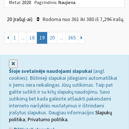
Metai:
2020
Pagrindinis:
Naujiena
20 Įrašų(-ai)
Rodoma nuo 361 iki 380 iš 7,296 irašų.
1
...
18
19
20
...
365
Uždaryti
Šioje svetainėje naudojami slapukai
(angl.
cookies). Būtinieji slapukai įdiegiami automatiškai
ir jiems nėra reikalingas Jūsų sutikimas. Taip pat
galite sutikti ir su kitų slapukų naudojimu. Savo
sutikimą bet kada galėsite atšaukti pakeisdami
interneto naršyklės nustatymus ir ištrindami
įrašytus slapukus. Daugiau informacijos
Slapukų
politika
;
Privatumo politika.