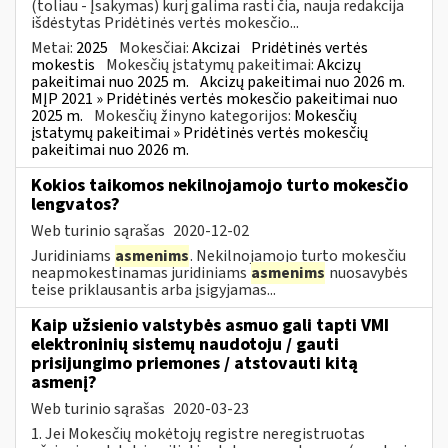
(toliau - Įsakymas) kurį galima rasti čia, nauja redakcija
išdėstytas Pridėtinės vertės mokesčio...
Metai:
2025
Mokesčiai:
Akcizai
Pridėtinės vertės
mokestis
Mokesčių įstatymų pakeitimai:
Akcizų
pakeitimai nuo 2025 m.
Akcizų pakeitimai nuo 2026 m.
MĮP 2021 » Pridėtinės vertės mokesčio pakeitimai nuo
2025 m.
Mokesčių žinyno kategorijos:
Mokesčių
įstatymų pakeitimai » Pridėtinės vertės mokesčių
pakeitimai nuo 2026 m.
Kokios taikomos nekilnojamojo turto mokesčio
lengvatos?
Web turinio sąrašas
2020-12-02
Juridiniams
asmenims
. Nekilnojamojo turto mokesčiu
neapmokestinamas juridiniams
asmenims
nuosavybės
teise priklausantis arba įsigyjamas...
Kaip užsienio valstybės asmuo gali tapti VMI
elektroninių sistemų naudotoju / gauti
prisijungimo priemones / atstovauti kitą
asmenį?
Web turinio sąrašas
2020-03-23
1. Jei Mokesčių mokėtojų registre neregistruotas