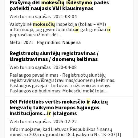
Prašymą dėl
mokesčių
išdėstymo
padės
pateikti naujasis VMI klausimynas
Web turinio sąrašas
2021-03-04
Valstybinė
mokesčių
inspekcija (toliau – VMI)
informuoja, jog gyventojai dab
ar
gali greičiau
ir
paprasčiau sužinoti dėl...
Metai:
2021
Pagrindinis:
Naujiena
Registruotų siuntėjų registravimas /
išregistravimas / duomenų keitimas
Web turinio sąrašas
2020-04-08
Paslaugos pavadinimas - Registruotų siuntėjų
registravimas/išregistravimas/duomenų keitimas.
Paslaugos gavėjai - Lietuvos ir užsienio asmenys.
Paslaugos apibūdinimas: Mokesčių mokėtojai,...
Dėl Pridėtinės vertės mokesčio
ir
Akcizų
lengvatų taikymo Europos Sąjungos
institucijoms...
ir
įstaigoms
Web turinio sąrašas
2025-12-22
Informuojame, kad Lietuvos Respublikos finansų
ministro 2025 m. gruodžio 18 d. įsakymu Nr. 1K-307[1]