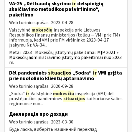
VA-25 „Dėl baudų skyrimo
ir
delspinigių
skaičiavimo metodikos patvirtinimo“,
pakeitimo
Web turinio sąrašas
2023-04-28
Valstybinė
mokesčių
inspekcija prie Lietuvos
Respublikos finansų ministerijos (toliau ― VMI prie FM)
informuoja, kad VMI prie FM viršininko 2023-04-27
įsakymu Nr. VA-34...
Metai:
2023
Mokesčių įstatymų pakeitimai:
MĮP 2021 »
Mokesčių administravimo įstatymo pakeitimai nuo 2023
m.
Dėl pandeminės
situacijos
„Sodra“
ir
VMI grįžta
prie nuotolinio klientų aptarnavimo
Web turinio sąrašas
2020-09-28
„Sodra“
ir
Valstybinė
mokesčių
inspekcija (VMI) dėl
prastėjančios pandeminės
situacijos
kai kuriuose šalies
regionuose nuo...
Декларація про доходи
Web turinio sąrašas
2023-03-30
Будь ласка, виберіть машинний переклад