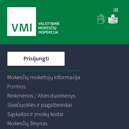
Prisijungti
Mokesčių mokėtojų informacija
Formos
Rinkmenos / Atviri duomenys
Skaičiuoklės ir pagalbininkai
Sąskaitos ir įmokų kodai
Mokesčių žinynas