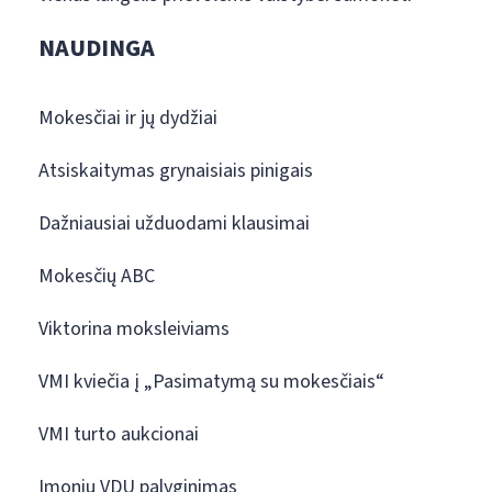
NAUDINGA
Mokesčiai ir jų dydžiai
Atsiskaitymas grynaisiais pinigais
Dažniausiai užduodami klausimai
Mokesčių ABC
Viktorina moksleiviams
VMI kviečia į „Pasimatymą su mokesčiais“
VMI turto aukcionai
Įmonių VDU palyginimas