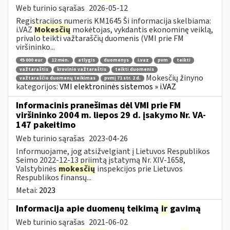
Web turinio sąrašas
2026-05-12
Registracijos numeris KM1645 Ši informacija skelbiama:
i.VAZ
Mokesčių
mokėtojas, vykdantis ekonominę veiklą,
privalo teikti važtaraščių duomenis (VMI prie FM
viršininko...
45 000 eur
12 mėn.
atlygis
duomenys
i.vaz
pvm
teikti
važtaraštis
krovinio važtaraštis
teikti duomenis
Mokesčių žinyno
važtaraščio duomenų teikimas
pvmį 71 str. 2 d.
kategorijos:
VMI elektroninės sistemos » i.VAZ
Informacinis pranešimas dėl VMI prie FM
viršininko 2004 m. liepos 29 d. įsakymo Nr. VA-
147 pakeitimo
Web turinio sąrašas
2023-04-26
Informuojame, jog atsižvelgiant į Lietuvos Respublikos
Seimo 2022-12-13 priimtą įstatymą Nr. XIV-1658,
Valstybinės
mokesčių
inspekcijos prie Lietuvos
Respublikos finansų...
Metai:
2023
Informacija apie duomenų teikimą
ir
gavimą
Web turinio sąrašas
2021-06-02