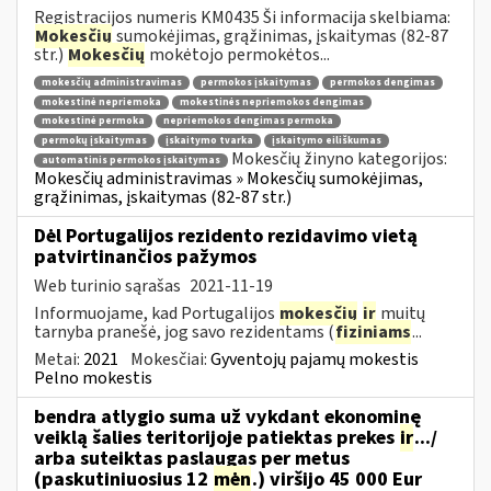
Registracijos numeris KM0435 Ši informacija skelbiama:
Mokesčių
sumokėjimas, grąžinimas, įskaitymas (82-87
str.)
Mokesčių
mokėtojo permokėtos...
mokesčių administravimas
permokos įskaitymas
permokos dengimas
mokestinė nepriemoka
mokestinės nepriemokos dengimas
mokestinė permoka
nepriemokos dengimas permoka
permokų įskaitymas
įskaitymo tvarka
įskaitymo eiliškumas
Mokesčių žinyno kategorijos:
automatinis permokos įskaitymas
Mokesčių administravimas » Mokesčių sumokėjimas,
grąžinimas, įskaitymas (82-87 str.)
Dėl Portugalijos rezidento rezidavimo vietą
patvirtinančios pažymos
Web turinio sąrašas
2021-11-19
Informuojame, kad Portugalijos
mokesčių
ir
muitų
tarnyba pranešė, jog savo rezidentams (
fiziniams
...
Metai:
2021
Mokesčiai:
Gyventojų pajamų mokestis
Pelno mokestis
bendra atlygio suma už vykdant ekonominę
veiklą šalies teritorijoje patiektas prekes
ir
.../
arba suteiktas paslaugas per metus
(paskutiniuosius 12
mėn
.) viršijo 45 000 Eur