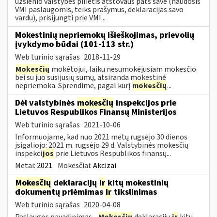
užsienio valstybės pilietis atstovaus pats save (naudosis
VMI paslaugomis, teiks prašymus, deklaracijas savo
vardu), prisijungti prie VMI...
Mokestinių nepriemokų išieškojimas, prievolių
įvykdymo būdai (101-113 str.)
Web turinio sąrašas
2018-11-29
Mokesčių
mokėtojui, laiku nesumokėjusiam mokesčio
bei su juo susijusių sumų, atsiranda mokestinė
nepriemoka. Sprendime, pagal kurį
mokesčių
...
Dėl valstybinės
mokesčių
inspekcijos prie
Lietuvos Respublikos Finansų Ministerijos
Web turinio sąrašas
2021-10-06
Informuojame, kad nuo 2021 metų rugsėjo 30 dienos
įsigaliojo: 2021 m. rugsėjo 29 d. Valstybinės mokesčių
inspekci
jos
prie Lietuvos Respublikos finansų...
Metai:
2021
Mokesčiai:
Akcizai
Mokesčių
deklaracijų
ir
kitų mokestinių
dokumentų priėmimas
ir
tikslinimas
Web turinio sąrašas
2020-04-08
Paslaugos pavadinimas -
Mokesčių
deklaracijų
ir
kitų