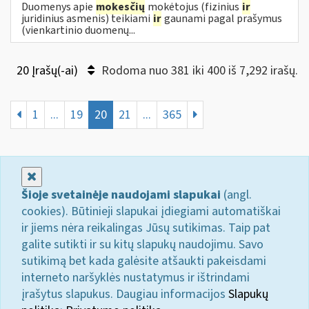
Duomenys apie
mokesčių
mokėtojus (fizinius
ir
juridinius asmenis) teikiami
ir
gaunami pagal prašymus
(vienkartinio duomenų...
20 Įrašų(-ai)
Rodoma nuo 381 iki 400 iš 7,292 irašų.
1
...
19
20
21
...
365
Uždaryti
Šioje svetainėje naudojami slapukai
(angl.
cookies). Būtinieji slapukai įdiegiami automatiškai
ir jiems nėra reikalingas Jūsų sutikimas. Taip pat
galite sutikti ir su kitų slapukų naudojimu. Savo
sutikimą bet kada galėsite atšaukti pakeisdami
interneto naršyklės nustatymus ir ištrindami
įrašytus slapukus. Daugiau informacijos
Slapukų