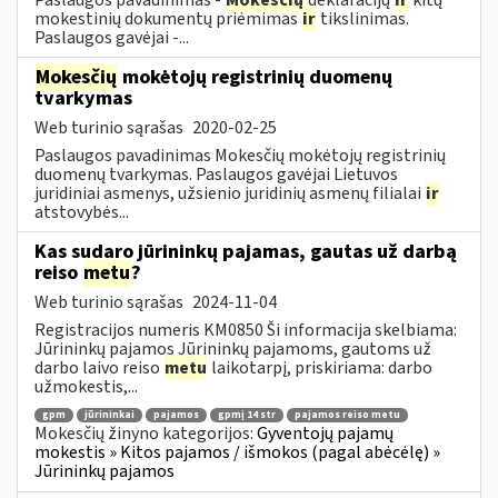
mokestinių dokumentų priėmimas
ir
tikslinimas.
Paslaugos gavėjai -...
Mokesčių
mokėtojų registrinių duomenų
tvarkymas
Web turinio sąrašas
2020-02-25
Paslaugos pavadinimas Mokesčių mokėtojų registrinių
duomenų tvarkymas. Paslaugos gavėjai Lietuvos
juridiniai asmenys, užsienio juridinių asmenų filialai
ir
atstovybės...
Kas sudaro jūrininkų pajamas, gautas už darbą
reiso
metu
?
Web turinio sąrašas
2024-11-04
Registracijos numeris KM0850 Ši informacija skelbiama:
Jūrininkų pajamos Jūrininkų pajamoms, gautoms už
darbo laivo reiso
metu
laikotarpį, priskiriama: darbo
užmokestis,...
gpm
jūrininkai
pajamos
gpmį 14 str
pajamos reiso metu
Mokesčių žinyno kategorijos:
Gyventojų pajamų
mokestis » Kitos pajamos / išmokos (pagal abėcėlę) »
Jūrininkų pajamos