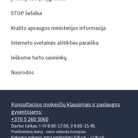
STOP šešėliui
Krašto apsaugos ministerijos informacija
Interneto svetainės atitikties paraiška
Ieškome turto savininkų
Nuorodos
Konsultacijos mokesčių klausimais ir paslaugos
gyventojams:
+370 5 260 5060
Darbo laikas: I-IV 8.00-17.00, V 8.00-15.45.
Prieššventinę dieną - viena valanda trumpiau.
Kiekvieno mėnesio antrą penktadienį 8.00 val. - 12.00 val.