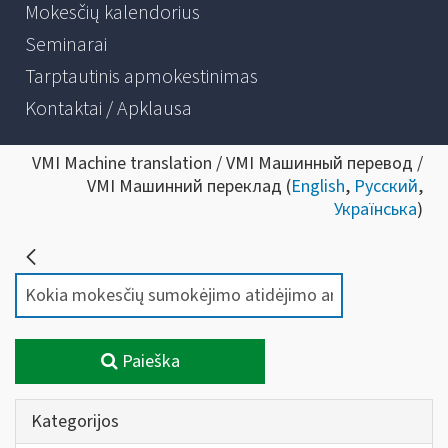
Mokesčių kalendorius
Seminarai
Tarptautinis apmokestinimas
Kontaktai / Apklausa
VMI Machine translation / VMI Машинный перевод /
VMI Машинний переклад (
English
,
Русский
,
Українська
)
Paieška
Kategorijos