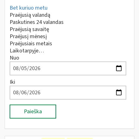
Bet kuriuo metu
Praėjusią valandą
Paskutines 24 valandas
Praėjusią savaitę
Praėjusį mėnesį
Praėjusiais metais
Laikotarpyje…
Nuo
Iki
Paieška