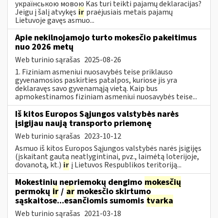
українською мовою Kas turi teikti pajamų deklaracijas?
Jeigu į šalį atvykęs
ir
praėjusiais metais pajamų
Lietuvoje gavęs asmuo...
Apie nekilnojamojo turto mokesčio pakeitimus
nuo 2026 metų
Web turinio sąrašas
2025-08-26
1. Fiziniam asmeniui nuosavybės teise priklauso
gyvenamosios paskirties patalpos, kuriose jis yra
deklaravęs savo gyvenamąją vietą. Kaip bus
apmokestinamos fiziniam asmeniui nuosavybės teise...
Iš kitos Europos Sąjungos valstybės narės
įsigijau naują transporto priemonę
Web turinio sąrašas
2023-10-12
Asmuo iš kitos Europos Sąjungos valstybės narės įsigijęs
(įskaitant gautą neatlygintinai, pvz., laimėtą loterijoje,
dovanotą, kt.)
ir
į Lietuvos Respublikos teritoriją...
Mokestinių nepriemokų dengimo
mokesčių
permokų
ir
/
ar
mokesčio skirtumo
sąskaitose...esančiomis sumomis
tvarka
Web turinio sąrašas
2021-03-18