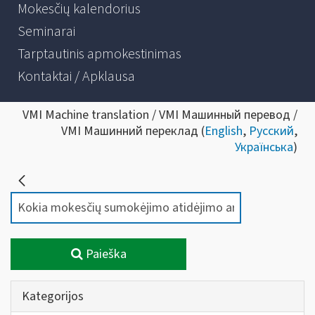
Mokesčių kalendorius
Seminarai
Tarptautinis apmokestinimas
Kontaktai / Apklausa
VMI Machine translation / VMI Машинный перевод /
VMI Машинний переклад (
English
,
Русский
,
Українська
)
Paieška
Kategorijos