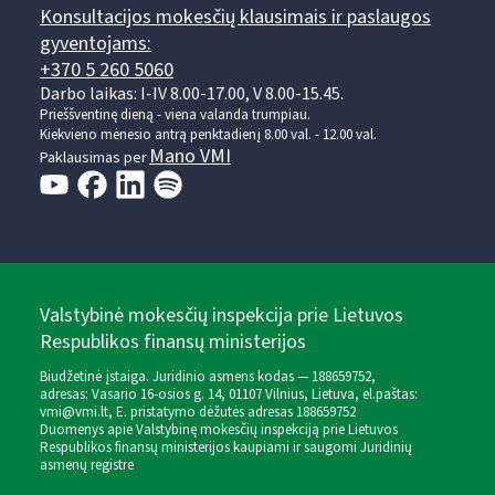
Konsultacijos mokesčių klausimais ir paslaugos
gyventojams:
+370 5 260 5060
Darbo laikas: I-IV 8.00-17.00, V 8.00-15.45.
Prieššventinę dieną - viena valanda trumpiau.
Kiekvieno mėnesio antrą penktadienį 8.00 val. - 12.00 val.
Mano VMI
Paklausimas per
Valstybinė mokesčių inspekcija prie Lietuvos
Respublikos finansų ministerijos
Biudžetinė įstaiga. Juridinio asmens kodas — 188659752,
adresas: Vasario 16-osios g. 14, 01107 Vilnius, Lietuva, el.paštas:
vmi@vmi.lt
, E. pristatymo dėžutės adresas 188659752
Duomenys apie Valstybinę mokesčių inspekciją prie Lietuvos
Respublikos finansų ministerijos kaupiami ir saugomi Juridinių
asmenų registre