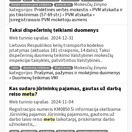
Mokesčių žinyno
fizinio asmens pvm atskaita
pvmį 61 str
kategorijos:
Pridėtinės vertės mokestis » PVM atskaita ir
jos tikslinimas (57-69 str.) » PVM atskaita »
Įsiregistravusio PVM mokėtoju asmens
Taksi dispečerinių teikiami duomenys
Web turinio sąrašas
2024-12-31
Lietuvos Respublikos kelių transporto kodekso
įstatymas (aktualus 181 straipsnis, 14 dalis); Taksi
dispečerinių duomenų teikimo Valstybinei mokesčių
inspekcijai taisyklės, patvirtintos Valstybinės...
Mokesčių žinyno
taksi
duomenų teikimas
dispečernių
kategorijos:
Prašymai, pažymos ir mokėjimo duomenys
» Duomenų teikimas VMI
Kas sudaro jūrininkų pajamas, gautas už darbą
reiso
metu
?
Web turinio sąrašas
2024-11-04
Registracijos numeris KM0850 Ši informacija skelbiama:
Jūrininkų pajamos Jūrininkų pajamoms, gautoms už
darbo laivo reiso
metu
laikotarpį, priskiriama: darbo
užmokestis,...
gpm
jūrininkai
pajamos
gpmį 14 str
pajamos reiso metu