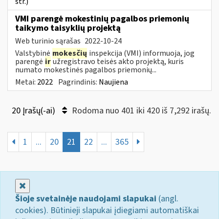
str.)
VMI parengė mokestinių pagalbos priemonių
taikymo taisyklių projektą
Web turinio sąrašas
2022-10-24
Valstybinė
mokesčių
inspekcija (VMI) informuoja, jog
parengė
ir
užregistravo teisės akto projektą, kuris
numato mokestinės pagalbos priemonių...
Metai:
2022
Pagrindinis:
Naujiena
20 Įrašų(-ai)
Rodoma nuo 401 iki 420 iš 7,292 irašų.
1
...
20
21
22
...
365
Uždaryti
Šioje svetainėje naudojami slapukai
(angl.
cookies). Būtinieji slapukai įdiegiami automatiškai