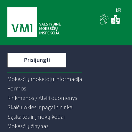
Prisijungti
Mokesčių mokėtojų informacija
Formos
Rinkmenos / Atviri duomenys
Skaičiuoklės ir pagalbininkai
Sąskaitos ir įmokų kodai
Mokesčių žinynas