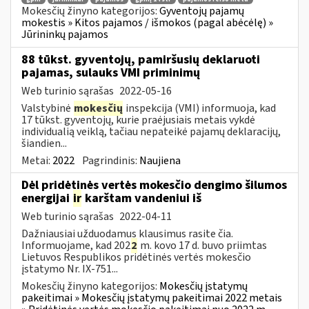
Mokesčių žinyno kategorijos:
Gyventojų pajamų
mokestis » Kitos pajamos / išmokos (pagal abėcėlę) »
Jūrininkų pajamos
88 tūkst. gyventojų, pamiršusių deklaruoti
pajamas, sulauks VMI priminimų
Web turinio sąrašas
2022-05-16
Valstybinė
mokesčių
inspekcija (VMI) informuoja, kad
17 tūkst. gyventojų, kurie praėjusiais metais vykdė
individualią veiklą, tačiau nepateikė pajamų deklaracijų,
šiandien...
Metai:
2022
Pagrindinis:
Naujiena
Dėl pridėtinės vertės mokesčio dengimo šilumos
energijai
ir
karštam vandeniui iš
Web turinio sąrašas
2022-04-11
Dažniausiai užduodamus klausimus rasite čia.
Informuojame, kad 202
2
m. kovo 17 d. buvo priimtas
Lietuvos Respublikos pridėtinės vertės mokesčio
įstatymo Nr. IX-751...
Mokesčių žinyno kategorijos:
Mokesčių įstatymų
pakeitimai » Mokesčių įstatymų pakeitimai 2022 metais