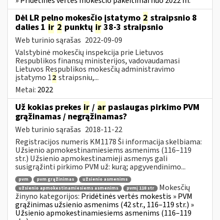
» Pridėtinės vertės mokesčio pakeitimai nuo 2022 m.
Dėl LR pelno mokesčio įstatymo
2
straipsnio 8
dalies 1
ir
2
punktų
ir
38-3 straipsnio
Web turinio sąrašas
2022-09-09
Valstybinė mokesčių inspekcija prie Lietuvos
Respublikos finansų ministerijos, vadovaudamasi
Lietuvos Respublikos mokesčių administravimo
įstatymo 1
2
straipsniu,...
Metai:
2022
Už kokias prekes
ir
/
ar
paslaugas pirkimo PVM
grąžinamas / negrąžinamas?
Web turinio sąrašas
2018-11-22
Registracijos numeris KM1178 Ši informacija skelbiama:
Užsienio apmokestinamiesiems asmenims (116–119
str.) Užsienio apmokestinamieji asmenys gali
susigrąžinti pirkimo PVM už: kurą; apgyvendinimo...
pvm
pvm grąžinimas
užsienio asmenims
Mokesčių
užsienio apmokestinamiesiems asmenims
pvmį 118 str
žinyno kategorijos:
Pridėtinės vertės mokestis » PVM
grąžinimas užsienio asmenims (42 str., 116–119 str.) »
Užsienio apmokestinamiesiems asmenims (116–119