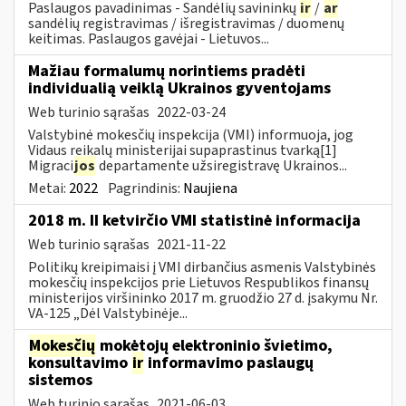
Paslaugos pavadinimas - Sandėlių savininkų
ir
/
ar
sandėlių registravimas / išregistravimas / duomenų
keitimas. Paslaugos gavėjai - Lietuvos...
Mažiau formalumų norintiems pradėti
individualią veiklą Ukrainos gyventojams
Web turinio sąrašas
2022-03-24
Valstybinė mokesčių inspekcija (VMI) informuoja, jog
Vidaus reikalų ministerijai supaprastinus tvarką[1]
Migraci
jos
departamente užsiregistravę Ukrainos...
Metai:
2022
Pagrindinis:
Naujiena
2018 m. II ketvirčio VMI statistinė informacija
Web turinio sąrašas
2021-11-22
Politikų kreipimaisi į VMI dirbančius asmenis Valstybinės
mokesčių inspekcijos prie Lietuvos Respublikos finansų
ministerijos viršininko 2017 m. gruodžio 27 d. įsakymu Nr.
VA-125 „Dėl Valstybinėje...
Mokesčių
mokėtojų elektroninio švietimo,
konsultavimo
ir
informavimo paslaugų
sistemos
Web turinio sąrašas
2021-06-03