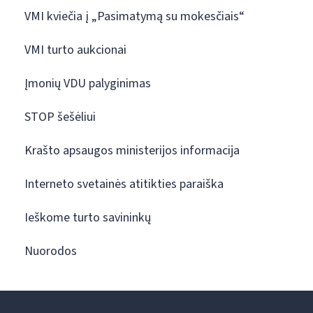
VMI kviečia į „Pasimatymą su mokesčiais“
VMI turto aukcionai
Įmonių VDU palyginimas
STOP šešėliui
Krašto apsaugos ministerijos informacija
Interneto svetainės atitikties paraiška
Ieškome turto savininkų
Nuorodos