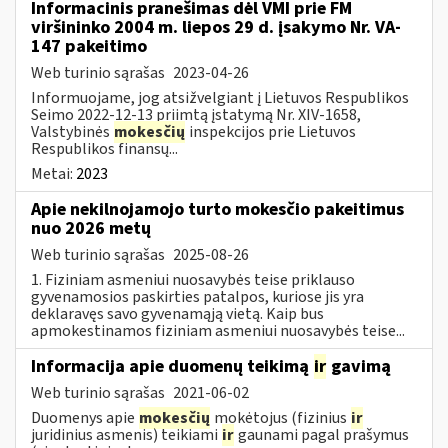
Informacinis pranešimas dėl VMI prie FM
viršininko 2004 m. liepos 29 d. įsakymo Nr. VA-
147 pakeitimo
Web turinio sąrašas
2023-04-26
Informuojame, jog atsižvelgiant į Lietuvos Respublikos
Seimo 2022-12-13 priimtą įstatymą Nr. XIV-1658,
Valstybinės
mokesčių
inspekcijos prie Lietuvos
Respublikos finansų...
Metai:
2023
Apie nekilnojamojo turto mokesčio pakeitimus
nuo 2026 metų
Web turinio sąrašas
2025-08-26
1. Fiziniam asmeniui nuosavybės teise priklauso
gyvenamosios paskirties patalpos, kuriose jis yra
deklaravęs savo gyvenamąją vietą. Kaip bus
apmokestinamos fiziniam asmeniui nuosavybės teise...
Informacija apie duomenų teikimą
ir
gavimą
Web turinio sąrašas
2021-06-02
Duomenys apie
mokesčių
mokėtojus (fizinius
ir
juridinius asmenis) teikiami
ir
gaunami pagal prašymus