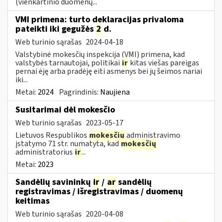
(vienkartinio duomenų...
VMI primena: turto deklaracijas privaloma
pateikti iki gegužės
2
d.
Web turinio sąrašas
2024-04-18
Valstybinė mokesčių inspekcija (VMI) primena, kad
valstybės tarnautojai, politikai
ir
kitas viešas pareigas
pernai ėję arba pradėję eiti asmenys bei jų šeimos nariai
iki...
Metai:
2024
Pagrindinis:
Naujiena
Susitarimai dėl mokesčio
Web turinio sąrašas
2023-05-17
Lietuvos Respublikos
mokesčių
administravimo
įstatymo 71 str. numatyta, kad
mokesčių
administratorius
ir
...
Metai:
2023
Sandėlių savininkų
ir
/
ar
sandėlių
registravimas / išregistravimas / duomenų
keitimas
Web turinio sąrašas
2020-04-08