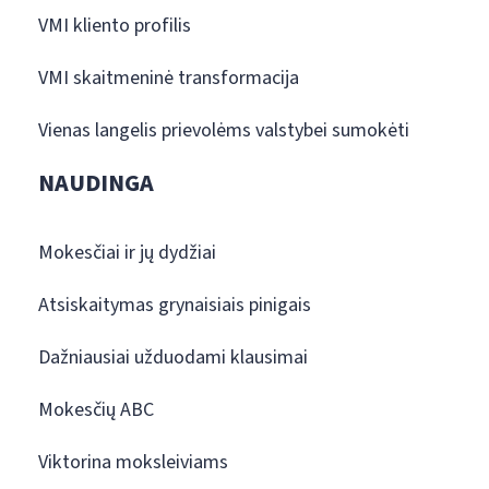
VMI kliento profilis
VMI skaitmeninė transformacija
Vienas langelis prievolėms valstybei sumokėti
NAUDINGA
Mokesčiai ir jų dydžiai
Atsiskaitymas grynaisiais pinigais
Dažniausiai užduodami klausimai
Mokesčių ABC
Viktorina moksleiviams