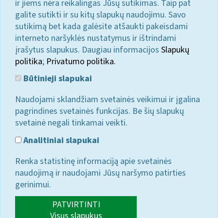
ir jiems nėra reikalingas Jūsų sutikimas. Taip pat
galite sutikti ir su kitų slapukų naudojimu. Savo
sutikimą bet kada galėsite atšaukti pakeisdami
interneto naršyklės nustatymus ir ištrindami
įrašytus slapukus. Daugiau informacijos
Slapukų
politika
;
Privatumo politika.
Būtinieji slapukai
Naudojami sklandžiam svetainės veikimui ir įgalina
pagrindines svetainės funkcijas. Be šių slapukų
svetainė negali tinkamai veikti.
Analitiniai slapukai
Renka statistinę informaciją apie svetainės
naudojimą ir naudojami Jūsų naršymo patirties
gerinimui.
PATVIRTINTI
Visus slapukus