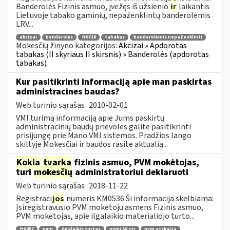
Banderolės Fizinis asmuo, įvežęs iš užsienio
ir
laikantis
Lietuvoje tabako gaminių, nepaženklintų banderolėmis
LRV...
akcizai
banderolės
fr0718
tabakas
banderolėmis nepaženklinti
Mokesčių žinyno kategorijos:
Akcizai » Apdorotas
tabakas (II skyriaus II skirsnis) » Banderolės (apdorotas
tabakas)
Kur pasitikrinti informaciją apie man paskirtas
administracines baudas?
Web turinio sąrašas
2010-02-01
VMI turimą informaciją apie Jums paskirtų
administracinių baudų prievoles galite pasitikrinti
prisijungę prie Mano VMI sistemos. Pradžios lango
skiltyje Mokesčiai ir baudos rasite aktualią...
Kokia
tvarka
fizinis asmuo, PVM mokėtojas,
turi
mokesčių
administratoriui deklaruoti
Web turinio sąrašas
2018-11-22
Registraci
jos
numeris KM0536 Ši informacija skelbiama:
Įsiregistravusio PVM mokėtoju asmens Fizinis asmuo,
PVM mokėtojas, apie ilgalaikio materialiojo turto...
fr0457
pvm
ilgalaikis turtas
pvmį 58 str
pvm atskaita