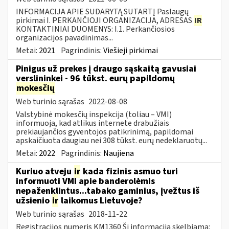
INFORMACIJA APIE SUDARYTĄ SUTARTĮ Paslaugų
pirkimai I. PERKANČIOJI ORGANIZACIJA, ADRESAS
IR
KONTAKTINIAI DUOMENYS: I.1. Perkančiosios
organizacijos pavadinimas...
Metai:
2021
Pagrindinis:
Viešieji pirkimai
Pinigus už prekes į draugo sąskaitą gavusiai
verslininkei - 96 tūkst. eurų papildomų
mokesčių
Web turinio sąrašas
2022-08-08
Valstybinė mokesčių inspekcija (toliau – VMI)
informuoja, kad atlikus internete drabužiais
prekiaujančios gyventojos patikrinimą, papildomai
apskaičiuota daugiau nei 308 tūkst. eurų nedeklaruotų...
Metai:
2022
Pagrindinis:
Naujiena
Kuriuo atveju
ir
kada fizinis asmuo turi
informuoti VMI apie banderolėmis
nepaženklintus...tabako gaminius, įvežtus iš
užsienio
ir
laikomus Lietuvoje?
Web turinio sąrašas
2018-11-22
Registracijos numeris KM1360 Ši informacija skelbiama: