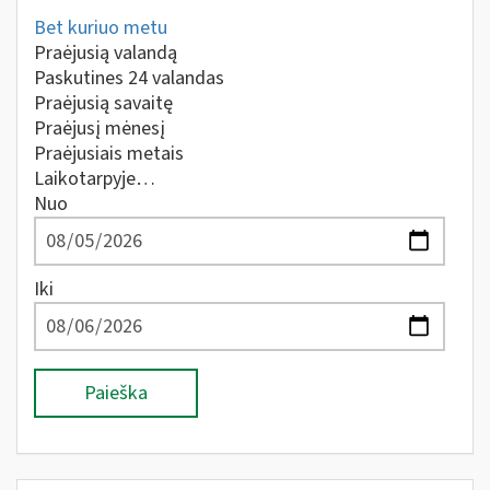
Bet kuriuo metu
Praėjusią valandą
Paskutines 24 valandas
Praėjusią savaitę
Praėjusį mėnesį
Praėjusiais metais
Laikotarpyje…
Nuo
Iki
Paieška