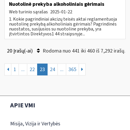
Nuotolinė prekyba alkoholiniais gėrimais
Web turinio sąrašas
2025-01-22
1. Kokie pagrindiniai akcizų teisės aktai reglamentuoja
nuotolinę prekybą alkoholiniais gėrimais? Pagrindinės
nuostatos, susijusios su nuotoline prekyba, yra
įtvirtintos Direktyvos1 44 straipsnyje...
20 Įrašų(-ai)
Rodoma nuo 441 iki 460 iš 7,292 irašų.
1
...
22
23
24
...
365
APIE VMI
Misija, Vizija ir Vertybės