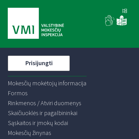
Prisijungti
Mokesčių mokėtojų informacija
Formos
Rinkmenos / Atviri duomenys
Skaičiuoklės ir pagalbininkai
Sąskaitos ir įmokų kodai
Mokesčių žinynas