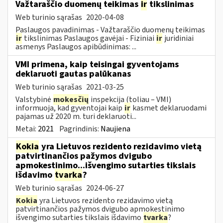
Važtaraščio duomenų teikimas
ir
tikslinimas
Web turinio sąrašas
2020-04-08
Paslaugos pavadinimas - Važtaraščio duomenų teikimas
ir
tikslinimas Paslaugos gavėjai - Fiziniai
ir
juridiniai
asmenys Paslaugos apibūdinimas: ...
VMI primena, kaip teisingai gyventojams
deklaruoti gautas palūkanas
Web turinio sąrašas
2021-03-25
Valstybinė
mokesčių
inspekcija (toliau – VMI)
informuoja, kad gyventojai kaip
ir
kasmet deklaruodami
pajamas už 2020 m. turi deklaruoti...
Metai:
2021
Pagrindinis:
Naujiena
Kokia
yra Lietuvos rezidento rezidavimo vietą
patvirtinančios pažymos dvigubo
apmokestinimo...išvengimo sutarties tikslais
išdavimo
tvarka
?
Web turinio sąrašas
2024-06-27
Kokia
yra Lietuvos rezidento rezidavimo vietą
patvirtinančios pažymos dvigubo apmokestinimo
išvengimo sutarties tikslais išdavimo
tvarka
?