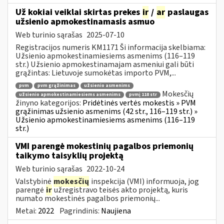
Už kokiai veiklai skirtas prekes
ir
/
ar
paslaugas
užsienio apmokestinamasis asmuo
Web turinio sąrašas
2025-07-10
Registracijos numeris KM1171 Ši informacija skelbiama:
Užsienio apmokestinamiesiems asmenims (116–119
str.) Užsienio apmokestinamajam asmeniui gali būti
grąžintas: Lietuvoje sumokėtas importo PVM,...
pvm
pvm grąžinimas
užsienio asmenims
Mokesčių
užsienio apmokestinamiesiems asmenims
pvmį 118 str
žinyno kategorijos:
Pridėtinės vertės mokestis » PVM
grąžinimas užsienio asmenims (42 str., 116–119 str.) »
Užsienio apmokestinamiesiems asmenims (116–119
str.)
VMI parengė mokestinių pagalbos priemonių
taikymo taisyklių projektą
Web turinio sąrašas
2022-10-24
Valstybinė
mokesčių
inspekcija (VMI) informuoja, jog
parengė
ir
užregistravo teisės akto projektą, kuris
numato mokestinės pagalbos priemonių...
Metai:
2022
Pagrindinis:
Naujiena