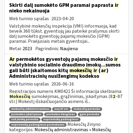
Skirti dalį sumokėto GPM paramai paprasta
ir
nieko nekainuoja
Web turinio sąrašas
2023-04-20
Valstybinė mokesčių inspekcija (VMI) informuoja, kad
beveik 360 tūkst. gyventojų jau pateikė prašymus skirti
dalį sumokėto gyventojų pajamų mokesčio (GPM)
paramai. Praėjusiais metais gyventojai...
Metai:
2023
Pagrindinis:
Naujiena
Ar
permokėtos gyventojų pajamų mokesčio
ir
valstybinio socialinio draudimo įmokų...sumos
gali būti įskaitomos kitų
mokesčių
ir
(
ar
)
Administracinių nusižengimų kodekso
Web turinio sąrašas
2026-06-16
Registracijos numeris KM0421 Ši informacija skelbiama:
Mokesčių
sumokėjimas, grąžinimas, įskaitymas (8
2
-87
str.) Mokestį išskaičiuojančio asmens iš...
mokesčių administravimas
maį 87 str.
mokesčių permoka
permokos įskaitymas
permokos dengimas
gpm permoka
vsd įmokų permoka
nepriemokų padengimas
Mokesčių žinyno
nepriemokų padengimas permokomis
kategorijos:
Mokesčių administravimas » Mokesčių