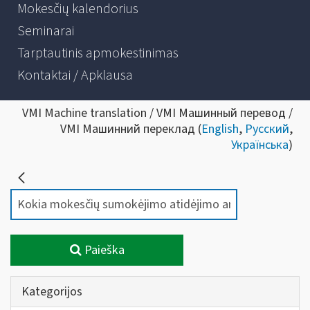
Mokesčių kalendorius
Seminarai
Tarptautinis apmokestinimas
Kontaktai / Apklausa
VMI Machine translation / VMI Машинный перевод /
VMI Машинний переклад (
English
,
Русский
,
Українська
)
Paieška
Kategorijos