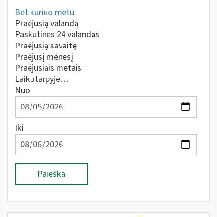
Bet kuriuo metu
Praėjusią valandą
Paskutines 24 valandas
Praėjusią savaitę
Praėjusį mėnesį
Praėjusiais metais
Laikotarpyje…
Nuo
Iki
Paieška