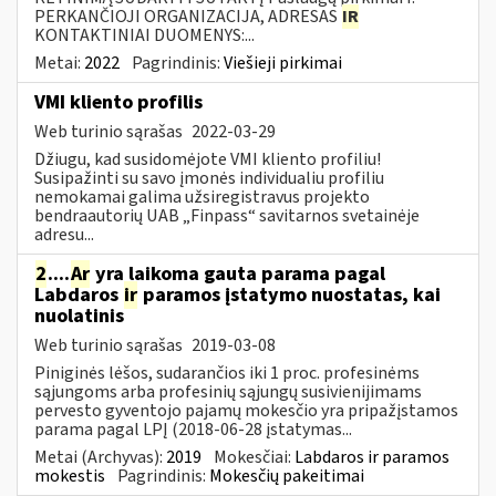
PERKANČIOJI ORGANIZACIJA, ADRESAS
IR
KONTAKTINIAI DUOMENYS:...
Metai:
2022
Pagrindinis:
Viešieji pirkimai
VMI kliento profilis
Web turinio sąrašas
2022-03-29
Džiugu, kad susidomėjote VMI kliento profiliu!
Susipažinti su savo įmonės individualiu profiliu
nemokamai galima užsiregistravus projekto
bendraautorių UAB „Finpass“ savitarnos svetainėje
adresu...
2
....
Ar
yra laikoma gauta parama pagal
Labdaros
ir
paramos įstatymo nuostatas, kai
nuolatinis
Web turinio sąrašas
2019-03-08
Piniginės lėšos, sudarančios iki 1 proc. profesinėms
sąjungoms arba profesinių sąjungų susivienijimams
pervesto gyventojo pajamų mokesčio yra pripažįstamos
parama pagal LPĮ (2018-06-28 įstatymas...
Metai (Archyvas):
2019
Mokesčiai:
Labdaros ir paramos
mokestis
Pagrindinis:
Mokesčių pakeitimai