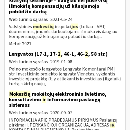
Statybų sektoriuje – daugiau nei pusė visų
išmokėtų kompensacijų už kilnojamojo
pobūdžio darbą
Web turinio sąrašas
2021-05-24
Valstybinės
mokesčių
inspekci
jos
(toliau – VMI)
duomenimis, įmonės darbuotojams išmoka vis daugiau
kompensacijų už kilnojamojo pobūdžio darbą....
Metai:
2021
Lengvatos (17-1, 17-
2
, 46-1, 46-
2
, 58 str.)
Web turinio sąrašas
2019-01-08
Pelno mokesčio lengvatos Lengvata Komentarai PMĮ
str. Investicinio projekto lengvata Vienetas, vykdantis
investicinį projektą (t. y. atliekantis investicijas į ilgalaikį
turtą, skirtą naujų,...
Mokesčių
mokėtojų elektroninio švietimo,
konsultavimo
ir
informavimo paslaugų
sistemos
Web turinio sąrašas
2020-09-07
INFORMACIJA APIE PRADEDAMUS PIRKIMUS Paslaugų
pirkimai I. PERKANČIOJI ORGANIZACIJA, ADRESAS
IR
KONTAKTINIAI DUOMENYS: I.1. Perkančiosios