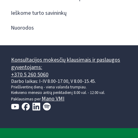
Ieškome turto savininkų
Nuorodos
Konsultacijos mokesčių klausimais ir paslaugos
gyventojams:
+370 5 260 5060
Darbo laikas: I-IV 8.00-17.00, V 8.00-15.45.
Prieššventinę dieną - viena valanda trumpiau.
Kiekvieno mėnesio antrą penktadienį 8.00 val. - 12.00 val.
Mano VMI
Paklausimas per