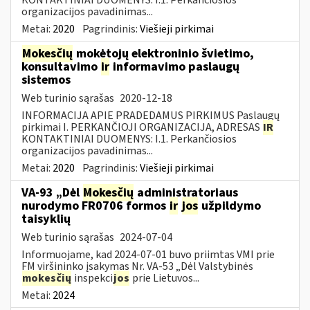
organizacijos pavadinimas...
Metai:
2020
Pagrindinis:
Viešieji pirkimai
Mokesčių
mokėtojų elektroninio švietimo,
konsultavimo
ir
informavimo paslaugų
sistemos
Web turinio sąrašas
2020-12-18
INFORMACIJA APIE PRADEDAMUS PIRKIMUS Paslaugų
pirkimai I. PERKANČIOJI ORGANIZACIJA, ADRESAS
IR
KONTAKTINIAI DUOMENYS: I.1. Perkančiosios
organizacijos pavadinimas...
Metai:
2020
Pagrindinis:
Viešieji pirkimai
VA-93 „Dėl
Mokesčių
administratoriaus
nurodymo FR0706 formos
ir
jos
užpildymo
taisyklių
Web turinio sąrašas
2024-07-04
Informuojame, kad 2024-07-01 buvo priimtas VMI prie
FM viršininko įsakymas Nr. VA-53 „Dėl Valstybinės
mokesčių
inspekci
jos
prie Lietuvos...
Metai:
2024