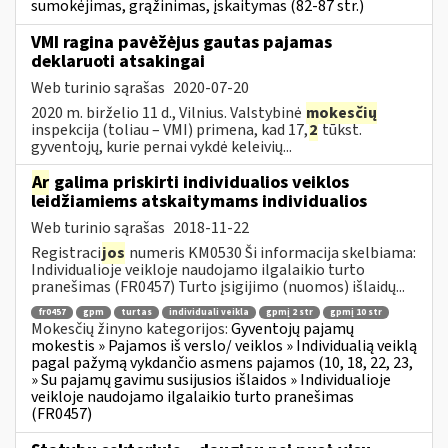
sumokėjimas, grąžinimas, įskaitymas (82-87 str.)
VMI ragina pavėžėjus gautas pajamas
deklaruoti atsakingai
Web turinio sąrašas
2020-07-20
2020 m. birželio 11 d., Vilnius. Valstybinė
mokesčių
inspekcija (toliau – VMI) primena, kad 17,
2
tūkst.
gyventojų, kurie pernai vykdė keleivių...
Ar
galima priskirti individualios veiklos
leidžiamiems atskaitymams individualios
Web turinio sąrašas
2018-11-22
Registraci
jos
numeris KM0530 Ši informacija skelbiama:
Individualioje veikloje naudojamo ilgalaikio turto
pranešimas (FR0457) Turto įsigijimo (nuomos) išlaidų...
fr0457
gpm
turtas
individuali veikla
gpmį 2 str
gpmį 10 str
Mokesčių žinyno kategorijos:
Gyventojų pajamų
mokestis » Pajamos iš verslo/ veiklos » Individualią veiklą
pagal pažymą vykdančio asmens pajamos (10, 18, 22, 23,
» Su pajamų gavimu susijusios išlaidos » Individualioje
veikloje naudojamo ilgalaikio turto pranešimas
(FR0457)