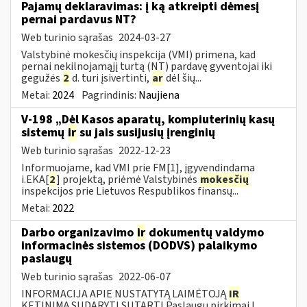
Pajamų deklaravimas: į ką atkreipti dėmesį
pernai pardavus NT?
Web turinio sąrašas
2024-03-27
Valstybinė mokesčių inspekcija (VMI) primena, kad
pernai nekilnojamąjį turtą (NT) pardavę gyventojai iki
gegužės
2
d. turi įsivertinti,
ar
dėl šių...
Metai:
2024
Pagrindinis:
Naujiena
V-198 „Dėl Kasos aparatų, kompiuterinių kasų
sistemų
ir
su jais susijusių įrenginių
Web turinio sąrašas
2022-12-23
Informuojame, kad VMI prie FM[1], įgyvendindama
i.EKA[
2
] projektą, priėmė Valstybinės
mokesčių
inspekcijos prie Lietuvos Respublikos finansų...
Metai:
2022
Darbo organizavimo
ir
dokumentų valdymo
informacinės sistemos (DODVS) palaikymo
paslaugų
Web turinio sąrašas
2022-06-07
INFORMACIJA APIE NUSTATYTĄ LAIMĖTOJĄ
IR
KETINIMĄ SUDARYTI SUTARTĮ Paslaugų pirkimai I.