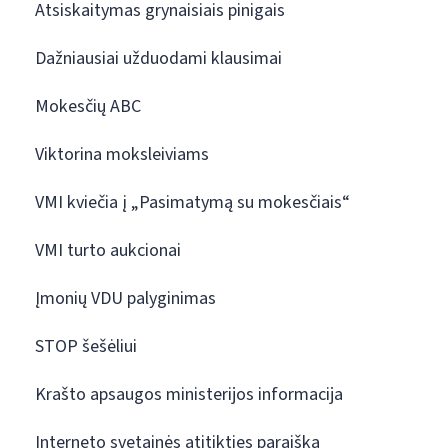
Atsiskaitymas grynaisiais pinigais
Dažniausiai užduodami klausimai
Mokesčių ABC
Viktorina moksleiviams
VMI kviečia į „Pasimatymą su mokesčiais“
VMI turto aukcionai
Įmonių VDU palyginimas
STOP šešėliui
Krašto apsaugos ministerijos informacija
Interneto svetainės atitikties paraiška