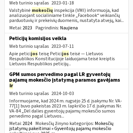
Web turinio sąrašas
2023-01-18
Valstybinė
mokesčių
inspekcija (VMI) informuoja, kad
analizuojant socialiniame tinkle „Facebook“ veikiančių
parduotuvių ir prekeivių duomenis, nustatyta atvejų, kai...
Metai:
2023
Pagrindinis:
Naujiena
Peticijų komisijos veikla
Web turinio sąrašas
2023-07-11
Apie petici
jos
teisę Petici
jos
teisė — Lietuvos
Respublikos Konstitucijoje laiduojama teisė kreiptis
Lietuvos Respublikos peticijų...
GPM sumos pervedimo pagal LR gyventojų
pajamų mokesčio įstatymą paramos gavėjams
ir
Web turinio sąrašas
2024-10-03
Informuojame, kad 2024 m. rugsėjo 25 d. įsakymu Nr. VA-
77[1] buvo pakeistas 2023 m. lapkričio 17 d. įsakymas Nr.
VA-84 „Dėl dalies gyventojų pajamų mokesčio sumos
pervedimo pagal Lietuvos...
Metai:
2024
Mokesčių žinyno kategorijos:
Mokesčių
įstatymų pakeitimai » Gyventojų pajamų mokesčio