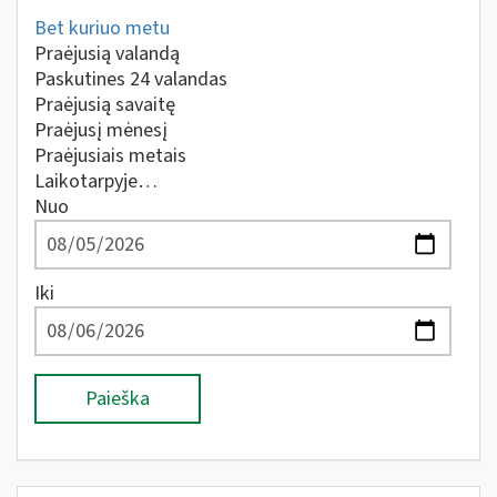
Bet kuriuo metu
Praėjusią valandą
Paskutines 24 valandas
Praėjusią savaitę
Praėjusį mėnesį
Praėjusiais metais
Laikotarpyje…
Nuo
Iki
Paieška