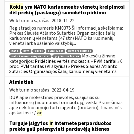
Kokia
yra NATO kariuomenės vienetų kreipimosi
dėl prekių (paslaugų) sumokėto pirkimo
Web turinio sąrašas
2018-11-22
Registracijos numeris KM0375 Ši informacija skelbiama:
Prekės Šiaurės Atlanto Sutarties Organizacijos šalių
kariuomenių vienetams (47 str.) NATO kariuomenių
vienetai arba užsienio valstybių...
nato
pvm
0 proc
pvmį 47 str
pvm grąžinimas
Mokesčių žinyno
nato kariuomenių vienetai
grąžinimo tvarka
kategorijos:
Pridėtinės vertės mokestis » PVM tarifai » 0
proc. PVM tarifas (VI skyrius) » Prekės Šiaurės Atlanto
Sutarties Organizacijos šalių kariuomenių vienetams
Atmintinė
Web turinio sąrašas
2022-04-19
DUK apie mokestines prievoles, susijusias su
influencerių (nuomonės formuotojų) veikla Pranešimas
apie nekilnojamojo turto agento (brokerio), finansinės
apskaitos ir /
ar
...
Turguje įsigytos
ir
internete perparduotos
prekės gali palengvinti pardavėjų kišenes