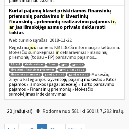
pakeitimai nuo 2025 m.
Kuriai pajamų klasei priskiriamos finansinių
priemonių pardavimo
ir
išvestinių
finansinių...priemonių realizavimo pajamos
ir
,
ar
jas išmokėjęs asmuo privalo deklaruoti
tokias
Web turinio sąrašas
2018-11-22
Registraci
jos
numeris KM1183 Ši informacija skelbiama:
Mokesčio sumokėjimas
ir
deklaravimas Finansinių
priemonių (toliau – FP) pardavimo pajamos...
b klasė
deklaravimas
fr0471
gpm
gpm312
išvestinės finansinės priemonės
gpmį 17 str 1 d 30 p
Mokesčių
finansinės priemonės
gpmį 22 str 3 d
gpmį 33 str 2 d
žinyno kategorijos:
Gyventojų pajamų mokestis » Kitos
pajamos / išmokos (pagal abėcėlę) » Turto pardavimo
pajamos » Finansinių priemonių » Mokesčio
sumokėjimas ir deklaravimas
20 Įrašų(-ai)
Rodoma nuo 581 iki 600 iš 7,292 irašų.