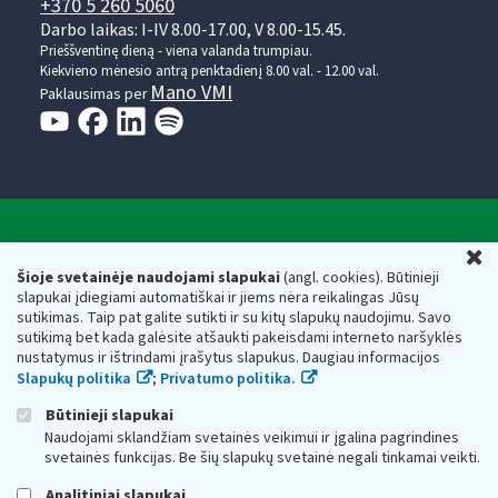
+370 5 260 5060
Darbo laikas: I-IV 8.00-17.00, V 8.00-15.45.
Prieššventinę dieną - viena valanda trumpiau.
Kiekvieno mėnesio antrą penktadienį 8.00 val. - 12.00 val.
Mano VMI
Paklausimas per
Valstybinė mokesčių inspekcija prie Lietuvos
U
Respublikos finansų ministerijos
Šioje svetainėje naudojami slapukai
(angl. cookies). Būtinieji
slapukai įdiegiami automatiškai ir jiems nėra reikalingas Jūsų
Biudžetinė įstaiga. Juridinio asmens kodas — 188659752,
sutikimas. Taip pat galite sutikti ir su kitų slapukų naudojimu. Savo
adresas: Vasario 16-osios g. 14, 01107 Vilnius, Lietuva, el.paštas:
sutikimą bet kada galėsite atšaukti pakeisdami interneto naršyklės
vmi@vmi.lt
, E. pristatymo dėžutės adresas 188659752
nustatymus ir ištrindami įrašytus slapukus. Daugiau informacijos
Duomenys apie Valstybinę mokesčių inspekciją prie Lietuvos
Slapukų politika
;
Privatumo politika.
Respublikos finansų ministerijos kaupiami ir saugomi Juridinių
asmenų registre
Būtinieji slapukai
Naudojami sklandžiam svetainės veikimui ir įgalina pagrindines
svetainės funkcijas. Be šių slapukų svetainė negali tinkamai veikti.
Analitiniai slapukai