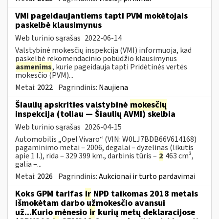
VMI pageidaujantiems tapti PVM mokėtojais
paskelbė klausimynus
Web turinio sąrašas
2022-06-14
Valstybinė mokesčių inspekcija (VMI) informuoja, kad
paskelbė rekomendacinio pobūdžio klausimynus
asmenims
, kurie pageidauja tapti Pridėtinės vertės
mokesčio (PVM)...
Metai:
2022
Pagrindinis:
Naujiena
Šiaulių apskrities valstybinė
mokesčių
inspekcija (toliau — Šiaulių AVMI) skelbia
Web turinio sąrašas
2026-04-15
Automobilis „Opel Vivaro“ (VIN: W0LJ7BDB66V614168)
pagaminimo metai – 2006, degalai – dyzelinas (likutis
apie 1 l.), rida – 329 399 km., darbinis tūris –
2
463 cm³,
galia –...
Metai:
2026
Pagrindinis:
Aukcionai ir turto pardavimai
Koks GPM tarifas
ir
NPD taikomas 2018 metais
išmokėtam darbo užmokesčio avansui
už...Kurio mėnesio
ir
kurių metų deklaracijose