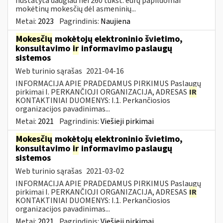
nustatyta daugiau nei 260 tūkst. eurų papildomai
mokėtinų mokesčių dėl asmeninių...
Metai:
2023
Pagrindinis:
Naujiena
Mokesčių
mokėtojų elektroninio švietimo,
konsultavimo
ir
informavimo paslaugų
sistemos
Web turinio sąrašas
2021-04-16
INFORMACIJA APIE PRADEDAMUS PIRKIMUS Paslaugų
pirkimai I. PERKANČIOJI ORGANIZACIJA, ADRESAS
IR
KONTAKTINIAI DUOMENYS: I.1. Perkančiosios
organizacijos pavadinimas...
Metai:
2021
Pagrindinis:
Viešieji pirkimai
Mokesčių
mokėtojų elektroninio švietimo,
konsultavimo
ir
informavimo paslaugų
sistemos
Web turinio sąrašas
2021-03-02
INFORMACIJA APIE PRADEDAMUS PIRKIMUS Paslaugų
pirkimai I. PERKANČIOJI ORGANIZACIJA, ADRESAS
IR
KONTAKTINIAI DUOMENYS: I.1. Perkančiosios
organizacijos pavadinimas...
Metai:
2021
Pagrindinis:
Viešieji pirkimai