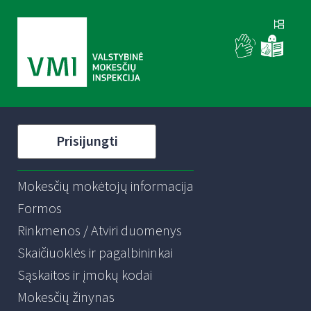
Prisijungti
Mokesčių mokėtojų informacija
Formos
Rinkmenos / Atviri duomenys
Skaičiuoklės ir pagalbininkai
Sąskaitos ir įmokų kodai
Mokesčių žinynas