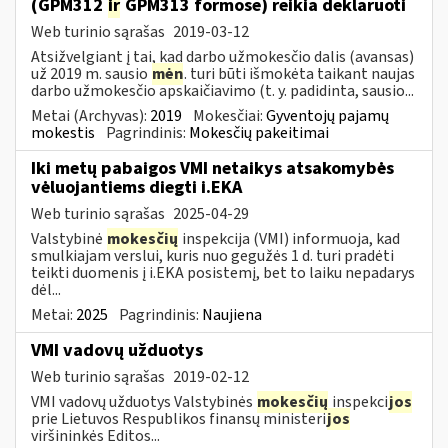
(GPM312
ir
GPM313 formose) reikia deklaruoti
Web turinio sąrašas
2019-03-12
Atsižvelgiant į tai, kad darbo užmokesčio dalis (avansas)
už 2019 m. sausio
mėn
. turi būti išmokėta taikant naujas
darbo užmokesčio apskaičiavimo (t. y. padidinta, sausio...
Metai (Archyvas):
2019
Mokesčiai:
Gyventojų pajamų
mokestis
Pagrindinis:
Mokesčių pakeitimai
Iki metų pabaigos VMI netaikys atsakomybės
vėluojantiems diegti i.EKA
Web turinio sąrašas
2025-04-29
Valstybinė
mokesčių
inspekcija (VMI) informuoja, kad
smulkiajam verslui, kuris nuo gegužės 1 d. turi pradėti
teikti duomenis į i.EKA posistemį, bet to laiku nepadarys
dėl...
Metai:
2025
Pagrindinis:
Naujiena
VMI vadovų užduotys
Web turinio sąrašas
2019-02-12
VMI vadovų užduotys Valstybinės
mokesčių
inspekci
jos
prie Lietuvos Respublikos finansų ministeri
jos
viršininkės Editos...