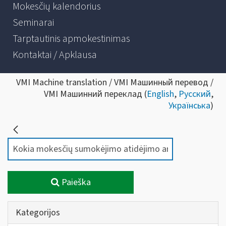
Mokesčių kalendorius
Seminarai
Tarptautinis apmokestinimas
Kontaktai / Apklausa
VMI Machine translation / VMI Машинный перевод /
VMI Машинний переклад (
English
,
Русский
,
Українська
)
Paieška
Kategorijos