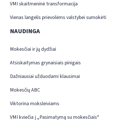
VMI skaitmeninė transformacija
Vienas langelis prievolėms valstybei sumokėti
NAUDINGA
Mokesčiai ir jų dydžiai
Atsiskaitymas grynaisiais pinigais
Dažniausiai užduodami klausimai
Mokesčių ABC
Viktorina moksleiviams
VMI kviečia į „Pasimatymą su mokesčiais“