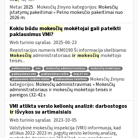
Metai:
2025
Mokesčių žinyno kategorijos:
Mokesčių
įstatymų pakeitimai » Pelno mokesčio pakeitimai nuo
2026 m.
Kokiu būdu
mokesčių
mokėtojai gali pateikti
paklausimus VMI?
Web turinio sąrašas
2025-06-23
Registracijos numeris KM0190 Ši informacija skelbiama:
Mokesčių
administratoriaus
ir
mokesčių
mokėtojo
teisės...
paklausimas
vmi
mokesčių administravimas
mokesčių mokėtojas
paklausimas vmi
paklausimas raštu
maį 37 str.
Mokesčių žinyno
paklausimo teikimo būdai
paklausimas telefonu
kategorijos:
Mokesčių administravimas » Mokesčių
administratoriaus ir mokesčių mokėtojo teisės ir
pareigos (32-42 s
VMI atlikta verslo kelionių analizė: darbostogos
ir
išvykos su artimaisiais
Web turinio sąrašas
2023-10-05
Valstybinė mokesčių inspekcija (VMI) informuoja, kad
atlikus 2022-2023 m. įsigytų verslo kelionių analizę,