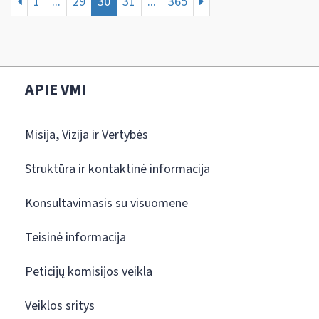
1
...
29
30
31
...
365
APIE VMI
Misija, Vizija ir Vertybės
Struktūra ir kontaktinė informacija
Konsultavimasis su visuomene
Teisinė informacija
Peticijų komisijos veikla
Veiklos sritys