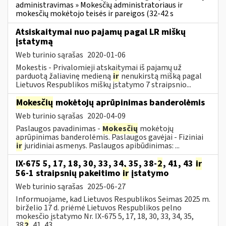
administravimas » Mokesčių administratoriaus ir
mokesčių mokėtojo teisės ir pareigos (32-42 s
Atsiskaitymai nuo pajamų pagal LR miškų
įstatymą
Web turinio sąrašas
2020-01-06
Mokestis - Privalomieji atskaitymai iš pajamų už
parduotą žaliavinę medieną
ir
nenukirstą mišką pagal
Lietuvos Respublikos miškų įstatymo 7 straipsnio...
Mokesčių
mokėtojų aprūpinimas banderolėmis
Web turinio sąrašas
2020-04-09
Paslaugos pavadinimas -
Mokesčių
mokėtojų
aprūpinimas banderolėmis. Paslaugos gavėjai - Fiziniai
ir
juridiniai asmenys. Paslaugos apibūdinimas: ...
IX-675 5, 17, 18, 30, 33, 34, 35, 38-
2
, 41, 43
ir
56-1 straipsnių pakeitimo
ir
įstatymo
Web turinio sąrašas
2025-06-27
Informuojame, kad Lietuvos Respublikos Seimas 2025 m.
birželio 17 d. priėmė Lietuvos Respublikos pelno
mokesčio įstatymo Nr. IX-675 5, 17, 18, 30, 33, 34, 35,
38
2
, 41, 43...