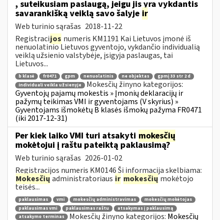
, suteikusiam paslaugą, jeigu jis yra vykdantis
savarankišką veiklą savo šalyje
ir
Web turinio sąrašas
2018-11-22
Registraci
jos
numeris KM1191 Kai Lietuvos įmonė iš
nenuolatinio Lietuvos gyventojo, vykdančio individualią
veiklą užsienio valstybėje, įsigyja paslaugas, tai
Lietuvos...
b klasė
fr0471
gpm
nenuolatinis
ne objektas
gpmį 33 str 2 d
Mokesčių žinyno kategorijos:
individuali veikla užsienyje
Gyventojų pajamų mokestis » Įmonių deklaracijų ir
pažymų teikimas VMI ir gyventojams (V skyrius) »
Gyventojams išmokėtų B klasės išmokų pažyma FR0471
(iki 2017-12-31)
Per kiek laiko VMI turi atsakyti
mokesčių
mokėtojui į raštu pateiktą paklausimą?
Web turinio sąrašas
2026-01-02
Registracijos numeris KM0146 Ši informacija skelbiama:
Mokesčių
administratoriaus
ir
mokesčių
mokėtojo
teisės...
paklausimas
vmi
mokesčių administravimas
mokesčių mokėtojas
paklausimas vmi
paklausimas raštu
atsakymas į paklausimą
Mokesčių žinyno kategorijos:
Mokesčių
atsakymo terminas