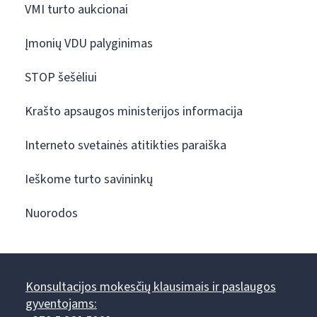
VMI turto aukcionai
Įmonių VDU palyginimas
STOP šešėliui
Krašto apsaugos ministerijos informacija
Interneto svetainės atitikties paraiška
Ieškome turto savininkų
Nuorodos
Konsultacijos mokesčių klausimais ir paslaugos
gyventojams: