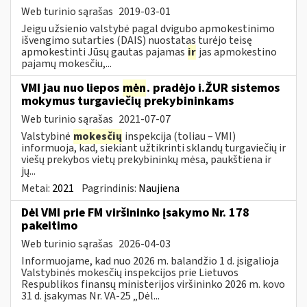
Web turinio sąrašas
2019-03-01
Jeigu užsienio valstybė pagal dvigubo apmokestinimo
išvengimo sutarties (DAIS) nuostatas turėjo teisę
apmokestinti Jūsų gautas pajamas
ir
jas apmokestino
pajamų mokesčiu,...
VMI jau nuo liepos
mėn
. pradėjo i.ŽUR sistemos
mokymus turgaviečių prekybininkams
Web turinio sąrašas
2021-07-07
Valstybinė
mokesčių
inspekcija (toliau – VMI)
informuoja, kad, siekiant užtikrinti sklandų turgaviečių ir
viešų prekybos vietų prekybininkų mėsa, paukštiena ir
jų...
Metai:
2021
Pagrindinis:
Naujiena
Dėl VMI prie FM viršininko įsakymo Nr. 178
pakeitimo
Web turinio sąrašas
2026-04-03
Informuojame, kad nuo 2026 m. balandžio 1 d. įsigalioja
Valstybinės mokesčių inspekcijos prie Lietuvos
Respublikos finansų ministerijos viršininko 2026 m. kovo
31 d. įsakymas Nr. VA-25 „Dėl...