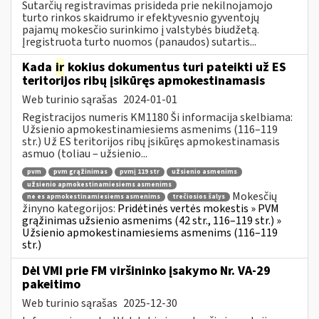
Sutarčių registravimas prisideda prie nekilnojamojo
turto rinkos skaidrumo ir efektyvesnio gyventojų
pajamų mokesčio surinkimo į valstybės biudžetą.
Įregistruota turto nuomos (panaudos) sutartis...
Kada
ir
kokius dokumentus turi pateikti už ES
teritorijos ribų įsikūręs apmokestinamasis
Web turinio sąrašas
2024-01-01
Registracijos numeris KM1180 Ši informacija skelbiama:
Užsienio apmokestinamiesiems asmenims (116–119
str.) Už ES teritorijos ribų įsikūręs apmokestinamasis
asmuo (toliau – užsienio...
pvm
pvm grąžinimas
pvmį 119 str
užsienio asmenims
užsienio apmokestinamiesiems asmenims
Mokesčių
ne es apmokestinamiesiems asmenims
trečiosios šalys
žinyno kategorijos:
Pridėtinės vertės mokestis » PVM
grąžinimas užsienio asmenims (42 str., 116–119 str.) »
Užsienio apmokestinamiesiems asmenims (116–119
str.)
Dėl VMI prie FM viršininko įsakymo Nr. VA-29
pakeitimo
Web turinio sąrašas
2025-12-30