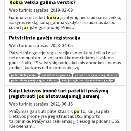
Kokia
veikla galima verstis?
Web turinio sąrašas
2019-02-09
Galima verstis bet
kokia
įstatymų nedraudžiama veikla,
išskyrus veiklą, kurią galima vykdyti tik sudarius darbo
sutartį
ar
įsteigus įmonę. Prieš...
Patvirtinto gavėjo registracija
Web turinio sąrašas
2023-04-05
Patvirtinto gavėjo registracija asmeniui suteikia teisę
neterminuotam laikotarpiui komerciniams tikslams
gauti iš kitų ES valstybių narių akcizais apmokestinamas
prekes, kurioms netaikomas akcizų...
patvirtinti gavėjai
patvirtintas gavėjas
patvirtinto gavėjo registracija
patvirtinto gavėjo registravimas
kaip įsiregistruoti patvirtintu gavėju
Kaip Lietuvos įmonė turi pateikti prašymą
įregistruoti
jos
atstovaujamąjį asmenį
Web turinio sąrašas
2021-06-16
Prašymas gali būti pateiktas tik
po
to, kai jau pati
Lietuvos įmonė yra įregistruotas OSS importo
tarpininke. Prašymas teikiamas jį tiesiogiai pildant OSS.
Kiekvienam...