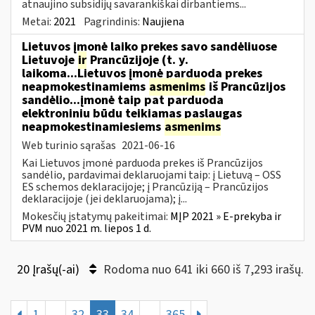
atnaujino subsidijų savarankiškai dirbantiems...
Metai:
2021
Pagrindinis:
Naujiena
Lietuvos įmonė laiko prekes savo sandėliuose
Lietuvoje
ir
Prancūzijoje (t. y.
laikoma...Lietuvos įmonė parduoda prekes
neapmokestinamiems
asmenims
iš Prancūzijos
sandėlio...įmonė taip pat parduoda
elektroniniu būdu teikiamas paslaugas
neapmokestinamiesiems
asmenims
Web turinio sąrašas
2021-06-16
Kai Lietuvos įmonė parduoda prekes iš Prancūzijos
sandėlio, pardavimai deklaruojami taip: į Lietuvą – OSS
ES schemos deklaracijoje; į Prancūziją – Prancūzijos
deklaracijoje (jei deklaruojama); į...
Mokesčių įstatymų pakeitimai:
MĮP 2021 » E-prekyba ir
PVM nuo 2021 m. liepos 1 d.
20 Įrašų(-ai)
Rodoma nuo 641 iki 660 iš 7,293 irašų.
1
...
32
33
34
...
365