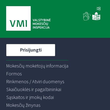
Prisijungti
Mokesčių mokėtojų informacija
Formos
Rinkmenos / Atviri duomenys
Skaičiuoklės ir pagalbininkai
Sąskaitos ir įmokų kodai
Mokesčių žinynas