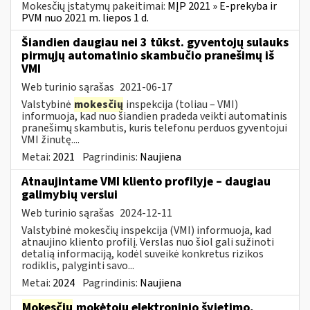
Mokesčių įstatymų pakeitimai:
MĮP 2021 » E-prekyba ir
PVM nuo 2021 m. liepos 1 d.
Šiandien daugiau nei 3 tūkst. gyventojų sulauks
pirmųjų automatinio skambučio pranešimų iš
VMI
Web turinio sąrašas
2021-06-17
Valstybinė
mokesčių
inspekcija (toliau – VMI)
informuoja, kad nuo šiandien pradeda veikti automatinis
pranešimų skambutis, kuris telefonu perduos gyventojui
VMI žinutę....
Metai:
2021
Pagrindinis:
Naujiena
Atnaujintame VMI kliento profilyje – daugiau
galimybių verslui
Web turinio sąrašas
2024-12-11
Valstybinė mokesčių inspekcija (VMI) informuoja, kad
atnaujino kliento profilį. Verslas nuo šiol gali sužinoti
detalią informaciją, kodėl suveikė konkretus rizikos
rodiklis, palyginti savo...
Metai:
2024
Pagrindinis:
Naujiena
Mokesčių
mokėtojų elektroninio švietimo,