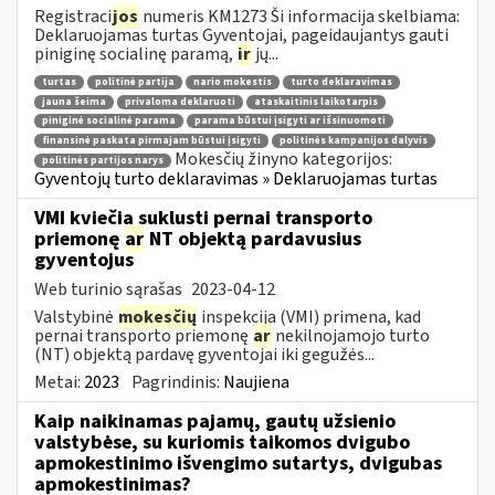
Registraci
jos
numeris KM1273 Ši informacija skelbiama:
Deklaruojamas turtas Gyventojai, pageidaujantys gauti
piniginę socialinę paramą,
ir
jų...
turtas
politinė partija
nario mokestis
turto deklaravimas
jauna šeima
privaloma deklaruoti
ataskaitinis laikotarpis
piniginė socialinė parama
parama būstui įsigyti ar išsinuomoti
finansinė paskata pirmajam būstui įsigyti
politinės kampanijos dalyvis
Mokesčių žinyno kategorijos:
politinės partijos narys
Gyventojų turto deklaravimas » Deklaruojamas turtas
VMI kviečia suklusti pernai transporto
priemonę
ar
NT objektą pardavusius
gyventojus
Web turinio sąrašas
2023-04-12
Valstybinė
mokesčių
inspekcija (VMI) primena, kad
pernai transporto priemonę
ar
nekilnojamojo turto
(NT) objektą pardavę gyventojai iki gegužės...
Metai:
2023
Pagrindinis:
Naujiena
Kaip naikinamas pajamų, gautų užsienio
valstybėse, su kuriomis taikomos dvigubo
apmokestinimo išvengimo sutartys, dvigubas
apmokestinimas?