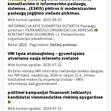
konsultavimo
ir
informavimo paslaugų
sistemos...(ESKIS) plėtros
ir
modernizavimo
paslaugų įsigijimo viešasis pirkimas.
Web turinio sąrašas
2022-09-07
INFORMACIJA APIE SUDARYTAS SUTARTIS Paslaugų
pirkimai I. PERKANČIOJI ORGANIZACIJA, ADRESAS
IR
KONTAKTINIAI DUOMENYS: I.1. Perkančiosios
organizacijos pavadinimas...
Metai:
2022
Pagrindinis:
Viešieji pirkimai
VMI tęsia atsinaujinimą – gyventojams
atveriama nauja interneto svetainė
Web turinio sąrašas
2020-07-21
Birželio mėnesį VMI interneto svetainėje lankėsi daugiau
nei 700 tūkst. naudotojų. 2020 m. liepos 21 d., Vilnius.
Valstybinė mokesčių inspekcija (toliau – VMI)
informuoja, kad įgyvendinant...
politinei kampanijai finansuoti teikiantys
kandidatai vienmandatėse rinkimų apygardose
ir
Web turinio sąrašas
2024-07-11