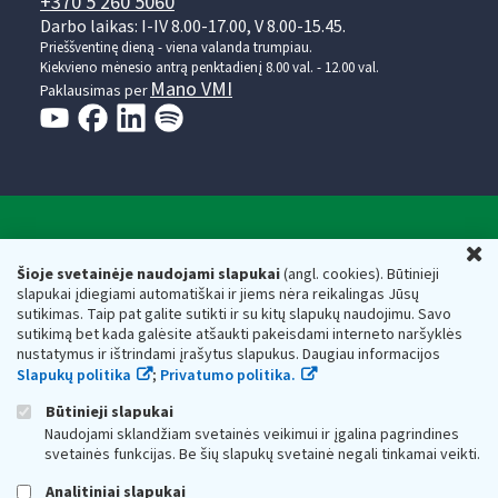
+370 5 260 5060
Darbo laikas: I-IV 8.00-17.00, V 8.00-15.45.
Prieššventinę dieną - viena valanda trumpiau.
Kiekvieno mėnesio antrą penktadienį 8.00 val. - 12.00 val.
Mano VMI
Paklausimas per
Valstybinė mokesčių inspekcija prie Lietuvos
U
Respublikos finansų ministerijos
Šioje svetainėje naudojami slapukai
(angl. cookies). Būtinieji
slapukai įdiegiami automatiškai ir jiems nėra reikalingas Jūsų
Biudžetinė įstaiga. Juridinio asmens kodas — 188659752,
sutikimas. Taip pat galite sutikti ir su kitų slapukų naudojimu. Savo
adresas: Vasario 16-osios g. 14, 01107 Vilnius, Lietuva, el.paštas:
sutikimą bet kada galėsite atšaukti pakeisdami interneto naršyklės
vmi@vmi.lt
, E. pristatymo dėžutės adresas 188659752
nustatymus ir ištrindami įrašytus slapukus. Daugiau informacijos
Duomenys apie Valstybinę mokesčių inspekciją prie Lietuvos
Slapukų politika
;
Privatumo politika.
Respublikos finansų ministerijos kaupiami ir saugomi Juridinių
asmenų registre
Būtinieji slapukai
Naudojami sklandžiam svetainės veikimui ir įgalina pagrindines
svetainės funkcijas. Be šių slapukų svetainė negali tinkamai veikti.
Analitiniai slapukai