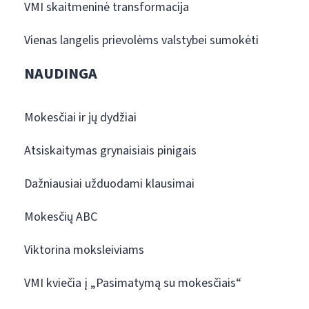
VMI skaitmeninė transformacija
Vienas langelis prievolėms valstybei sumokėti
NAUDINGA
Mokesčiai ir jų dydžiai
Atsiskaitymas grynaisiais pinigais
Dažniausiai užduodami klausimai
Mokesčių ABC
Viktorina moksleiviams
VMI kviečia į „Pasimatymą su mokesčiais“