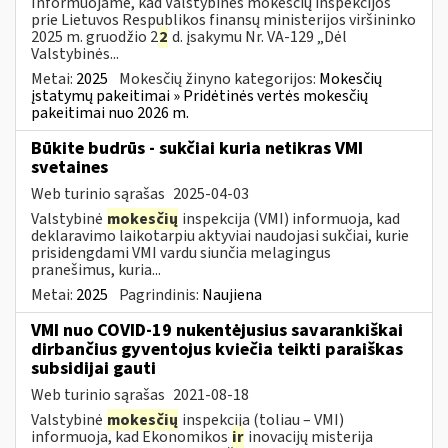
Informuojame, kad Valstybinės mokesčių inspekcijos
prie Lietuvos Respublikos finansų ministerijos viršininko
2025 m. gruodžio 2
2
d. įsakymu Nr. VA-129 „Dėl
Valstybinės...
Metai:
2025
Mokesčių žinyno kategorijos:
Mokesčių
įstatymų pakeitimai » Pridėtinės vertės mokesčių
pakeitimai nuo 2026 m.
Būkite budrūs - sukčiai kuria netikras VMI
svetaines
Web turinio sąrašas
2025-04-03
Valstybinė
mokesčių
inspekcija (VMI) informuoja, kad
deklaravimo laikotarpiu aktyviai naudojasi sukčiai, kurie
prisidengdami VMI vardu siunčia melagingus
pranešimus, kuria...
Metai:
2025
Pagrindinis:
Naujiena
VMI nuo COVID-19 nukentėjusius savarankiškai
dirbančius gyventojus kviečia teikti paraiškas
subsidijai gauti
Web turinio sąrašas
2021-08-18
Valstybinė
mokesčių
inspekcija (toliau – VMI)
informuoja, kad Ekonomikos
ir
inovacijų misterija