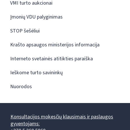
VMI turto aukcionai
Įmonių VDU palyginimas
STOP šešėliui
Krašto apsaugos ministerijos informacija
Interneto svetainės atitikties paraiška
Ieškome turto savininkų
Nuorodos
Konsultacijos mokesčių klausimais ir paslaugos
gyventojams: