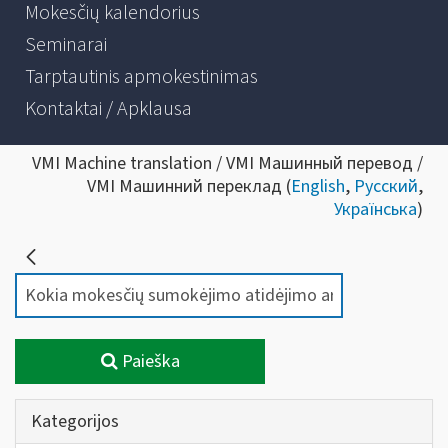
Mokesčių kalendorius
Seminarai
Tarptautinis apmokestinimas
Kontaktai / Apklausa
VMI Machine translation / VMI Машинный перевод /
VMI Машинний переклад (
English
,
Русский
,
Українська
)
Paieška
Kategorijos