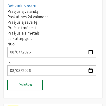
Bet kuriuo metu
Praėjusią valandą
Paskutines 24 valandas
Praėjusią savaitę
Praėjusį mėnesį
Praėjusiais metais
Laikotarpyje…
Nuo
Iki
Paieška