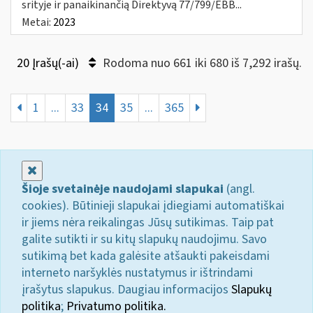
srityje ir panaikinančią Direktyvą 77/799/EBB...
Metai:
2023
20 Įrašų(-ai)
Rodoma nuo 661 iki 680 iš 7,292 irašų.
1
...
33
34
35
...
365
Uždaryti
Šioje svetainėje naudojami slapukai
(angl.
cookies). Būtinieji slapukai įdiegiami automatiškai
ir jiems nėra reikalingas Jūsų sutikimas. Taip pat
galite sutikti ir su kitų slapukų naudojimu. Savo
sutikimą bet kada galėsite atšaukti pakeisdami
interneto naršyklės nustatymus ir ištrindami
įrašytus slapukus. Daugiau informacijos
Slapukų
politika
;
Privatumo politika.