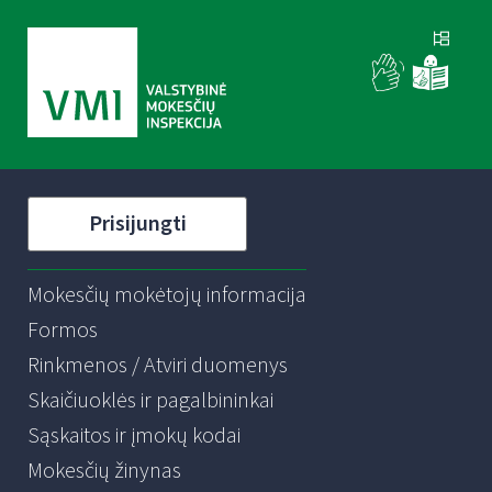
Prisijungti
Mokesčių mokėtojų informacija
Formos
Rinkmenos / Atviri duomenys
Skaičiuoklės ir pagalbininkai
Sąskaitos ir įmokų kodai
Mokesčių žinynas