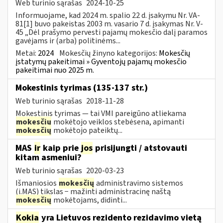
Web turinio sąrašas
2024-10-25
Informuojame, kad 2024 m. spalio 22 d. įsakymu Nr. VA-
81[1] buvo pakeistas 2003 m. vasario 7 d. įsakymas Nr. V-
45 „Dėl prašymo pervesti pajamų mokesčio dalį paramos
gavėjams ir (arba) politinėms...
Metai:
2024
Mokesčių žinyno kategorijos:
Mokesčių
įstatymų pakeitimai » Gyventojų pajamų mokesčio
pakeitimai nuo 2025 m.
Mokestinis tyrimas (135-137 str.)
Web turinio sąrašas
2018-11-28
Mokestinis tyrimas — tai VMI pareigūno atliekama
mokesčių
mokėtojo veiklos stebėsena, apimanti
mokesčių
mokėtojo pateiktų...
MAS
ir
kaip prie
jos
prisijungti / atstovauti
kitam asmeniui?
Web turinio sąrašas
2020-03-23
Išmaniosios
mokesčių
administravimo sistemos
(i.MAS) tikslas − mažinti administracinę naštą
mokesčių
mokėtojams, didinti...
Kokia
yra Lietuvos rezidento rezidavimo vietą