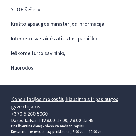
STOP šešėliui
Krašto apsaugos ministerijos informacija
Interneto svetainės atitikties paraiška
Ieškome turto savininkų
Nuorodos
Konsultacijos mokesčių klausimais ir paslaugos
gyventojams:
+370 5 260 5060
Darbo laikas: I-IV 8.00-17.00, V 8.00-15.45.
Prieššventinę dieną - viena valanda trumpiau.
Kiekvieno mėnesio antrą penktadienį 8.00 val. - 12.00 val.