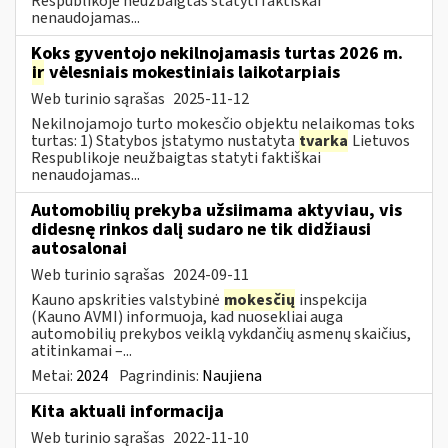
Respublikoje neužbaigtas statyti faktiškai
nenaudojamas...
Koks gyventojo nekilnojamasis turtas 2026 m.
ir
vėlesniais mokestiniais laikotarpiais
Web turinio sąrašas
2025-11-12
Nekilnojamojo turto mokesčio objektu nelaikomas toks
turtas: 1) Statybos įstatymo nustatyta
tvarka
Lietuvos
Respublikoje neužbaigtas statyti faktiškai
nenaudojamas...
Automobilių prekyba užsiimama aktyviau, vis
didesnę rinkos dalį sudaro ne tik didžiausi
autosalonai
Web turinio sąrašas
2024-09-11
Kauno apskrities valstybinė
mokesčių
inspekcija
(Kauno AVMI) informuoja, kad nuosekliai auga
automobilių prekybos veiklą vykdančių asmenų skaičius,
atitinkamai –...
Metai:
2024
Pagrindinis:
Naujiena
Kita aktuali informacija
Web turinio sąrašas
2022-11-10