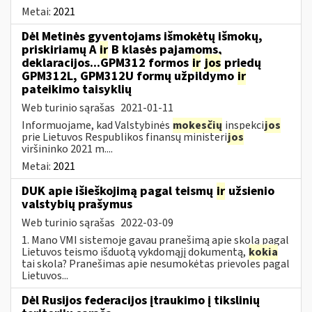
Metai:
2021
Dėl Metinės gyventojams išmokėtų išmokų,
priskiriamų A
ir
B klasės pajamoms,
deklaracijos...GPM312 formos
ir
jos
priedų
GPM312L, GPM312U formų užpildymo
ir
pateikimo taisyklių
Web turinio sąrašas
2021-01-11
Informuojame, kad Valstybinės
mokesčių
inspekci
jos
prie Lietuvos Respublikos finansų ministeri
jos
viršininko 2021 m....
Metai:
2021
DUK apie išieškojimą pagal teismų
ir
užsienio
valstybių prašymus
Web turinio sąrašas
2022-03-09
1. Mano VMI sistemoje gavau pranešimą apie skolą pagal
Lietuvos teismo išduotą vykdomąjį dokumentą,
kokia
tai skola? Pranešimas apie nesumokėtas prievoles pagal
Lietuvos...
Dėl Rusijos federacijos įtraukimo į tikslinių