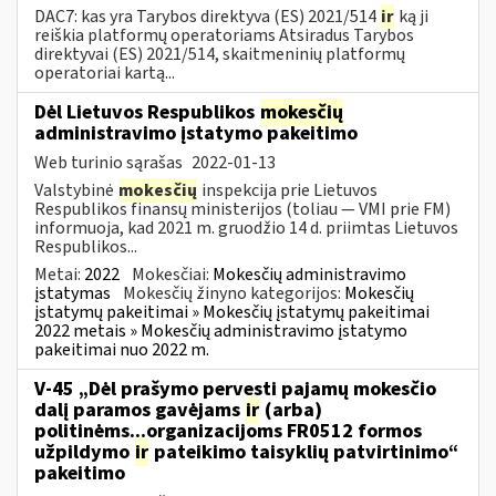
DAC7: kas yra Tarybos direktyva (ES) 2021/514
ir
ką ji
reiškia platformų operatoriams Atsiradus Tarybos
direktyvai (ES) 2021/514, skaitmeninių platformų
operatoriai kartą...
Dėl Lietuvos Respublikos
mokesčių
administravimo įstatymo pakeitimo
Web turinio sąrašas
2022-01-13
Valstybinė
mokesčių
inspekcija prie Lietuvos
Respublikos finansų ministerijos (toliau — VMI prie FM)
informuoja, kad 2021 m. gruodžio 14 d. priimtas Lietuvos
Respublikos...
Metai:
2022
Mokesčiai:
Mokesčių administravimo
įstatymas
Mokesčių žinyno kategorijos:
Mokesčių
įstatymų pakeitimai » Mokesčių įstatymų pakeitimai
2022 metais » Mokesčių administravimo įstatymo
pakeitimai nuo 2022 m.
V-45 „Dėl prašymo pervesti pajamų mokesčio
dalį paramos gavėjams
ir
(arba)
politinėms...organizacijoms FR0512 formos
užpildymo
ir
pateikimo taisyklių patvirtinimo“
pakeitimo