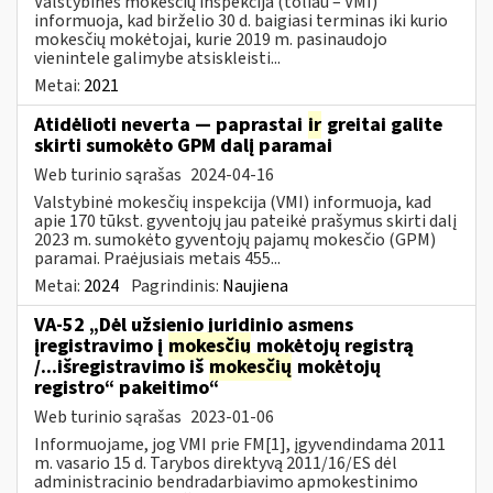
Valstybinės mokesčių inspekcija (toliau – VMI)
informuoja, kad birželio 30 d. baigiasi terminas iki kurio
mokesčių mokėtojai, kurie 2019 m. pasinaudojo
vienintele galimybe atsiskleisti...
Metai:
2021
Atidėlioti neverta — paprastai
ir
greitai galite
skirti sumokėto GPM dalį paramai
Web turinio sąrašas
2024-04-16
Valstybinė mokesčių inspekcija (VMI) informuoja, kad
apie 170 tūkst. gyventojų jau pateikė prašymus skirti dalį
2023 m. sumokėto gyventojų pajamų mokesčio (GPM)
paramai. Praėjusiais metais 455...
Metai:
2024
Pagrindinis:
Naujiena
VA-52 „Dėl užsienio juridinio asmens
įregistravimo į
mokesčių
mokėtojų registrą
/...išregistravimo iš
mokesčių
mokėtojų
registro“ pakeitimo“
Web turinio sąrašas
2023-01-06
Informuojame, jog VMI prie FM[1], įgyvendindama 2011
m. vasario 15 d. Tarybos direktyvą 2011/16/ES dėl
administracinio bendradarbiavimo apmokestinimo