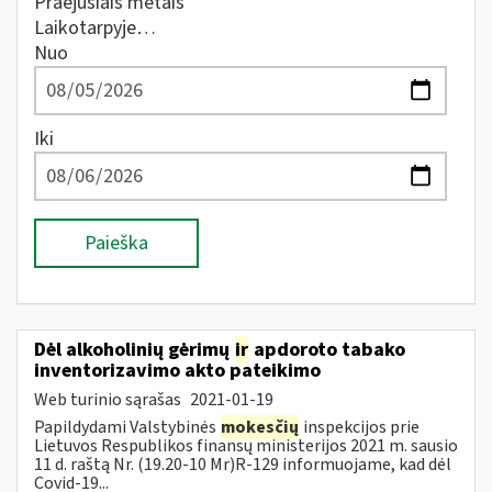
Praėjusiais metais
Laikotarpyje…
Nuo
Iki
Paieška
Dėl alkoholinių gėrimų
ir
apdoroto tabako
inventorizavimo akto pateikimo
Web turinio sąrašas
2021-01-19
Papildydami Valstybinės
mokesčių
inspekcijos prie
Lietuvos Respublikos finansų ministerijos 2021 m. sausio
11 d. raštą Nr. (19.20-10 Mr)R-129 informuojame, kad dėl
Covid-19...