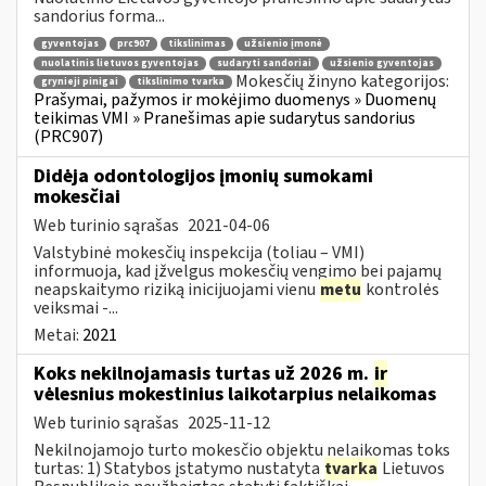
sandorius forma...
gyventojas
prc907
tikslinimas
užsienio įmonė
nuolatinis lietuvos gyventojas
sudaryti sandoriai
užsienio gyventojas
Mokesčių žinyno kategorijos:
grynieji pinigai
tikslinimo tvarka
Prašymai, pažymos ir mokėjimo duomenys » Duomenų
teikimas VMI » Pranešimas apie sudarytus sandorius
(PRC907)
Didėja odontologijos įmonių sumokami
mokesčiai
Web turinio sąrašas
2021-04-06
Valstybinė mokesčių inspekcija (toliau – VMI)
informuoja, kad įžvelgus mokesčių vengimo bei pajamų
neapskaitymo riziką inicijuojami vienu
metu
kontrolės
veiksmai -...
Metai:
2021
Koks nekilnojamasis turtas už 2026 m.
ir
vėlesnius mokestinius laikotarpius nelaikomas
Web turinio sąrašas
2025-11-12
Nekilnojamojo turto mokesčio objektu nelaikomas toks
turtas: 1) Statybos įstatymo nustatyta
tvarka
Lietuvos