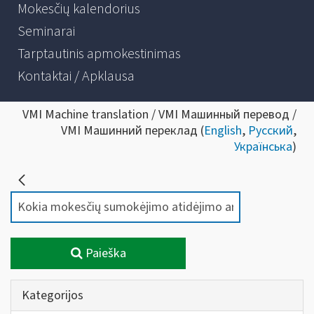
Mokesčių kalendorius
Seminarai
Tarptautinis apmokestinimas
Kontaktai / Apklausa
VMI Machine translation / VMI Машинный перевод /
VMI Машинний переклад (
English
,
Русский
,
Українська
)
Paieška
Kategorijos