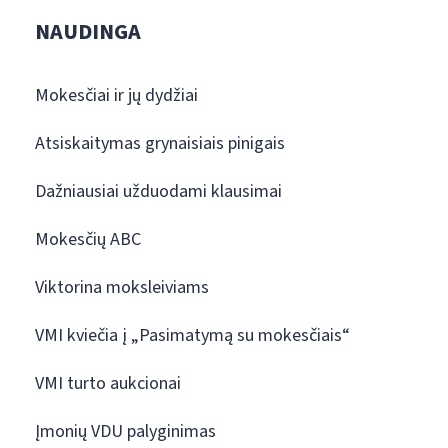
NAUDINGA
Mokesčiai ir jų dydžiai
Atsiskaitymas grynaisiais pinigais
Dažniausiai užduodami klausimai
Mokesčių ABC
Viktorina moksleiviams
VMI kviečia į „Pasimatymą su mokesčiais“
VMI turto aukcionai
Įmonių VDU palyginimas