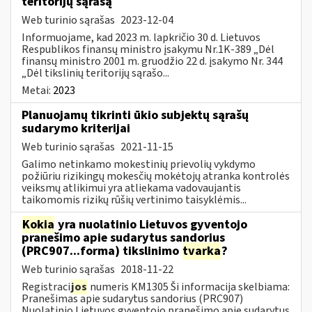
teritorijų sąrašą
Web turinio sąrašas
2023-12-04
Informuojame, kad 2023 m. lapkričio 30 d. Lietuvos
Respublikos finansų ministro įsakymu Nr.1K-389 „Dėl
finansų ministro 2001 m. gruodžio 22 d. įsakymo Nr. 344
„Dėl tikslinių teritorijų sąrašo...
Metai:
2023
Planuojamų tikrinti ūkio subjektų sąrašų
sudarymo kriterijai
Web turinio sąrašas
2021-11-15
Galimo netinkamo mokestinių prievolių vykdymo
požiūriu rizikingų mokesčių mokėtojų atranka kontrolės
veiksmų atlikimui yra atliekama vadovaujantis
taikomomis rizikų rūšių vertinimo taisyklėmis...
Kokia
yra nuolatinio Lietuvos gyventojo
pranešimo apie sudarytus sandorius
(PRC907...forma) tikslinimo
tvarka
?
Web turinio sąrašas
2018-11-22
Registraci
jos
numeris KM1305 Ši informacija skelbiama:
Pranešimas apie sudarytus sandorius (PRC907)
Nuolatinio Lietuvos gyventojo pranešimo apie sudarytus