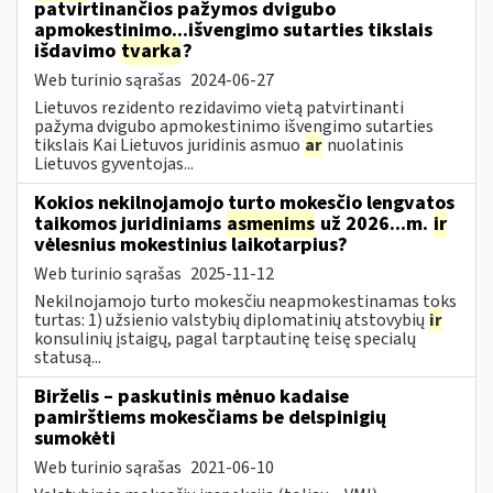
patvirtinančios pažymos dvigubo
apmokestinimo...išvengimo sutarties tikslais
išdavimo
tvarka
?
Web turinio sąrašas
2024-06-27
Lietuvos rezidento rezidavimo vietą patvirtinanti
pažyma dvigubo apmokestinimo išvengimo sutarties
tikslais Kai Lietuvos juridinis asmuo
ar
nuolatinis
Lietuvos gyventojas...
Kokios nekilnojamojo turto mokesčio lengvatos
taikomos juridiniams
asmenims
už 2026...m.
ir
vėlesnius mokestinius laikotarpius?
Web turinio sąrašas
2025-11-12
Nekilnojamojo turto mokesčiu neapmokestinamas toks
turtas: 1) užsienio valstybių diplomatinių atstovybių
ir
konsulinių įstaigų, pagal tarptautinę teisę specialų
statusą...
Birželis – paskutinis mėnuo kadaise
pamirštiems mokesčiams be delspinigių
sumokėti
Web turinio sąrašas
2021-06-10