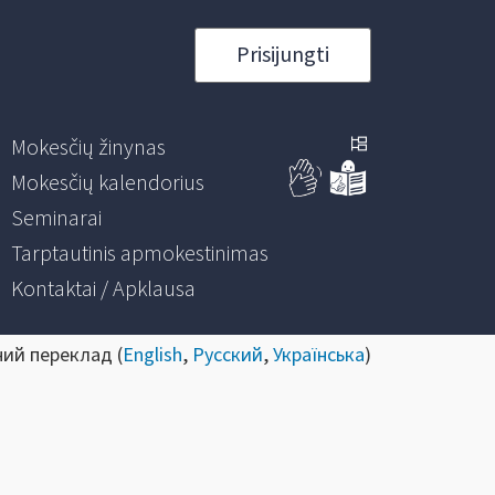
Prisijungti
Mokesčių žinynas
Mokesčių kalendorius
Seminarai
Tarptautinis apmokestinimas
Kontaktai / Apklausa
ний переклад (
English
,
Русский
,
Українська
)