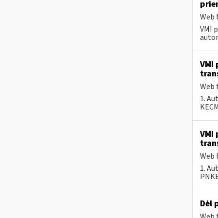
pri
Web t
VMI p
autom
VMI 
tran
Web t
1. Au
KECMF
VMI 
tran
Web t
1. Au
PNKEC
Dėl 
Web t