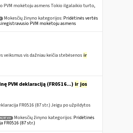
io PVM mokėtoju asmens Tokio ilgalaikio turto,
Mokesčių žinyno kategorijos:
Pridėtinės vertės
r
» Įsiregistravusio PVM mokėtoju asmens
ės veiksmus vis dažniau keičia stebėsenos
ir
nę PVM deklaraciją (FR0516...)
ir
jos
aracija FR0516 (87 str.) Jeigu po užpildytos
Mokesčių žinyno kategorijos:
Pridėtinės
į 87 str
a FR0516 (87 str.)