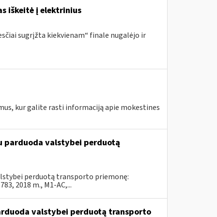
s iškeitė į elektrinius
sčiai sugrįžta kiekvienam“ finale nugalėjo ir
mus, kur galite rasti informaciją apie mokestines
du parduoda valstybei perduotą
valstybei perduotą transporto priemonę:
3, 2018 m., M1-AC,...
parduoda valstybei perduotą transporto