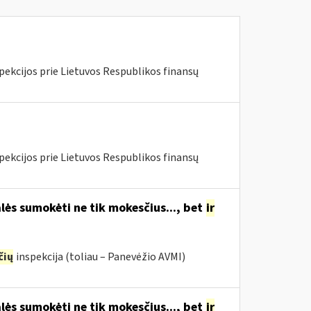
pekcijos prie Lietuvos Respublikos finansų
pekcijos prie Lietuvos Respublikos finansų
lės sumokėti ne tik mokesčius..., bet
ir
čių
inspekcija (toliau – Panevėžio AVMI)
lės sumokėti ne tik mokesčius..., bet
ir