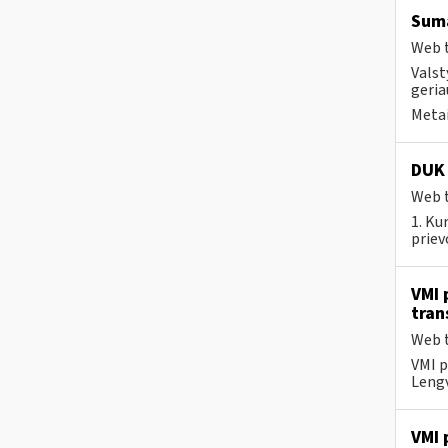
Suma
Web t
Valst
geria
Metai
DUK
Web t
1. Ku
priev
VMI 
tran
Web t
VMI p
Lengv
VMI 