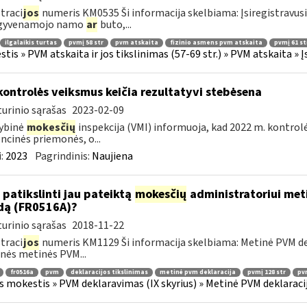
traci
jos
numeris KM0535 Ši informacija skelbiama: Įsiregistravus
 gyvenamojo namo
ar
buto,...
ilgalaikis turtas
pvmį 58 str
pvm atskaita
fizinio asmens pvm atskaita
pvmį 61 st
tis » PVM atskaita ir jos tikslinimas (57-69 str.) » PVM atskaita 
kontrolės veiksmus keičia rezultatyvi stebėsena
urinio sąrašas
2023-02-09
ybinė
mokesčių
inspekcija (VMI) informuoja, kad 2022 m. kontrol
ncinės priemonės, o...
:
2023
Pagrindinis:
Naujiena
 patikslinti jau pateiktą
mokesčių
administratoriui meti
dą (FR0516A)?
urinio sąrašas
2018-11-22
traci
jos
numeris KM1129 Ši informacija skelbiama: Metinė PVM dekl
nės metinės PVM...
fr0516a
pvm
deklaracijos tikslinimas
metinė pvm deklaracija
pvmį 128 str
pvm
s mokestis » PVM deklaravimas (IX skyrius) » Metinė PVM deklaracij