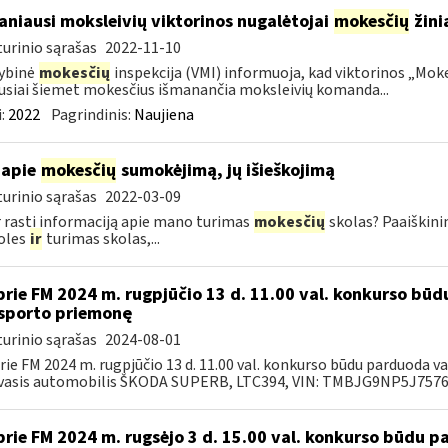
niausi moksleivių viktorinos nugalėtojai
mokesčių
žinia
urinio sąrašas
2022-11-10
ybinė
mokesčių
inspekcija (VMI) informuoja, kad viktorinos „Moke
usiai šiemet mokesčius išmanančia moksleivių komanda...
:
2022
Pagrindinis:
Naujiena
 apie
mokesčių
sumokėjimą, jų išieškojimą
urinio sąrašas
2022-03-09
r rasti informaciją apie mano turimas
mokesčių
skolas? Paaiškini
oles
ir
turimas skolas,...
prie FM 2024 m. rugpjūčio 13 d. 11.00 val. konkurso bū
sporto priemonę
urinio sąrašas
2024-08-01
rie FM 2024 m. rugpjūčio 13 d. 11.00 val. konkurso būdu parduoda 
asis automobilis ŠKODA SUPERB, LTC394, VIN: TMBJG9NP5J757678
prie FM 2024 m. rugsėjo 3 d. 15.00 val. konkurso būdu 