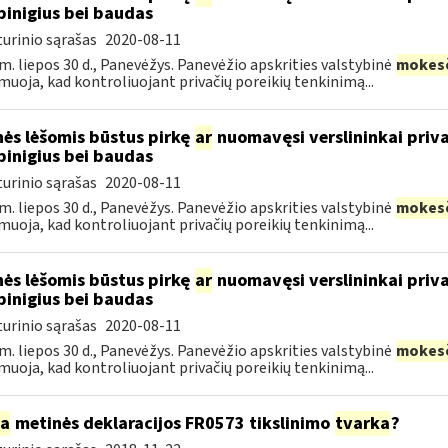
pinigius bei baudas
urinio sąrašas
2020-08-11
m. liepos 30 d., Panevėžys. Panevėžio apskrities valstybinė
mokes
muoja, kad kontroliuojant privačių poreikių tenkinimą...
ės lėšomis būstus pirkę
ar
nuomavęsi verslininkai priva
pinigius bei baudas
urinio sąrašas
2020-08-11
m. liepos 30 d., Panevėžys. Panevėžio apskrities valstybinė
mokes
muoja, kad kontroliuojant privačių poreikių tenkinimą...
ės lėšomis būstus pirkę
ar
nuomavęsi verslininkai priva
pinigius bei baudas
urinio sąrašas
2020-08-11
m. liepos 30 d., Panevėžys. Panevėžio apskrities valstybinė
mokes
muoja, kad kontroliuojant privačių poreikių tenkinimą...
ia
metinės deklaracijos FR0573 tikslinimo
tvarka
?