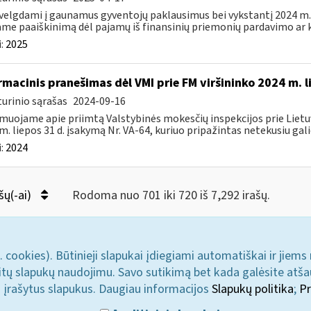
velgdami į gaunamus gyventojų paklausimus bei vykstantį 2024 m.
ame paaiškinimą dėl pajamų iš finansinių priemonių pardavimo ar k
:
2025
rmacinis pranešimas dėl VMI prie FM viršininko 2024 m. l
urinio sąrašas
2024-09-16
muojame apie priimtą Valstybinės mokesčių inspekcijos prie Lietuv
m. liepos 31 d. įsakymą Nr. VA-64, kuriuo pripažintas netekusiu galio
:
2024
šų(-ai)
Rodoma nuo 701 iki 720 iš 7,292 irašų.
. cookies). Būtinieji slapukai įdiegiami automatiškai ir jiems
u kitų slapukų naudojimu. Savo sutikimą bet kada galėsite atš
i įrašytus slapukus. Daugiau informacijos
Slapukų politika
;
Pr