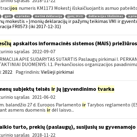
urinio sąrašas
2018-11-22
traci
jos
numeris KM1173 Mokestį išskaičiuojantis asmuo pateikto
gpm
u priedas
metinė deklaracija
gpmį 24 str
deklaracijos tikslinimas
a prie
ų mokestis » Įmonių deklaracijų ir pažymų teikimas VMI ir gyvento
racija FR0573 (iki 2017-12-31)
sčių
apskaitos informacinės sistemos (MAIS) priežiūros
urinio sąrašas
2022-09-07
RMACIJA APIE SUDARYTAS SUTARTIS Paslaugų pirkimai I. PERK
KTINIAI DUOMENYS: I.1. Perkančiosios organizacijos pavadinimas
:
2022
Pagrindinis:
Viešieji pirkimai
enų subjektų teisės
ir
jų įgyvendinimo
tvarka
urinio sąrašas
2021-06-02
m. balandžio 27 d. Europos Parlamento
ir
Tarybos reglamento (ES
kant asmens duomenis
ir
dėl laisvo...
laikio turto, prekių (paslaugų), susijusių su gyvenamoj
urinio sąrašas
2018-11-22