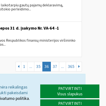
 laikotarpiu gautų pajamų deklaravimą,
itokio perleidimo...
iepos 31 d. įsakymo Nr. VA-64 -1
os Respublikos finansų ministerijos viršininko
s...
1
...
35
36
37
...
365
 nėra reikalingas
PATVIRTINTI
aukti pakeisdami
Visus slapukus
ivatumo politika.
PATVIRTINTI