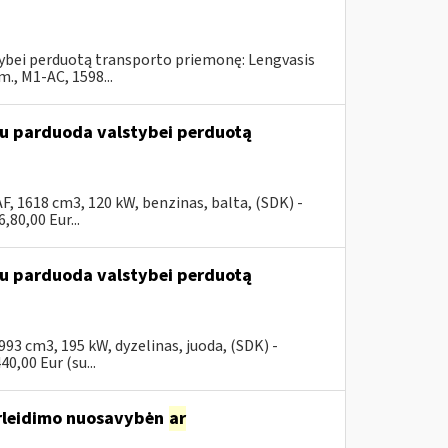
stybei perduotą transporto priemonę: Lengvasis
, M1-AC, 1598...
ūdu parduoda valstybei perduotą
, 1618 cm3, 120 kW, benzinas, balta, (SDK) -
80,00 Eur...
ūdu parduoda valstybei perduotą
3 cm3, 195 kW, dyzelinas, juoda, (SDK) -
0,00 Eur (su...
rleidimo nuosavybėn
ar