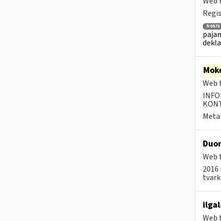
Web t
Regis
fr0573
pajam
dekla
Moke
Web t
INFO
KONTA
Metai
Duom
Web t
2016 
tvar
ilga
Web t