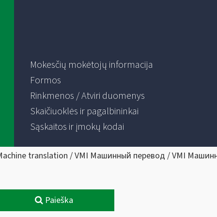
Mokesčių mokėtojų informacija
Formos
Rinkmenos / Atviri duomenys
Skaičiuoklės ir pagalbininkai
Sąskaitos ir įmokų kodai
Machine translation / VMI Машинный перевод / VMI Машин
Paieška