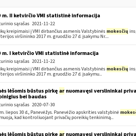
 m. II ketvirčio VMI statistinė informacija
urinio sąrašas
2021-11-22
ikų kreipimaisi į VMI dirbančius asmenis Valstybinės
mokesčių
ins
terijos viršininko 2017 m. gruodžio 27 d. įsakymu Nr....
 m. I ketvirčio VMI statistinė informacija
urinio sąrašas
2021-11-22
ikų kreipimaisi į VMI dirbančius asmenis Valstybinės
mokesčių
ins
terijos viršininko 2017 m. gruodžio 27 d. įsakymu...
ės lėšomis būstus pirkę
ar
nuomavęsi verslininkai priva
pinigius bei baudas
urinio sąrašas
2020-07-30
m. liepos 30 d., Panevėžys. Panevėžio apskrities valstybinė
mokes
muoja, kad kontroliuojant privačių poreikių tenkinimą...
ės lėšomis būstus pirkę
ar
nuomavęsi verslininkai priva