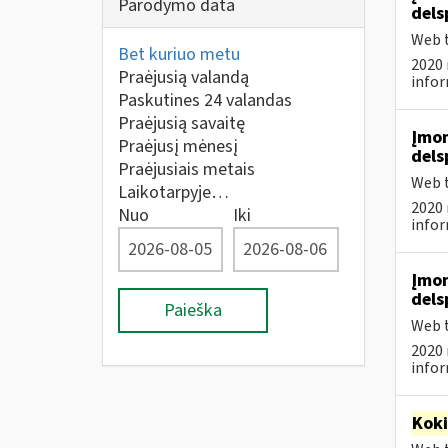
Parodymo data
dels
Web t
Bet kuriuo metu
2020 
Praėjusią valandą
infor
Paskutines 24 valandas
Praėjusią savaitę
Įmon
Praėjusį mėnesį
dels
Praėjusiais metais
Web t
Laikotarpyje…
2020 
Nuo
Iki
infor
Įmon
dels
Paieška
Web t
2020 
infor
Kok