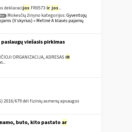
s deklaraci
jos
FR0573
ir
jos
...
Mokesčių žinyno kategorijos:
Gyventojų
das
jams (V skyrius) » Metinė A klasės pajamų
 paslaugų viešasis pirkimas
ANČIOJI ORGANIZACIJA, ADRESAS
IR
...
) 2016/679 dėl fizinių asmenų apsaugos
o namo, buto, kito pastato
ar