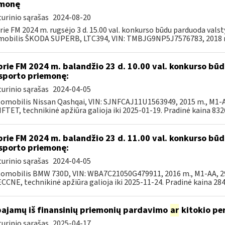
emonę
urinio sąrašas
2024-08-20
rie FM 2024 m. rugsėjo 3 d. 15.00 val. konkurso būdu parduoda val
obilis ŠKODA SUPERB, LTC394, VIN: TMBJG9NP5J7576783, 2018 m.
prie FM 2024 m. balandžio 23 d. 10.00 val. konkurso b
sporto priemonę:
urinio sąrašas
2024-04-05
tomobilis Nissan Qashqai, VIN: SJNFCAJ11U1563949, 2015 m., M1-AF
TET, technikinė apžiūra galioja iki 2025-01-19. Pradinė kaina 8326,
prie FM 2024 m. balandžio 23 d. 11.00 val. konkurso b
sporto priemonę:
urinio sąrašas
2024-04-05
tomobilis BMW 730D, VIN: WBA7C21050G479911, 2016 m., M1-AA, 299
CNE, technikinė apžiūra galioja iki 2025-11-24. Pradinė kaina 2844
pajamų iš finansinių priemonių pardavimo
ar
kitokio pe
urinio sąrašas
2025-04-17