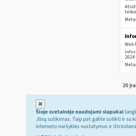
Atsiž
teiki
Metai
Info
Web t
Infor
2024 
Metai
20 Įra
Uždaryti
Šioje svetainėje naudojami slapukai
(angl
Jūsų sutikimas. Taip pat galite sutikti ir s
interneto naršyklės nustatymus ir ištrindam