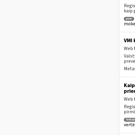
Regis
kaip
pvm
mokes
VMI 
Web t
Valst
preve
Metai
Kaip
prie
Web t
Regis
pirmi
fr0516
vertė