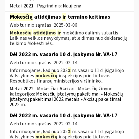
Metai:
2021
Pagrindinis:
Naujiena
Mokesčių
atidėjimas
ir
termino keitimas
Web turinio sąrašas
2025-03-06
Mokesčių
atidėjimo
ir
mokėjimo dalimis sutartis
Laikinas veiklos nevykdymas, atleidimas nuo deklaracijų
teikimo Mokestinės...
Dėl 2022 m. vasario 10 d. įsakymo Nr. VA-17
Web turinio sąrašas
2022-02-14
Informuojame, kad nuo 202
2
m. vasario 11 d. įsigaliojo
Valstybinės
mokesčių
inspekcijos prie Lietuvos
Respublikos finansų ministerijos viršininko...
Metai:
2022
Mokesčiai:
Akcizai
Mokesčių žinyno
kategorijos:
Mokesčių įstatymų pakeitimai » Mokesčių
įstatymų pakeitimai 2022 metais » Akcizų pakeitimai
2022 m.
Dėl 2022 m. vasario 10 d. įsakymo Nr. VA-17
Web turinio sąrašas
2022-02-14
Informuojame, kad nuo 202
2
m. vasario 11 d. įsigaliojo
Valstybinės
mokesčių
inspekcijos prie Lietuvos