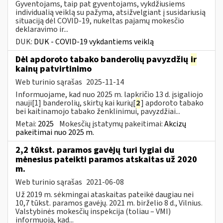
Gyventojams, taip pat gyventojams, vykdžiusiems
individualią veiklą su pažyma, atsižvelgiant į susidariusią
situaciją dėl COVID-19, nukeltas pajamų mokesčio
deklaravimo ir...
DUK:
DUK - COVID-19 vykdantiems veiklą
Dėl apdoroto tabako banderolių pavyzdžių
ir
kainų patvirtinimo
Web turinio sąrašas
2025-11-14
Informuojame, kad nuo 2025 m. lapkričio 13 d. įsigaliojo
nauji[1] banderolių, skirtų kai kurių[
2
] apdoroto tabako
bei kaitinamojo tabako ženklinimui, pavyzdžiai...
Metai:
2025
Mokesčių įstatymų pakeitimai:
Akcizų
pakeitimai nuo 2025 m.
2,2 tūkst. paramos gavėjų turi lygiai du
mėnesius pateikti paramos atskaitas už 2020
m.
Web turinio sąrašas
2021-06-08
Už 2019 m. sėkmingai ataskaitas pateikė daugiau nei
10,7 tūkst. paramos gavėjų. 2021 m. birželio 8 d., Vilnius.
Valstybinės mokesčių inspekcija (toliau – VMI)
informuoja, kad...