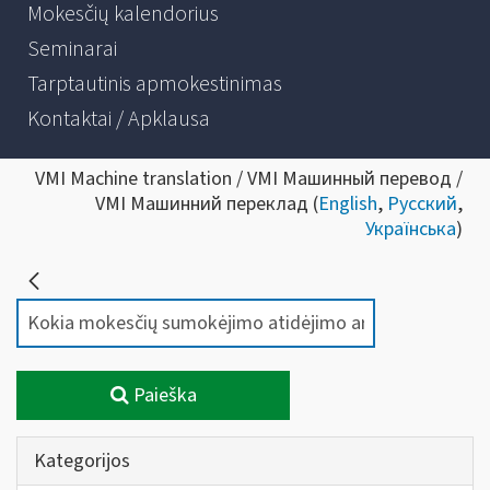
Mokesčių kalendorius
Seminarai
Tarptautinis apmokestinimas
Kontaktai / Apklausa
VMI Machine translation / VMI Машинный перевод /
VMI Машинний переклад (
English
,
Русский
,
Українська
)
Paieška
Kategorijos