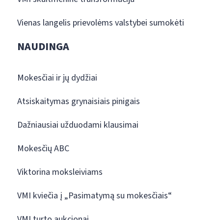
Vienas langelis prievolėms valstybei sumokėti
NAUDINGA
Mokesčiai ir jų dydžiai
Atsiskaitymas grynaisiais pinigais
Dažniausiai užduodami klausimai
Mokesčių ABC
Viktorina moksleiviams
VMI kviečia į „Pasimatymą su mokesčiais“
VMI turto aukcionai