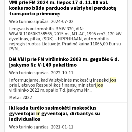
VMI prie FM 2024 m. liepos 17 d. 11.00 val.
konkurso būdu parduoda valstybei perduotą
transporto priemonę:
Web turinio sąrašas
2024-07-02
Lengvasis automobilis BMW 320, VIN:
WBA3L11060K258565, 2015 m., M1-AC, 1995 cm3, 120 kW,
dyzelinas, pilka, (SDK) – HPPHHAAN, automobilis
neįregistruotas Lietuvoje. Pradinė kaina 11065,00 Eur su
PVM...
Dėl VMI prie FM viršininko 2003 m. gegužės 6 d.
įsakymo Nr. V-140 pakeitimo
Web turinio sąrašas
2022-10-11
Informuojame, kad Valstybinės mokesčių inspekci
jos
prie Lietuvos Respublikos finansų ministeri
jos
viršininko 2022 m. spalio 7 d. įsakymu Nr....
Metai:
2022
Iki kada turėjo susimokėti mokesčius
gyventojai
ir
gyventojai, dirbantys su
individualios
Web turinio sąrašas
2021-01-11