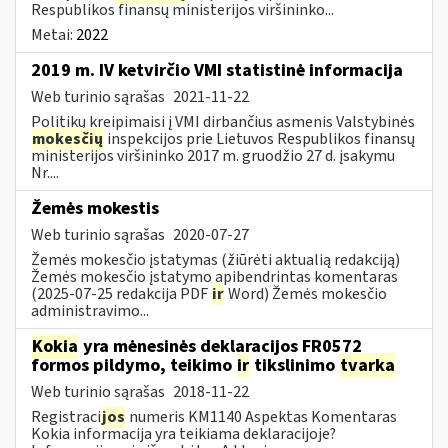
Respublikos finansų ministerijos viršininko...
Metai:
2022
2019 m. IV ketvirčio VMI statistinė informacija
Web turinio sąrašas
2021-11-22
Politikų kreipimaisi į VMI dirbančius asmenis Valstybinės
mokesčių
inspekcijos prie Lietuvos Respublikos finansų
ministerijos viršininko 2017 m. gruodžio 27 d. įsakymu
Nr....
Žemės mokestis
Web turinio sąrašas
2020-07-27
Žemės mokesčio įstatymas (žiūrėti aktualią redakciją)
Žemės mokesčio įstatymo apibendrintas komentaras
(2025-07-25 redakcija PDF
ir
Word) Žemės mokesčio
administravimo...
Kokia
yra mėnesinės deklaracijos FR0572
formos pildymo, teikimo
ir
tikslinimo
tvarka
Web turinio sąrašas
2018-11-22
Registraci
jos
numeris KM1140 Aspektas Komentaras
Kokia informacija yra teikiama deklaracijoje?