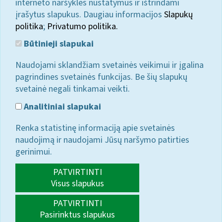
interneto naršyklės nustatymus ir ištrindami
įrašytus slapukus. Daugiau informacijos
Slapukų
politika
;
Privatumo politika.
Būtinieji slapukai
Naudojami sklandžiam svetainės veikimui ir įgalina
pagrindines svetainės funkcijas. Be šių slapukų
svetainė negali tinkamai veikti.
Analitiniai slapukai
Renka statistinę informaciją apie svetainės
naudojimą ir naudojami Jūsų naršymo patirties
gerinimui.
PATVIRTINTI
Visus slapukus
PATVIRTINTI
Pasirinktus slapukus