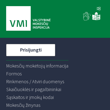
Prisijungti
Mokesčių mokėtojų informacija
Formos
Rinkmenos / Atviri duomenys
Skaičiuoklės ir pagalbininkai
Sąskaitos ir įmokų kodai
Mokesčių žinynas