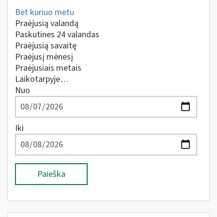
Bet kuriuo metu
Praėjusią valandą
Paskutines 24 valandas
Praėjusią savaitę
Praėjusį mėnesį
Praėjusiais metais
Laikotarpyje…
Nuo
Iki
Paieška