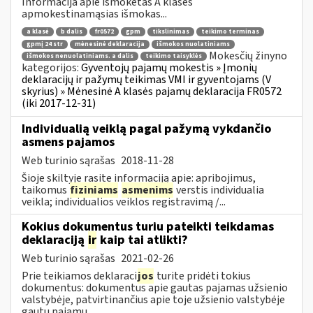
Informacija apie išmokėtas A klasės
apmokestinamąsias išmokas...
a klasė
b dalis
fr0572
gpm
tikslinimas
teikimo terminas
gpmį 24 str
mėnesinė deklaracija
išmokos nuolatiniams
Mokesčių žinyno
išmokos nenuolatiniams. a dalis
teikimo taisyklės
kategorijos:
Gyventojų pajamų mokestis » Įmonių
deklaracijų ir pažymų teikimas VMI ir gyventojams (V
skyrius) » Mėnesinė A klasės pajamų deklaracija FR0572
(iki 2017-12-31)
Individualią veiklą pagal pažymą vykdančio
asmens pajamos
Web turinio sąrašas
2018-11-28
Šioje skiltyje rasite informaciją apie: apribojimus,
taikomus
fiziniams
asmenims
verstis individualia
veikla; individualios veiklos registravimą /...
Kokius dokumentus turiu pateikti teikdamas
deklaraciją
ir
kaip tai atlikti?
Web turinio sąrašas
2021-02-26
Prie teikiamos deklaraci
jos
turite pridėti tokius
dokumentus: dokumentus apie gautas pajamas užsienio
valstybėje, patvirtinančius apie toje užsienio valstybėje
gautų pajamų...