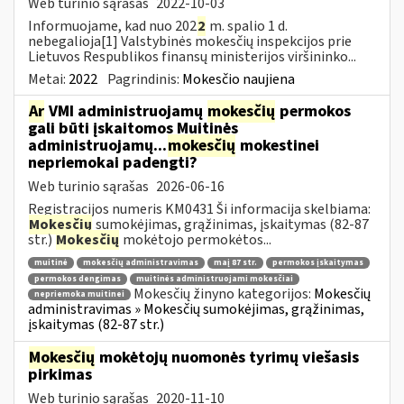
Web turinio sąrašas
2022-10-03
Informuojame, kad nuo 202
2
m. spalio 1 d.
nebegalioja[1] Valstybinės mokesčių inspekcijos prie
Lietuvos Respublikos finansų ministerijos viršininko...
Metai:
2022
Pagrindinis:
Mokesčio naujiena
Ar
VMI administruojamų
mokesčių
permokos
gali būti įskaitomos Muitinės
administruojamų...
mokesčių
mokestinei
nepriemokai padengti?
Web turinio sąrašas
2026-06-16
Registracijos numeris KM0431 Ši informacija skelbiama:
Mokesčių
sumokėjimas, grąžinimas, įskaitymas (82-87
str.)
Mokesčių
mokėtojo permokėtos...
muitinė
mokesčių administravimas
maį 87 str.
permokos įskaitymas
permokos dengimas
muitinės administruojami mokesčiai
Mokesčių žinyno kategorijos:
Mokesčių
nepriemoka muitinei
administravimas » Mokesčių sumokėjimas, grąžinimas,
įskaitymas (82-87 str.)
Mokesčių
mokėtojų nuomonės tyrimų viešasis
pirkimas
Web turinio sąrašas
2020-11-10