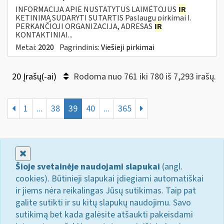
INFORMACIJA APIE NUSTATYTUS LAIMĖTOJUS
IR
KETINIMĄ SUDARYTI SUTARTIS Paslaugų pirkimai I.
PERKANČIOJI ORGANIZACIJA, ADRESAS
IR
KONTAKTINIAI...
Metai:
2020
Pagrindinis:
Viešieji pirkimai
20 Įrašų(-ai)
Rodoma nuo 761 iki 780 iš 7,293 irašų.
1
...
38
39
40
...
365
Uždaryti
Šioje svetainėje naudojami slapukai
(angl.
cookies). Būtinieji slapukai įdiegiami automatiškai
ir jiems nėra reikalingas Jūsų sutikimas. Taip pat
galite sutikti ir su kitų slapukų naudojimu. Savo
sutikimą bet kada galėsite atšaukti pakeisdami