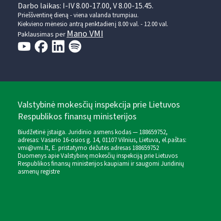
Darbo laikas: I-IV 8.00-17.00, V 8.00-15.45.
Prieššventinę dieną - viena valanda trumpiau.
Kiekvieno mėnesio antrą penktadienį 8.00 val. - 12.00 val.
Mano VMI
Paklausimas per
Valstybinė mokesčių inspekcija prie Lietuvos
Respublikos finansų ministerijos
Biudžetinė įstaiga. Juridinio asmens kodas — 188659752,
adresas: Vasario 16-osios g. 14, 01107 Vilnius, Lietuva, el.paštas:
vmi@vmi.lt
, E. pristatymo dėžutės adresas 188659752
Duomenys apie Valstybinę mokesčių inspekciją prie Lietuvos
Respublikos finansų ministerijos kaupiami ir saugomi Juridinių
asmenų registre