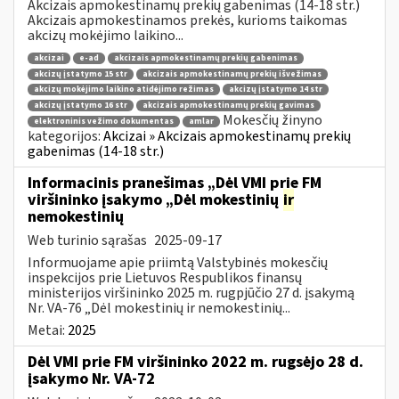
Akcizais apmokestinamų prekių gabenimas (14-18 str.)
Akcizais apmokestinamos prekės, kurioms taikomas
akcizų mokėjimo laikino...
akcizai
e-ad
akcizais apmokestinamų prekių gabenimas
akcizų įstatymo 15 str
akcizais apmokestinamų prekių išvežimas
akcizų mokėjimo laikino atidėjimo režimas
akcizų įstatymo 14 str
akcizų įstatymo 16 str
akcizais apmokestinamų prekių gavimas
Mokesčių žinyno
elektroninis vežimo dokumentas
amlar
kategorijos:
Akcizai » Akcizais apmokestinamų prekių
gabenimas (14-18 str.)
Informacinis pranešimas „Dėl VMI prie FM
viršininko įsakymo „Dėl mokestinių
ir
nemokestinių
Web turinio sąrašas
2025-09-17
Informuojame apie priimtą Valstybinės mokesčių
inspekcijos prie Lietuvos Respublikos finansų
ministerijos viršininko 2025 m. rugpjūčio 27 d. įsakymą
Nr. VA-76 „Dėl mokestinių ir nemokestinių...
Metai:
2025
Dėl VMI prie FM viršininko 2022 m. rugsėjo 28 d.
įsakymo Nr. VA-72