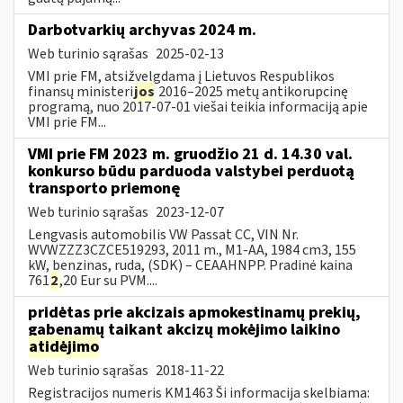
Darbotvarkių archyvas 2024 m.
Web turinio sąrašas
2025-02-13
VMI prie FM, atsižvelgdama į Lietuvos Respublikos
finansų ministeri
jos
2016–2025 metų antikorupcinę
programą, nuo 2017-07-01 viešai teikia informaciją apie
VMI prie FM...
VMI prie FM 2023 m. gruodžio 21 d. 14.30 val.
konkurso būdu parduoda valstybei perduotą
transporto priemonę
Web turinio sąrašas
2023-12-07
Lengvasis automobilis VW Passat CC, VIN Nr.
WVWZZZ3CZCE519293, 2011 m., M1-AA, 1984 cm3, 155
kW, benzinas, ruda, (SDK) – CEAAHNPP. Pradinė kaina
761
2
,20 Eur su PVM....
pridėtas prie akcizais apmokestinamų prekių,
gabenamų taikant akcizų mokėjimo laikino
atidėjimo
Web turinio sąrašas
2018-11-22
Registracijos numeris KM1463 Ši informacija skelbiama: