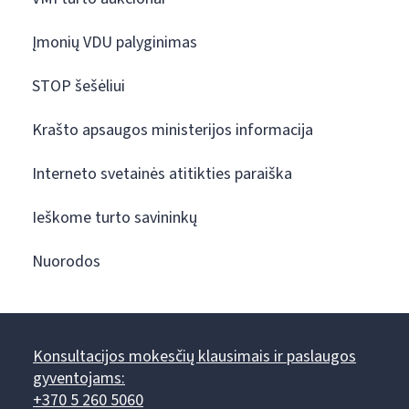
Įmonių VDU palyginimas
STOP šešėliui
Krašto apsaugos ministerijos informacija
Interneto svetainės atitikties paraiška
Ieškome turto savininkų
Nuorodos
Konsultacijos mokesčių klausimais ir paslaugos
gyventojams:
+370 5 260 5060