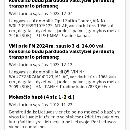
konkurso būdu parduoda valstybei perduotą
transporto priemonę
Web turinio sąrašas
2023-12-07
Lengvasis automobilis Opel Zafira Tourer, VIN Nr.
W0LPD9EB9G1075123, M1-AF, var. darb. tūris 1956 kub.
cm., degalai - dyzelinas, juodos spalvos, gamybos metai
2016. (SDK) – PTPEPMRA. Pradinė kaina...
VMI prie FM 2024 m. sausio 3 d. 14.00 val.
konkurso būdu parduoda valstybei perduotą
transporto priemonę:
Web turinio sąrašas
2023-12-12
Lengvasis automobilis Audi Q5, VIN Nr.
WAUZZZ8R7AA041223, M1-AC, var. darb. tūris 1968 kub.
cm., degalai - dyzelinas, juodos spalvos, gamybos metai
2009. (SDK) – HNTPANFE. Pradinė kaina 7833,60 Eur...
Mokesčio bazė (4 str. 1-
2
d.)
Web turinio sąrašas
2018-11-22
Bendroji dalis: Lietuvos vieneto pelno mokesčio bazė yra
visos Lietuvoje ir užsienio valstybėse uždirbtos pajamos,
kurių šaltinis yra Lietuvoje ir ne Lietuvoje. Per Lietuvos
vieneto nuolatines...