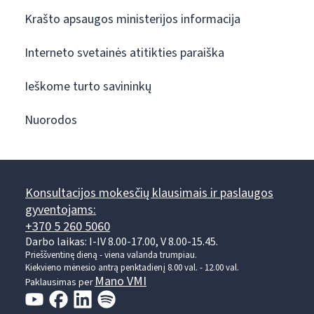
Krašto apsaugos ministerijos informacija
Interneto svetainės atitikties paraiška
Ieškome turto savininkų
Nuorodos
Konsultacijos mokesčių klausimais ir paslaugos
gyventojams:
+370 5 260 5060
Darbo laikas: I-IV 8.00-17.00, V 8.00-15.45.
Prieššventinę dieną - viena valanda trumpiau.
Kiekvieno mėnesio antrą penktadienį 8.00 val. - 12.00 val.
Mano VMI
Paklausimas per