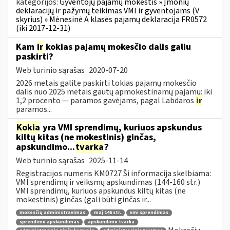
kategorijos:
Gyventojų pajamų mokestis » Įmonių
deklaracijų ir pažymų teikimas VMI ir gyventojams (V
skyrius) » Mėnesinė A klasės pajamų deklaracija FR0572
(iki 2017-12-31)
Kam
ir
kokias pajamų mokesčio dalis galiu
paskirti?
Web turinio sąrašas
2020-07-20
2026 metais galite paskirti tokias pajamų mokesčio
dalis nuo 2025 metais gautų apmokestinamų pajamų: iki
1,2 procento — paramos gavėjams, pagal Labdaros
ir
paramos...
Kokia
yra VMI sprendimų, kuriuos apskundus
kiltų kitas (ne mokestinis) ginčas,
apskundimo...
tvarka
?
Web turinio sąrašas
2025-11-14
Registracijos numeris KM0727 Ši informacija skelbiama:
VMI sprendimų ir veiksmų apskundimas (144-160 str.)
VMI sprendimų, kuriuos apskundus kiltų kitas (ne
mokestinis) ginčas (gali būti ginčas ir...
mokesčių administravimas
maį 146 str.
vmi sprendimas
sprendimo apskundimas
apskundimo tvarka