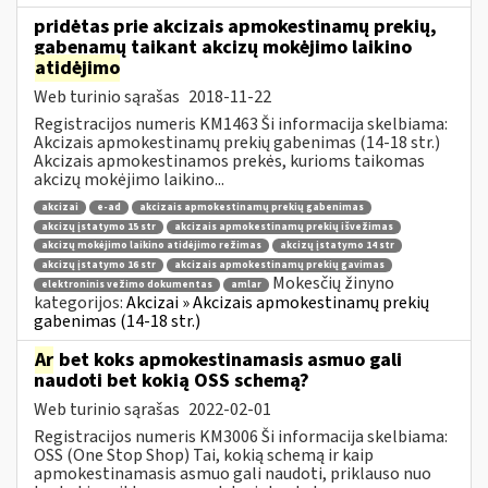
pridėtas prie akcizais apmokestinamų prekių,
gabenamų taikant akcizų mokėjimo laikino
atidėjimo
Web turinio sąrašas
2018-11-22
Registracijos numeris KM1463 Ši informacija skelbiama:
Akcizais apmokestinamų prekių gabenimas (14-18 str.)
Akcizais apmokestinamos prekės, kurioms taikomas
akcizų mokėjimo laikino...
akcizai
e-ad
akcizais apmokestinamų prekių gabenimas
akcizų įstatymo 15 str
akcizais apmokestinamų prekių išvežimas
akcizų mokėjimo laikino atidėjimo režimas
akcizų įstatymo 14 str
akcizų įstatymo 16 str
akcizais apmokestinamų prekių gavimas
Mokesčių žinyno
elektroninis vežimo dokumentas
amlar
kategorijos:
Akcizai » Akcizais apmokestinamų prekių
gabenimas (14-18 str.)
Ar
bet koks apmokestinamasis asmuo gali
naudoti bet kokią OSS schemą?
Web turinio sąrašas
2022-02-01
Registracijos numeris KM3006 Ši informacija skelbiama:
OSS (One Stop Shop) Tai, kokią schemą ir kaip
apmokestinamasis asmuo gali naudoti, priklauso nuo