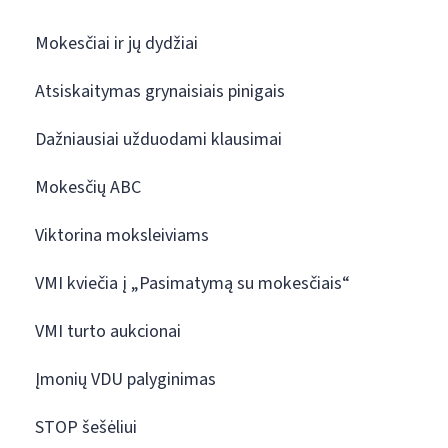
Mokesčiai ir jų dydžiai
Atsiskaitymas grynaisiais pinigais
Dažniausiai užduodami klausimai
Mokesčių ABC
Viktorina moksleiviams
VMI kviečia į „Pasimatymą su mokesčiais“
VMI turto aukcionai
Įmonių VDU palyginimas
STOP šešėliui