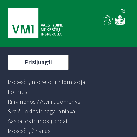
Prisijungti
Mokesčių mokėtojų informacija
Formos
Rinkmenos / Atviri duomenys
Skaičiuoklės ir pagalbininkai
Sąskaitos ir įmokų kodai
Mokesčių žinynas