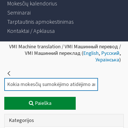
Mokesčių kalendorius
Seminarai
Tarptautinis apmokestinimas
Kontaktai / Apklausa
VMI Machine translation / VMI Машинный перевод /
VMI Машинний переклад (
English
,
Русский
,
Українська
)
Paieška
Kategorijos