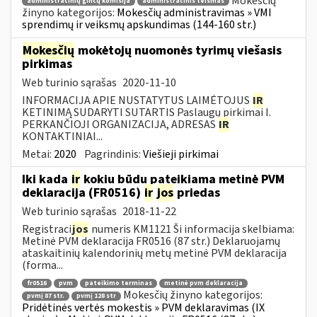
Mokesčių
administracinių ginčų komisija
administracinis teismas
žinyno kategorijos:
Mokesčių administravimas » VMI
sprendimų ir veiksmų apskundimas (144-160 str.)
Mokesčių
mokėtojų nuomonės tyrimų viešasis
pirkimas
Web turinio sąrašas
2020-11-10
INFORMACIJA APIE NUSTATYTUS LAIMĖTOJUS
IR
KETINIMĄ SUDARYTI SUTARTIS Paslaugų pirkimai I.
PERKANČIOJI ORGANIZACIJA, ADRESAS
IR
KONTAKTINIAI...
Metai:
2020
Pagrindinis:
Viešieji pirkimai
Iki kada
ir
kokiu būdu pateikiama metinė PVM
deklaracija (FR0516)
ir
jos
priedas
Web turinio sąrašas
2018-11-22
Registraci
jos
numeris KM1121 Ši informacija skelbiama:
Metinė PVM deklaracija FR0516 (87 str.) Deklaruojamų
ataskaitinių kalendorinių metų metinė PVM deklaracija
(forma...
fr0516
pvm
pateikimo terminas
metinė pvm deklaracija
Mokesčių žinyno kategorijos:
pvmį 87 str.
pvmį 128 str
Pridėtinės vertės mokestis » PVM deklaravimas (IX