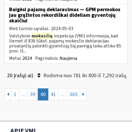
Baigėsi pajamų deklaravimas — GPM permokos
jau grąžintos rekordiškai dideliam gyventojų
skaičiui
Web turinio sąrašas
2024-05-03
Valstybinė
mokesčių
inspekcija (VMI) informuoja, kad
šiemet iš 836 tūkst. pajamų mokesčio deklaracijas
privalančių pateikti gyventojų šią pareigą laiku atliko 85
proc. Iš...
Metai:
2024
Pagrindinis:
Naujiena
20 Įrašų(-ai)
Rodoma nuo 781 iki 800 iš 7,292 irašų.
1
...
39
40
41
...
365
APIE VMI