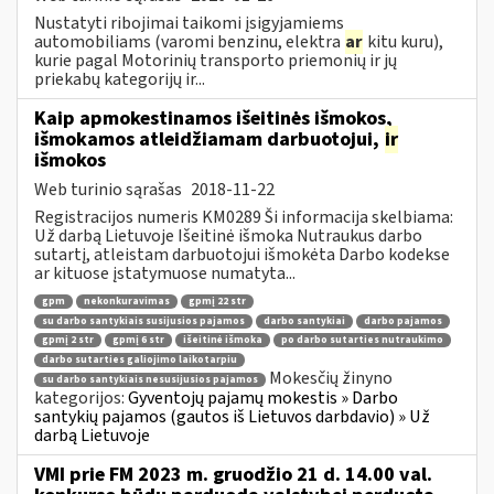
Nustatyti ribojimai taikomi įsigyjamiems
automobiliams (varomi benzinu, elektra
ar
kitu kuru),
kurie pagal Motorinių transporto priemonių ir jų
priekabų kategorijų ir...
Kaip apmokestinamos išeitinės išmokos,
išmokamos atleidžiamam darbuotojui,
ir
išmokos
Web turinio sąrašas
2018-11-22
Registracijos numeris KM0289 Ši informacija skelbiama:
Už darbą Lietuvoje Išeitinė išmoka Nutraukus darbo
sutartį, atleistam darbuotojui išmokėta Darbo kodekse
ar kituose įstatymuose numatyta...
gpm
nekonkuravimas
gpmį 22 str
su darbo santykiais susijusios pajamos
darbo santykiai
darbo pajamos
gpmį 2 str
gpmį 6 str
išeitinė išmoka
po darbo sutarties nutraukimo
darbo sutarties galiojimo laikotarpiu
Mokesčių žinyno
su darbo santykiais nesusijusios pajamos
kategorijos:
Gyventojų pajamų mokestis » Darbo
santykių pajamos (gautos iš Lietuvos darbdavio) » Už
darbą Lietuvoje
VMI prie FM 2023 m. gruodžio 21 d. 14.00 val.