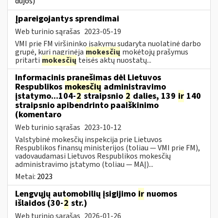
dujos)
Įpareigojantys sprendimai
Web turinio sąrašas
2023-05-19
VMI prie FM viršininko įsakymu sudaryta nuolatinė darbo
grupė, kuri nagrinėja
mokesčių
mokėtojų prašymus
pritarti
mokesčių
teisės aktų nuostatų...
Informacinis pranešimas dėl Lietuvos
Respublikos
mokesčių
administravimo
įstatymo...104-
2
straipsnio
2
dalies, 139
ir
140
straipsnio apibendrinto paaiškinimo
(komentaro
Web turinio sąrašas
2023-10-12
Valstybinė mokesčių inspekcija prie Lietuvos
Respublikos finansų ministerijos (toliau — VMI prie FM),
vadovaudamasi Lietuvos Respublikos mokesčių
administravimo įstatymo (toliau — MAĮ)...
Metai:
2023
Lengvųjų automobilių įsigijimo
ir
nuomos
išlaidos (30-
2
str.)
Web turinio sąrašas
2026-01-26