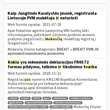
Kaip Jungtinės Karalystės įmonė, registruota
Lietuvoje PVM mokėtoja
ir
neturinti
Web turinio sąrašas
2021-07-29
Apie fiskalinio agento paskyrimą VMI turėtų būti
informuojama, pateikiant Užsienio juridinio asmens
prašymo įregistruoti į
Mokesčių
mokėtojų registrą /
išregistruoti iš...
Mokesčių žinyno kategorijos:
BREXIT » BREXIT PVM JK
apmokestinamiesiems asmenims
Kokia
yra mėnesinės deklaracijos FR0572
formos pildymo, teikimo
ir
tikslinimo
tvarka
Web turinio sąrašas
2018-11-22
Registraci
jos
numeris KM1140 Aspektas Komentaras
Kokia informacija yra teikiama deklaracijoje?
Informacija apie išmokėtas A klasės
apmokestinamąsias išmokas...
a klasė
b dalis
fr0572
gpm
tikslinimas
teikimo terminas
gpmį 24 str
mėnesinė deklaracija
išmokos nuolatiniams
Mokesčių žinyno
išmokos nenuolatiniams. a dalis
teikimo taisyklės