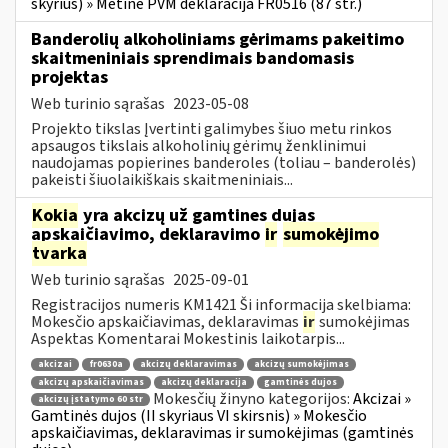
skyrius) » Metinė PVM deklaracija FR0516 (87 str.)
Banderolių alkoholiniams gėrimams pakeitimo
skaitmeniniais sprendimais bandomasis
projektas
Web turinio sąrašas
2023-05-08
Projekto tikslas Įvertinti galimybes šiuo metu rinkos
apsaugos tikslais alkoholinių gėrimų ženklinimui
naudojamas popierines banderoles (toliau – banderolės)
pakeisti šiuolaikiškais skaitmeniniais...
Kokia
yra akcizų už gamtines dujas
apskaičiavimo, deklaravimo
ir
sumokėjimo
tvarka
Web turinio sąrašas
2025-09-01
Registracijos numeris KM1421 Ši informacija skelbiama:
Mokesčio apskaičiavimas, deklaravimas
ir
sumokėjimas
Aspektas Komentarai Mokestinis laikotarpis...
akcizai
fr0630a
akcizų deklaravimas
akcizų sumokėjimas
akcizų apskaičiavimas
akcizų deklaracija
gamtinės dujos
Mokesčių žinyno kategorijos:
Akcizai »
akcizų įstatymo 60 str
Gamtinės dujos (II skyriaus VI skirsnis) » Mokesčio
apskaičiavimas, deklaravimas ir sumokėjimas (gamtinės