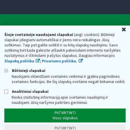
Valstybinė mokesčių inspekcija prie Lietuvos
U
Respublikos finansų ministerijos
Šioje svetainėje naudojami slapukai
(angl. cookies). Būtinieji
slapukai įdiegiami automatiškai ir jiems nėra reikalingas Jūsų
Biudžetinė įstaiga. Juridinio asmens kodas — 188659752,
sutikimas. Taip pat galite sutikti ir su kitų slapukų naudojimu. Savo
adresas: Vasario 16-osios g. 14, 01107 Vilnius, Lietuva, el.paštas:
sutikimą bet kada galėsite atšaukti pakeisdami interneto naršyklės
vmi@vmi.lt
, E. pristatymo dėžutės adresas 188659752
nustatymus ir ištrindami įrašytus slapukus. Daugiau informacijos
Duomenys apie Valstybinę mokesčių inspekciją prie Lietuvos
Slapukų politika
;
Privatumo politika.
Respublikos finansų ministerijos kaupiami ir saugomi Juridinių
asmenų registre
Būtinieji slapukai
Naudojami sklandžiam svetainės veikimui ir įgalina pagrindines
svetainės funkcijas. Be šių slapukų svetainė negali tinkamai veikti.
Analitiniai slapukai
Renka statistinę informaciją apie svetainės naudojimą ir
naudojami Jūsų naršymo patirties gerinimui.
PATVIRTINTI
Visus slapukus
PATVIRTINTI