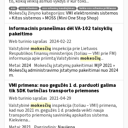
to, kokią veiklą asmuo vykdys ir kur toks...
oss
oss schemos
oss schemų naudojimas
kokia oss schema priklauso
Mokesčių žinyno kategorijos:
VMI elektroninės sistemos
» Kitos sistemos » MOSS (Mini One Stop Shop)
Informacinis pranešimas dėl VA-102 taisyklių
pakeitimo
Web turinio sąrašas
2024-02-22
Valstybinė
mokesčių
inspekcija prie Lietuvos
Respublikos finansų ministerijos (toliau ― VMI prie FM)
informuoja apie priimtą Valstybinės
mokesčių
...
Metai:
2024
Mokesčių įstatymų pakeitimai:
MĮP 2021 »
Mokesčių administravimo įstatymo pakeitimai nuo 2024
m.
VMI primena: nuo gegužės 1 d. parduoti galima
tik SDK turinčias transporto priemones
Web turinio sąrašas
2021-04-29
Valstybinė
mokesčių
inspekcija (toliau – VMI) primena,
kad nuo 2021 m. gegužės 1 d. pradeda veikti nauja
transporto priemonių savininkų apskaitos sistema.
Kiekviena...
Metai:
2021
Pagrindinis:
Naujiena