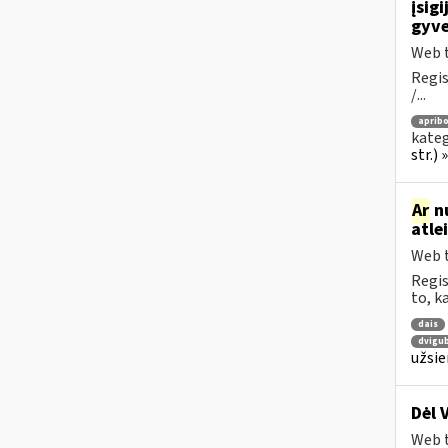
įsig
gyve
Web t
Regis
/...
apribo
kateg
str.)
Ar
nu
atle
Web t
Regis
to, k
dais
dvigu
užsie
Dėl 
Web t