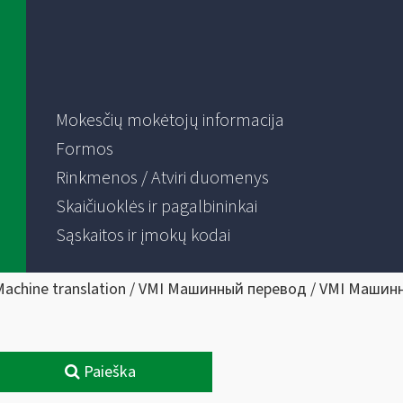
Mokesčių mokėtojų informacija
Formos
Rinkmenos / Atviri duomenys
Skaičiuoklės ir pagalbininkai
Sąskaitos ir įmokų kodai
Machine translation / VMI Машинный перевод / VMI Машин
Paieška