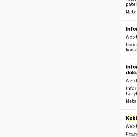
patei
Metai
Info
Web t
Duome
kodas
Info
doku
Web t
Infor
taisyk
Metai
Kok
Web t
Regis