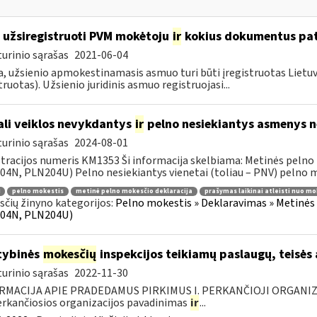
 užsiregistruoti PVM mokėtoju
ir
kokius dokumentus pat
urinio sąrašas
2021-06-04
, užsienio apmokestinamasis asmuo turi būti įregistruotas Lietuv
truotas). Užsienio juridinis asmuo registruojasi...
li veiklos nevykdantys
ir
pelno nesiekiantys asmenys ne
urinio sąrašas
2024-08-01
tracijos numeris KM1353 Ši informacija skelbiama: Metinės pelno
4N, PLN204U) Pelno nesiekiantys vienetai (toliau – PNV) pelno mo
pelno mokestis
metinė pelno mokesčio deklaracija
prašymas laikinai atleisti nuo mo
čių žinyno kategorijos:
Pelno mokestis » Deklaravimas » Metinės
04N, PLN204U)
tybinės
mokesčių
inspekcijos teikiamų paslaugų, teisės
urinio sąrašas
2022-11-30
RMACIJA APIE PRADEDAMUS PIRKIMUS I. PERKANČIOJI ORGANIZ
Perkančiosios organizacijos pavadinimas
ir
...