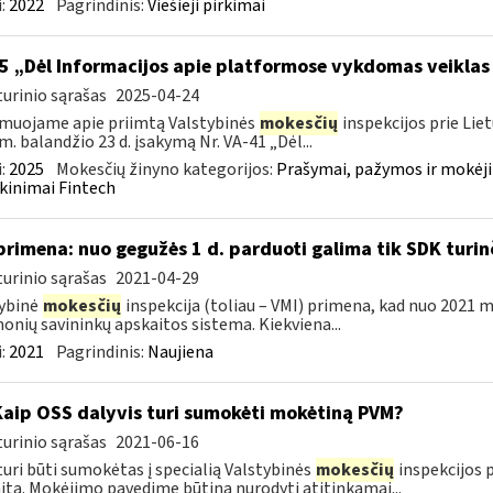
:
2022
Pagrindinis:
Viešieji pirkimai
5 „Dėl Informacijos apie platformose vykdomas veiklas
urinio sąrašas
2025-04-24
muojame apie priimtą Valstybinės
mokesčių
inspekcijos prie Lie
m. balandžio 23 d. įsakymą Nr. VA-41 „Dėl...
:
2025
Mokesčių žinyno kategorijos:
Prašymai, pažymos ir mokėj
kinimai Fintech
primena: nuo gegužės 1 d. parduoti galima tik SDK turi
urinio sąrašas
2021-04-29
ybinė
mokesčių
inspekcija (toliau – VMI) primena, kad nuo 2021 m
onių savininkų apskaitos sistema. Kiekviena...
:
2021
Pagrindinis:
Naujiena
Kaip OSS dalyvis turi sumokėti mokėtiną PVM?
urinio sąrašas
2021-06-16
uri būti sumokėtas į specialią Valstybinės
mokesčių
inspekcijos p
itą. Mokėjimo pavedime būtina nurodyti atitinkamai...