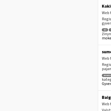
Koki
Web t
Regis
gyven
a1
žinyn
mokes
sumo
Web t
Regis
pajama
avans
kateg
Gyven
Baig
Web t
Valst