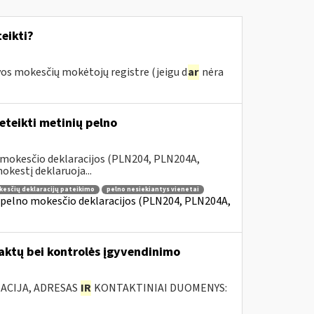
eikti?
os mokesčių mokėtojų registre (jeigu d
ar
nėra
teikti metinių pelno
 mokesčio deklaracijos (PLN204, PLN204A,
kestį deklaruoja...
kesčių deklaracijų pateikimo
pelno nesiekiantys vienetai
 pelno mokesčio deklaracijos (PLN204, PLN204A,
 aktų bei kontrolės įgyvendinimo
ACIJA, ADRESAS
IR
KONTAKTINIAI DUOMENYS: