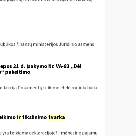
publikos finansų ministerijos Juridinio asmens
iepos 21 d. įsakymo Nr. VA-83 „Dėl
o“ pakeitimo
redakcija Dokumentų teikimo elektroniniu būdu
teikimo
ir
tikslinimo
tvarka
yra teikiama deklaracijoje? Į mėnesinę pajamų