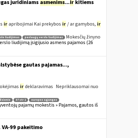
augas juridiniams
asmenims
...
ir
kitiems
os
ir
apribojimai Kai prekybos
ir
/ ar gamybos,
ir
Mokesčių žinyno
lo liudijimas
paslaugų verslo liudijimas
erslo liudijimą įsigijusio asmens pajamos (26
alstybėse gautas pajamas...,
mokėjimas
ir
deklaravimas Nepriklausomai nuo
žsienio
37 str 1
europos sąjungos
yventojų pajamų mokestis » Pajamos, gautos iš
. VA-99 pakeitimo