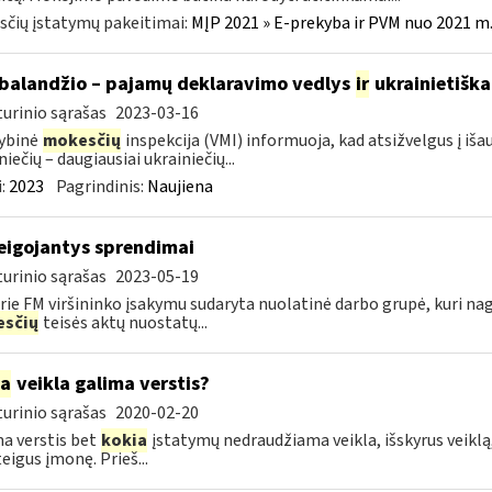
čių įstatymų pakeitimai:
MĮP 2021 » E-prekyba ir PVM nuo 2021 m. 
balandžio – pajamų deklaravimo vedlys
ir
ukrainietiška
urinio sąrašas
2023-03-16
ybinė
mokesčių
inspekcija (VMI) informuoja, kad atsižvelgus į iš
niečių – daugiausiai ukrainiečių...
:
2023
Pagrindinis:
Naujiena
eigojantys sprendimai
urinio sąrašas
2023-05-19
rie FM viršininko įsakymu sudaryta nuolatinė darbo grupė, kuri na
sčių
teisės aktų nuostatų...
ia
veikla galima verstis?
urinio sąrašas
2020-02-20
a verstis bet
kokia
įstatymų nedraudžiama veikla, išskyrus veiklą,
eigus įmonę. Prieš...