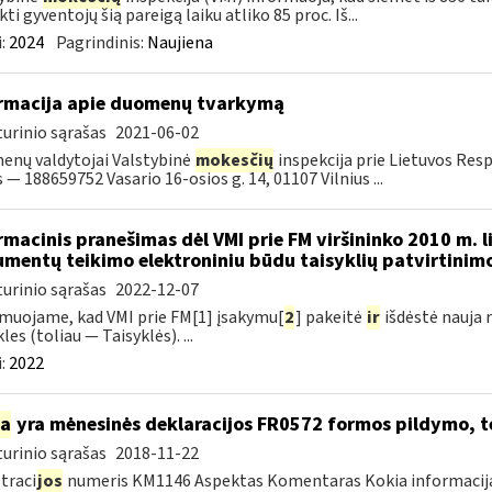
kti gyventojų šią pareigą laiku atliko 85 proc. Iš...
:
2024
Pagrindinis:
Naujiena
rmacija apie duomenų tvarkymą
urinio sąrašas
2021-06-02
nų valdytojai Valstybinė
mokesčių
inspekcija prie Lietuvos Res
 — 188659752 Vasario 16-osios g. 14, 01107 Vilnius ...
rmacinis pranešimas dėl VMI prie FM viršininko 2010 m. l
mentų teikimo elektroniniu būdu taisyklių patvirtinim
urinio sąrašas
2022-12-07
muojame, kad VMI prie FM[1] įsakymu[
2
] pakeitė
ir
išdėstė nauja 
les (toliau — Taisyklės). ...
:
2022
ia
yra mėnesinės deklaracijos FR0572 formos pildymo, 
urinio sąrašas
2018-11-22
traci
jos
numeris KM1146 Aspektas Komentaras Kokia informacija 