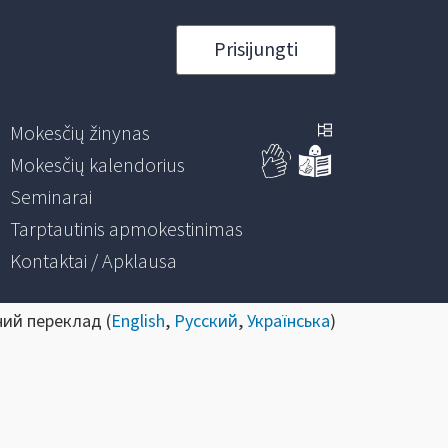
Prisijungti
Mokesčių žinynas
Mokesčių kalendorius
Seminarai
Tarptautinis apmokestinimas
Kontaktai / Apklausa
ний переклад (
English
,
Русский
,
Українська
)