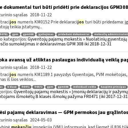
e dokumentai turi būti pridėti prie deklaracijos GPM30
urinio sąrašas
2018-11-22
traci
jos
numeris KM0152 Prie deklaraci
jos
turi būti pridedama: įg
toją teikia įstatymų...
fr0781
gpm
gpm308
įgaliojimas
pridedami dokumentai
mokesčių administratori
o kategorijos:
Gyventojų pajamų mokestis » Nuolatinių gyventojų 
čio sumokėjimas ir deklaravimas GPM 308 iki 2018-12-31
ka avansą už atliktas paslaugas individualią veiklą 
urinio sąrašas
2018-11-22
traci
jos
numeris KM1189 1 pavyzdys Gyventojas, PVM mokėtojas, v
s iš šios veiklos...
as
b klasė
fr0471
fr0572
gpm
gpm308
individuali veikla
kaupimo principas
orijos:
Gyventojų pajamų mokestis » Įmonių deklaracijų ir pažymų 
tojams išmokėtų B klasės išmokų pažyma FR0471 (iki 2017-12-31
ėsi pajamų deklaravimas — GPM permokos jau grąžintos 
urinio sąrašas
2024-05-03
ybinė
mokesčių
inspekcija (VMI) informuoja, kad šiemet iš 836 tū