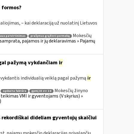
8 formos?
aliojimas, – kai deklaraciją už nuolatinį Lietuvos
Mokesčių
aus patvirtinimas
prašymas grąžinti permoką
samprata, pajamos ir jų deklaravimas » Pajamų
pagal pažymą vykdančiam
ir
ykdantis individualią veiklą pagal pažymą
ir
Mokesčių žinyno
sąskaita faktūra
gpmį 33 str 2 d
teikimas VMI ir gyventojams (V skyrius) »
)
rekordiškai dideliam gyventojų skaičiui
kst. pajamų mokesčio deklaracijas privalančių