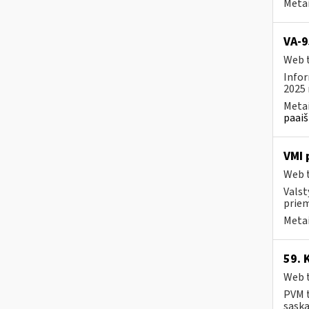
Metai
VA-9
Web t
Infor
2025 
Metai
paaiš
VMI 
Web t
Valst
priem
Metai
59. 
Web t
PVM t
sąska