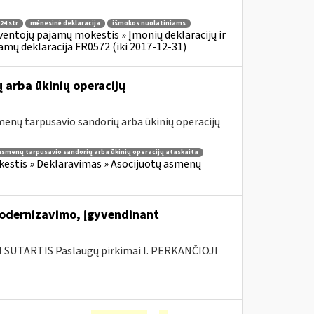
24 str
mėnesinė deklaracija
išmokos nuolatiniams
ventojų pajamų mokestis » Įmonių deklaracijų ir
amų deklaracija FR0572 (iki 2017-12-31)
 arba ūkinių operacijų
enų tarpusavio sandorių arba ūkinių operacijų
asmenų tarpusavio sandorių arba ūkinių operacijų ataskaita
estis » Deklaravimas » Asocijuotų asmenų
modernizavimo, įgyvendinant
SUTARTIS Paslaugų pirkimai I. PERKANČIOJI