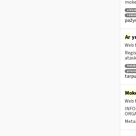
mokes
a klas
teikim
pažym
Ar
yr
Web t
Regis
atask
fr0528
prievo
tarpu
Moke
Web t
INFO
ORGA
Metai