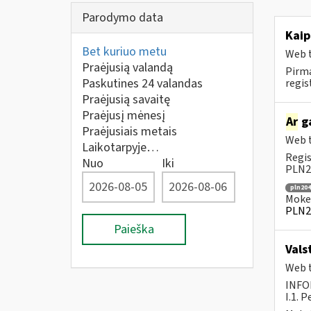
Parodymo data
Kaip
Bet kuriuo metu
Web t
Praėjusią valandą
Pirma
Paskutines 24 valandas
regis
Praėjusią savaitę
Praėjusį mėnesį
Ar
ga
Praėjusiais metais
Web t
Laikotarpyje…
Regis
Nuo
Iki
PLN20
pln204
Mokes
PLN2
Paieška
Vals
Web t
INFO
I.1. 