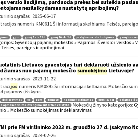
ijęs verslo liudijimą, parduoda prekes bei suteikia pasl
ntojams nesilaikydamas nustatytų apribojimų?
urinio sąrašas
2025-06-17
tracijos numeris KM0611 Ši informacija skelbiama: Teisės, pareig
jimai
gpm
gpmį 2 str 22 d
gpmį 10 str 2 d
prekybos verslo liudijimas
gamybos vers
orijos:
Gyventojų pajamų mokestis » Pajamos iš verslo/ veiklos » V
 » Teisės, pareigos ir apribojimai
olatinis Lietuvos gyventojas turi deklaruoti užsienio v
idžiamas nuo pajamų mokesčio
sumokėjimo
Lietuvoje?
urinio sąrašas
2023-11-22
traci
jos
numeris KM0892 Ši informacija skelbiama: Mokesčio su
ad pajamos (išskyrus...
deklaravimas
es
gpm
gpm308
neapmokestinamos
gpmį 27 str
pajamos iš u
Mokesčių žinyno kategorijos:
G
bo apmokestinimo išvengimo sutarties valstybė
nio » Mokesčio sumokėjimas ir deklaravimas
VMI prie FM viršininko 2023 m. gruodžio 27 d. įsakymo Nr
urinio sąrašas
2024-02-26