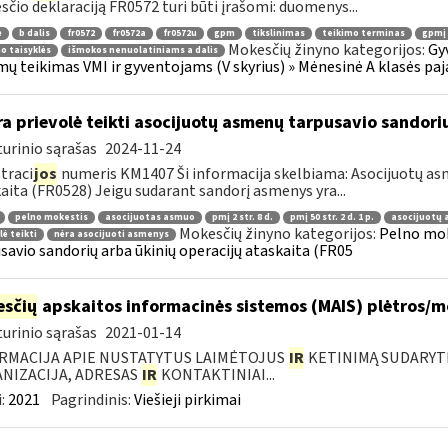
čio deklaraciją FR0572 turi būti įrašomi: duomenys...
ė
b dalis
fr0572
fr0572a
fr0572u
gpm
tikslinimas
teikimo terminas
gpmį 
Mokesčių žinyno kategorijos:
Gy
o taisyklės
išmokos nenuolatiniams a dalis
ų teikimas VMI ir gyventojams (V skyrius) » Mėnesinė A klasės paj
a prievolė teikti asocijuotų asmenų tarpusavio sandorių
urinio sąrašas
2024-11-24
traci
jos
numeris KM1407 Ši informacija skelbiama: Asocijuotų asm
aita (FR0528) Jeigu sudarant sandorį asmenys yra...
pelno mokestis
asocijuotas asmuo
pmį 2 str. 8 d.
pmį 50 str. 2 d. 1 p.
asocijuotų 
Mokesčių žinyno kategorijos:
Pelno mok
lė teikti
nėra asocijuoti asmenys
savio sandorių arba ūkinių operacijų ataskaita (FR05
sčių
apskaitos informacinės sistemos (MAIS) plėtros/
urinio sąrašas
2021-01-14
RMACIJA APIE NUSTATYTUS LAIMĖTOJUS
IR
KETINIMĄ SUDARYTI 
NIZACIJA, ADRESAS
IR
KONTAKTINIAI...
:
2021
Pagrindinis:
Viešieji pirkimai