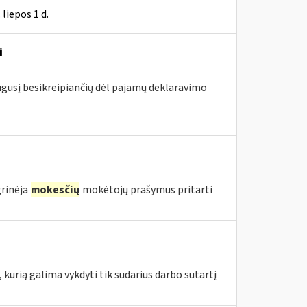
liepos 1 d.
i
augusį besikreipiančių dėl pajamų deklaravimo
grinėja
mokesčių
mokėtojų prašymus pritarti
 kurią galima vykdyti tik sudarius darbo sutartį