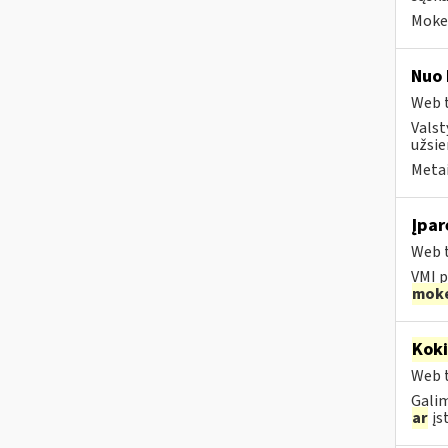
Mokes
Nuo 
Web t
Valst
užsie
Metai
Įpar
Web t
VMI p
moke
Kok
Web t
Galim
ar
įst