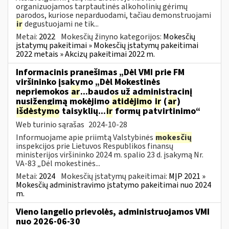
organizuojamos tarptautinės alkoholinių gėrimų
parodos, kuriose neparduodami, tačiau demonstruojami
ir
degustuojami ne tik...
Metai:
2022
Mokesčių žinyno kategorijos:
Mokesčių
įstatymų pakeitimai » Mokesčių įstatymų pakeitimai
2022 metais » Akcizų pakeitimai 2022 m.
Informacinis pranešimas „Dėl VMI prie FM
viršininko įsakymo „Dėl Mokestinės
nepriemokos
ar
...baudos už administracinį
nusižengimą mokėjimo
atidėjimo
ir
(
ar
)
išdėstymo
taisyklių...
ir
formų patvirtinimo“
Web turinio sąrašas
2024-10-28
Informuojame apie priimtą Valstybinės
mokesčių
inspekcijos prie Lietuvos Respublikos finansų
ministerijos viršininko 2024 m. spalio 23 d. įsakymą Nr.
VA-83 „Dėl mokestinės...
Metai:
2024
Mokesčių įstatymų pakeitimai:
MĮP 2021 »
Mokesčių administravimo įstatymo pakeitimai nuo 2024
m.
Vieno langelio prievolės, administruojamos VMI
nuo 2026-06-30