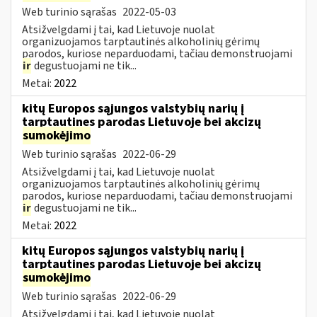
Web turinio sąrašas
2022-05-03
Atsižvelgdami į tai, kad Lietuvoje nuolat
organizuojamos tarptautinės alkoholinių gėrimų
parodos, kuriose neparduodami, tačiau demonstruojami
ir
degustuojami ne tik...
Metai:
2022
kitų Europos sąjungos valstybių narių į
tarptautines parodas Lietuvoje bei akcizų
sumokėjimo
Web turinio sąrašas
2022-06-29
Atsižvelgdami į tai, kad Lietuvoje nuolat
organizuojamos tarptautinės alkoholinių gėrimų
parodos, kuriose neparduodami, tačiau demonstruojami
ir
degustuojami ne tik...
Metai:
2022
kitų Europos sąjungos valstybių narių į
tarptautines parodas Lietuvoje bei akcizų
sumokėjimo
Web turinio sąrašas
2022-06-29
Atsižvelgdami į tai, kad Lietuvoje nuolat