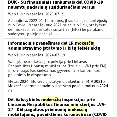
DUK - Su finansiniais sunkumais dėl COVID-19
nulemtų padarinių susiduriančiam verslui
Web turinio sąrašas
2020-07-21
Atnaujinta: 2022-01-19 Įmonės, įtrauktos į nukentėjusių
nuo Covid-19 sąrašą (nuo 2021 m. sausio 1 d.), prašymus
dėl mokestinės paskolos sutarties (MPS) be palūkanų
sudarymui galėjo pateikti iki...
Informacinis pranešimas dėl LR
mokesčių
administravimo įstatymo
ir
kitų teisės aktų
Web turinio sąrašas
2024-07-19
Valstybinė mokesčių inspekcija prie Lietuvos
Respublikos finansų ministerijos (toliau — VMI prie FM)
informuoja, kad siekdamas įgyvendinti Ekonomikos
gaivinimo
ir
atsparumo...
Metai:
2024
Mokesčių įstatymų pakeitimai:
MĮP 2021 »
Mokesčių administravimo įstatymo pakeitimai nuo 2024
m.
Dėl Valstybinės
mokesčių
inspekcijos prie
Lietuvos Respublikos finansų ministerijos...VA-
27 „Dėl pagalbos priemonių
mokesčių
mokėtojams, paveiktiems koronaviruso (COVID