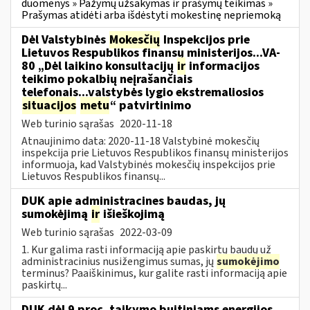
duomenys » Pažymų užsakymas ir prašymų teikimas »
Prašymas atidėti arba išdėstyti mokestinę nepriemoką
Dėl Valstybinės
Mokesčių
Inspekcijos prie
Lietuvos Respublikos finansų ministerijos...VA-
80 „Dėl laikino konsultacijų
ir
informacijos
teikimo pokalbių neįrašančiais
telefonais...valstybės lygio ekstremaliosios
situacijos
metu
“ patvirtinimo
Web turinio sąrašas
2020-11-18
Atnaujinimo data: 2020-11-18 Valstybinė mokesčių
inspekcija prie Lietuvos Respublikos finansų ministerijos
informuoja, kad Valstybinės mokesčių inspekcijos prie
Lietuvos Respublikos finansų...
DUK apie administracines baudas, jų
sumokėjimą
ir
išieškojimą
Web turinio sąrašas
2022-03-09
1. Kur galima rasti informaciją apie paskirtų baudų už
administracinius nusižengimus sumas, jų
sumokėjimo
terminus? Paaiškinimus, kur galite rasti informaciją apie
paskirtų...
DUK dėl 9 proc. taikymo buitiniams energijos