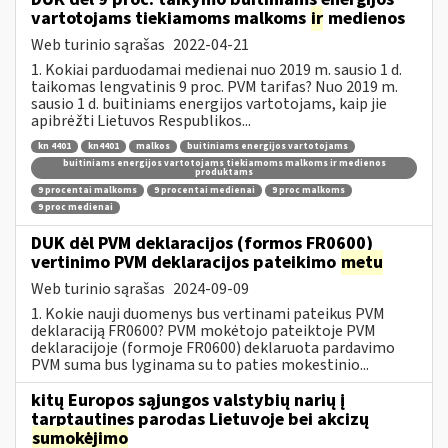
vartotojams tiekiamoms malkoms
ir
medienos
Web turinio sąrašas
2022-04-21
1. Kokiai parduodamai medienai nuo 2019 m. sausio 1 d.
taikomas lengvatinis 9 proc. PVM tarifas? Nuo 2019 m.
sausio 1 d. buitiniams energijos vartotojams, kaip jie
apibrėžti Lietuvos Respublikos...
kn 4401
kn4401
malkos
buitiniams energijos vartotojams
buitiniams energijos vartotojams tiekiamoms malkoms ir medienos
produktams
9 procentai malkoms
9 procentai medienai
9 proc malkoms
9 proc medienai
DUK dėl PVM deklaracijos (formos FR0600)
vertinimo PVM deklaracijos pateikimo
metu
Web turinio sąrašas
2024-09-09
1. Kokie nauji duomenys bus vertinami pateikus PVM
deklaraciją FR0600? PVM mokėtojo pateiktoje PVM
deklaracijoje (formoje FR0600) deklaruota pardavimo
PVM suma bus lyginama su to paties mokestinio...
kitų Europos sąjungos valstybių narių į
tarptautines parodas Lietuvoje bei akcizų
sumokėjimo