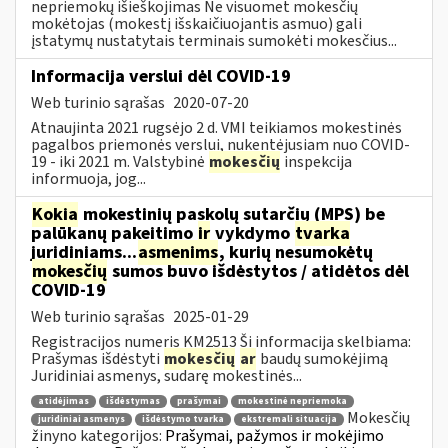
nepriemokų išieškojimas Ne visuomet mokesčių
mokėtojas (mokestį išskaičiuojantis asmuo) gali
įstatymų nustatytais terminais sumokėti mokesčius...
Informacija verslui dėl COVID-19
Web turinio sąrašas
2020-07-20
Atnaujinta 2021 rugsėjo 2 d. VMI teikiamos mokestinės
pagalbos priemonės verslui, nukentėjusiam nuo COVID-
19 - iki 2021 m. Valstybinė
mokesčių
inspekcija
informuoja, jog...
Kokia
mokestinių paskolų sutarčių (MPS) be
palūkanų pakeitimo
ir
vykdymo
tvarka
juridiniams...
asmenims
, kurių nesumokėtų
mokesčių
sumos buvo išdėstytos / atidėtos dėl
COVID-19
Web turinio sąrašas
2025-01-29
Registracijos numeris KM2513 Ši informacija skelbiama:
Prašymas išdėstyti
mokesčių
ar
baudų sumokėjimą
Juridiniai asmenys, sudarę mokestinės...
atidėjimas
išdėstymas
prašymai
mokestinė nepriemoka
Mokesčių
juridiniai asmenys
išdėstymo tvarka
ekstremali situacija
žinyno kategorijos:
Prašymai, pažymos ir mokėjimo