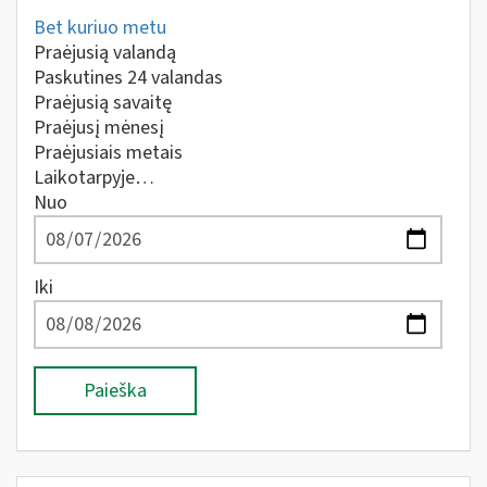
Bet kuriuo metu
Praėjusią valandą
Paskutines 24 valandas
Praėjusią savaitę
Praėjusį mėnesį
Praėjusiais metais
Laikotarpyje…
Nuo
Iki
Paieška