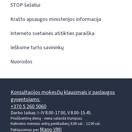
STOP šešėliui
Krašto apsaugos ministerijos informacija
Interneto svetainės atitikties paraiška
Ieškome turto savininkų
Nuorodos
Konsultacijos mokesčių klausimais ir paslaugos
gyventojams:
+370 5 260 5060
Darbo laikas: I-IV 8.00-17.00, V 8.00-15.45.
Prieššventinę dieną - viena valanda trumpiau.
Kiekvieno mėnesio antrą penktadienį 8.00 val. - 12.00 val.
Mano VMI
Paklausimas per