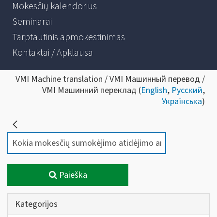
Mokesčių kalendorius
Seminarai
Tarptautinis apmokestinimas
Kontaktai / Apklausa
VMI Machine translation / VMI Машинный перевод /
VMI Машинний переклад (
English
,
Русский
,
Українська
)
Paieška
Kategorijos