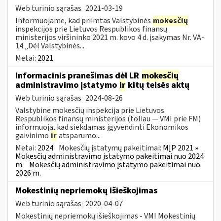
Web turinio sąrašas
2021-03-19
Informuojame, kad priimtas Valstybinės
mokesčių
inspekcijos prie Lietuvos Respublikos finansų
ministerijos viršininko 2021 m. kovo 4 d. įsakymas Nr. VA-
14 „Dėl Valstybinės...
Metai:
2021
Informacinis pranešimas dėl LR
mokesčių
administravimo įstatymo
ir
kitų teisės aktų
Web turinio sąrašas
2024-08-26
Valstybinė mokesčių inspekcija prie Lietuvos
Respublikos finansų ministerijos (toliau — VMI prie FM)
informuoja, kad siekdamas įgyvendinti Ekonomikos
gaivinimo
ir
atsparumo...
Metai:
2024
Mokesčių įstatymų pakeitimai:
MĮP 2021 »
Mokesčių administravimo įstatymo pakeitimai nuo 2024
m.
Mokesčių administravimo įstatymo pakeitimai nuo
2026 m.
Mokestinių nepriemokų išieškojimas
Web turinio sąrašas
2020-04-07
Mokestinių nepriemokų išieškojimas - VMI Mokestinių