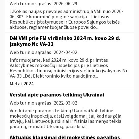
Web turinio sąrašas
2026-06-29
1.Kokias naujas prievoles administruoja VMI nuo 2026-
06-30? -Ekonominė piniginė sankcija – Lietuvos
Respublikos įstatymuose ir Europos Sąjungos teisės
aktuose, reglamentuojančiuose poveikio...
Dėl VMI prie FM viršininko 2024 m. kovo 29 d.
įsakymo Nr. VA-33
Web turinio sąrašas
2024-04-02
Informuojame, kad 2024 m. kovo 29 d. priimtas
Valstybinės mokesčių inspekcijos prie Lietuvos
Respublikos finansų ministerijos viršininko įsakymas Nr.
VA-33 „Dėl Elektroninio kvito naudojimo...
Metai:
2024
Verslui apie paramos teikimą Ukrainai
Web turinio sąrašas
2022-03-02
Verslui apie paramos teikimą Ukrainai Valstybinė
mokesčių inspekcija, atsižvelgdama į tai, kad daugėja
atvejų, kai Lietuvos juridiniai ir fiziniai asmenys teikia
paramą, remiant Ukrainą, paaiškina...
Aktualūs klausimai dėl mokestinės pagalbos