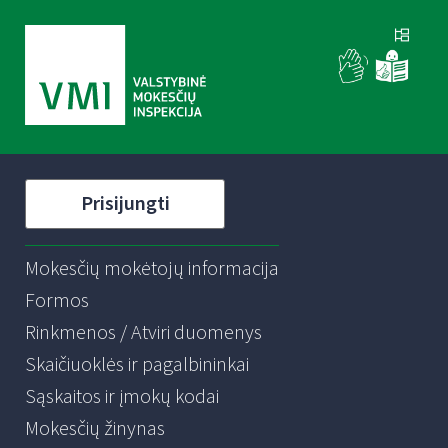
Prisijungti
Mokesčių mokėtojų informacija
Formos
Rinkmenos / Atviri duomenys
Skaičiuoklės ir pagalbininkai
Sąskaitos ir įmokų kodai
Mokesčių žinynas