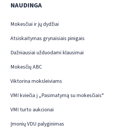
NAUDINGA
Mokesčiai ir jų dydžiai
Atsiskaitymas grynaisiais pinigais
Dažniausiai užduodami klausimai
Mokesčių ABC
Viktorina moksleiviams
VMI kviečia į „Pasimatymą su mokesčiais“
VMI turto aukcionai
Įmonių VDU palyginimas