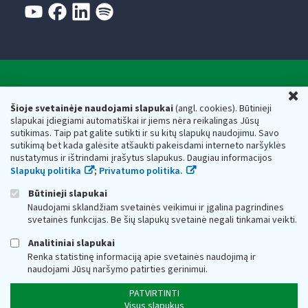
Valstybinė mokesčių inspekcija prie Lietuvos
U
Respublikos finansų ministerijos
Šioje svetainėje naudojami slapukai
(angl. cookies). Būtinieji
slapukai įdiegiami automatiškai ir jiems nėra reikalingas Jūsų
Biudžetinė įstaiga. Juridinio asmens kodas — 188659752,
sutikimas. Taip pat galite sutikti ir su kitų slapukų naudojimu. Savo
adresas: Vasario 16-osios g. 14, 01107 Vilnius, Lietuva, el.paštas:
sutikimą bet kada galėsite atšaukti pakeisdami interneto naršyklės
vmi@vmi.lt
, E. pristatymo dėžutės adresas 188659752
nustatymus ir ištrindami įrašytus slapukus. Daugiau informacijos
Duomenys apie Valstybinę mokesčių inspekciją prie Lietuvos
Slapukų politika
;
Privatumo politika.
Respublikos finansų ministerijos kaupiami ir saugomi Juridinių
asmenų registre
Būtinieji slapukai
Naudojami sklandžiam svetainės veikimui ir įgalina pagrindines
svetainės funkcijas. Be šių slapukų svetainė negali tinkamai veikti.
Analitiniai slapukai
Renka statistinę informaciją apie svetainės naudojimą ir
naudojami Jūsų naršymo patirties gerinimui.
PATVIRTINTI
Visus slapukus