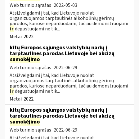
Web turinio sąrašas
2022-05-03
Atsižvelgdami į tai, kad Lietuvoje nuolat
organizuojamos tarptautinės alkoholinių gėrimų
parodos, kuriose neparduodami, tačiau demonstruojami
ir
degustuojami ne tik...
Metai:
2022
kitų Europos sąjungos valstybių narių į
tarptautines parodas Lietuvoje bei akcizų
sumokėjimo
Web turinio sąrašas
2022-06-29
Atsižvelgdami į tai, kad Lietuvoje nuolat
organizuojamos tarptautinės alkoholinių gėrimų
parodos, kuriose neparduodami, tačiau demonstruojami
ir
degustuojami ne tik...
Metai:
2022
kitų Europos sąjungos valstybių narių į
tarptautines parodas Lietuvoje bei akcizų
sumokėjimo
Web turinio sąrašas
2022-06-29
Atsižvelgdami į tai, kad Lietuvoje nuolat