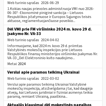
Web turinio sąrašas
2026-06-29
1.Kokias naujas prievoles administruoja VMI nuo 2026-
06-30? -Ekonominė piniginė sankcija – Lietuvos
Respublikos įstatymuose ir Europos Sąjungos teisės
aktuose, reglamentuojančiuose poveikio...
Dėl VMI prie FM viršininko 2024 m. kovo 29 d.
įsakymo Nr. VA-33
Web turinio sąrašas
2024-04-02
Informuojame, kad 2024 m. kovo 29 d. priimtas
Valstybinės mokesčių inspekcijos prie Lietuvos
Respublikos finansų ministerijos viršininko įsakymas Nr.
VA-33 „Dėl Elektroninio kvito naudojimo...
Metai:
2024
Verslui apie paramos teikimą Ukrainai
Web turinio sąrašas
2022-03-02
Verslui apie paramos teikimą Ukrainai Valstybinė
mokesčių inspekcija, atsižvelgdama į tai, kad daugėja
atvejų, kai Lietuvos juridiniai ir fiziniai asmenys teikia
paramą, remiant Ukrainą, paaiškina...
Aktualūs klausimai dėl mokestinės pagalbos