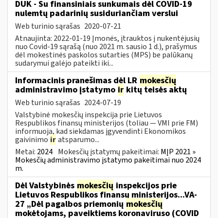
DUK - Su finansiniais sunkumais dėl COVID-19
nulemtų padarinių susiduriančiam verslui
Web turinio sąrašas
2020-07-21
Atnaujinta: 2022-01-19 Įmonės, įtrauktos į nukentėjusių
nuo Covid-19 sąrašą (nuo 2021 m. sausio 1 d.), prašymus
dėl mokestinės paskolos sutarties (MPS) be palūkanų
sudarymui galėjo pateikti iki...
Informacinis pranešimas dėl LR
mokesčių
administravimo įstatymo
ir
kitų teisės aktų
Web turinio sąrašas
2024-07-19
Valstybinė mokesčių inspekcija prie Lietuvos
Respublikos finansų ministerijos (toliau — VMI prie FM)
informuoja, kad siekdamas įgyvendinti Ekonomikos
gaivinimo
ir
atsparumo...
Metai:
2024
Mokesčių įstatymų pakeitimai:
MĮP 2021 »
Mokesčių administravimo įstatymo pakeitimai nuo 2024
m.
Dėl Valstybinės
mokesčių
inspekcijos prie
Lietuvos Respublikos finansų ministerijos...VA-
27 „Dėl pagalbos priemonių
mokesčių
mokėtojams, paveiktiems koronaviruso (COVID