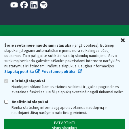
Valstybinė mokesčių inspekcija prie Lietuvos
U
Respublikos finansų ministerijos
Šioje svetainėje naudojami slapukai
(angl. cookies). Būtinieji
slapukai įdiegiami automatiškai ir jiems nėra reikalingas Jūsų
Biudžetinė įstaiga. Juridinio asmens kodas — 188659752,
sutikimas. Taip pat galite sutikti ir su kitų slapukų naudojimu. Savo
adresas: Vasario 16-osios g. 14, 01107 Vilnius, Lietuva, el.paštas:
sutikimą bet kada galėsite atšaukti pakeisdami interneto naršyklės
vmi@vmi.lt
, E. pristatymo dėžutės adresas 188659752
nustatymus ir ištrindami įrašytus slapukus. Daugiau informacijos
Duomenys apie Valstybinę mokesčių inspekciją prie Lietuvos
Slapukų politika
;
Privatumo politika.
Respublikos finansų ministerijos kaupiami ir saugomi Juridinių
asmenų registre
Būtinieji slapukai
Naudojami sklandžiam svetainės veikimui ir įgalina pagrindines
svetainės funkcijas. Be šių slapukų svetainė negali tinkamai veikti.
Analitiniai slapukai
Renka statistinę informaciją apie svetainės naudojimą ir
naudojami Jūsų naršymo patirties gerinimui.
PATVIRTINTI
Visus slapukus