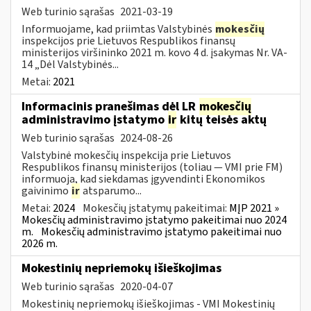
Web turinio sąrašas
2021-03-19
Informuojame, kad priimtas Valstybinės
mokesčių
inspekcijos prie Lietuvos Respublikos finansų
ministerijos viršininko 2021 m. kovo 4 d. įsakymas Nr. VA-
14 „Dėl Valstybinės...
Metai:
2021
Informacinis pranešimas dėl LR
mokesčių
administravimo įstatymo
ir
kitų teisės aktų
Web turinio sąrašas
2024-08-26
Valstybinė mokesčių inspekcija prie Lietuvos
Respublikos finansų ministerijos (toliau — VMI prie FM)
informuoja, kad siekdamas įgyvendinti Ekonomikos
gaivinimo
ir
atsparumo...
Metai:
2024
Mokesčių įstatymų pakeitimai:
MĮP 2021 »
Mokesčių administravimo įstatymo pakeitimai nuo 2024
m.
Mokesčių administravimo įstatymo pakeitimai nuo
2026 m.
Mokestinių nepriemokų išieškojimas
Web turinio sąrašas
2020-04-07
Mokestinių nepriemokų išieškojimas - VMI Mokestinių