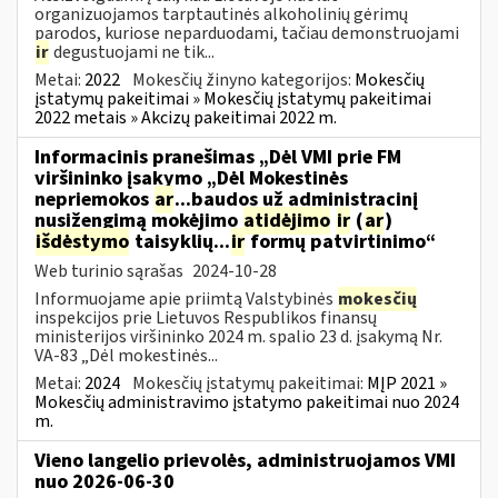
organizuojamos tarptautinės alkoholinių gėrimų
parodos, kuriose neparduodami, tačiau demonstruojami
ir
degustuojami ne tik...
Metai:
2022
Mokesčių žinyno kategorijos:
Mokesčių
įstatymų pakeitimai » Mokesčių įstatymų pakeitimai
2022 metais » Akcizų pakeitimai 2022 m.
Informacinis pranešimas „Dėl VMI prie FM
viršininko įsakymo „Dėl Mokestinės
nepriemokos
ar
...baudos už administracinį
nusižengimą mokėjimo
atidėjimo
ir
(
ar
)
išdėstymo
taisyklių...
ir
formų patvirtinimo“
Web turinio sąrašas
2024-10-28
Informuojame apie priimtą Valstybinės
mokesčių
inspekcijos prie Lietuvos Respublikos finansų
ministerijos viršininko 2024 m. spalio 23 d. įsakymą Nr.
VA-83 „Dėl mokestinės...
Metai:
2024
Mokesčių įstatymų pakeitimai:
MĮP 2021 »
Mokesčių administravimo įstatymo pakeitimai nuo 2024
m.
Vieno langelio prievolės, administruojamos VMI
nuo 2026-06-30