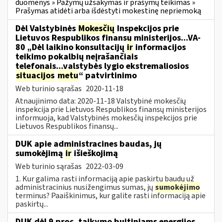
duomenys » Pažymų užsakymas ir prašymų teikimas »
Prašymas atidėti arba išdėstyti mokestinę nepriemoką
Dėl Valstybinės
Mokesčių
Inspekcijos prie
Lietuvos Respublikos finansų ministerijos...VA-
80 „Dėl laikino konsultacijų
ir
informacijos
teikimo pokalbių neįrašančiais
telefonais...valstybės lygio ekstremaliosios
situacijos
metu
“ patvirtinimo
Web turinio sąrašas
2020-11-18
Atnaujinimo data: 2020-11-18 Valstybinė mokesčių
inspekcija prie Lietuvos Respublikos finansų ministerijos
informuoja, kad Valstybinės mokesčių inspekcijos prie
Lietuvos Respublikos finansų...
DUK apie administracines baudas, jų
sumokėjimą
ir
išieškojimą
Web turinio sąrašas
2022-03-09
1. Kur galima rasti informaciją apie paskirtų baudų už
administracinius nusižengimus sumas, jų
sumokėjimo
terminus? Paaiškinimus, kur galite rasti informaciją apie
paskirtų...
DUK dėl 9 proc. taikymo buitiniams energijos