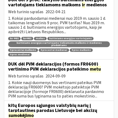
vartotojams tiekiamoms malkoms
ir
medienos
Web turinio sąrašas
2022-04-21
1. Kokiai parduodamai medienai nuo 2019 m. sausio 1 d.
taikomas lengvatinis 9 proc. PVM tarifas? Nuo 2019 m.
sausio 1 d. buitiniams energijos vartotojams, kaip jie
apibrėžti Lietuvos Respublikos...
kn 4401
kn4401
malkos
buitiniams energijos vartotojams
buitiniams energijos vartotojams tiekiamoms malkoms ir medienos
produktams
9 procentai malkoms
9 procentai medienai
9 proc malkoms
9 proc medienai
DUK dėl PVM deklaracijos (formos FR0600)
vertinimo PVM deklaracijos pateikimo
metu
Web turinio sąrašas
2024-09-09
1. Kokie nauji duomenys bus vertinami pateikus PVM
deklaraciją FR0600? PVM mokėtojo pateiktoje PVM
deklaracijoje (formoje FR0600) deklaruota pardavimo
PVM suma bus lyginama su to paties mokestinio...
kitų Europos sąjungos valstybių narių į
tarptautines parodas Lietuvoje bei akcizų
sumokėjimo