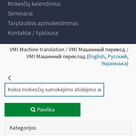
Mokesčių kalendorius
Seminarai
Tarptautinis apmokestinimas
Kontaktai / Apklausa
VMI Machine translation / VMI Машинный перевод /
VMI Машинний переклад (
English
,
Русский
,
Українська
)
Paieška
Kategorijos