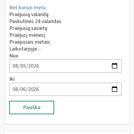
Bet kuriuo metu
Praėjusią valandą
Paskutines 24 valandas
Praėjusią savaitę
Praėjusį mėnesį
Praėjusiais metais
Laikotarpyje…
Nuo
Iki
Paieška