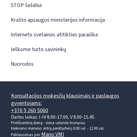
STOP šešėliui
Krašto apsaugos ministerijos informacija
Interneto svetainės atitikties paraiška
Ieškome turto savininkų
Nuorodos
Konsultacijos mokesčių klausimais ir paslaugos
gyventojams:
+370 5 260 5060
Darbo laikas: I-IV 8.00-17.00, V 8.00-15.45.
Prieššventinę dieną - viena valanda trumpiau.
Kiekvieno mėnesio antrą penktadienį 8.00 val. - 12.00 val.
Mano VMI
Paklausimas per