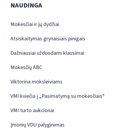
NAUDINGA
Mokesčiai ir jų dydžiai
Atsiskaitymas grynaisiais pinigais
Dažniausiai užduodami klausimai
Mokesčių ABC
Viktorina moksleiviams
VMI kviečia į „Pasimatymą su mokesčiais“
VMI turto aukcionai
Įmonių VDU palyginimas