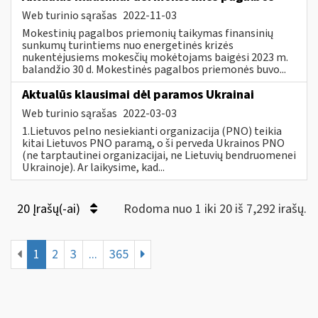
Web turinio sąrašas
2022-11-03
Mokestinių pagalbos priemonių taikymas finansinių
sunkumų turintiems nuo energetinės krizės
nukentėjusiems mokesčių mokėtojams baigėsi 2023 m.
balandžio 30 d. Mokestinės pagalbos priemonės buvo...
Aktualūs klausimai dėl paramos Ukrainai
Web turinio sąrašas
2022-03-03
1.Lietuvos pelno nesiekianti organizacija (PNO) teikia
kitai Lietuvos PNO paramą, o ši perveda Ukrainos PNO
(ne tarptautinei organizacijai, ne Lietuvių bendruomenei
Ukrainoje). Ar laikysime, kad...
20 Įrašų(-ai)
Rodoma nuo 1 iki 20 iš 7,292 irašų.
1
2
3
...
365