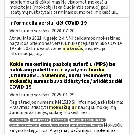
nepriemokų išieškojimas Ne visuomet mokesčių
mokėtojas (mokestį išskaičiuojantis asmuo) gali
įstatymų nustatytais terminais sumokėti mokesčius...
Informacija verslui dėl COVID-19
Web turinio sąrašas
2020-07-20
Atnaujinta 2021 rugsėjo 2 d. VMI teikiamos mokestinės
pagalbos priemonės verslui, nukentėjusiam nuo COVID-
19 - iki 2021 m. Valstybinė
mokesčių
inspekcija
informuoja, jog...
Kokia
mokestinių paskolų sutarčių (MPS) be
palūkanų pakeitimo
ir
vykdymo
tvarka
juridiniams...
asmenims
, kurių nesumokėtų
mokesčių
sumos buvo išdėstytos / atidėtos dėl
COVID-19
Web turinio sąrašas
2025-01-29
Registracijos numeris KM2513 Ši informacija skelbiama:
Prašymas išdėstyti
mokesčių
ar
baudų sumokėjimą
Juridiniai asmenys, sudarę mokestinės...
atidėjimas
išdėstymas
prašymai
mokestinė nepriemoka
Mokesčių
juridiniai asmenys
išdėstymo tvarka
ekstremali situacija
žinyno kategorijos:
Prašymai, pažymos ir mokėjimo