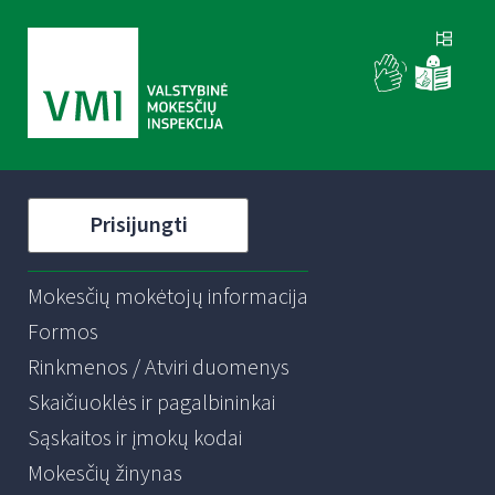
Prisijungti
Mokesčių mokėtojų informacija
Formos
Rinkmenos / Atviri duomenys
Skaičiuoklės ir pagalbininkai
Sąskaitos ir įmokų kodai
Mokesčių žinynas