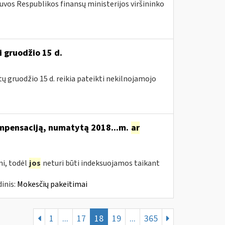
tuvos Respublikos finansų ministerijos viršininko
i gruodžio 15 d.
tų gruodžio 15 d. reikia pateikti nekilnojamojo
ompensaciją, numatytą 2018...m.
ar
i, todėl
jos
neturi būti indeksuojamos taikant
inis:
Mokesčių pakeitimai
1
...
17
18
19
...
365