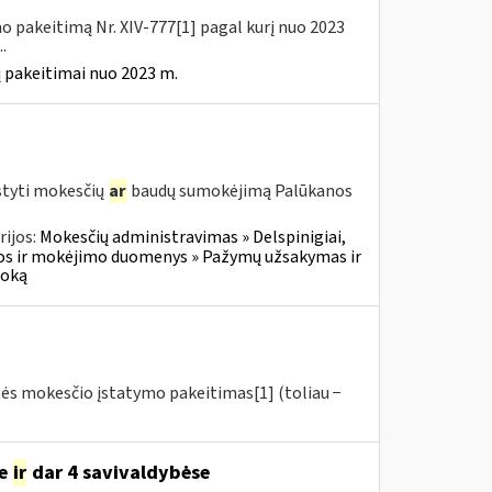
o pakeitimą Nr. XIV-777[1] pagal kurį nuo 2023
.
 pakeitimai nuo 2023 m.
styti mokesčių
ar
baudų sumokėjimą Palūkanos
ijos:
Mokesčių administravimas » Delspinigiai,
s ir mokėjimo duomenys » Pažymų užsakymas ir
moką
tės mokesčio įstatymo pakeitimas[1] (toliau −
se
ir
dar 4 savivaldybėse