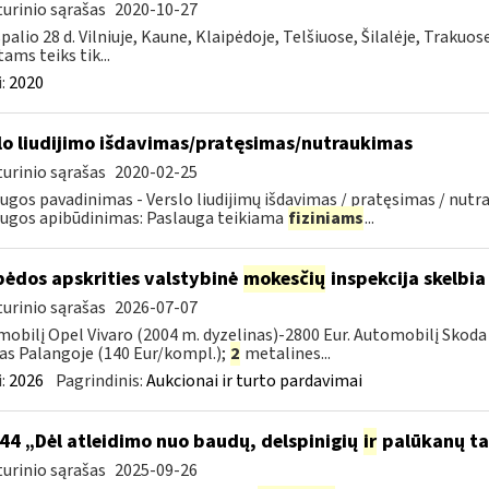
urinio sąrašas
2020-10-27
palio 28 d. Vilniuje, Kaune, Klaipėdoje, Telšiuose, Šilalėje, Trakuos
tams teiks tik...
:
2020
lo liudijimo išdavimas/pratęsimas/nutraukimas
urinio sąrašas
2020-02-25
ugos pavadinimas - Verslo liudijimų išdavimas / pratęsimas / nutra
ugos apibūdinimas: Paslauga teikiama
fiziniams
...
pėdos apskrities valstybinė
mokesčių
inspekcija skelbia
urinio sąrašas
2026-07-07
obilį Opel Vivaro (2004 m. dyzelinas)-2800 Eur. Automobilį Skoda 
as Palangoje (140 Eur/kompl.);
2
metalines...
:
2026
Pagrindinis:
Aukcionai ir turto pardavimai
44 „Dėl atleidimo nuo baudų, delspinigių
ir
palūkanų ta
urinio sąrašas
2025-09-26