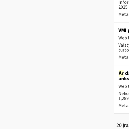
Infor
2025 
Metai
VMI 
Web t
Valst
turto
Metai
Ar
da
anks
Web t
Neko
1,289
Metai
20 Įra