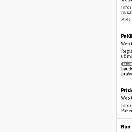
Web t
Infor
m. sa
Metai
Palū
Web t
Regis
už mo
palūk
baudo
prašy
Prid
Web t
Infor
Pakei
Nuo 