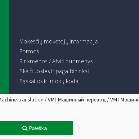
Mokesčių mokėtojų informacija
Formos
Rinkmenos / Atviri duomenys
Skaičiuoklės ir pagalbininkai
Sąskaitos ir įmokų kodai
Machine translation / VMI Машинный перевод / VMI Машин
Paieška