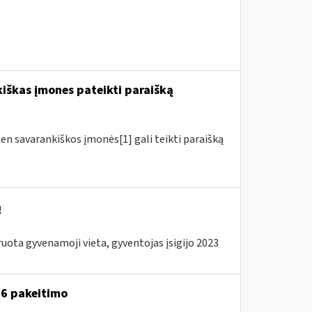
kiškas įmones pateikti paraišką
ien savarankiškos įmonės[1] gali teikti paraišką
ą
ota gyvenamoji vieta, gyventojas įsigijo 2023
A-6 pakeitimo