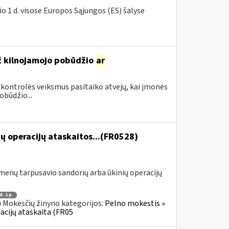
o 1 d. visose Europos Sąjungos (ES) šalyse
ž kilnojamojo pobūdžio
ar
 kontrolės veiksmus pasitaiko atvejų, kai įmonės
būdžio...
ų operacijų ataskaitos...(FR0528)
menų tarpusavio sandorių arba ūkinių operacijų
d. 1 p.
Mokesčių žinyno kategorijos:
Pelno mokestis »
acijų ataskaita (FR05