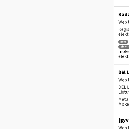
Kad
Web t
Regis
elekt
pvm
elektr
mokes
elekt
Dėl 
Web t
DĖL 
Lietu
Metai
Mokes
Įgyv
Web t