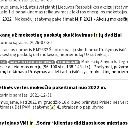
urinio sąrašas
2022-09-06
muojame, kad, atsižvelgiant į Lietuvos Respublikos akcizų įstatym
usio 1 d. panaikinamas reikalavimas elektros energijos mokėtojus..
:
2022
Mokesčių įstatymų pakeitimai:
MĮP 2021 » Akcizų mokesčių
kanų už mokestinę paskolą skaičiavimas
ir
jų dydžiai
urinio sąrašas
2026-07-30
tracijos numeris KM2632 Ši informacija skelbiama: Prašymas išdė
kestinę paskolą dėl mokesčių nepriemokų Už suteiktą...
Mokesčių žinyno kategor
anos
mokestinės paskolos palūkanos
palūkanų dydis
s ir atleidimas nuo jų (96-100 str., 138-143 str.)
Prašymai, pažymo
mų teikimas » Prašymas atidėti arba išdėstyti mokestinę neprie
ėtinės vertės mokesčio pakeitimai nuo 2022 m.
urinio sąrašas
2021-12-31
muojame, kad 2021 m. gruodžio 16 d. buvo priimtas Pridėtinės ver
timas). Dėl PVM įstatymo[
2
] 41 straipsnio papildymo...
rytojaus VMI
ir
„Sodra“ klientus didžiuosiuose miestuo