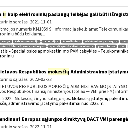
a
ir
kaip elektroninių paslaugų teikėjas gali būti išregist
urinio sąrašas
2021-11-01
tracijos numeris KM1059 Ši informacija skelbiama: Telekomunikaci
roniniu būdu teikiamų...
radijo
telekomunikacijų
televizijos
transliavimo
elektroninės paslaugos
pvmį
oniniu būdu teikiamos paslaugos
speciali apmokestinimo schema
pvm schema
oss
tis » Specialiosios apmokestinimo PVM taisyklės » Telekomunikacijų
roniniu
Lietuvos Respublikos
mokesčių
Administravimo įstatymo
urinio sąrašas
2022-03-23
LIETUVOS RESPUBLIKOS MOKESČIŲ ADMINISTRAVIMO ĮSTATYMO PAK
vos Respublikos finansų ministerijos (toliau — VMI prie FM) informu
:
2022
Mokesčių žinyno kategorijos:
Mokesčių įstatymų pakeitima
čių administravimo įstatymo pakeitimai nuo 2022 m.
endinant Europos sąjungos direktyvą DAC7 VMI parengė 
urinio sąrašas
2022-11-21