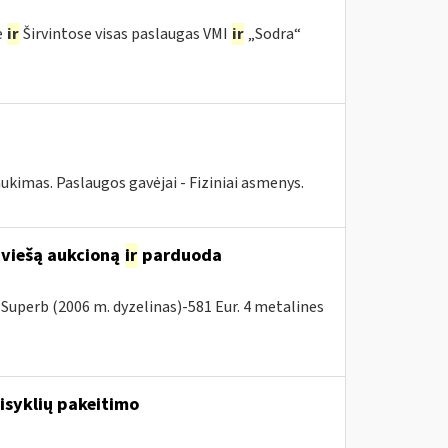
e
ir
Širvintose visas paslaugas VMI
ir
„Sodra“
ukimas. Paslaugos gavėjai - Fiziniai asmenys.
 viešą aukcioną
ir
parduoda
Superb (2006 m. dyzelinas)-581 Eur. 4 metalines
isyklių pakeitimo