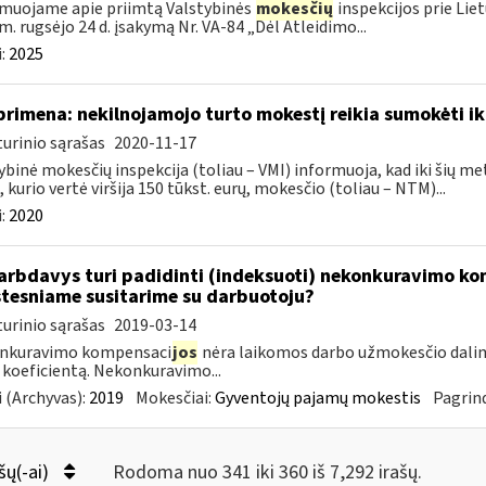
muojame apie priimtą Valstybinės
mokesčių
inspekcijos prie Lie
m. rugsėjo 24 d. įsakymą Nr. VA-84 „Dėl Atleidimo...
:
2025
primena: nekilnojamojo turto mokestį reikia sumokėti ik
urinio sąrašas
2020-11-17
ybinė mokesčių inspekcija (toliau – VMI) informuoja, kad iki šių me
, kurio vertė viršija 150 tūkst. eurų, mokesčio (toliau – NTM)...
:
2020
rbdavys turi padidinti (indeksuoti) nekonkuravimo k
tesniame susitarime su darbuotoju?
urinio sąrašas
2019-03-14
nkuravimo kompensaci
jos
nėra laikomos darbo užmokesčio dalim
 koeficientą. Nekonkuravimo...
 (Archyvas):
2019
Mokesčiai:
Gyventojų pajamų mokestis
Pagrind
šų(-ai)
Rodoma nuo 341 iki 360 iš 7,292 irašų.