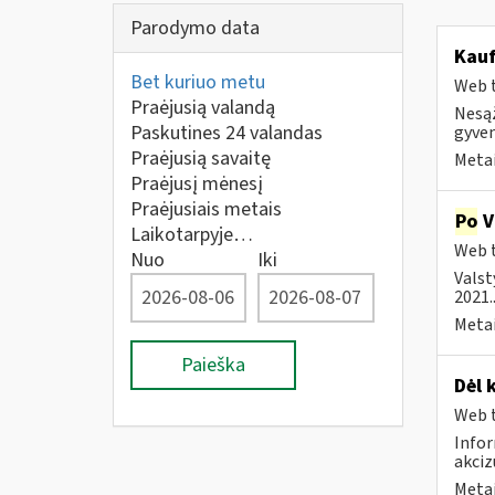
Parodymo data
Kauf
Bet kuriuo metu
Web t
Praėjusią valandą
Nesąž
Paskutines 24 valandas
gyven
Praėjusią savaitę
Metai
Praėjusį mėnesį
Praėjusiais metais
Po
V
Laikotarpyje…
Web t
Nuo
Iki
Valst
2021..
Metai
Paieška
Dėl 
Web t
Infor
akci
Metai