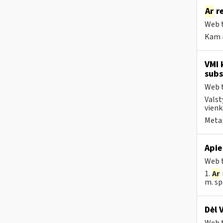
Ar
re
Web t
Kam r
VMI 
subs
Web t
Valst
vienk
Metai
Apie
Web t
1.
Ar
m. sp
Dėl 