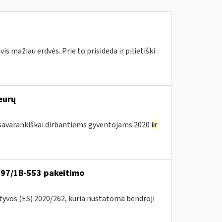
 mažiau erdvės. Prie to prisideda ir pilietiški
eurų
avarankiškai dirbantiems gyventojams 2020
ir
VA-97/1B-553 pakeitimo
ktyvos (ES) 2020/262, kuria nustatoma bendroji