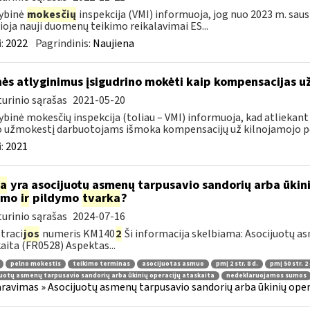
ybinė
mokesčių
inspekcija (VMI) informuoja, jog nuo 2023 m. sausi
lioja nauji duomenų teikimo reikalavimai ES...
:
2022
Pagrindinis:
Naujiena
ės atlyginimus įsigudrino mokėti kaip kompensacijas u
urinio sąrašas
2021-05-20
ybinė mokesčių inspekcija (toliau – VMI) informuoja, kad atliekant
 užmokestį darbuotojams išmoka kompensacijų už kilnojamojo po
:
2021
ia
yra asocijuotų asmenų tarpusavio sandorių arba ūkini
kimo
ir
pildymo
tvarka
?
urinio sąrašas
2024-07-16
traci
jos
numeris KM140
2
Ši informacija skelbiama: Asocijuotų as
aita (FR0528) Aspektas...
pelno mokestis
teikimo terminas
asocijuotas asmuo
pmį 2 str. 8 d.
pmį 50 str. 2 
uotų asmenų tarpusavio sandorių arba ūkinių operacijų ataskaita
nedeklaruojamos sumos
ravimas » Asocijuotų asmenų tarpusavio sandorių arba ūkinių oper