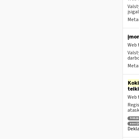
Valst
įsiga
Metai
įmon
Web t
Valst
darbo
Metai
Kok
tei
Web t
Regis
atask
fr0528
asocij
Dekla