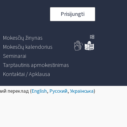
Prisijungti
Mokesčių žinynas
Mokesčių kalendorius
Seminarai
Tarptautinis apmokestinimas
Kontaktai / Apklausa
ний переклад (
English
,
Русский
,
Українська
)