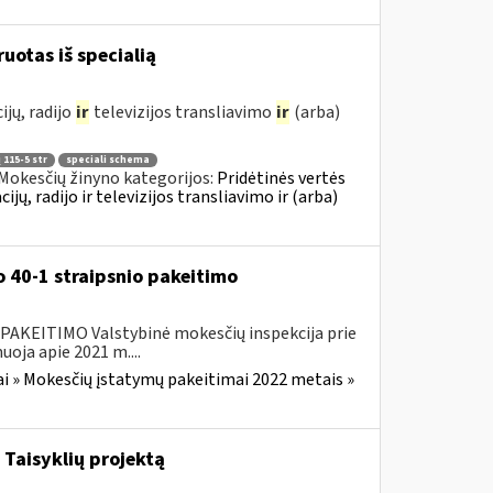
ruotas iš specialią
jų, radijo
ir
televizijos transliavimo
ir
(arba)
 115-5 str
speciali schema
Mokesčių žinyno kategorijos:
Pridėtinės vertės
, radijo ir televizijos transliavimo ir (arba)
 40-1 straipsnio pakeitimo
EITIMO Valstybinė mokesčių inspekcija prie
oja apie 2021 m....
i » Mokesčių įstatymų pakeitimai 2022 metais »
Taisyklių projektą