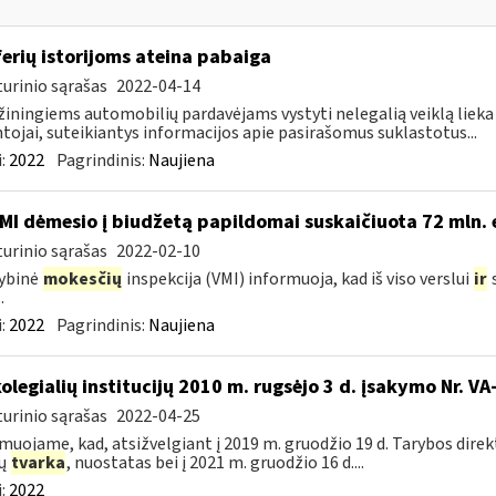
erių istorijoms ateina pabaiga
urinio sąrašas
2022-04-14
iningiems automobilių pardavėjams vystyti nelegalią veiklą lieka vis
tojai, suteikiantys informacijos apie pasirašomus suklastotus...
:
2022
Pagrindinis:
Naujiena
MI dėmesio į biudžetą papildomai suskaičiuota 72 mln. 
urinio sąrašas
2022-02-10
ybinė
mokesčių
inspekcija (VMI) informuoja, kad iš viso verslui
ir
s
.
:
2022
Pagrindinis:
Naujiena
kolegialių institucijų 2010 m. rugsėjo 3 d. įsakymo Nr. 
urinio sąrašas
2022-04-25
muojame, kad, atsižvelgiant į 2019 m. gruodžio 19 d. Tarybos dire
zų
tvarka
, nuostatas bei į 2021 m. gruodžio 16 d....
:
2022