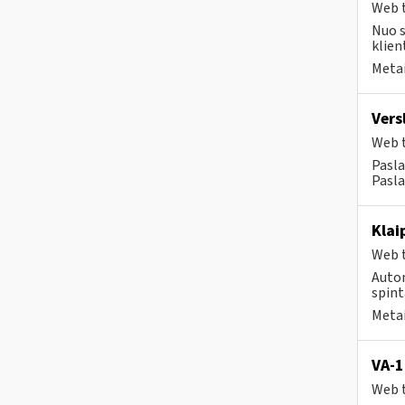
Web t
Nuo s
klien
Metai
Vers
Web t
Pasla
Pasla
Klai
Web t
Autom
spint
Metai
VA-1
Web t