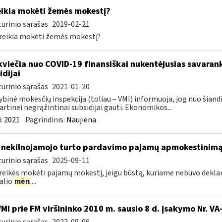
ikia mokėti žemės mokestį?
urinio sąrašas
2019-02-21
eikia mokėti žemės mokestį?
kviečia nuo COVID-19 finansiškai nukentėjusias savaran
idijai
urinio sąrašas
2021-01-20
ybinė mokesčių inspekcija (toliau – VMI) informuoja, jog nuo šiand
artinei negrąžintinai subsidijai gauti. Ekonomikos...
:
2021
Pagrindinis:
Naujiena
 nekilnojamojo turto pardavimo pajamų apmokestinim
urinio sąrašas
2025-09-11
reikės mokėti pajamų mokestį, jeigu būstą, kuriame nebuvo deklaru
alio
mėn
....
VMI prie FM viršininko 2010 m. sausio 8 d. įsakymo Nr. V