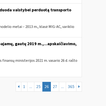
arduoda valstybei perduotą transporto
elio metai – 2013 m., klasė MIG-AC, variklio
pajamų, gautų 2019 m.,...apskaičiavimo,
 finansų ministerijos 2021 m. vasario 26 d. rašto
1
...
25
26
27
...
365