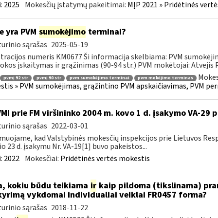
:
2025
Mokesčių įstatymų pakeitimai:
MĮP 2021 » Pridėtinės vert
e yra PVM
sumokėjimo
terminai?
urinio sąrašas
2025-05-19
tracijos numeris KM0677 Ši informacija skelbiama: PVM sumokėji
kos įskaitymas ir grąžinimas (90-94 str.) PVM mokėtojai: Atvejis
Mokes
pvmį 92 str
pvmį 90 str
pvm sumokėjimo terminai
pvm mokėjimo terminas
tis » PVM sumokėjimas, grąžintino PVM apskaičiavimas, PVM per
VMI prie FM viršininko 2004 m. kovo 1 d. įsakymo VA-29 
urinio sąrašas
2022-03-01
muojame, kad Valstybinės mokesčių inspekcijos prie Lietuvos Respu
io 23 d. įsakymu Nr. VA-19[1] buvo pakeistos...
:
2022
Mokesčiai:
Pridėtinės vertės mokestis
, kokiu būdu teikiama
ir
kaip pildoma (tikslinama) pran
kyrimą vykdomai individualiai veiklai FR0457 forma?
urinio sąrašas
2018-11-22