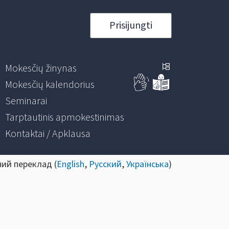
Prisijungti
Mokesčių žinynas
Mokesčių kalendorius
Seminarai
Tarptautinis apmokestinimas
Kontaktai / Apklausa
ний переклад (
English
,
Русский
,
Українська
)