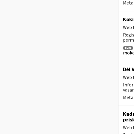
Metai
Koki
Web t
Regis
permo
pvm
mokes
Dėl 
Web t
Infor
vasar
Metai
Kada
pris
Web t