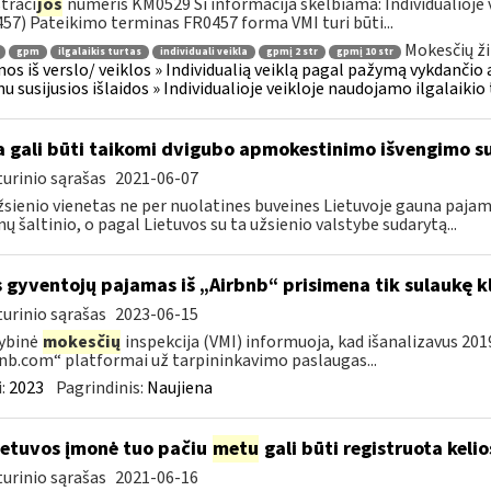
traci
jos
numeris KM0529 Ši informacija skelbiama: Individualioje 
57) Pateikimo terminas FR0457 forma VMI turi būti...
Mokesčių ži
gpm
ilgalaikis turtas
individuali veikla
gpmį 2 str
gpmį 10 str
os iš verslo/ veiklos » Individualią veiklą pagal pažymą vykdančio
u susijusios išlaidos » Individualioje veikloje naudojamo ilgalaiki
 gali būti taikomi dvigubo apmokestinimo išvengimo su
urinio sąrašas
2021-06-07
žsienio vienetas ne per nuolatines buveines Lietuvoje gauna paj
ų šaltinio, o pagal Lietuvos su ta užsienio valstybe sudarytą...
s gyventojų pajamas iš „Airbnb“ prisimena tik sulaukę k
urinio sąrašas
2023-06-15
ybinė
mokesčių
inspekcija (VMI) informuoja, kad išanalizavus 20
nb.com“ platformai už tarpininkavimo paslaugas...
:
2023
Pagrindinis:
Naujiena
etuvos įmonė tuo pačiu
metu
gali būti registruota keli
urinio sąrašas
2021-06-16