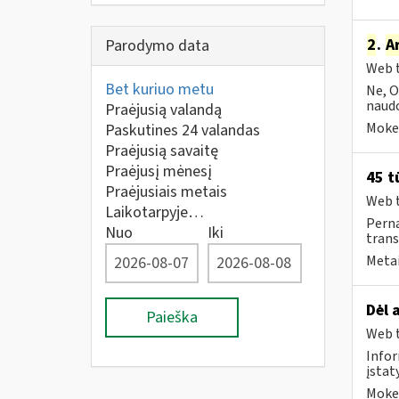
2
.
A
Parodymo data
Web t
Bet kuriuo metu
Ne, O
naudo
Praėjusią valandą
Mokes
Paskutines 24 valandas
Praėjusią savaitę
Praėjusį mėnesį
45 t
Praėjusiais metais
Web t
Laikotarpyje…
Perna
Nuo
Iki
trans
Metai
Dėl 
Paieška
Web t
Infor
įsta
Mokes