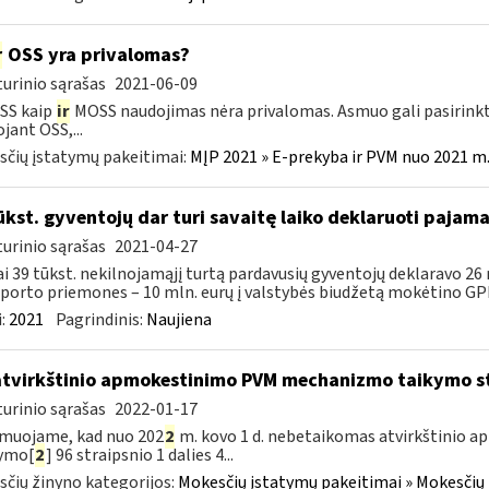
r
OSS yra privalomas?
urinio sąrašas
2021-06-09
SS kaip
ir
MOSS naudojimas nėra privalomas. Asmuo gali pasirinkt
jant OSS,...
čių įstatymų pakeitimai:
MĮP 2021 » E-prekyba ir PVM nuo 2021 m. 
ūkst. gyventojų dar turi savaitę laiko deklaruoti pajam
urinio sąrašas
2021-04-27
i 39 tūkst. nekilnojamąjį turtą pardavusių gyventojų deklaravo 26
porto priemones – 10 mln. eurų į valstybės biudžetą mokėtino GPM
:
2021
Pagrindinis:
Naujiena
atvirkštinio apmokestinimo PVM mechanizmo taikymo s
urinio sąrašas
2022-01-17
muojame, kad nuo 202
2
m. kovo 1 d. nebetaikomas atvirkštinio
tymo[
2
] 96 straipsnio 1 dalies 4...
čių žinyno kategorijos:
Mokesčių įstatymų pakeitimai » Mokesčių 