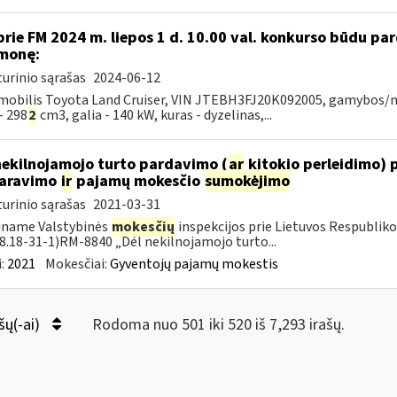
prie FM 2024 m. liepos 1 d. 10.00 val. konkurso būdu p
monę:
urinio sąrašas
2024-06-12
obilis Toyota Land Cruiser, VIN JTEBH3FJ20K092005, gamybos/mod
- 298
2
cm3, galia - 140 kW, kuras - dyzelinas,...
nekilnojamojo turto pardavimo (
ar
kitokio perleidimo) 
laravimo
ir
pajamų mokesčio
sumokėjimo
urinio sąrašas
2021-03-31
iname Valstybinės
mokesčių
inspekcijos prie Lietuvos Respublikos
18.18-31-1)RM-8840 „Dėl nekilnojamojo turto...
:
2021
Mokesčiai:
Gyventojų pajamų mokestis
šų(-ai)
Rodoma nuo 501 iki 520 iš 7,293 irašų.