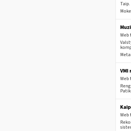
Taip.
Mokes
Muzi
Web t
Valst
kompa
Metai
VMI 
Web t
Rengi
Patik
Kaip
Web t
Rekom
siste