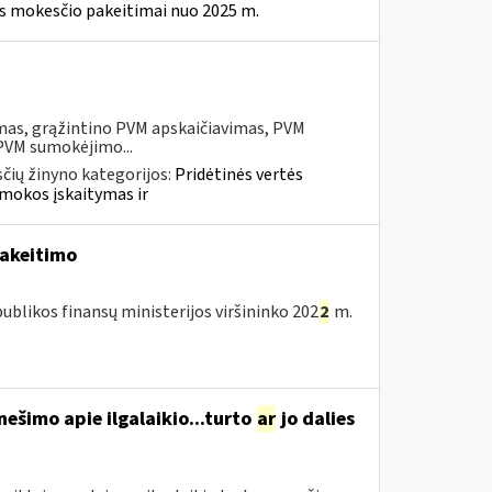
ės mokesčio pakeitimai nuo 2025 m.
mas, grąžintino PVM apskaičiavimas, PVM
 PVM sumokėjimo...
čių žinyno kategorijos:
Pridėtinės vertės
mokos įskaitymas ir
pakeitimo
blikos finansų ministerijos viršininko 202
2
m.
ešimo apie ilgalaikio...turto
ar
jo dalies