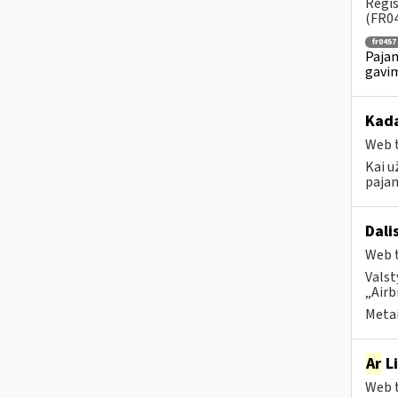
Regis
(FR04
fr0457
Pajam
gavim
Kada
Web t
Kai u
pajam
Dali
Web t
Valst
„Airb
Metai
Ar
Li
Web t