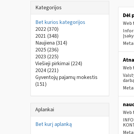
Kategorijos
Dėl 
Bet kurios kategorijos
Web t
2022
(370)
Infor
2021
(348)
Įsaky
Naujiena
(314)
Metai
2025
(236)
2023
(225)
Atna
Viešieji pirkimai
(224)
Web t
2024
(221)
Valst
Gyventojų pajamų mokestis
darbą
(151)
Metai
naud
Aplankai
Web t
INFO
Bet kurį aplanką
KONTA
Metai