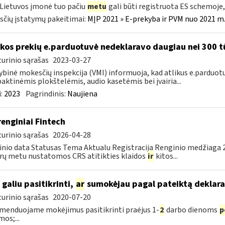
 Lietuvos įmonė tuo pačiu
metu
gali būti registruota ES schemoj
čių įstatymų pakeitimai:
MĮP 2021 » E-prekyba ir PVM nuo 2021 m. 
kos prekių e.parduotuvė nedeklaravo daugiau nei 300 t
urinio sąrašas
2023-03-27
ybinė mokesčių inspekcija (VMI) informuoja, kad atlikus e.parduot
ktinėmis plokštelėmis, audio kasetėmis bei įvairia...
:
2023
Pagrindinis:
Naujiena
renginiai Fintech
urinio sąrašas
2026-04-28
nio data Statusas Tema Aktualu Registracija Renginio medžiaga 20
rų metu nustatomos CRS atitikties klaidos
ir
kitos...
 galiu pasitikrinti,
ar
sumokėjau pagal pateiktą deklara
urinio sąrašas
2020-07-20
enduojame mokėjimus pasitikrinti praėjus 1-
2
darbo dienoms
p
mos;...