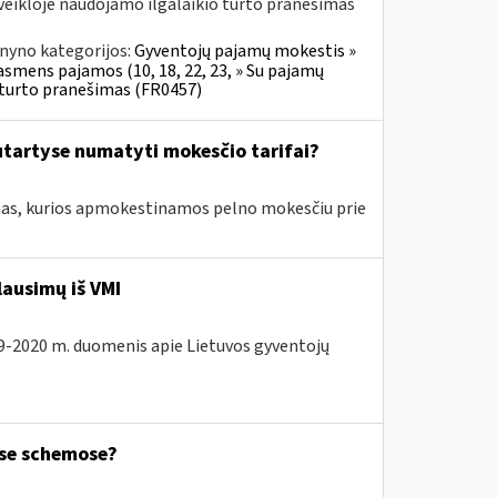
veikloje naudojamo ilgalaikio turto pranešimas
nyno kategorijos:
Gyventojų pajamų mokestis »
 asmens pajamos (10, 18, 22, 23, » Su pajamų
o turto pranešimas (FR0457)
tartyse numatyti mokesčio tarifai?
amas, kurios apmokestinamos pelno mokesčiu prie
lausimų iš VMI
19-2020 m. duomenis apie Lietuvos gyventojų
ose schemose?