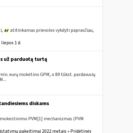
i,
ar
atitinkamas prievoles vykdyti paprasčiau,
liepos 1 d.
as už parduotą turtą
 mln. eurų mokėtino GPM, o 89 tūkst. pardavusių
....
tandiesiems diskams
 apmokestinimo PVM[1] mechanizmas (PVM
įstatymų pakeitimai 2022 metais » Pridėtinės