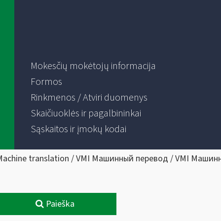
Mokesčių mokėtojų informacija
Formos
Rinkmenos / Atviri duomenys
Skaičiuoklės ir pagalbininkai
Sąskaitos ir įmokų kodai
Machine translation / VMI Машинный перевод / VMI Машин
Paieška