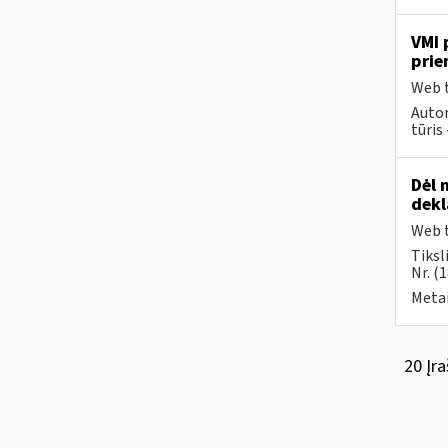
VMI 
prie
Web t
Autom
tūris 
Dėl 
dek
Web t
Tiksl
Nr. (
Metai
20 Įra