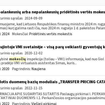
palankesnių arba nepalankesnių pridėtinės vertės moke
urinio sąrašas
2024-09-09
muojame, kad Lietuvos Respublikos finansų ministro 2024 m. rugpjū
mas) kurį galima rasti čia, nuo 2024 m. rugsėjo 1 d. pakeistos Palan
:
2024
Mokesčiai:
Pridėtinės vertės mokestis
ujintoje VMI svetainėje – visą parą veikianti gyventojų k
urinio sąrašas
2020-12-02
ybinė
mokesčių
inspekcija (toliau – VMI) informuoja, kad nuo šiol
 pradėjo VMI virtualusis asistentas Simas, kuris...
:
2020
Pagrindinis:
Naujiena
otis duomenų bazių moduliais „TRANSFER PRICING CA
urinio sąrašas
2022-11-15
RMACIJA APIE SUDARYTAS SUTARTIS Paslaugų pirkimai I. PERK
KTINIAI DUOMENYS: I.1. Perkančiosios organizacijos pavadinimas
:
2022
Pagrindinis:
Viešieji pirkimai