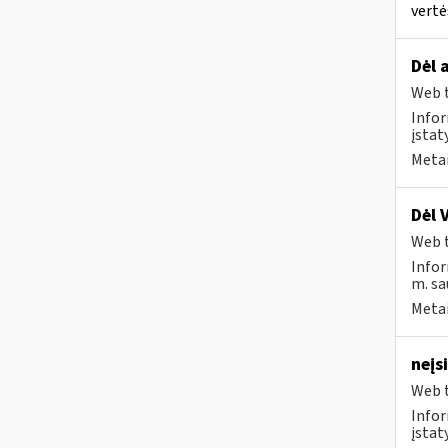
vertė
Dėl 
Web t
Infor
įsta
Metai
Dėl 
Web t
Infor
m. sa
Metai
neįs
Web t
Infor
įstat