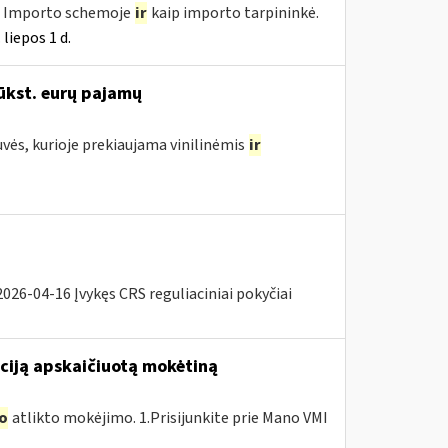
e, Importo schemoje
ir
kaip importo tarpininkė.
liepos 1 d.
ūkst. eurų pajamų
uvės, kurioje prekiaujama vinilinėmis
ir
26-04-16 Įvykęs CRS reguliaciniai pokyčiai
ciją apskaičiuotą mokėtiną
o
atlikto mokėjimo. 1.Prisijunkite prie Mano VMI