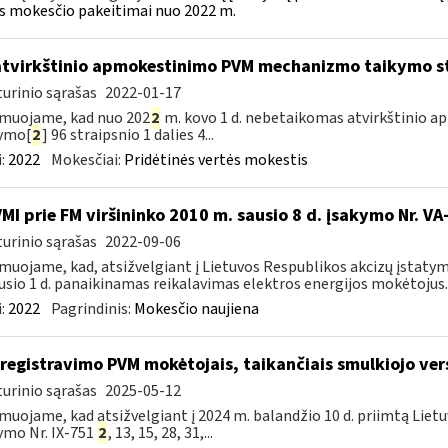
s mokesčio pakeitimai nuo 2022 m.
atvirkštinio apmokestinimo PVM mechanizmo taikymo s
urinio sąrašas
2022-01-17
muojame, kad nuo 202
2
m. kovo 1 d. nebetaikomas atvirkštinio
tymo[
2
] 96 straipsnio 1 dalies 4...
:
2022
Mokesčiai:
Pridėtinės vertės mokestis
VMI prie FM viršininko 2010 m. sausio 8 d. įsakymo Nr. V
urinio sąrašas
2022-09-06
muojame, kad, atsižvelgiant į Lietuvos Respublikos akcizų įstatym
usio 1 d. panaikinamas reikalavimas elektros energijos mokėtojus..
:
2022
Pagrindinis:
Mokesčio naujiena
iregistravimo PVM mokėtojais, taikančiais smulkiojo ve
urinio sąrašas
2025-05-12
muojame, kad atsižvelgiant į 2024 m. balandžio 10 d. priimtą Liet
ymo Nr. IX-751
2
, 13, 15, 28, 31,...