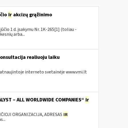
sčio
ir
akcizų grąžinimo
čio 1 d. įsakymu Nr. 1K-265[1] (toliau -
kesnių arba...
onsultacija realiuoju laiku
 atnaujintoje interneto svetainėje www.vmi.lt
TALYST – ALL WORLDWIDE COMPANIES“
ir
ANČIOJI ORGANIZACIJA, ADRESAS
IR
...