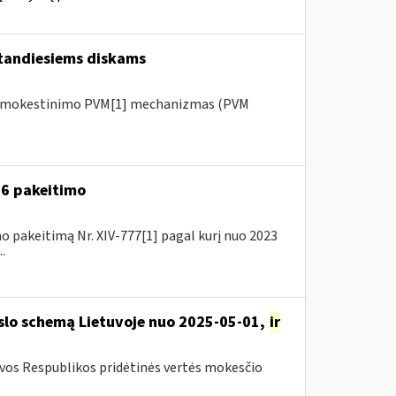
tandiesiems diskams
 apmokestinimo PVM[1] mechanizmas (PVM
A-6 pakeitimo
o pakeitimą Nr. XIV-777[1] pagal kurį nuo 2023
.
rslo schemą Lietuvoje nuo 2025-05-01,
ir
uvos Respublikos pridėtinės vertės mokesčio