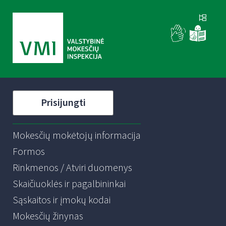
Prisijungti
Mokesčių mokėtojų informacija
Formos
Rinkmenos / Atviri duomenys
Skaičiuoklės ir pagalbininkai
Sąskaitos ir įmokų kodai
Mokesčių žinynas