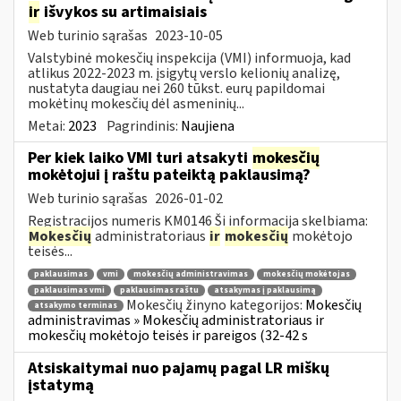
ir
išvykos su artimaisiais
Web turinio sąrašas
2023-10-05
Valstybinė mokesčių inspekcija (VMI) informuoja, kad
atlikus 2022-2023 m. įsigytų verslo kelionių analizę,
nustatyta daugiau nei 260 tūkst. eurų papildomai
mokėtinų mokesčių dėl asmeninių...
Metai:
2023
Pagrindinis:
Naujiena
Per kiek laiko VMI turi atsakyti
mokesčių
mokėtojui į raštu pateiktą paklausimą?
Web turinio sąrašas
2026-01-02
Registracijos numeris KM0146 Ši informacija skelbiama:
Mokesčių
administratoriaus
ir
mokesčių
mokėtojo
teisės...
paklausimas
vmi
mokesčių administravimas
mokesčių mokėtojas
paklausimas vmi
paklausimas raštu
atsakymas į paklausimą
Mokesčių žinyno kategorijos:
Mokesčių
atsakymo terminas
administravimas » Mokesčių administratoriaus ir
mokesčių mokėtojo teisės ir pareigos (32-42 s
Atsiskaitymai nuo pajamų pagal LR miškų
įstatymą