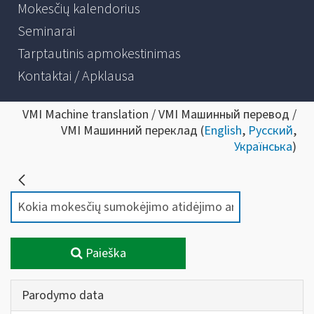
Mokesčių kalendorius
Seminarai
Tarptautinis apmokestinimas
Kontaktai / Apklausa
VMI Machine translation / VMI Машинный перевод /
VMI Машинний переклад (
English
,
Русский
,
Українська
)
Paieška
Parodymo data