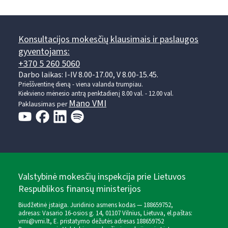
Konsultacijos mokesčių klausimais ir paslaugos
gyventojams:
+370 5 260 5060
Darbo laikas: I-IV 8.00-17.00, V 8.00-15.45.
Prieššventinę dieną - viena valanda trumpiau.
Kiekvieno mėnesio antrą penktadienį 8.00 val. - 12.00 val.
Mano VMI
Paklausimas per
Valstybinė mokesčių inspekcija prie Lietuvos
Respublikos finansų ministerijos
Biudžetinė įstaiga. Juridinio asmens kodas — 188659752,
adresas: Vasario 16-osios g. 14, 01107 Vilnius, Lietuva, el.paštas:
vmi@vmi.lt
, E. pristatymo dėžutės adresas 188659752