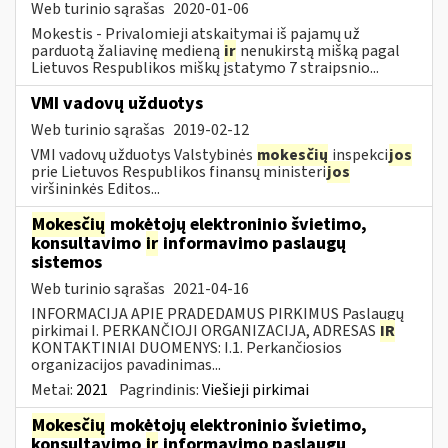
Web turinio sąrašas
2020-01-06
Mokestis - Privalomieji atskaitymai iš pajamų už
parduotą žaliavinę medieną
ir
nenukirstą mišką pagal
Lietuvos Respublikos miškų įstatymo 7 straipsnio...
VMI vadovų užduotys
Web turinio sąrašas
2019-02-12
VMI vadovų užduotys Valstybinės
mokesčių
inspekci
jos
prie Lietuvos Respublikos finansų ministeri
jos
viršininkės Editos...
Mokesčių
mokėtojų elektroninio švietimo,
konsultavimo
ir
informavimo paslaugų
sistemos
Web turinio sąrašas
2021-04-16
INFORMACIJA APIE PRADEDAMUS PIRKIMUS Paslaugų
pirkimai I. PERKANČIOJI ORGANIZACIJA, ADRESAS
IR
KONTAKTINIAI DUOMENYS: I.1. Perkančiosios
organizacijos pavadinimas...
Metai:
2021
Pagrindinis:
Viešieji pirkimai
Mokesčių
mokėtojų elektroninio švietimo,
konsultavimo
ir
informavimo paslaugų