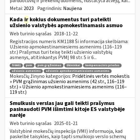
parduotuvių ir prekeivių duomenis, nustatyta atvejų, kai...
Metai:
2023
Pagrindinis:
Naujiena
Kada
ir
kokius dokumentus turi pateikti
užsienio valstybės apmokestinamasis asmuo
Web turinio sąrašas
2018-11-22
Registracijos numeris KM1188 Ši informacija skelbiama:
Užsienio apmokestinamiesiems asmenims (116–119
str.) Prašymus turi teisę teikti užsienio valstybių
asmenys, atitinkantys PVMĮ 98 str. 5 ir 6...
fr0601
pvm
pvm grąžinimas
ūkininkai
kompensacinis priedas
užsienio asmenims
užsienio apmokestinamiesiems asmenims
Mokesčių žinyno kategorijos:
Pridėtinės vertės mokestis
» PVM grąžinimas užsienio asmenims (42 str., 116–119
str.) » Užsienio apmokestinamiesiems asmenims (116–
119 str.)
Smulkusis verslas jau gali teikti prašymus
pasinaudoti PVM išimtimi kitoje ES valstybėje
narėje
Web turinio sąrašas
2025-01-21
Valstybinė mokesčių inspekcija (VMI) informuoja, kad
paskelbė taisykles, kaip tapti smulkiojo verslo schemų