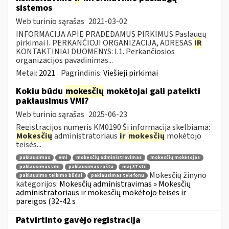
sistemos
Web turinio sąrašas
2021-03-02
INFORMACIJA APIE PRADEDAMUS PIRKIMUS Paslaugų
pirkimai I. PERKANČIOJI ORGANIZACIJA, ADRESAS
IR
KONTAKTINIAI DUOMENYS: I.1. Perkančiosios
organizacijos pavadinimas...
Metai:
2021
Pagrindinis:
Viešieji pirkimai
Kokiu būdu
mokesčių
mokėtojai gali pateikti
paklausimus VMI?
Web turinio sąrašas
2025-06-23
Registracijos numeris KM0190 Ši informacija skelbiama:
Mokesčių
administratoriaus
ir
mokesčių
mokėtojo
teisės...
paklausimas
vmi
mokesčių administravimas
mokesčių mokėtojas
paklausimas vmi
paklausimas raštu
maį 37 str.
Mokesčių žinyno
paklausimo teikimo būdai
paklausimas telefonu
kategorijos:
Mokesčių administravimas » Mokesčių
administratoriaus ir mokesčių mokėtojo teisės ir
pareigos (32-42 s
Patvirtinto gavėjo registracija