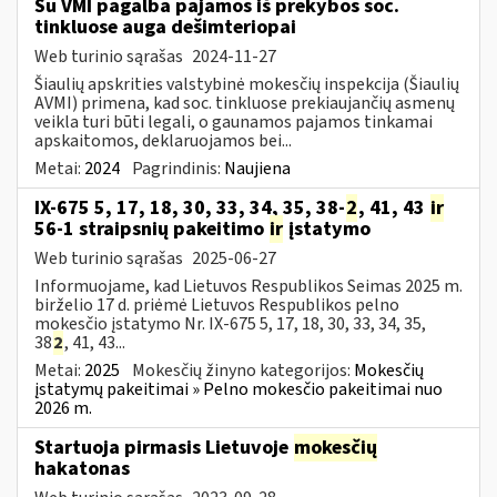
Su VMI pagalba pajamos iš prekybos soc.
tinkluose auga dešimteriopai
Web turinio sąrašas
2024-11-27
Šiaulių apskrities valstybinė mokesčių inspekcija (Šiaulių
AVMI) primena, kad soc. tinkluose prekiaujančių asmenų
veikla turi būti legali, o gaunamos pajamos tinkamai
apskaitomos, deklaruojamos bei...
Metai:
2024
Pagrindinis:
Naujiena
IX-675 5, 17, 18, 30, 33, 34, 35, 38-
2
, 41, 43
ir
56-1 straipsnių pakeitimo
ir
įstatymo
Web turinio sąrašas
2025-06-27
Informuojame, kad Lietuvos Respublikos Seimas 2025 m.
birželio 17 d. priėmė Lietuvos Respublikos pelno
mokesčio įstatymo Nr. IX-675 5, 17, 18, 30, 33, 34, 35,
38
2
, 41, 43...
Metai:
2025
Mokesčių žinyno kategorijos:
Mokesčių
įstatymų pakeitimai » Pelno mokesčio pakeitimai nuo
2026 m.
Startuoja pirmasis Lietuvoje
mokesčių
hakatonas