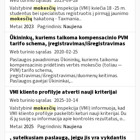
Web turinio sąrašas
2023-09-28
Valstybinė
mokesčių
inspekcija (VMI) kviečia 18 -25 m.
studentus bei specialistus registruotis į pirmąjį jaunimo
mokesčių
hakatoną - Taxmania...
Metai:
2023
Pagrindinis:
Naujiena
Ūkininkų, kuriems taikoma kompensacinio PVM
tarifo schema, įregistravimas/išregistravimas
Web turinio sąrašas
2020-02-25
Paslaugos pavadinimas Ūkininkų, kuriems taikoma
kompensacinio pridėtinės vertės mokesčio (toliau —
PVM) tarifo schema,
įregistravimas/išregistravimas/duomenų keitimas.
Paslaugos gavėjai Ūkininkai,...
VMI kliento profilyje atverti nauji kriterijai
Web turinio sąrašas
2025-10-14
Valstybinė
mokesčių
inspekcija (VMI) informuoja, kad
VMI kliento profilyje paskelbti keturi nauji kriterijai. Du
iš jų susiję su informacija apie kontrolės rezultatus, o...
Metai:
2025
Pagrindinis:
Naujiena
, suteikusiam paslaugą, jeigu jis yra vykdantis