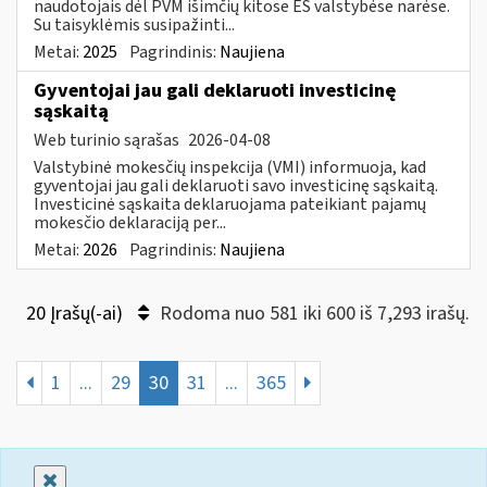
naudotojais dėl PVM išimčių kitose ES valstybėse narėse.
Su taisyklėmis susipažinti...
Metai:
2025
Pagrindinis:
Naujiena
Gyventojai jau gali deklaruoti investicinę
sąskaitą
Web turinio sąrašas
2026-04-08
Valstybinė mokesčių inspekcija (VMI) informuoja, kad
gyventojai jau gali deklaruoti savo investicinę sąskaitą.
Investicinė sąskaita deklaruojama pateikiant pajamų
mokesčio deklaraciją per...
Metai:
2026
Pagrindinis:
Naujiena
20 Įrašų(-ai)
Rodoma nuo 581 iki 600 iš 7,293 irašų.
1
...
29
30
31
...
365
Uždaryti