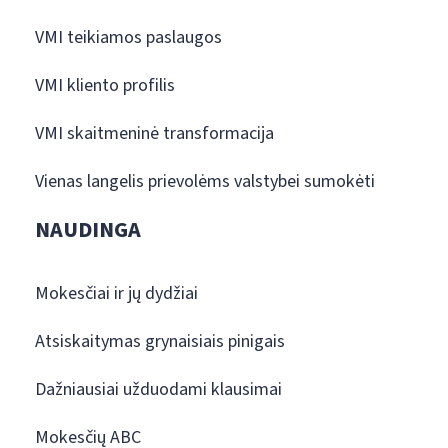
VMI teikiamos paslaugos
VMI kliento profilis
VMI skaitmeninė transformacija
Vienas langelis prievolėms valstybei sumokėti
NAUDINGA
Mokesčiai ir jų dydžiai
Atsiskaitymas grynaisiais pinigais
Dažniausiai užduodami klausimai
Mokesčių ABC