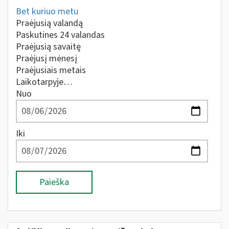
Bet kuriuo metu
Praėjusią valandą
Paskutines 24 valandas
Praėjusią savaitę
Praėjusį mėnesį
Praėjusiais metais
Laikotarpyje…
Nuo
Iki
Paieška