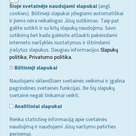
Šioje svetainėje naudojami slapukai
(angl.
cookies). Būtinieji slapukai įdiegiami automatiškai
ir jiems nėra reikalingas Jūsų sutikimas. Taip pat
galite sutikti ir su kitų slapukų naudojimu. Savo
sutikimą bet kada galėsite atšaukti pakeisdami
interneto naršyklės nustatymus ir ištrindami
įrašytus slapukus. Daugiau informacijos
Slapukų
politika
;
Privatumo politika.
Būtinieji slapukai
Naudojami sklandžiam svetainės veikimui ir įgalina
pagrindines svetainės funkcijas. Be šių slapukų
svetainė negali tinkamai veikti.
Analitiniai slapukai
Renka statistinę informaciją apie svetainės
naudojimą ir naudojami Jūsų naršymo patirties
gerinimui.