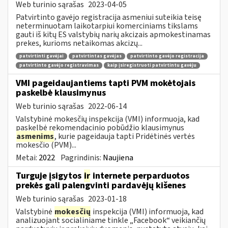
Web turinio sąrašas
2023-04-05
Patvirtinto gavėjo registracija asmeniui suteikia teisę
neterminuotam laikotarpiui komerciniams tikslams
gauti iš kitų ES valstybių narių akcizais apmokestinamas
prekes, kurioms netaikomas akcizų...
patvirtinti gavėjai
patvirtintas gavėjas
patvirtinto gavėjo registracija
patvirtinto gavėjo registravimas
kaip įsiregistruoti patvirtintu gavėju
VMI pageidaujantiems tapti PVM mokėtojais
paskelbė klausimynus
Web turinio sąrašas
2022-06-14
Valstybinė mokesčių inspekcija (VMI) informuoja, kad
paskelbė rekomendacinio pobūdžio klausimynus
asmenims
, kurie pageidauja tapti Pridėtinės vertės
mokesčio (PVM)...
Metai:
2022
Pagrindinis:
Naujiena
Turguje įsigytos
ir
internete perparduotos
prekės gali palengvinti pardavėjų kišenes
Web turinio sąrašas
2023-01-18
Valstybinė
mokesčių
inspekcija (VMI) informuoja, kad
analizuojant socialiniame tinkle „Facebook“ veikiančių