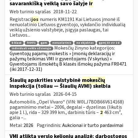
savarankišką veiklą savo šalyje
ir
Web turinio sąrašas
2018-11-22
Registraci
jos
numeris KM1191 Kai Lietuvos įmonė iš
nenuolatinio Lietuvos gyventojo, vykdančio individualią
veiklą užsienio valstybėje, įsigyja paslaugas, tai
Lietuvos...
b klasė
fr0471
gpm
nenuolatinis
ne objektas
gpmį 33 str 2 d
Mokesčių žinyno kategorijos:
individuali veikla užsienyje
Gyventojų pajamų mokestis » Įmonių deklaracijų ir
pažymų teikimas VMI ir gyventojams (V skyrius) »
Gyventojams išmokėtų B klasės išmokų pažyma FR0471
(iki 2017-12-31)
Šiaulių apskrities valstybinė
mokesčių
inspekcija (toliau — Šiaulių AVMI) skelbia
Web turinio sąrašas
2026-04-15
Automobilis „Opel Vivaro“ (VIN: W0LJ7BDB66V614168)
pagaminimo metai – 2006, degalai – dyzelinas (likutis
apie 1 l.), rida – 329 399 km., darbinis tūris –
2
463 cm³,
galia –...
Metai:
2026
Pagrindinis:
Aukcionai ir turto pardavimai
VMI atlikta verslo kelionių analizė: darbostogos