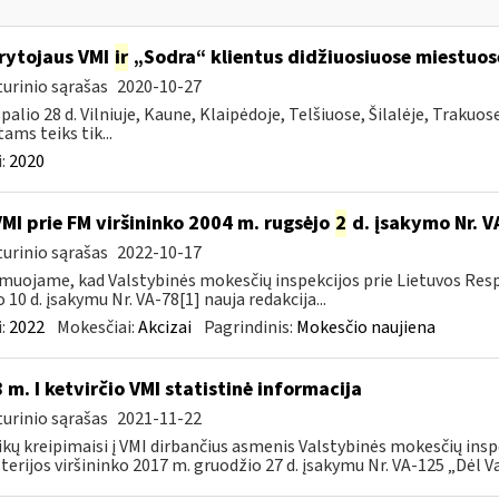
rytojaus VMI
ir
„Sodra“ klientus didžiuosiuose miestuo
urinio sąrašas
2020-10-27
palio 28 d. Vilniuje, Kaune, Klaipėdoje, Telšiuose, Šilalėje, Trakuos
tams teiks tik...
:
2020
VMI prie FM viršininko 2004 m. rugsėjo
2
d. įsakymo Nr. V
urinio sąrašas
2022-10-17
muojame, kad Valstybinės mokesčių inspekcijos prie Lietuvos Respu
o 10 d. įsakymu Nr. VA-78[1] nauja redakcija...
:
2022
Mokesčiai:
Akcizai
Pagrindinis:
Mokesčio naujiena
 m. I ketvirčio VMI statistinė informacija
urinio sąrašas
2021-11-22
ikų kreipimaisi į VMI dirbančius asmenis Valstybinės mokesčių insp
terijos viršininko 2017 m. gruodžio 27 d. įsakymu Nr. VA-125 „Dėl Va