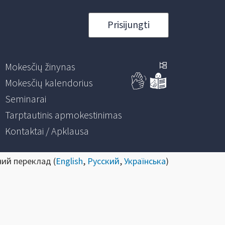
Prisijungti
Mokesčių žinynas
Mokesčių kalendorius
Seminarai
Tarptautinis apmokestinimas
Kontaktai / Apklausa
ний переклад (
English
,
Русский
,
Українська
)