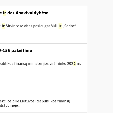
se
ir
dar 4 savivaldybėse
e
ir
Širvintose visas paslaugas VMI
ir
„Sodra“
A-155 pakeitimo
blikos finansų ministerijos viršininko 202
2
m.
ekcijos prie Lietuvos Respublikos finansų
lstybinėje...