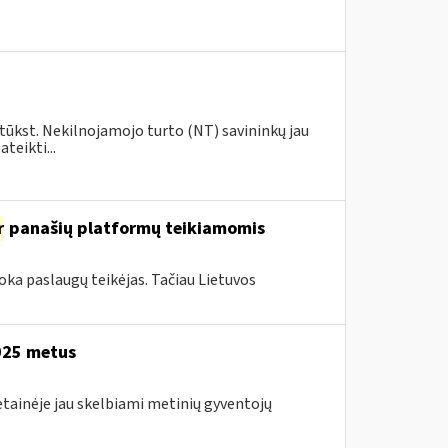
 tūkst. Nekilnojamojo turto (NT) savininkų jau
teikti...
r
panašių platformų teikiamomis
oka paslaugų teikėjas. Tačiau Lietuvos
2025 metus
etainėje jau skelbiami metinių gyventojų