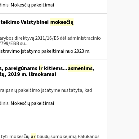
inis:
Mokesčių pakeitimai
 teikimo Valstybinei
mokesčių
arybos direktyvą 2011/16/ES dėl administracinio
799/EBB su...
istravimo įstatymo pakeitimai nuo 2023 m.
ms, pareigūnams
ir
kitiems...
asmenims
,
šų, 2019 m. išmokamai
raipsnių pakeitimo įstatyme nustatyta, kad
inis:
Mokesčių pakeitimai
styti mokesčių
ar
baudų sumokėjimą Palūkanos