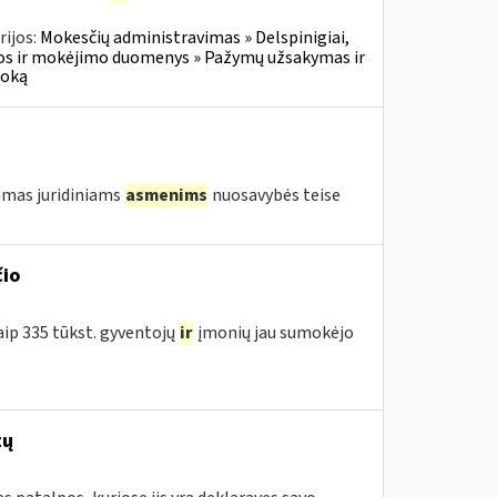
ijos:
Mokesčių administravimas » Delspinigiai,
s ir mokėjimo duomenys » Pažymų užsakymas ir
moką
amas juridiniams
asmenims
nuosavybės teise
čio
aip 335 tūkst. gyventojų
ir
įmonių jau sumokėjo
tų