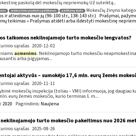
kestinę paskolą dėl mokesčių nepriemokų Už suteiktą...
Mokesčių žinyno kategor
anos
mokestinės paskolos palūkanos
palūkanų dydis
s ir atleidimas nuo jų (96-100 str., 138-143 str.)
Prašymai, pažymo
mų teikimas » Prašymas atidėti arba išdėstyti mokestinę neprie
os taikomos nekilnojamojo turto mokesčio lengvatos?
urinio sąrašas
2020-12-02
diniams
asmenims
. Nekilnojamojo turto mokesčiu neapmokestin
ausantis arba įsigyjamas...
ntojai aktyvūs – sumokėjo 17,6 mln. eurų žemės mokes
urinio sąrašas
2020-11-11
ybinė mokesčių inspekcija (toliau – VMI) informuoja, jog daugiau k
mln. eurų žemės mokesčio, kurio terminas š. m....
:
2020
Pagrindinis:
Naujiena
 nekilnojamojo turto mokesčio pakeitimus nuo 2026 me
urinio sąrašas
2025-08-26