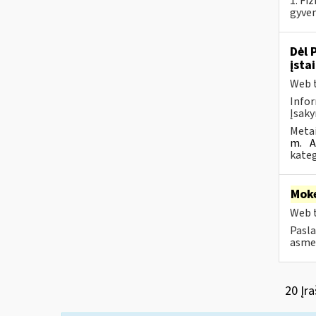
1. Fi
gyven
Dėl 
įsta
Web t
Infor
Įsaky
Metai
m.
A
kateg
Moke
Web t
Pasla
asmen
20 Įra