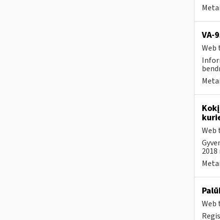
Metai
VA-9
Web t
Infor
bendr
Metai
Kokį
kuri
Web t
Gyven
2018 m
Metai
Palū
Web t
Regis