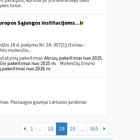
 patalpos, kuriose jis yra deklaravęs savo
ės teise...
ropos Sąjungos institucijoms...
ir
io 18 d. įsakymu Nr. 1K-307[1] (toliau -
rtės mokesčio...
įstatymų pakeitimai:
Akcizų pakeitimai nuo 2025
čio pakeitimai nuo 2025 m.
Mokesčių žinyno
ų pakeitimai nuo 2026 m.
s. Paslaugos gavėjai Lietuvos juridiniai
1
...
18
19
20
...
365