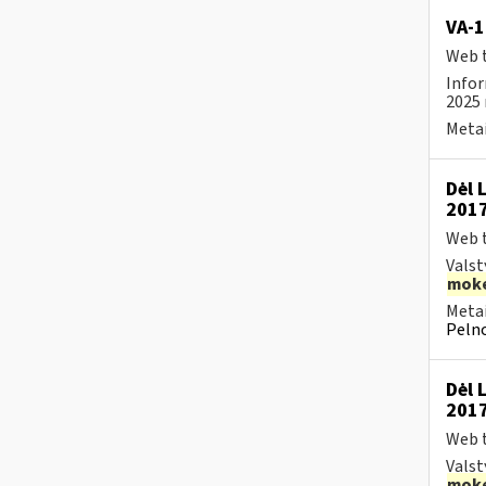
VA-1
Web t
Infor
2025 
Metai
Dėl 
2017
Web t
Valst
moke
Metai
Pelno
Dėl 
2017
Web t
Valst
moke