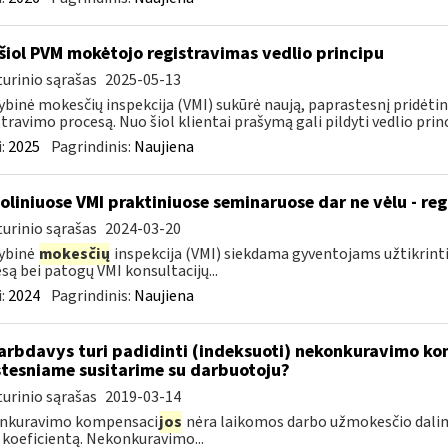
šiol PVM mokėtojo registravimas vedlio principu
urinio sąrašas
2025-05-13
ybinė mokesčių inspekcija (VMI) sukūrė naują, paprastesnį pridėt
stravimo procesą. Nuo šiol klientai prašymą gali pildyti vedlio princi
:
2025
Pagrindinis:
Naujiena
oliniuose VMI praktiniuose seminaruose dar ne vėlu - reg
urinio sąrašas
2024-03-20
ybinė
mokesčių
inspekcija (VMI) siekdama gyventojams užtikrint
są bei patogų VMI konsultacijų...
:
2024
Pagrindinis:
Naujiena
rbdavys turi padidinti (indeksuoti) nekonkuravimo k
tesniame susitarime su darbuotoju?
urinio sąrašas
2019-03-14
nkuravimo kompensaci
jos
nėra laikomos darbo užmokesčio dalim
 koeficientą. Nekonkuravimo...