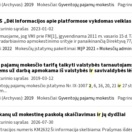
 (Archyvas):
2019
Mokesčiai:
Gyventojų pajamų mokestis
Pagrind
5 „Dėl Informacijos apie platformose vykdomas veiklas
urinio sąrašas
2023-01-02
muojame, jog VMI prie FM[1], įgyvendinama 2011 m. vasario 15 d. T
adarbiavimo apmokestinimo srityje ir panaikinančią Direktyvą 77/
:
2022
Mokesčių įstatymų pakeitimai:
MĮP 2021 » Mokesčių admin
 pajamų mokesčio tarifą taikyti valstybės tarnautoja
ems už darbą apmokama iš valstybės
ir
savivaldybės lė
urinio sąrašas
2019-03-12
tojų pajamų mokesčio įstatymo Nr. IX-1007
2
, 6, 16, 20, 21
ir
27 st
....
 (Archyvas):
2019
Mokesčiai:
Gyventojų pajamų mokestis
Pagrind
kanų už mokestinę paskolą skaičiavimas
ir
jų dydžiai
urinio sąrašas
2026-07-30
tracijos numeris KM2632 Ši informacija skelbiama: Prašymas išdė