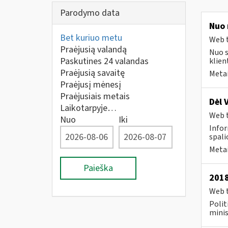
Parodymo data
Nuo 
Bet kuriuo metu
Web t
Praėjusią valandą
Nuo s
Paskutines 24 valandas
klien
Praėjusią savaitę
Metai
Praėjusį mėnesį
Praėjusiais metais
Dėl 
Laikotarpyje…
Web t
Nuo
Iki
Infor
spali
Metai
Paieška
2018
Web t
Polit
minis