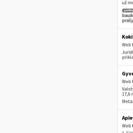
už mo
palūk
baudo
prašy
Koki
Web t
Juri
prikl
Gyve
Web t
Valst
17,6 
Metai
Apie
Web t