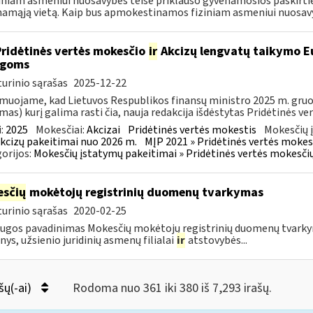
ziniam asmeniui nuosavybės teise priklauso gyvenamosios paskirties
amąją vietą. Kaip bus apmokestinamos fiziniam asmeniui nuosavyb
Pridėtinės vertės mokesčio
ir
Akcizų lengvatų taikymo Eu
igoms
urinio sąrašas
2025-12-22
muojame, kad Lietuvos Respublikos finansų ministro 2025 m. gruodž
mas) kurį galima rasti čia, nauja redakcija išdėstytas Pridėtinės ve
:
2025
Mokesčiai:
Akcizai
Pridėtinės vertės mokestis
Mokesčių 
kcizų pakeitimai nuo 2026 m.
MĮP 2021 » Pridėtinės vertės mokes
orijos:
Mokesčių įstatymų pakeitimai » Pridėtinės vertės mokesči
sčių
mokėtojų registrinių duomenų tvarkymas
urinio sąrašas
2020-02-25
ugos pavadinimas Mokesčių mokėtojų registrinių duomenų tvarkyma
ys, užsienio juridinių asmenų filialai
ir
atstovybės...
šų(-ai)
Rodoma nuo 361 iki 380 iš 7,293 irašų.