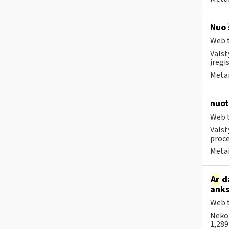
Nuo 
Web t
Valst
įregi
Metai
nuot
Web t
Valst
proce
Metai
Ar
da
anks
Web t
Neko
1,289