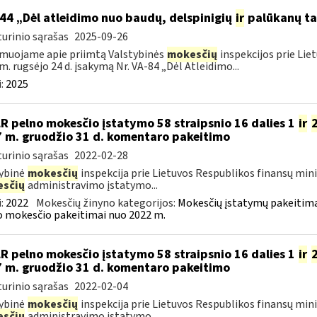
44 „Dėl atleidimo nuo baudų, delspinigių
ir
palūkanų ta
urinio sąrašas
2025-09-26
muojame apie priimtą Valstybinės
mokesčių
inspekcijos prie Lie
m. rugsėjo 24 d. įsakymą Nr. VA-84 „Dėl Atleidimo...
:
2025
LR pelno mokesčio įstatymo 58 straipsnio 16 dalies 1
ir
 m. gruodžio 31 d. komentaro pakeitimo
urinio sąrašas
2022-02-28
ybinė
mokesčių
inspekcija prie Lietuvos Respublikos finansų min
sčių
administravimo įstatymo...
:
2022
Mokesčių žinyno kategorijos:
Mokesčių įstatymų pakeitima
 mokesčio pakeitimai nuo 2022 m.
LR pelno mokesčio įstatymo 58 straipsnio 16 dalies 1
ir
 m. gruodžio 31 d. komentaro pakeitimo
urinio sąrašas
2022-02-04
ybinė
mokesčių
inspekcija prie Lietuvos Respublikos finansų min
sčių
administravimo įstatymo...