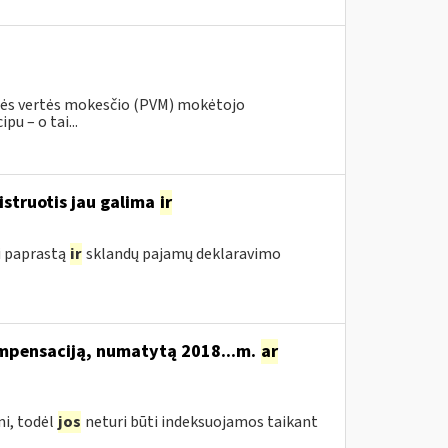
inės vertės mokesčio (PVM) mokėtojo
pu – o tai...
istruotis jau galima
ir
i paprastą
ir
sklandų pajamų deklaravimo
ompensaciją, numatytą 2018...m.
ar
i, todėl
jos
neturi būti indeksuojamos taikant