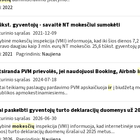
:
2022
ūkst. gyventojų - savaitė NT mokesčiui sumokėti
urinio sąrašas
2021-12-09
ybinė mokesčių inspekcija (VMI) informuoja, kad iki šios dienos 7,2
ravo daugiau kaip 3 mln. eurų NT mokesčio. 25,6 tūkst. gyventojų pa
:
2021
Pagrindinis:
Naujiena
siranda PVM prievolės, jei naudojuosi Booking, Airbnb
i
urinio sąrašas
2024-07-18
tai teikiamų paslaugų pardavimo PVM apskaičiuoja
ir
į biudžetą m
blikos apmokestinamiesiems...
ai paskelbti gyventojų turto deklaracijų duomenys už 
urinio sąrašas
2026-06-30
ybinė
mokesčių
inspekcija (VMI) informuoja, kad internetinėje sv
os) turto deklaracijų duomenų išrašai už 2025 metus....
:
2026
Pagrindinis:
Naujiena