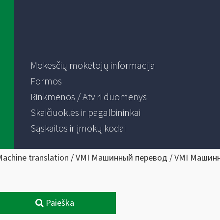
Mokesčių mokėtojų informacija
Formos
Rinkmenos / Atviri duomenys
Skaičiuoklės ir pagalbininkai
Sąskaitos ir įmokų kodai
Machine translation / VMI Машинный перевод / VMI Машин
Paieška