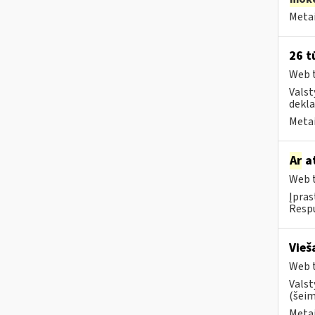
Metai
26 t
Web t
Valst
dekla
Metai
Ar
at
Web t
Įpras
Respu
Vieš
Web t
Valst
(šeim
Metai