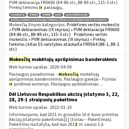
PVM deklaracija FR0600 (84-86 str., 88-89 str., 115-3 str.)
Prekių tiekimo
ir
paslaugų...
ataskaita
fr0564
fr0600
pvm
pvm deklaracija
prekių tiekimo ir paslaugų teikimo į kitas es valstybes nares ataskaita
Mokesčių žinyno kategorijos:
Pridėtinės vertės mokestis
» PVM deklaravimas (IX skyrius) » PVM deklaracija FR0600
(84-86 str., 88-89 str., 115-3 str.)
Pridėtinės vertės
mokestis » PVM deklaravimas (IX skyrius) » Prekių
tiekimo į kitas ES valstybes ataskaita FR0564 (88-1, 88-2
str.)
Mokesčių
mokėtojų aprūpinimas banderolėmis
Web turinio sąrašas
2020-04-09
Paslaugos pavadinimas -
Mokesčių
mokėtojų
aprūpinimas banderolėmis. Paslaugos gavėjai - Fiziniai
ir
juridiniai asmenys. Paslaugos apibūdinimas: ...
Dėl Lietuvos Respublikos akcizų įstatymo 3, 22,
28, 29-1 straipsnių pakeitimo
Web turinio sąrašas
2022-01-10
Informuojame, kad 2021 m. gruodžio 16 d. buvo priimtas
Akcizų įstatymo pakeitimas[1] (toliau − Pakeitimas).
Pakeitimu nustatyta, kad nuo 202
2
m. sausio 1 d.