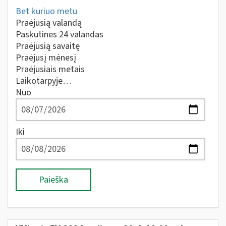
Bet kuriuo metu
Praėjusią valandą
Paskutines 24 valandas
Praėjusią savaitę
Praėjusį mėnesį
Praėjusiais metais
Laikotarpyje…
Nuo
Iki
Paieška