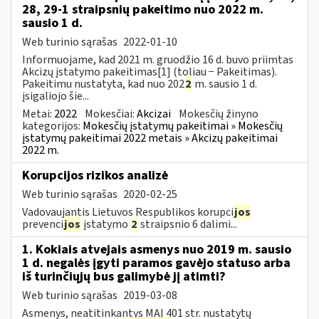
28, 29-1 straipsnių pakeitimo nuo 2022 m.
sausio 1 d.
Web turinio sąrašas
2022-01-10
Informuojame, kad 2021 m. gruodžio 16 d. buvo priimtas
Akcizų įstatymo pakeitimas[1] (toliau − Pakeitimas).
Pakeitimu nustatyta, kad nuo 202
2
m. sausio 1 d.
įsigaliojo šie...
Metai:
2022
Mokesčiai:
Akcizai
Mokesčių žinyno
kategorijos:
Mokesčių įstatymų pakeitimai » Mokesčių
įstatymų pakeitimai 2022 metais » Akcizų pakeitimai
2022 m.
Korupcijos rizikos analizė
Web turinio sąrašas
2020-02-25
Vadovaujantis Lietuvos Respublikos korupci
jos
prevenci
jos
įstatymo
2
straipsnio 6 dalimi...
1. Kokiais atvejais asmenys nuo 2019 m. sausio
1 d. negalės įgyti paramos gavėjo statuso arba
iš turinčiųjų bus galimybė jį atimti?
Web turinio sąrašas
2019-03-08
Asmenys, neatitinkantys MAĮ 401 str. nustatytų