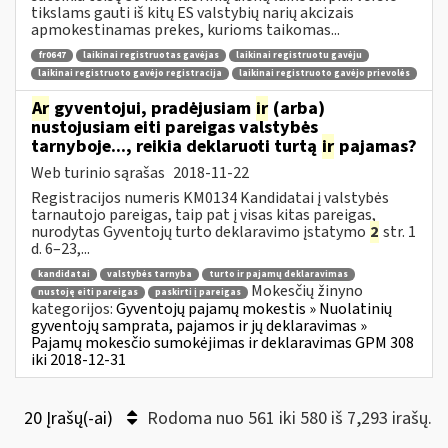
tikslams gauti iš kitų ES valstybių narių akcizais
apmokestinamas prekes, kurioms taikomas...
fr0647
laikinai registruotas gavėjas
laikinai registruotu gavėju
laikinai registruoto gavėjo registracija
laikinai registruoto gavėjo prievolės
Ar
gyventojui, pradėjusiam
ir
(arba)
nustojusiam eiti pareigas valstybės
tarnyboje..., reikia deklaruoti turtą
ir
pajamas?
Web turinio sąrašas
2018-11-22
Registracijos numeris KM0134 Kandidatai į valstybės
tarnautojo pareigas, taip pat į visas kitas pareigas,
nurodytas Gyventojų turto deklaravimo įstatymo
2
str. 1
d. 6–23,...
kandidatai
valstybės tarnyba
turto ir pajamų deklaravimas
Mokesčių žinyno
nustoję eiti pareigas
paskirti į pareigas
kategorijos:
Gyventojų pajamų mokestis » Nuolatinių
gyventojų samprata, pajamos ir jų deklaravimas »
Pajamų mokesčio sumokėjimas ir deklaravimas GPM 308
iki 2018-12-31
20 Įrašų(-ai)
Rodoma nuo 561 iki 580 iš 7,293 irašų.