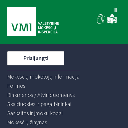
Prisijungti
Mokesčių mokėtojų informacija
Formos
Rinkmenos / Atviri duomenys
Skaičiuoklės ir pagalbininkai
Sąskaitos ir įmokų kodai
Mokesčių žinynas