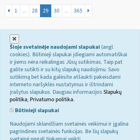
1
...
28
29
30
...
365
Uždaryti
Šioje svetainėje naudojami slapukai
(angl.
cookies). Būtinieji slapukai įdiegiami automatiškai
ir jiems nėra reikalingas Jūsų sutikimas. Taip pat
galite sutikti ir su kitų slapukų naudojimu. Savo
sutikimą bet kada galėsite atšaukti pakeisdami
interneto naršyklės nustatymus ir ištrindami
įrašytus slapukus. Daugiau informacijos
Slapukų
politika
;
Privatumo politika.
Būtinieji slapukai
Naudojami sklandžiam svetainės veikimui ir įgalina
pagrindines svetainės funkcijas. Be šių slapukų
svetainė negali tinkamai veikti.