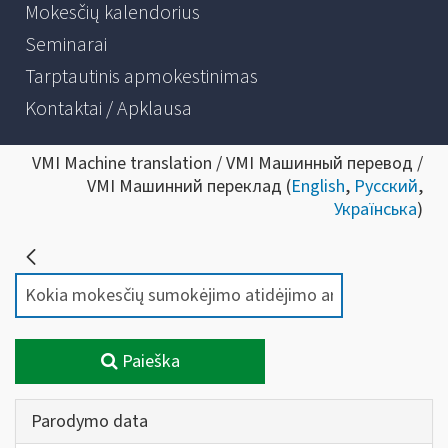
Mokesčių kalendorius
Seminarai
Tarptautinis apmokestinimas
Kontaktai / Apklausa
VMI Machine translation / VMI Машинный перевод /
VMI Машинний переклад (
English
,
Русский
,
Українська
)
Paieška
Parodymo data