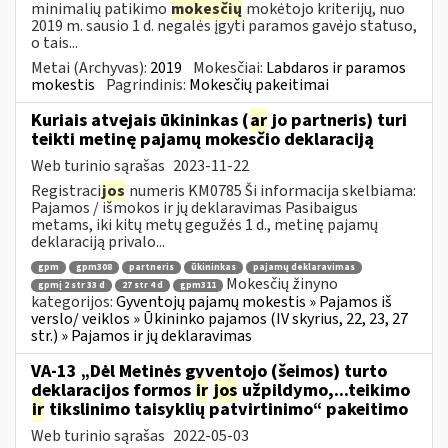
minimalių patikimo
mokesčių
mokėtojo kriterijų, nuo
2019 m. sausio 1 d. negalės įgyti paramos gavėjo statuso,
o tais...
Metai (Archyvas):
2019
Mokesčiai:
Labdaros ir paramos
mokestis
Pagrindinis:
Mokesčių pakeitimai
Kuriais atvejais ūkininkas (
ar
jo partneris) turi
teikti metinę pajamų mokesčio deklaraciją
Web turinio sąrašas
2023-11-22
Registraci
jos
numeris KM0785 Ši informacija skelbiama:
Pajamos / išmokos ir jų deklaravimas Pasibaigus
metams, iki kitų metų gegužės 1 d., metinę pajamų
deklaraciją privalo...
gpm
gpm308
partneris
ūkininkas
pajamų deklaravimas
Mokesčių žinyno
gpmį 2 str 33 d
27 str 4 d
gpm311
kategorijos:
Gyventojų pajamų mokestis » Pajamos iš
verslo/ veiklos » Ūkininko pajamos (IV skyrius, 22, 23, 27
str.) » Pajamos ir jų deklaravimas
VA-13 „Dėl Metinės gyventojo (šeimos) turto
deklaracijos formos
ir
jos
užpildymo,...teikimo
ir
tikslinimo taisyklių patvirtinimo“ pakeitimo
Web turinio sąrašas
2022-05-03