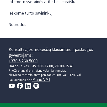
Interneto svetainės atitikties paraiška
Ieškome turto savininkų
Nuorodos
Konsultacijos mokesčių klausimais ir paslaugos
gyventojams:
+370 5 260 5060
Darbo laikas: I-IV 8.00-17.00, V 8.00-15.45.
Prieššventinę dieną - viena valanda trumpiau.
Kiekvieno mėnesio antrą penktadienį 8.00 val. - 12.00 val.
Mano VMI
Paklausimas per