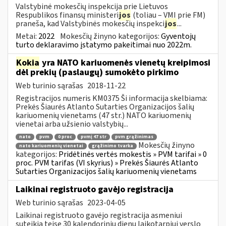
Valstybinė mokesčių inspekcija prie Lietuvos
Respublikos finansų ministeri
jos
(toliau – VMI prie FM)
praneša, kad Valstybinės mokesčių inspekci
jos
...
Metai:
2022
Mokesčių žinyno kategorijos:
Gyventojų
turto deklaravimo įstatymo pakeitimai nuo 2022m.
Kokia
yra NATO kariuomenės vienetų kreipimosi
dėl prekių (paslaugų) sumokėto pirkimo
Web turinio sąrašas
2018-11-22
Registracijos numeris KM0375 Ši informacija skelbiama:
Prekės Šiaurės Atlanto Sutarties Organizacijos šalių
kariuomenių vienetams (47 str.) NATO kariuomenių
vienetai arba užsienio valstybių...
nato
pvm
0 proc
pvmį 47 str
pvm grąžinimas
Mokesčių žinyno
nato kariuomenių vienetai
grąžinimo tvarka
kategorijos:
Pridėtinės vertės mokestis » PVM tarifai » 0
proc. PVM tarifas (VI skyrius) » Prekės Šiaurės Atlanto
Sutarties Organizacijos šalių kariuomenių vienetams
Laikinai registruoto gavėjo registracija
Web turinio sąrašas
2023-04-05
Laikinai registruoto gavėjo registracija asmeniui
suteikia teisę 30 kalendorinių dienų laikotarpiui verslo