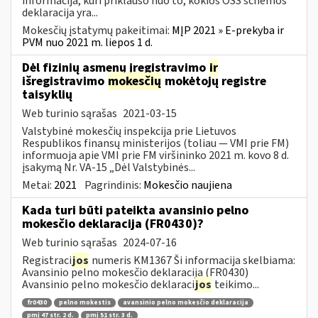
informacija, kuri priklauso nuo to, kokios OSS schemos
deklaracija yra...
Mokesčių įstatymų pakeitimai:
MĮP 2021 » E-prekyba ir
PVM nuo 2021 m. liepos 1 d.
Dėl fizinių asmenų įregistravimo
ir
išregistravimo
mokesčių
mokėtojų registre
taisyklių
Web turinio sąrašas
2021-03-15
Valstybinė mokesčių inspekcija prie Lietuvos
Respublikos finansų ministerijos (toliau ― VMI prie FM)
informuoja apie VMI prie FM viršininko 2021 m. kovo 8 d.
įsakymą Nr. VA-15 „Dėl Valstybinės...
Metai:
2021
Pagrindinis:
Mokesčio naujiena
Kada turi būti pateikta avansinio pelno
mokesčio deklaracija (FR0430)?
Web turinio sąrašas
2024-07-16
Registraci
jos
numeris KM1367 Ši informacija skelbiama:
Avansinio pelno mokesčio deklaracija (FR0430)
Avansinio pelno mokesčio deklaraci
jos
teikimo...
fr0430
pelno mokestis
avansinio pelno mokesčio deklaracija
pmį 47 str. 2 d.
pmį 51 str. 3 d.