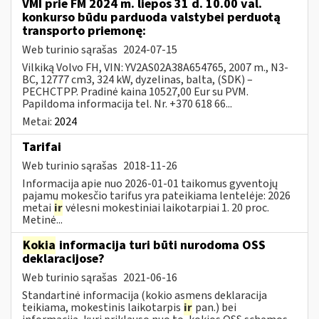
VMI prie FM 2024 m. liepos 31 d. 10.00 val.
konkurso būdu parduoda valstybei perduotą
transporto priemonę:
Web turinio sąrašas
2024-07-15
Vilkiką Volvo FH, VIN: YV2AS02A38A654765, 2007 m., N3-
BC, 12777 cm3, 324 kW, dyzelinas, balta, (SDK) –
PECHCTPP. Pradinė kaina 10527,00 Eur su PVM.
Papildoma informacija tel. Nr. +370 618 66...
Metai:
2024
Tarifai
Web turinio sąrašas
2018-11-26
Informacija apie nuo 2026-01-01 taikomus gyventojų
pajamų mokesčio tarifus yra pateikiama lentelėje: 2026
metai
ir
vėlesni mokestiniai laikotarpiai 1. 20 proc.
Metinė...
Kokia
informacija turi būti nurodoma OSS
deklaracijose?
Web turinio sąrašas
2021-06-16
Standartinė informacija (kokio asmens deklaracija
teikiama, mokestinis laikotarpis
ir
pan.) bei