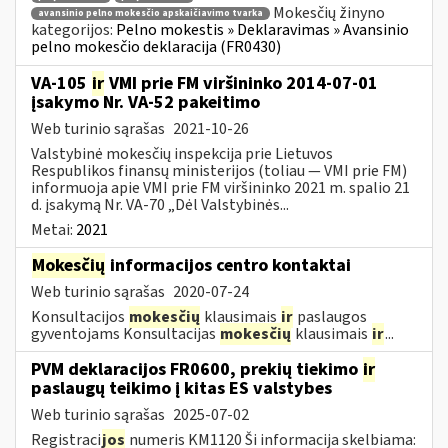
Mokesčių žinyno
avansinio pelno mokesčio apskaičiavimo tvarka
kategorijos:
Pelno mokestis » Deklaravimas » Avansinio
pelno mokesčio deklaracija (FR0430)
VA-105
ir
VMI prie FM viršininko 2014-07-01
įsakymo Nr. VA-52 pakeitimo
Web turinio sąrašas
2021-10-26
Valstybinė mokesčių inspekcija prie Lietuvos
Respublikos finansų ministerijos (toliau ― VMI prie FM)
informuoja apie VMI prie FM viršininko 2021 m. spalio 21
d. įsakymą Nr. VA-70 „Dėl Valstybinės...
Metai:
2021
Mokesčių
informacijos centro kontaktai
Web turinio sąrašas
2020-07-24
Konsultacijos
mokesčių
klausimais
ir
paslaugos
gyventojams Konsultacijas
mokesčių
klausimais
ir
...
PVM deklaracijos FR0600, prekių tiekimo
ir
paslaugų teikimo į kitas ES valstybes
Web turinio sąrašas
2025-07-02
Registraci
jos
numeris KM1120 Ši informacija skelbiama: