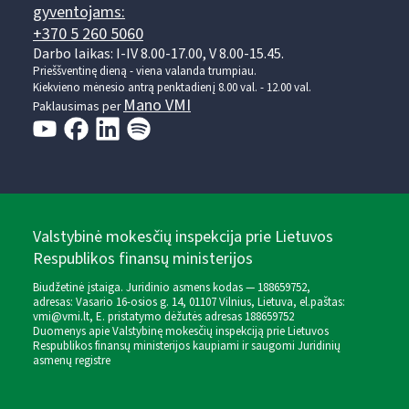
gyventojams:
+370 5 260 5060
Darbo laikas: I-IV 8.00-17.00, V 8.00-15.45.
Prieššventinę dieną - viena valanda trumpiau.
Kiekvieno mėnesio antrą penktadienį 8.00 val. - 12.00 val.
Mano VMI
Paklausimas per
Valstybinė mokesčių inspekcija prie Lietuvos
Respublikos finansų ministerijos
Biudžetinė įstaiga. Juridinio asmens kodas — 188659752,
adresas: Vasario 16-osios g. 14, 01107 Vilnius, Lietuva, el.paštas:
vmi@vmi.lt
, E. pristatymo dėžutės adresas 188659752
Duomenys apie Valstybinę mokesčių inspekciją prie Lietuvos
Respublikos finansų ministerijos kaupiami ir saugomi Juridinių
asmenų registre