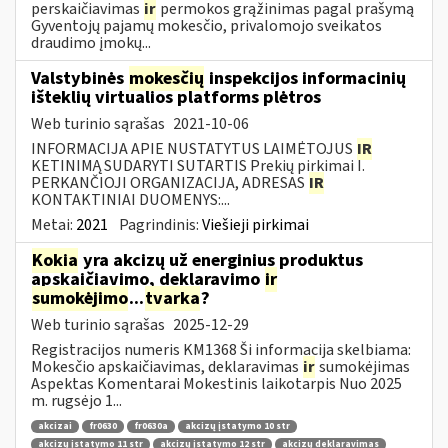
perskaičiavimas
ir
permokos grąžinimas pagal prašymą
Gyventojų pajamų mokesčio, privalomojo sveikatos
draudimo įmokų...
Valstybinės
mokesčių
inspekcijos informacinių
išteklių virtualios platforms plėtros
Web turinio sąrašas
2021-10-06
INFORMACIJA APIE NUSTATYTUS LAIMĖTOJUS
IR
KETINIMĄ SUDARYTI SUTARTIS Prekių pirkimai I.
PERKANČIOJI ORGANIZACIJA, ADRESAS
IR
KONTAKTINIAI DUOMENYS:...
Metai:
2021
Pagrindinis:
Viešieji pirkimai
Kokia
yra akcizų už energinius produktus
apskaičiavimo, deklaravimo
ir
sumokėjimo
...
tvarka
?
Web turinio sąrašas
2025-12-29
Registracijos numeris KM1368 Ši informacija skelbiama:
Mokesčio apskaičiavimas, deklaravimas
ir
sumokėjimas
Aspektas Komentarai Mokestinis laikotarpis Nuo 2025
m. rugsėjo 1...
akcizai
fr0630
fr0630a
akcizų įstatymo 10 str
akcizų įstatymo 11 str
akcizų įstatymo 12 str
akcizų deklaravimas