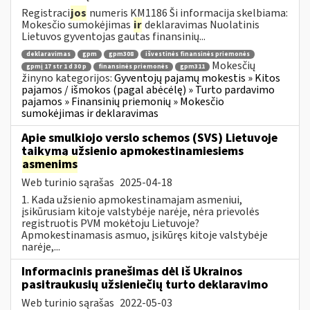
Registraci
jos
numeris KM1186 Ši informacija skelbiama:
Mokesčio sumokėjimas
ir
deklaravimas Nuolatinis
Lietuvos gyventojas gautas finansinių...
deklaravimas
gpm
gpm308
išvestinės finansinės priemonės
Mokesčių
gpmį 17 str 1 d 30 p
finansinės priemonės
gpm311
žinyno kategorijos:
Gyventojų pajamų mokestis » Kitos
pajamos / išmokos (pagal abėcėlę) » Turto pardavimo
pajamos » Finansinių priemonių » Mokesčio
sumokėjimas ir deklaravimas
Apie smulkiojo verslo schemos (SVS) Lietuvoje
taikymą užsienio apmokestinamiesiems
asmenims
Web turinio sąrašas
2025-04-18
1. Kada užsienio apmokestinamajam asmeniui,
įsikūrusiam kitoje valstybėje narėje, nėra prievolės
registruotis PVM mokėtoju Lietuvoje?
Apmokestinamasis asmuo, įsikūręs kitoje valstybėje
narėje,...
Informacinis pranešimas dėl iš Ukrainos
pasitraukusių užsieniečių turto deklaravimo
Web turinio sąrašas
2022-05-03