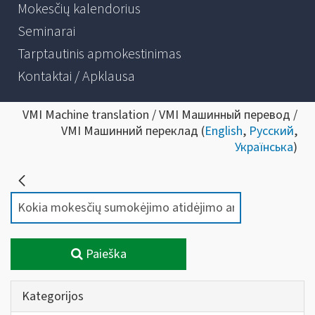
Mokesčių kalendorius
Seminarai
Tarptautinis apmokestinimas
Kontaktai / Apklausa
VMI Machine translation / VMI Машинный перевод /
VMI Машинний переклад (
English
,
Русский
,
Українська
)
Paieška
Kategorijos