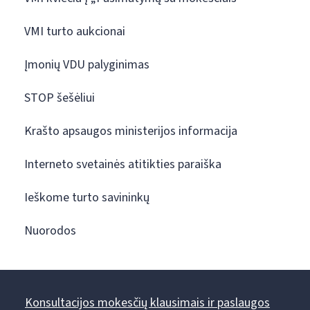
VMI turto aukcionai
Įmonių VDU palyginimas
STOP šešėliui
Krašto apsaugos ministerijos informacija
Interneto svetainės atitikties paraiška
Ieškome turto savininkų
Nuorodos
Konsultacijos mokesčių klausimais ir paslaugos