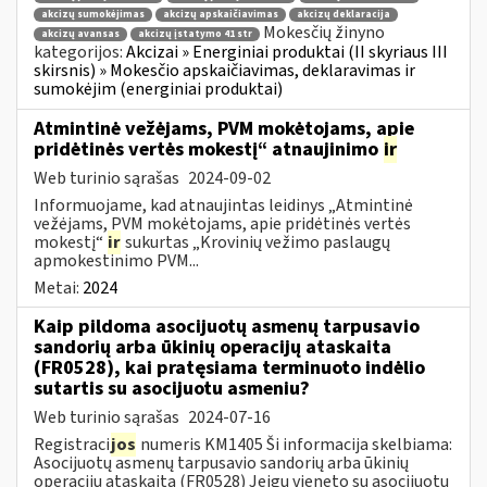
akcizų sumokėjimas
akcizų apskaičiavimas
akcizų deklaracija
Mokesčių žinyno
akcizų avansas
akcizų įstatymo 41 str
kategorijos:
Akcizai » Energiniai produktai (II skyriaus III
skirsnis) » Mokesčio apskaičiavimas, deklaravimas ir
sumokėjim (energiniai produktai)
Atmintinė vežėjams, PVM mokėtojams, apie
pridėtinės vertės mokestį“ atnaujinimo
ir
Web turinio sąrašas
2024-09-02
Informuojame, kad atnaujintas leidinys „Atmintinė
vežėjams, PVM mokėtojams, apie pridėtinės vertės
mokestį“
ir
sukurtas „Krovinių vežimo paslaugų
apmokestinimo PVM...
Metai:
2024
Kaip pildoma asocijuotų asmenų tarpusavio
sandorių arba ūkinių operacijų ataskaita
(FR0528), kai pratęsiama terminuoto indėlio
sutartis su asocijuotu asmeniu?
Web turinio sąrašas
2024-07-16
Registraci
jos
numeris KM1405 Ši informacija skelbiama:
Asocijuotų asmenų tarpusavio sandorių arba ūkinių
operacijų ataskaita (FR0528) Jeigu vieneto su asocijuotu