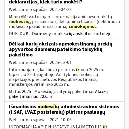
deklaracijas, kiek turiu mokėti?
Web turinio sąrašas
2021-04-28
Mano VMI vartotojams informacija apie nesumokėtų
mokesčių
, priskaičiuotų delspinigių likučius (deklaruoto
mokesčio pavadinimas, suma,
sumokėjimo
...
DUK:
DUK - Duomenys mokesčių apskaitos kortelėje
Dėl kai kurių akcizais apmokestinamų prekių
apyvartos duomenų pateikimo taisyklių
pakeitimo
Web turinio sąrašas
2025-12-01
Informuojame, kad buvo priimtas
ir
nuo 2025 m.
lapkričio 29 d. įsigaliojo Valstybinės mokesčių
inspekcijos prie Lietuvos Respublikos finansų
ministerijos viršininko 2025 m....
Metai:
2025
Mokesčių įstatymų pakeitimai:
Akcizų
pakeitimai nuo 2025 m.
Išmaniosios
mokesčių
administravimo sistemos
(i.SAF, i.VAZ posistemių) plėtros paslaugų
Web turinio sąrašas
2021-10-06
INFORMACIJA APIE NUSTATYTUS LAIMĖTOJUS
IR