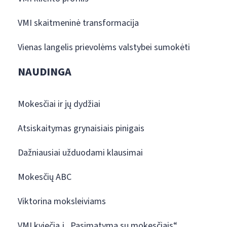
VMI skaitmeninė transformacija
Vienas langelis prievolėms valstybei sumokėti
NAUDINGA
Mokesčiai ir jų dydžiai
Atsiskaitymas grynaisiais pinigais
Dažniausiai užduodami klausimai
Mokesčių ABC
Viktorina moksleiviams
VMI kviečia į „Pasimatymą su mokesčiais“