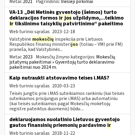
Metai:
2021
Pagrindinis:
Viešieji pirkimai
VA-13 „Dėl Metinės gyventojo (šeimos) turto
deklaracijos formos
ir
jos
užpildymo,...teikimo
ir
tikslinimo taisyklių patvirtinimo“ pakeitimo
Web turinio sąrašas
2023-12-18
Valstybinė
mokesčių
inspekcija prie Lietuvos
Respublikos finansų ministeri
jos
(toliau – VMI prie FM)
praneša, kad Valstybinės...
Metai:
2023
Mokesčių žinyno kategorijos:
Mokesčių
įstatymų pakeitimai » Gyventojų turto deklaravimo
pakeitimai nuo 2024 m.
Kaip nutraukti atstovavimo teises i.MAS?
Web turinio sąrašas
2020-03-23
Teisės jungtis prie i.MAS suteikiamos rankiniu (kai teisės
suteikiamos prisijungus prie i.MAS) arba automatiniu
(kai teisės suteikiamos pagal Mokesčių mokėtojų
registre pateiktus duomenis) būdu....
deklaruojamos nuolatinio Lietuvos gyventojo
gautos finansinių priemonių pardavimo
ir
Web turinio sąrašas
2018-11-22