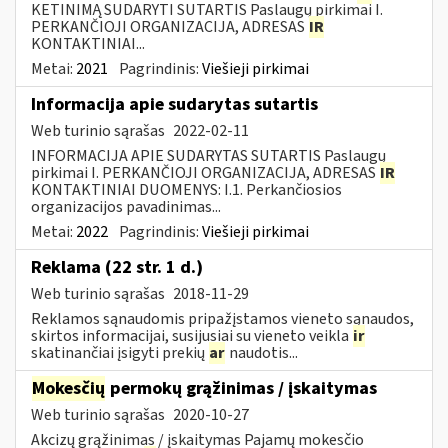
KETINIMĄ SUDARYTI SUTARTIS Paslaugų pirkimai I.
PERKANČIOJI ORGANIZACIJA, ADRESAS
IR
KONTAKTINIAI...
Metai:
2021
Pagrindinis:
Viešieji pirkimai
Informacija apie sudarytas sutartis
Web turinio sąrašas
2022-02-11
INFORMACIJA APIE SUDARYTAS SUTARTIS Paslaugų
pirkimai I. PERKANČIOJI ORGANIZACIJA, ADRESAS
IR
KONTAKTINIAI DUOMENYS: I.1. Perkančiosios
organizacijos pavadinimas...
Metai:
2022
Pagrindinis:
Viešieji pirkimai
Reklama (22 str. 1 d.)
Web turinio sąrašas
2018-11-29
Reklamos sąnaudomis pripažįstamos vieneto sąnaudos,
skirtos informacijai, susijusiai su vieneto veikla
ir
skatinančiai įsigyti prekių
ar
naudotis...
Mokesčių
permokų grąžinimas / įskaitymas
Web turinio sąrašas
2020-10-27
Akcizų grąžinimas / įskaitymas Pajamų mokesčio