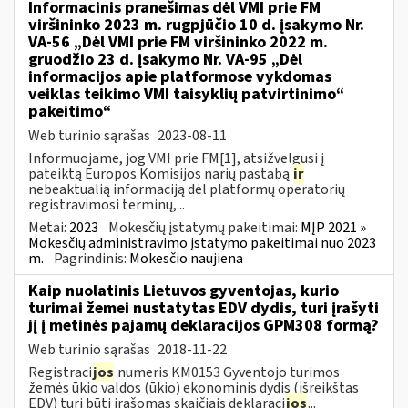
Informacinis pranešimas dėl VMI prie FM
viršininko 2023 m. rugpjūčio 10 d. įsakymo Nr.
VA-56 „Dėl VMI prie FM viršininko 2022 m.
gruodžio 23 d. įsakymo Nr. VA-95 „Dėl
informacijos apie platformose vykdomas
veiklas teikimo VMI taisyklių patvirtinimo“
pakeitimo“
Web turinio sąrašas
2023-08-11
Informuojame, jog VMI prie FM[1], atsižvelgusi į
pateiktą Europos Komisijos narių pastabą
ir
nebeaktualią informaciją dėl platformų operatorių
registravimosi terminų,...
Metai:
2023
Mokesčių įstatymų pakeitimai:
MĮP 2021 »
Mokesčių administravimo įstatymo pakeitimai nuo 2023
m.
Pagrindinis:
Mokesčio naujiena
Kaip nuolatinis Lietuvos gyventojas, kurio
turimai žemei nustatytas EDV dydis, turi įrašyti
jį į metinės pajamų deklaracijos GPM308 formą?
Web turinio sąrašas
2018-11-22
Registraci
jos
numeris KM0153 Gyventojo turimos
žemės ūkio valdos (ūkio) ekonominis dydis (išreikštas
EDV) turi būti įrašomas skaičiais deklaraci
jos
...