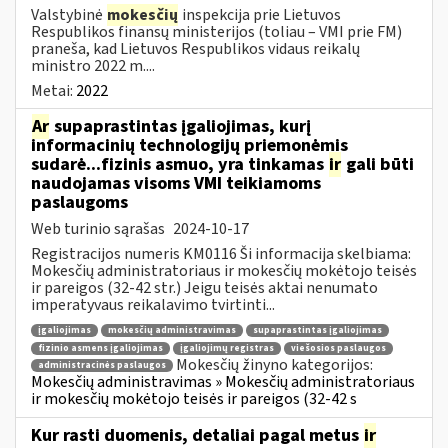
Valstybinė
mokesčių
inspekcija prie Lietuvos
Respublikos finansų ministerijos (toliau – VMI prie FM)
praneša, kad Lietuvos Respublikos vidaus reikalų
ministro 2022 m....
Metai:
2022
Ar
supaprastintas įgaliojimas, kurį
informacinių technologijų priemonėmis
sudarė...fizinis asmuo, yra tinkamas
ir
gali būti
naudojamas visoms VMI teikiamoms
paslaugoms
Web turinio sąrašas
2024-10-17
Registracijos numeris KM0116 Ši informacija skelbiama:
Mokesčių administratoriaus ir mokesčių mokėtojo teisės
ir pareigos (32-42 str.) Jeigu teisės aktai nenumato
imperatyvaus reikalavimo tvirtinti...
įgaliojimas
mokesčių administravimas
supaprastintas įgaliojimas
fizinio asmens įgaliojimas
įgaliojimų registras
viešosios paslaugos
Mokesčių žinyno kategorijos:
administracinės paslaugos
Mokesčių administravimas » Mokesčių administratoriaus
ir mokesčių mokėtojo teisės ir pareigos (32-42 s
Kur rasti duomenis, detaliai pagal metus
ir