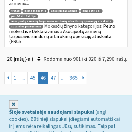
asmeniu...
fr0528
pelno mokestis
asocijuotas asmuo
pmį 2 str. 8 d.
pmį 50 str. 2 d. 1 p.
asocijuotų asmenų tarpusavio sandorių arba ūkinių operacijų ataskaita
Mokesčių žinyno kategorijos:
Pelno
sutarties pratęsimas
mokestis » Deklaravimas » Asocijuotų asmenų
tarpusavio sandorių arba ūkinių operacijų ataskaita
(FR05
20 Įrašų(-ai)
Rodoma nuo 901 iki 920 iš 7,296 irašų.
1
...
45
46
47
...
365
Uždaryti
Šioje svetainėje naudojami slapukai
(angl.
cookies). Būtinieji slapukai įdiegiami automatiškai
ir jiems nėra reikalingas Jūsų sutikimas. Taip pat