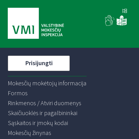
Prisijungti
Mokesčių mokėtojų informacija
Formos
Rinkmenos / Atviri duomenys
Skaičiuoklės ir pagalbininkai
Sąskaitos ir įmokų kodai
Mokesčių žinynas