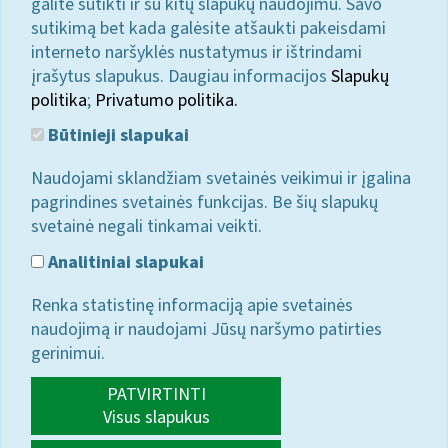
galite sutikti ir su kitų slapukų naudojimu. Savo
sutikimą bet kada galėsite atšaukti pakeisdami
interneto naršyklės nustatymus ir ištrindami
įrašytus slapukus. Daugiau informacijos
Slapukų
politika
;
Privatumo politika.
Būtinieji slapukai
Naudojami sklandžiam svetainės veikimui ir įgalina
pagrindines svetainės funkcijas. Be šių slapukų
svetainė negali tinkamai veikti.
Analitiniai slapukai
Renka statistinę informaciją apie svetainės
naudojimą ir naudojami Jūsų naršymo patirties
gerinimui.
PATVIRTINTI
Visus slapukus