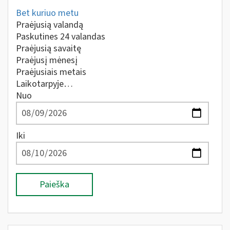
Bet kuriuo metu
Praėjusią valandą
Paskutines 24 valandas
Praėjusią savaitę
Praėjusį mėnesį
Praėjusiais metais
Laikotarpyje…
Nuo
Iki
Paieška