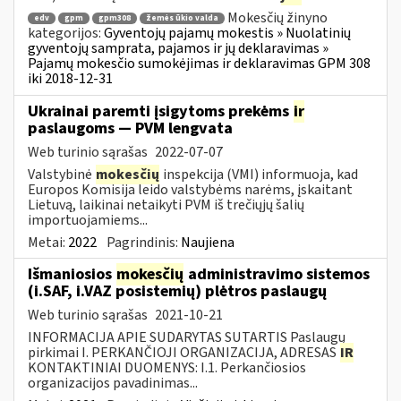
Mokesčių žinyno
edv
gpm
gpm308
žemės ūkio valda
kategorijos:
Gyventojų pajamų mokestis » Nuolatinių
gyventojų samprata, pajamos ir jų deklaravimas »
Pajamų mokesčio sumokėjimas ir deklaravimas GPM 308
iki 2018-12-31
Ukrainai paremti įsigytoms prekėms
ir
paslaugoms — PVM lengvata
Web turinio sąrašas
2022-07-07
Valstybinė
mokesčių
inspekcija (VMI) informuoja, kad
Europos Komisija leido valstybėms narėms, įskaitant
Lietuvą, laikinai netaikyti PVM iš trečiųjų šalių
importuojamiems...
Metai:
2022
Pagrindinis:
Naujiena
Išmaniosios
mokesčių
administravimo sistemos
(i.SAF, i.VAZ posistemių) plėtros paslaugų
Web turinio sąrašas
2021-10-21
INFORMACIJA APIE SUDARYTAS SUTARTIS Paslaugų
pirkimai I. PERKANČIOJI ORGANIZACIJA, ADRESAS
IR
KONTAKTINIAI DUOMENYS: I.1. Perkančiosios
organizacijos pavadinimas...