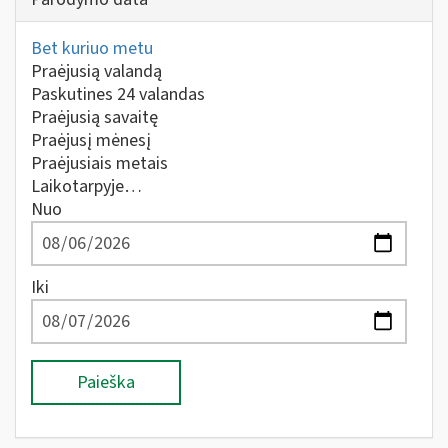
Bet kuriuo metu
Praėjusią valandą
Paskutines 24 valandas
Praėjusią savaitę
Praėjusį mėnesį
Praėjusiais metais
Laikotarpyje…
Nuo
Iki
Paieška