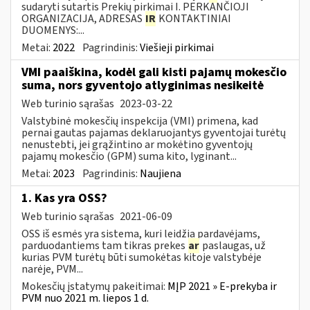
sudaryti sutartis Prekių pirkimai I. PERKANČIOJI
ORGANIZACIJA, ADRESAS
IR
KONTAKTINIAI
DUOMENYS:...
Metai:
2022
Pagrindinis:
Viešieji pirkimai
VMI paaiškina, kodėl gali kisti pajamų mokesčio
suma, nors gyventojo atlyginimas nesikeitė
Web turinio sąrašas
2023-03-22
Valstybinė mokesčių inspekcija (VMI) primena, kad
pernai gautas pajamas deklaruojantys gyventojai turėtų
nenustebti, jei grąžintino ar mokėtino gyventojų
pajamų mokesčio (GPM) suma kito, lyginant...
Metai:
2023
Pagrindinis:
Naujiena
1. Kas yra OSS?
Web turinio sąrašas
2021-06-09
OSS iš esmės yra sistema, kuri leidžia pardavėjams,
parduodantiems tam tikras prekes
ar
paslaugas, už
kurias PVM turėtų būti sumokėtas kitoje valstybėje
narėje, PVM...
Mokesčių įstatymų pakeitimai:
MĮP 2021 » E-prekyba ir
PVM nuo 2021 m. liepos 1 d.