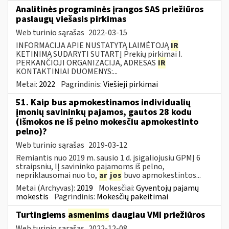
Analitinės programinės įrangos SAS priežiūros
paslaugų viešasis pirkimas
Web turinio sąrašas
2022-03-15
INFORMACIJA APIE NUSTATYTĄ LAIMĖTOJĄ
IR
KETINIMĄ SUDARYTI SUTARTĮ Prekių pirkimai I.
PERKANČIOJI ORGANIZACIJA, ADRESAS
IR
KONTAKTINIAI DUOMENYS:...
Metai:
2022
Pagrindinis:
Viešieji pirkimai
51. Kaip bus apmokestinamos individualių
įmonių savininkų pajamos, gautos 28 kodu
(išmokos ne iš pelno mokesčiu apmokestinto
pelno)?
Web turinio sąrašas
2019-03-12
Remiantis nuo 2019 m. sausio 1 d. įsigaliojusiu GPMĮ 6
straipsniu, IĮ savininko pajamoms iš pelno,
nepriklausomai nuo to,
ar
jos
buvo apmokestintos...
Metai (Archyvas):
2019
Mokesčiai:
Gyventojų pajamų
mokestis
Pagrindinis:
Mokesčių pakeitimai
Turtingiems
asmenims
daugiau VMI priežiūros
Web turinio sąrašas
2022-12-08