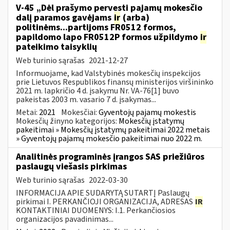
V-45 „Dėl prašymo pervesti pajamų mokesčio
dalį paramos gavėjams
ir
(arba)
politinėms...partijoms FR0512 formos,
papildomo lapo FR0512P formos užpildymo
ir
pateikimo taisyklių
Web turinio sąrašas
2021-12-27
Informuojame, kad Valstybinės mokesčių inspekcijos
prie Lietuvos Respublikos finansų ministerijos viršininko
2021 m. lapkričio 4 d. įsakymu Nr. VA-76[1] buvo
pakeistas 2003 m. vasario 7 d. įsakymas...
Metai:
2021
Mokesčiai:
Gyventojų pajamų mokestis
Mokesčių žinyno kategorijos:
Mokesčių įstatymų
pakeitimai » Mokesčių įstatymų pakeitimai 2022 metais
» Gyventojų pajamų mokesčio pakeitimai nuo 2022 m.
Analitinės programinės įrangos SAS priežiūros
paslaugų viešasis pirkimas
Web turinio sąrašas
2022-03-30
INFORMACIJA APIE SUDARYTĄ SUTARTĮ Paslaugų
pirkimai I. PERKANČIOJI ORGANIZACIJA, ADRESAS
IR
KONTAKTINIAI DUOMENYS: I.1. Perkančiosios
organizacijos pavadinimas...