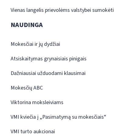
Vienas langelis prievolėms valstybei sumokėti
NAUDINGA
Mokesčiai ir jų dydžiai
Atsiskaitymas grynaisiais pinigais
Dažniausiai užduodami klausimai
Mokesčių ABC
Viktorina moksleiviams
VMI kviečia į „Pasimatymą su mokesčiais“
VMI turto aukcionai