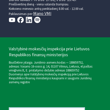
Prieššventinę dieną - viena valanda trumpiau.
Kiekvieno mėnesio antrą penktadienį 8.00 val. - 12.00 val.
Mano VMI
Paklausimas per
Valstybinė mokesčių inspekcija prie Lietuvos
Respublikos finansų ministerijos
Biudžetinė įstaiga. Juridinio asmens kodas — 188659752,
adresas: Vasario 16-osios g. 14, 01107 Vilnius, Lietuva, el.paštas:
vmi@vmi.lt
, E. pristatymo dėžutės adresas 188659752
Duomenys apie Valstybinę mokesčių inspekciją prie Lietuvos
Respublikos finansų ministerijos kaupiami ir saugomi Juridinių
asmenų registre