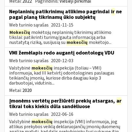
Metai:
2022
Pagrindinis:
Viešieji pirkimai
Neplaninių patikrinimų atlikimo pagrindai
ir
ne
pagal planą tikrinamų ūkio subjektų
Web turinio sąrašas
2021-11-15
Mokesčių
mokėtojų neplaninių tikrinimų atlikimo
tikslai: patikrinti turimą/gautą informaciją arba
nustatytą riziką, susijusią su
mokesčių
mokėtojo...
VMI žemėlapis rodo augantį odontologų VDU
Web turinio sąrašas
2020-12-03
Valstybinė
mokesčių
inspekcija (toliau – VMI)
informuoja, kad III ketvirtį odontologines paslaugas
teikiančių įmonių, kuriose dirba daugiau kaip 3
darbuotojai, vidutinis...
Metai:
2020
Įmonėms vertėtų peržiūrėti prekių atsargas,
ar
tikrai toks kiekis dūla sandėliuose
Web turinio sąrašas
2022-06-16
Valstybinė
mokesčių
inspekcija (VMI) informuoja, jog
atlikus prekybos veiklą deklaruojančių įmonių duomenų
analizę matyti, kad dalis prekybininkų turi sukaupę itin