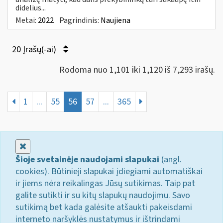
didelius...
Metai:
2022
Pagrindinis:
Naujiena
20 Įrašų(-ai)
Rodoma nuo 1,101 iki 1,120 iš 7,293 irašų.
1
...
55
56
57
...
365
Uždaryti
Šioje svetainėje naudojami slapukai
(angl.
cookies). Būtinieji slapukai įdiegiami automatiškai
ir jiems nėra reikalingas Jūsų sutikimas. Taip pat
galite sutikti ir su kitų slapukų naudojimu. Savo
sutikimą bet kada galėsite atšaukti pakeisdami
interneto naršyklės nustatymus ir ištrindami