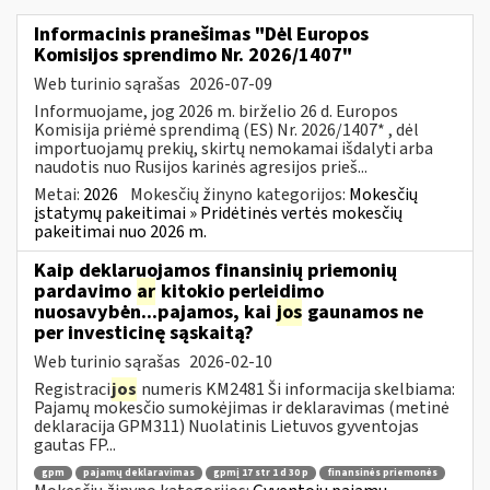
Informacinis pranešimas "Dėl Europos
Komisijos sprendimo Nr. 2026/1407"
Web turinio sąrašas
2026-07-09
Informuojame, jog 2026 m. birželio 26 d. Europos
Komisija priėmė sprendimą (ES) Nr. 2026/1407* , dėl
importuojamų prekių, skirtų nemokamai išdalyti arba
naudotis nuo Rusijos karinės agresijos prieš...
Metai:
2026
Mokesčių žinyno kategorijos:
Mokesčių
įstatymų pakeitimai » Pridėtinės vertės mokesčių
pakeitimai nuo 2026 m.
Kaip deklaruojamos finansinių priemonių
pardavimo
ar
kitokio perleidimo
nuosavybėn...pajamos, kai
jos
gaunamos ne
per investicinę sąskaitą?
Web turinio sąrašas
2026-02-10
Registraci
jos
numeris KM2481 Ši informacija skelbiama:
Pajamų mokesčio sumokėjimas ir deklaravimas (metinė
deklaracija GPM311) Nuolatinis Lietuvos gyventojas
gautas FP...
gpm
pajamų deklaravimas
gpmį 17 str 1 d 30 p
finansinės priemonės