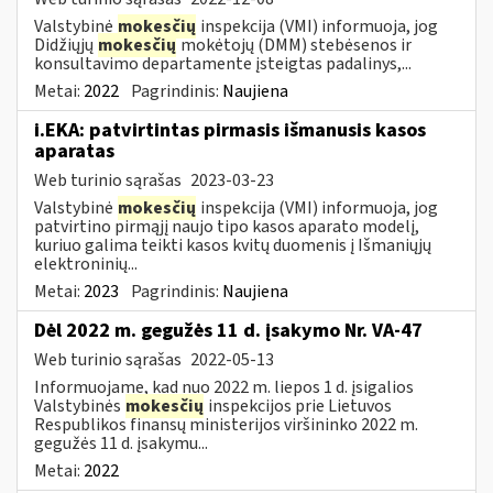
Valstybinė
mokesčių
inspekcija (VMI) informuoja, jog
Didžiųjų
mokesčių
mokėtojų (DMM) stebėsenos ir
konsultavimo departamente įsteigtas padalinys,...
Metai:
2022
Pagrindinis:
Naujiena
i.EKA: patvirtintas pirmasis išmanusis kasos
aparatas
Web turinio sąrašas
2023-03-23
Valstybinė
mokesčių
inspekcija (VMI) informuoja, jog
patvirtino pirmąjį naujo tipo kasos aparato modelį,
kuriuo galima teikti kasos kvitų duomenis į Išmaniųjų
elektroninių...
Metai:
2023
Pagrindinis:
Naujiena
Dėl 2022 m. gegužės 11 d. įsakymo Nr. VA-47
Web turinio sąrašas
2022-05-13
Informuojame, kad nuo 2022 m. liepos 1 d. įsigalios
Valstybinės
mokesčių
inspekcijos prie Lietuvos
Respublikos finansų ministerijos viršininko 2022 m.
gegužės 11 d. įsakymu...
Metai:
2022