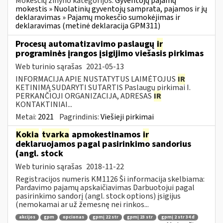
Mokesčių žinyno kategorijos:
Gyventojų pajamų
mokestis » Nuolatinių gyventojų samprata, pajamos ir jų
deklaravimas » Pajamų mokesčio sumokėjimas ir
deklaravimas (metinė deklaracija GPM311)
Procesų automatizavimo paslaugų
ir
programinės įrangos įsigijimo viešasis pirkimas
Web turinio sąrašas
2021-05-13
INFORMACIJA APIE NUSTATYTUS LAIMĖTOJUS
IR
KETINIMĄ SUDARYTI SUTARTIS Paslaugų pirkimai I.
PERKANČIOJI ORGANIZACIJA, ADRESAS
IR
KONTAKTINIAI...
Metai:
2021
Pagrindinis:
Viešieji pirkimai
Kokia
tvarka
apmokestinamos
ir
deklaruojamos pagal pasirinkimo sandorius
(angl. stock
Web turinio sąrašas
2018-11-22
Registracijos numeris KM1126 Ši informacija skelbiama:
Pardavimo pajamų apskaičiavimas Darbuotojui pagal
pasirinkimo sandorį (angl. stock options) įsigijus
(nemokamai ar už žemesnę nei rinkos...
akcijos
gpm
opcionas
gpmį 22 str
gpmį 23 str
gpmį 2 str 34 d