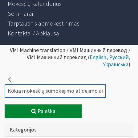
Mokesčių kalendorius
Seminarai
Tarptautinis apmokestinimas
Kontaktai / Apklausa
VMI Machine translation / VMI Машинный перевод /
VMI Машинний переклад (
English
,
Русский
,
Українська
)
Paieška
Kategorijos