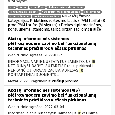
Atstovybės,...
pvm
0 proc
pvmį 47 str
diplomatinėms atstovybėms
konsulinėms įstaigoms
tarptautinėms organizacijoms
atstovybėms
Mokesčių žinyno
pvm grąžinimas
grąžinimo procedūra
kategorijos:
Pridėtinės vertės mokestis » PVM tarifai » 0
proc. PVM tarifas (VI skyrius) » Prekės diplomatinėms,
konsulinėms įstaigoms, tarpt. organizacijoms ir jų še
Akcizų informacinės sistemos
plėtros/modernizavimo bei funkcionalumų
techninės priežiūros viešasis pirkimas
Web turinio sąrašas
2022-01-21
INFORMACIJA APIE NUSTATYTUS LAIMĖTOJUS
IR
KETINIMĄ SUDARYTI SUTARTIS Prekių pirkimai I.
PERKANČIOJI ORGANIZACIJA, ADRESAS
IR
KONTAKTINIAI DUOMENYS:...
Metai:
2022
Pagrindinis:
Viešieji pirkimai
Akcizų informacinės sistemos (AIS)
plėtros/modernizavimo bei funkcionalumų
techninės priežiūros viešasis pirkimas
Web turinio sąrašas
2022-03-04
Informacija apie nustatytus laimėtojus
ir
ketinimą