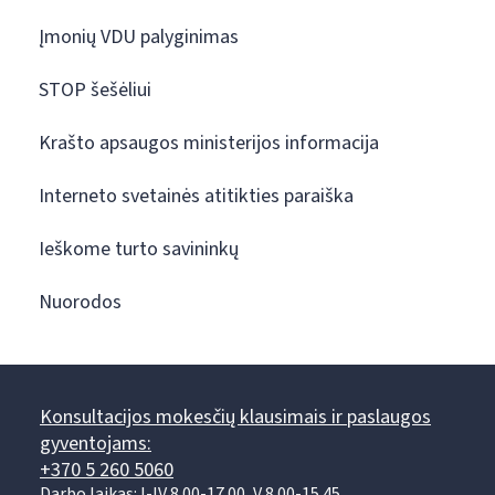
Įmonių VDU palyginimas
STOP šešėliui
Krašto apsaugos ministerijos informacija
Interneto svetainės atitikties paraiška
Ieškome turto savininkų
Nuorodos
Konsultacijos mokesčių klausimais ir paslaugos
gyventojams:
+370 5 260 5060
Darbo laikas: I-IV 8.00-17.00, V 8.00-15.45.