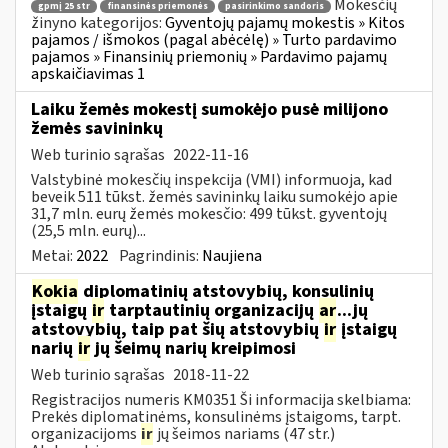
Mokesčių
gpmį 25 str
finansinės priemonės
pasirinkimo sandoris
žinyno kategorijos:
Gyventojų pajamų mokestis » Kitos
pajamos / išmokos (pagal abėcėlę) » Turto pardavimo
pajamos » Finansinių priemonių » Pardavimo pajamų
apskaičiavimas 1
Laiku žemės mokestį sumokėjo pusė milijono
žemės savininkų
Web turinio sąrašas
2022-11-16
Valstybinė mokesčių inspekcija (VMI) informuoja, kad
beveik 511 tūkst. žemės savininkų laiku sumokėjo apie
31,7 mln. eurų žemės mokesčio: 499 tūkst. gyventojų
(25,5 mln. eurų)...
Metai:
2022
Pagrindinis:
Naujiena
Kokia
diplomatinių atstovybių, konsulinių
įstaigų
ir
tarptautinių organizacijų
ar
...jų
atstovybių, taip pat šių atstovybių
ir
įstaigų
narių
ir
jų šeimų narių kreipimosi
Web turinio sąrašas
2018-11-22
Registracijos numeris KM0351 Ši informacija skelbiama:
Prekės diplomatinėms, konsulinėms įstaigoms, tarpt.
organizacijoms
ir
jų šeimos nariams (47 str.)