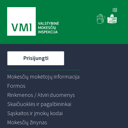
Prisijungti
Mokesčių mokėtojų informacija
Formos
Rinkmenos / Atviri duomenys
Skaičiuoklės ir pagalbininkai
Sąskaitos ir įmokų kodai
Mokesčių žinynas