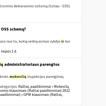
ktroninio deklaravimo sistemą (toliau - EDS)
ą OSS schemą?
uso nuo to, kokią veiklą asmuo vykdys
ir
kur
liepos 1 d.
ių
administratoriaus parengtos
ybinės
mokesčių
inspekcijos pareigūnai,
ategorijos:
Raštai, paaiškinimai » Mokesčių
vimo klausimais (Raštai paaiškinimai) 2022
aaiškinimai) » GPM klausimais (Raštai,