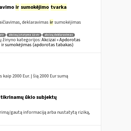
ravimo
ir
sumokėjimo
tvarka
aičiavimas, deklaravimas
ir
sumokėjimas
str
akcizų įstatymo 12 str
akcizų deklaravimas
 žinyno kategorijos:
Akcizai » Apdorotas
as ir sumokėjimas (apdorotas tabakas)
 kaip 2000 Eur. Į šią 2000 Eur sumą
tikrinamų ūkio subjektų
urimą/gautą informaciją arba nustatytą riziką,