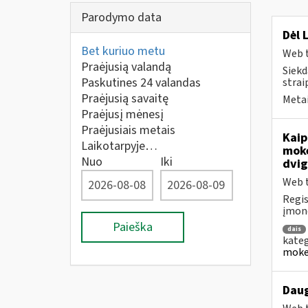
Parodymo data
Dėl 
Bet kuriuo metu
Web t
Praėjusią valandą
Siekd
Paskutines 24 valandas
strai
Praėjusią savaitę
Metai
Praėjusį mėnesį
Praėjusiais metais
Kaip
Laikotarpyje…
moke
Nuo
Iki
dvig
Web t
Regis
įmonė
Paieška
dais
kateg
mokes
Daug