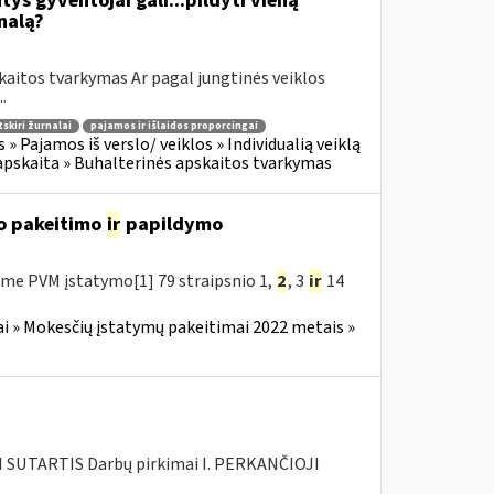
tys gyventojai gali...pildyti vieną
nalą?
kaitos tvarkymas Ar pagal jungtinės veiklos
.
tskiri žurnalai
pajamos ir išlaidos proporcingai
 Pajamos iš verslo/ veiklos » Individualią veiklą
apskaita » Buhalterinės apskaitos tvarkymas
o pakeitimo
ir
papildymo
me PVM įstatymo[1] 79 straipsnio 1,
2
, 3
ir
14
i » Mokesčių įstatymų pakeitimai 2022 metais »
SUTARTIS Darbų pirkimai I. PERKANČIOJI