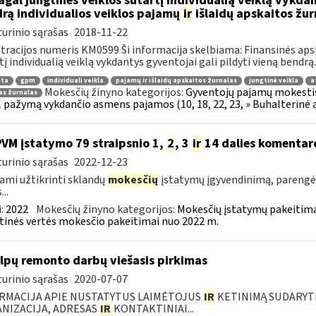
gal jungtinės veiklos sutartį individualią veiklą vykdan
rą individualios veiklos pajamų
ir
išlaidų apskaitos žur
urinio sąrašas
2018-11-22
tracijos numeris KM0599 Ši informacija skelbiama: Finansinės aps
tį individualią veiklą vykdantys gyventojai gali pildyti vieną bendrą..
ita
gpm
individuali veikla
pajamų ir išlaidų apskaitos žurnalas
jungtinė veikla
a
Mokesčių žinyno kategorijos:
Gyventojų pajamų mokestis »
as žurnalas
 pažymą vykdančio asmens pajamos (10, 18, 22, 23, » Buhalterinė 
PVM įstatymo 79 straipsnio 1,
2
, 3
ir
14 dalies komentar
urinio sąrašas
2022-12-23
ami užtikrinti sklandų
mokesčių
įstatymų įgyvendinimą, parengė
...
:
2022
Mokesčių žinyno kategorijos:
Mokesčių įstatymų pakeitima
tinės vertės mokesčio pakeitimai nuo 2022 m.
lpų remonto darbų viešasis pirkimas
urinio sąrašas
2020-07-07
RMACIJA APIE NUSTATYTUS LAIMĖTOJUS
IR
KETINIMĄ SUDARYTI 
NIZACIJA, ADRESAS
IR
KONTAKTINIAI...