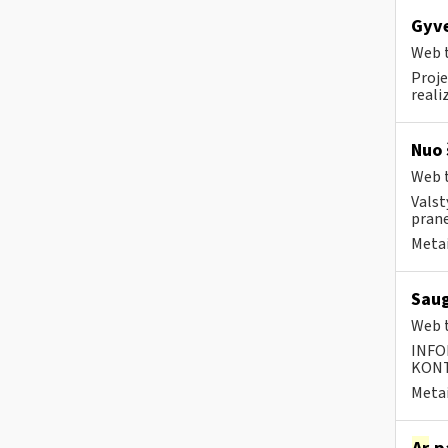
Gyve
Web t
Proje
reali
Nuo 
Web t
Valst
prane
Metai
Saug
Web t
INFO
KONTA
Metai