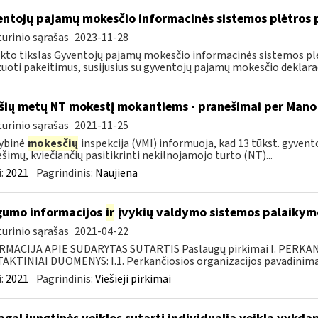
ntojų pajamų mokesčio informacinės sistemos plėtros 
urinio sąrašas
2023-11-28
kto tikslas Gyventojų pajamų mokesčio informacinės sistemos plė
zuoti pakeitimus, susijusius su gyventojų pajamų mokesčio deklarac
šių metų NT mokestį mokantiems - pranešimai per Mano
urinio sąrašas
2021-11-25
ybinė
mokesčių
inspekcija (VMI) informuoja, kad 13 tūkst. gyvent
šimų, kviečiančių pasitikrinti nekilnojamojo turto (NT)...
:
2021
Pagrindinis:
Naujiena
umo informacijos
ir
įvykių valdymo sistemos palaikymo
urinio sąrašas
2021-04-22
RMACIJA APIE SUDARYTAS SUTARTIS Paslaugų pirkimai I. PERK
KTINIAI DUOMENYS: I.1. Perkančiosios organizacijos pavadinimas
:
2021
Pagrindinis:
Viešieji pirkimai