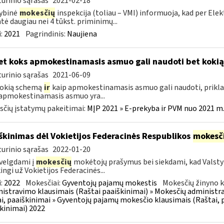
urinio sąrašas
2021-02-18
ybinė
mokesčių
inspekcija (toliau – VMI) informuoja, kad per Ele
ntė daugiau nei 4 tūkst. priminimų...
:
2021
Pagrindinis:
Naujiena
t koks apmokestinamasis asmuo gali naudoti bet koki
urinio sąrašas
2021-06-09
kokią schemą
ir
kaip apmokestinamasis asmuo gali naudoti, prikla
apmokestinamasis asmuo yra...
čių įstatymų pakeitimai:
MĮP 2021 » E-prekyba ir PVM nuo 2021 m. 
škinimas dėl Vokietijos Federacinės Respublikos
mokesč
urinio sąrašas
2022-01-20
velgdami į
mokesčių
mokėtojų prašymus bei siekdami, kad Valst
ingi už Vokietijos Federacinės...
:
2022
Mokesčiai:
Gyventojų pajamų mokestis
Mokesčių žinyno k
istravimo klausimais (Raštai paaiškinimai) » Mokesčių administra
i, paaiškinimai » Gyventojų pajamų mokesčio klausimais (Raštai, p
kinimai) 2022