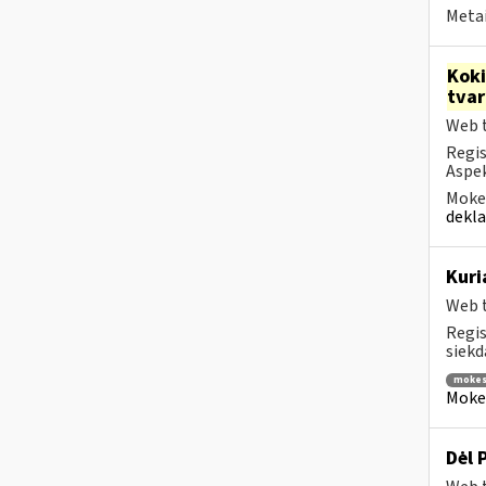
Metai
Kok
tva
Web t
Regis
Aspek
Mokes
dekla
Kuri
Web t
Regis
siekd
mokes
Mokes
Dėl 