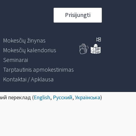
Prisijungti
Mokesčių žinynas
Mokesčių kalendorius
Seminarai
Tarptautinis apmokestinimas
Kontaktai / Apklausa
ний переклад (
English
,
Русский
,
Українська
)