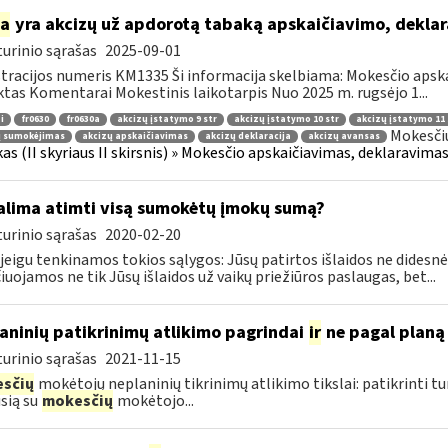
ia
yra akcizų už apdorotą tabaką apskaičiavimo, dekla
urinio sąrašas
2025-09-01
tracijos numeris KM1335 Ši informacija skelbiama: Mokesčio apsk
tas Komentarai Mokestinis laikotarpis Nuo 2025 m. rugsėjo 1...
i
fr0630
fr0630a
akcizų įstatymo 9 str
akcizų įstatymo 10 str
akcizų įstatymo 11 
Mokesčių
ų sumokėjimas
akcizų apskaičiavimas
akcizų deklaracija
akcizų avansas
as (II skyriaus II skirsnis) » Mokesčio apskaičiavimas, deklaravim
lima atimti visą sumokėtų įmokų sumą?
urinio sąrašas
2020-02-20
 jeigu tenkinamos tokios sąlygos: Jūsų patirtos išlaidos ne didesnės
čiuojamos ne tik Jūsų išlaidos už vaikų priežiūros paslaugas, bet...
aninių patikrinimų atlikimo pagrindai
ir
ne pagal planą 
urinio sąrašas
2021-11-15
sčių
mokėtojų neplaninių tikrinimų atlikimo tikslai: patikrinti t
usią su
mokesčių
mokėtojo...