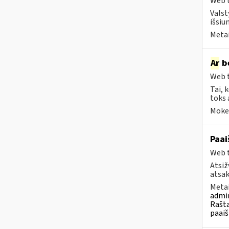
Web t
Valst
išsiu
Metai
Ar
be
Web t
Tai, 
toks 
Mokes
Paai
Web t
Atsiž
atsak
Metai
admin
Rašta
paaiš