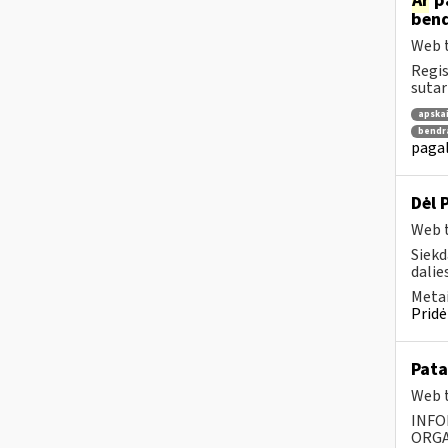
Ar
pa
bend
Web t
Regis
sutar
apska
bendr
pagal
Dėl 
Web t
Siekd
dalies
Metai
Pridė
Pata
Web t
INFO
ORGA