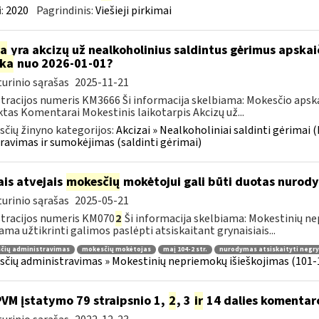
:
2020
Pagrindinis:
Viešieji pirkimai
ia
yra akcizų už nealkoholinius saldintus gėrimus apska
rka
nuo 2026-01-01?
urinio sąrašas
2025-11-21
tracijos numeris KM3666 Ši informacija skelbiama: Mokesčio apsk
tas Komentarai Mokestinis laikotarpis Akcizų už...
čių žinyno kategorijos:
Akcizai » Nealkoholiniai saldinti gėrimai (
ravimas ir sumokėjimas (saldinti gėrimai)
ais atvejais
mokesčių
mokėtojui gali būti duotas nurody
urinio sąrašas
2025-05-21
tracijos numeris KM070
2
Ši informacija skelbiama: Mokestinių nep
ama užtikrinti galimos paslėpti atsiskaitant grynaisiais...
čių administravimas
mokesčių mokėtojas
maį 104-2 str.
nurodymas atsiskaityti negryn
čių administravimas » Mokestinių nepriemokų išieškojimas (101-1
PVM įstatymo 79 straipsnio 1,
2
, 3
ir
14 dalies komentar