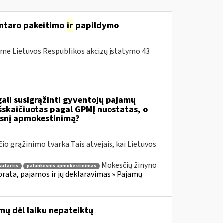
ntaro pakeitimo
ir
papildymo
me Lietuvos Respublikos akcizų įstatymo 43
gali susigrąžinti gyventojų pajamų
skaičiuotas pagal GPMĮ nuostatas, o
esnį apmokestinimą?
o grąžinimo tvarka Tais atvejais, kai Lietuvos
Mokesčių žinyno
sutartis
palankesnis apmokestinimas
ata, pajamos ir jų deklaravimas » Pajamų
mų dėl laiku nepateiktų