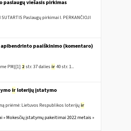
 paslaugų viešasis pirkimas
SUTARTIS Paslaugų pirkimai I. PERKANČIOJI
 apibendrinto paaiškinimo (komentaro)
ėme PMĮ[1]
2
str. 37 dalies
ir
40 str. 1...
atymo
ir
loterijų įstatymo
ną priėmė: Lietuvos Respublikos loterijų
ir
i » Mokesčių įstatymų pakeitimai 2022 metais »