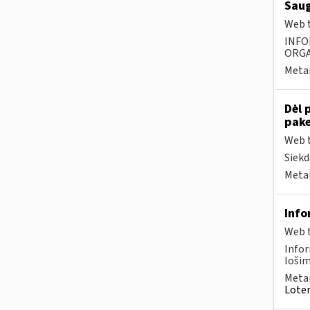
Saug
Web t
INFO
ORGA
Metai
Dėl 
pake
Web t
Siekd
Metai
Info
Web t
Infor
lošim
Metai
Loter