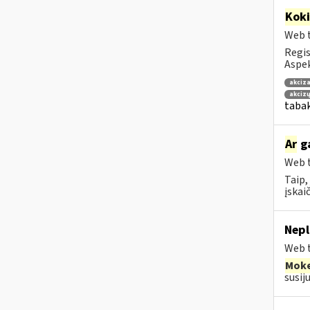
Kok
Web t
Regis
Aspek
akciza
akciz
tabak
Ar
ga
Web t
Taip,
įskai
Nepl
Web t
Moke
susij