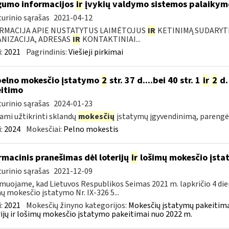
umo informacijos
ir
įvykių valdymo sistemos palaikymo
urinio sąrašas
2021-04-12
RMACIJA APIE NUSTATYTUS LAIMĖTOJUS
IR
KETINIMĄ SUDARYTI 
NIZACIJA, ADRESAS
IR
KONTAKTINIAI...
:
2021
Pagrindinis:
Viešieji pirkimai
pelno mokesčio įstatymo
2
str. 37 d....bei 40 str. 1
ir
2
d.
itimo
urinio sąrašas
2024-01-23
ami užtikrinti sklandų
mokesčių
įstatymų įgyvendinimą, pareng
:
2024
Mokesčiai:
Pelno mokestis
rmacinis pranešimas dėl loterijų
ir
lošimų mokesčio įst
urinio sąrašas
2021-12-09
muojame, kad Lietuvos Respublikos Seimas 2021 m. lapkričio 4 die
ų mokesčio įstatymo Nr. IX-326 5...
:
2021
Mokesčių žinyno kategorijos:
Mokesčių įstatymų pakeitima
ijų ir lošimų mokesčio įstatymo pakeitimai nuo 2022 m.