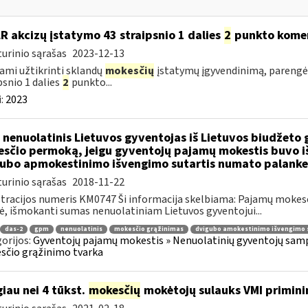
LR akcizų įstatymo 43 straipsnio 1 dalies
2
punkto kome
urinio sąrašas
2023-12-13
ami užtikrinti sklandų
mokesčių
įstatymų įgyvendinimą, parengė
psnio 1 dalies
2
punkto...
:
2023
 nenuolatinis Lietuvos gyventojas iš Lietuvos biudžeto 
sčio permoką, jeigu gyventojų pajamų mokestis buvo iš
ubo apmokestinimo išvengimo sutartis numato palank
urinio sąrašas
2018-11-22
tracijos numeris KM0747 Ši informacija skelbiama: Pajamų mokesči
, išmokanti sumas nenuolatiniam Lietuvos gyventojui...
das-2
gpm
nenuolatinis
mokesčio grąžinimas
dvigubo amokestinimo išvengimo 
orijos:
Gyventojų pajamų mokestis » Nenuolatinių gyventojų sampr
čio grąžinimo tvarka
iau nei 4 tūkst.
mokesčių
mokėtojų sulauks VMI primini