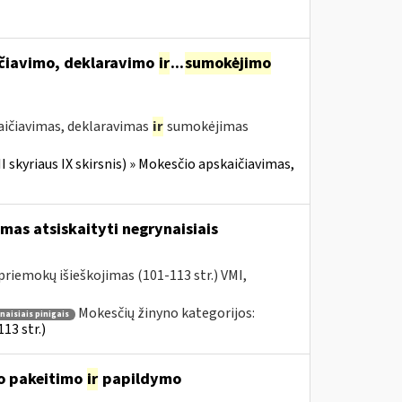
ičiavimo, deklaravimo
ir
...
sumokėjimo
aičiavimas, deklaravimas
ir
sumokėjimas
II skyriaus IX skirsnis) » Mokesčio apskaičiavimas,
mas atsiskaityti negrynaisiais
riemokų išieškojimas (101-113 str.) VMI,
Mokesčių žinyno kategorijos:
aisiais pinigais
13 str.)
o pakeitimo
ir
papildymo