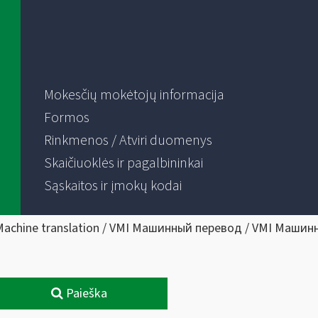
Mokesčių mokėtojų informacija
Formos
Rinkmenos / Atviri duomenys
Skaičiuoklės ir pagalbininkai
Sąskaitos ir įmokų kodai
Machine translation / VMI Машинный перевод / VMI Машин
Paieška